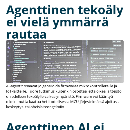
Agenttinen tekoäly
ei vielä ymmärrä
rautaa
AI-agentit osaavat jo generoida firmwarea mikrokontrollereille ja
IoT-laitteille. Tuore tutkimus kuitenkin osoittaa, että oikea laitteisto
on edelleen tekoälylle vaikea ympäristö. Firmware voi kääntyä
oikein mutta kaatua heti todellisessa MCU-järjestelmässä ajoitus-,
keskeytys- tai oheislaiteongelmiin.
Agenttinen AI ei