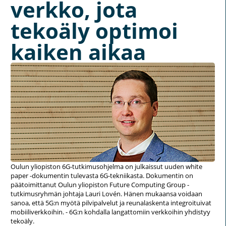
verkko, jota
tekoäly optimoi
kaiken aikaa
Oulun yliopiston 6G-tutkimusohjelma on julkaissut uuden white
paper -dokumentin tulevasta 6G-tekniikasta. Dokumentin on
päätoimittanut Oulun yliopiston Future Computing Group -
tutkimusryhmän johtaja Lauri Lovén. Hänen mukaansa voidaan
sanoa, että 5G:n myötä pilvipalvelut ja reunalaskenta integroituivat
mobiiliverkkoihin. - 6G:n kohdalla langattomiin verkkoihin yhdistyy
tekoäly.