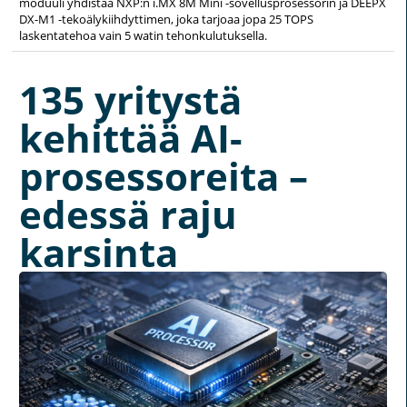
moduuli yhdistää NXP:n i.MX 8M Mini -sovellusprosessorin ja DEEPX
DX-M1 -tekoälykiihdyttimen, joka tarjoaa jopa 25 TOPS
laskentatehoa vain 5 watin tehonkulutuksella.
135 yritystä
kehittää AI-
prosessoreita –
edessä raju
karsinta