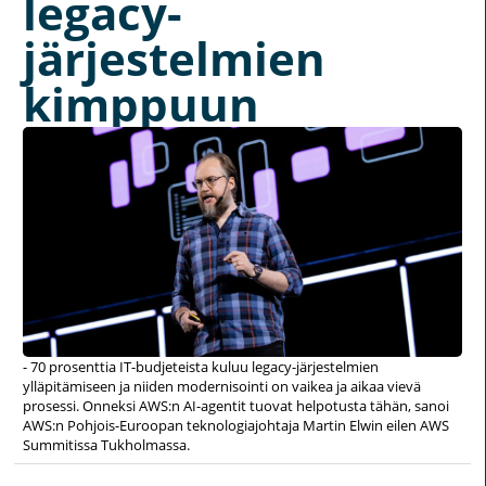
legacy-
järjestelmien
kimppuun
- 70 prosenttia IT-budjeteista kuluu legacy-järjestelmien
ylläpitämiseen ja niiden modernisointi on vaikea ja aikaa vievä
prosessi. Onneksi AWS:n AI-agentit tuovat helpotusta tähän, sanoi
AWS:n Pohjois-Euroopan teknologiajohtaja Martin Elwin eilen AWS
Summitissa Tukholmassa.