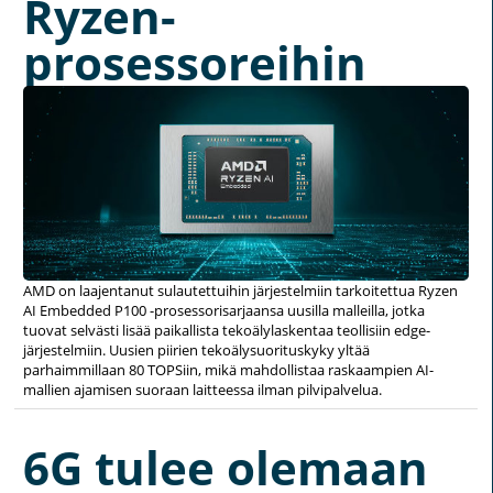
Ryzen-
prosessoreihin
AMD on laajentanut sulautettuihin järjestelmiin tarkoitettua Ryzen
AI Embedded P100 -prosessorisarjaansa uusilla malleilla, jotka
tuovat selvästi lisää paikallista tekoälylaskentaa teollisiin edge-
järjestelmiin. Uusien piirien tekoälysuorituskyky yltää
parhaimmillaan 80 TOPSiin, mikä mahdollistaa raskaampien AI-
mallien ajamisen suoraan laitteessa ilman pilvipalvelua.
6G tulee olemaan