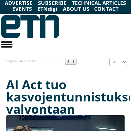
ADVERTISE
SUBSCRIBE
TECHNICAL ARTICLES
EVENTS
ETNdigi
ABOUT US
CONTACT
Kirjoita osa nimestä
Näyttö #
AI Act tuo
kasvojentunnistuks
valvontaan