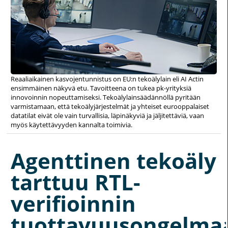
Reaaliaikainen kasvojentunnistus on EU:n tekoälylain eli AI Actin
ensimmäinen näkyvä etu. Tavoitteena on tukea pk-yrityksiä
innovoinnin nopeuttamiseksi. Tekoälylainsäädännöllä pyritään
varmistamaan, että tekoälyjärjestelmät ja yhteiset eurooppalaiset
datatilat eivät ole vain turvallisia, läpinäkyviä ja jäljitettäviä, vaan
myös käytettävyyden kannalta toimivia.
Agenttinen tekoäly
tarttuu RTL-
verifioinnin
tuottavuusongelma