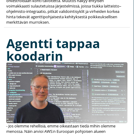
orkestroidaan kohti tavoitetta. Muutos näkyy erityisen
voimakkaasti sulautetuissa järjestelmissä, joissa tiukka laitteisto–
ohjelmisto-integraatio, pitkät validointisyklit ja virheiden korkea
hinta tekevät agenttipohjaisesta kehityksestä poikkeuksellisen
merkittävän murroksen.
Agentti tappaa
koodarin
- Jos olemme rehellisiä, emme oikeastaan tiedä mihin olemme
menossa. Näin arvioi AWS:n Euroopan pohjoisen alueen