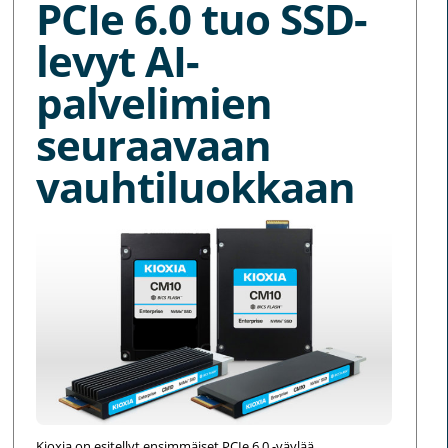
PCIe 6.0 tuo SSD-
levyt AI-
palvelimien
seuraavaan
vauhtiluokkaan
Kioxia on esitellyt ensimmäiset PCIe 6.0 -väylää