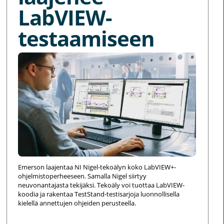
LabVIEW-
testaamiseen
Emerson laajentaa NI Nigel-tekoälyn koko LabVIEW+-
ohjelmistoperheeseen. Samalla Nigel siirtyy
neuvonantajasta tekijäksi. Tekoäly voi tuottaa LabVIEW-
koodia ja rakentaa TestStand-testisarjoja luonnollisella
kielellä annettujen ohjeiden perusteella.