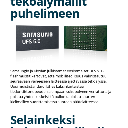
tekoälymallit
puhelimeen
Samsungin ja Kioxian julkistamat ensimmäiset UFS 5.0 -
flashmuistit kertovat, että mobiiliteollisuus valmistautuu
seuraavaan vaiheeseen laitteessa ajettavassa tekoälyssä.
Uusi muististandardi lähes kaksinkertaistaa
tiedonsiirtonopeuden aiempaan sukupolveen verrattuna ja
poistaa yhden keskeisistä pullonkauloista suurten
kielimallien suorittamisessa suoraan päätelaitteessa.
Selainkeksi