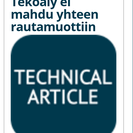
Tekoäly ei
mahdu yhteen
rautamuottiin