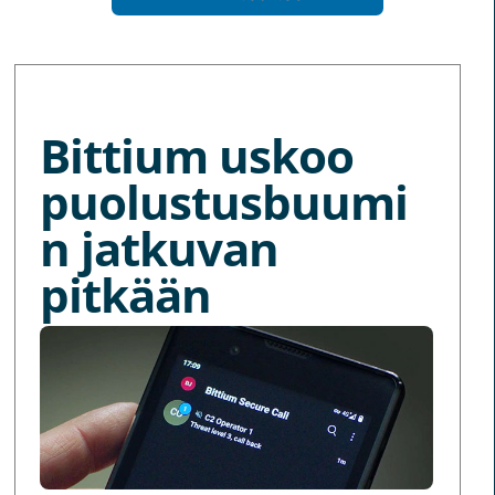
MORE NEWS
Bittium uskoo
puolustusbuumi
n jatkuvan
pitkään