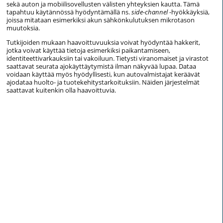
sekä auton ja mobiilisovellusten välisten yhteyksien kautta. Tämä
tapahtuu käytännössä hyödyntämällä ns.
side-channel
-hyökkäyksiä,
joissa mitataan esimerkiksi akun sähkönkulutuksen mikrotason
muutoksia.
Tutkijoiden mukaan haavoittuvuuksia voivat hyödyntää hakkerit,
jotka voivat käyttää tietoja esimerkiksi paikantamiseen,
identiteettivarkauksiin tai vakoiluun. Tietysti viranomaiset ja virastot
saattavat seurata ajokäyttäytymistä ilman näkyvää lupaa. Dataa
voidaan käyttää myös hyödyllisesti, kun autovalmistajat keräävät
ajodataa huolto- ja tuotekehitystarkoituksiin. Näiden järjestelmät
saattavat kuitenkin olla haavoittuvia.