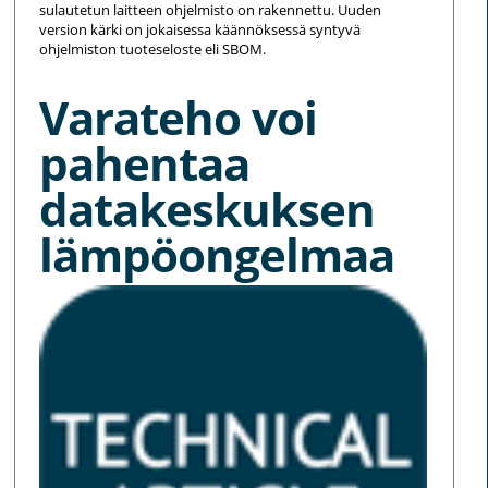
sulautetun laitteen ohjelmisto on rakennettu. Uuden
version kärki on jokaisessa käännöksessä syntyvä
ohjelmiston tuoteseloste eli SBOM.
Varateho voi
pahentaa
datakeskuksen
lämpöongelmaa