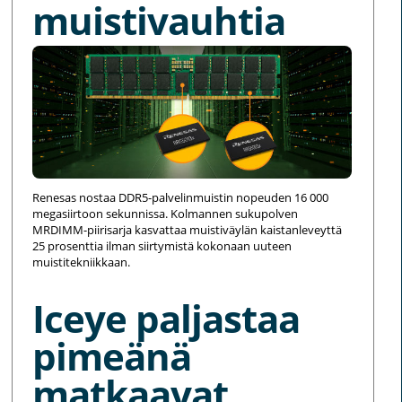
muistivauhtia
Renesas nostaa DDR5-palvelinmuistin nopeuden 16 000
megasiirtoon sekunnissa. Kolmannen sukupolven
MRDIMM-piirisarja kasvattaa muistiväylän kaistanleveyttä
25 prosenttia ilman siirtymistä kokonaan uuteen
muistitekniikkaan.
Iceye paljastaa
pimeänä
matkaavat