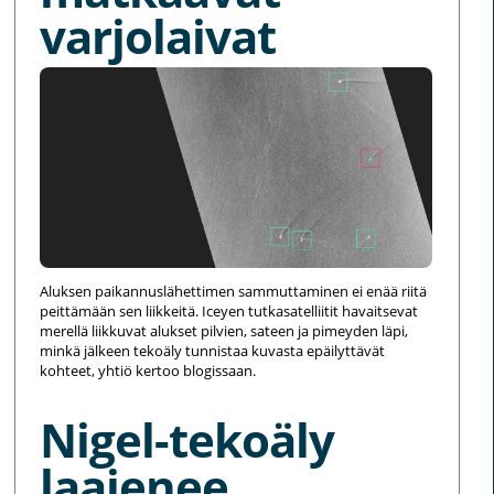
varjolaivat
Aluksen paikannuslähettimen sammuttaminen ei enää riitä
peittämään sen liikkeitä. Iceyen tutkasatelliitit havaitsevat
merellä liikkuvat alukset pilvien, sateen ja pimeyden läpi,
minkä jälkeen tekoäly tunnistaa kuvasta epäilyttävät
kohteet, yhtiö kertoo blogissaan.
Nigel-tekoäly
laajenee