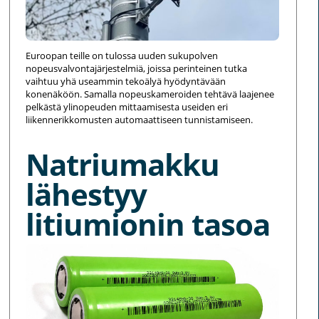
Euroopan teille on tulossa uuden sukupolven
nopeusvalvontajärjestelmiä, joissa perinteinen tutka
vaihtuu yhä useammin tekoälyä hyödyntävään
konenäköön. Samalla nopeuskameroiden tehtävä laajenee
pelkästä ylinopeuden mittaamisesta useiden eri
liikennerikkomusten automaattiseen tunnistamiseen.
Natriumakku
lähestyy
litiumionin tasoa