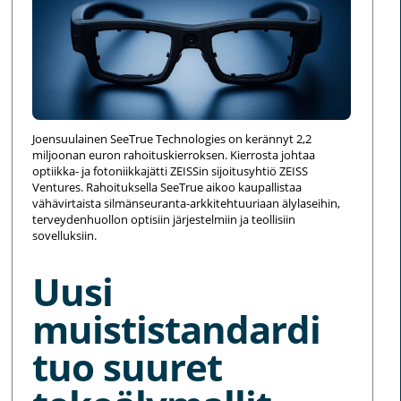
Joensuulainen SeeTrue Technologies on kerännyt 2,2
miljoonan euron rahoituskierroksen. Kierrosta johtaa
optiikka- ja fotoniikkajätti ZEISSin sijoitusyhtiö ZEISS
Ventures. Rahoituksella SeeTrue aikoo kaupallistaa
vähävirtaista silmänseuranta-arkkitehtuuriaan älylaseihin,
terveydenhuollon optisiin järjestelmiin ja teollisiin
sovelluksiin.
Uusi
muististandardi
tuo suuret