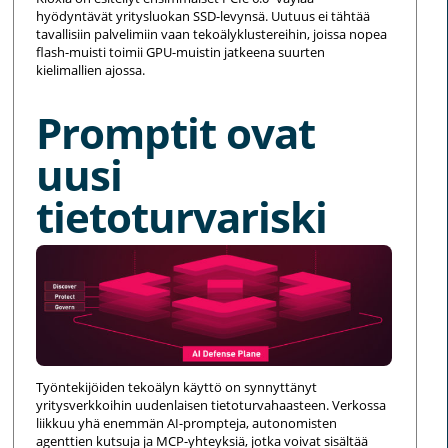
hyödyntävät yritysluokan SSD-levynsä. Uutuus ei tähtää
tavallisiin palvelimiin vaan tekoälyklustereihin, joissa nopea
flash-muisti toimii GPU-muistin jatkeena suurten
kielimallien ajossa.
Promptit ovat
uusi
tietoturvariski
Työntekijöiden tekoälyn käyttö on synnyttänyt
yritysverkkoihin uudenlaisen tietoturvahaasteen. Verkossa
liikkuu yhä enemmän AI-prompteja, autonomisten
agenttien kutsuja ja MCP-yhteyksiä, jotka voivat sisältää