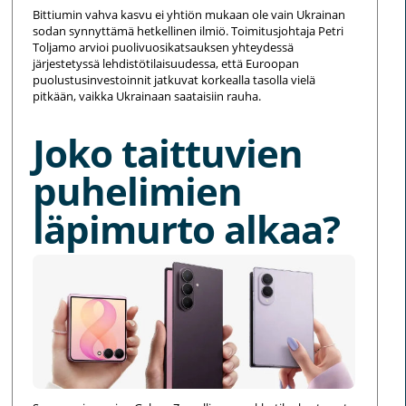
Bittiumin vahva kasvu ei yhtiön mukaan ole vain Ukrainan
sodan synnyttämä hetkellinen ilmiö. Toimitusjohtaja Petri
Toljamo arvioi puolivuosikatsauksen yhteydessä
järjestetyssä lehdistötilaisuudessa, että Euroopan
puolustusinvestoinnit jatkuvat korkealla tasolla vielä
pitkään, vaikka Ukrainaan saataisiin rauha.
Joko taittuvien
puhelimien
läpimurto alkaa?