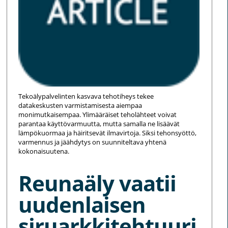
Tekoälypalvelinten kasvava tehotiheys tekee
datakeskusten varmistamisesta aiempaa
monimutkaisempaa. Ylimääräiset teholähteet voivat
parantaa käyttövarmuutta, mutta samalla ne lisäävät
lämpökuormaa ja häiritsevät ilmavirtoja. Siksi tehonsyöttö,
varmennus ja jäähdytys on suunniteltava yhtenä
kokonaisuutena.
Reunaäly vaatii
uudenlaisen
siruarkkitehtuuri