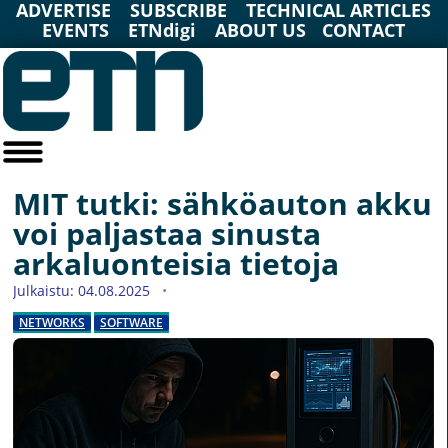
ADVERTISE
SUBSCRIBE
TECHNICAL ARTICLES
EVENTS
ETNdigi
ABOUT US
CONTACT
MIT tutki: sähköauton akku
voi paljastaa sinusta
arkaluonteisia tietoja
Julkaistu: 04.08.2025
NETWORKS
SOFTWARE