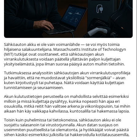
Sähköauton akku ei ole vain voimanlähde — se voi myös toimia
hiljaisena salakuuntelijana. Massachusetts Institute of Technologyn
(MIT) tutkijat ovat osoittaneet, että sähköautojen akun
virrankulutuksesta voidaan päätellä yllättävän paljon kuljettajan
yksityiselämästä, jopa ilman suoraa pääsyä auton muihin tietoihin.
Tutkimuksessa analysoitiin sähköautojen akun virrankulutusprofiileja
ja havaittiin, että ne muodostavat yksilöllisiä "sormenjälkiä" – aivan
kuten kirjoitustyyli tai puhetapa. Näitä voidaan käyttää kuljettajan
tunnistamiseen ja seuraamiseen.
Akun kulutustietojen perusteella on mahdollista selvittää esimerkiksi
milloin ja missä kuljettaja pysähtyy, kuinka nopeasti hän ajaa eri
osuuksilla, mitkä reitit hän valitsee arkena ja viikonloppuisin, tai mihin
aikaan hän käy vaikkapa kahvilassa, kuntosalilla tai hakemassa lapsia.
Toisin kuin puhelimissa tai tietokoneissa, sähköauton akku ei ole
suojattu salasanoin tai virustorjunnalla. Akun datan suojaus on
useimmiten puutteellista tai olematonta, ja hyökkääjät voivat päästä
siihen käsiksi esimerkiksi julkisilla tai hakkeroidulla kotilatausasemilla,