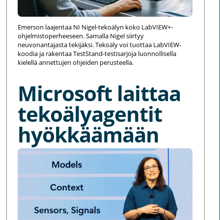
Emerson laajentaa NI Nigel-tekoälyn koko LabVIEW+-
ohjelmistoperheeseen. Samalla Nigel siirtyy
neuvonantajasta tekijäksi. Tekoäly voi tuottaa LabVIEW-
koodia ja rakentaa TestStand-testisarjoja luonnollisella
kielellä annettujen ohjeiden perusteella.
Microsoft laittaa
tekoälyagentit
hyökkäämään