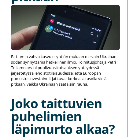
Bittiumin vahva kasvu ei yhtiön mukaan ole vain Ukrainan
sodan synnyttämä hetkellinen ilmiö. Toimitusjohtaja Petri
Toljamo arvioi puolivuosikatsauksen yhteydessä
järjestetyssä lehdistötilaisuudessa, että Euroopan
puolustusinvestoinnit jatkuvat korkealla tasolla vielä
pitkään, vaikka Ukrainaan saataisiin rauha.
Joko taittuvien
puhelimien
läpimurto alkaa?