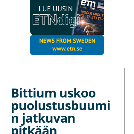
MORE NEWS
Bittium uskoo
puolustusbuumi
n jatkuvan
pitkään