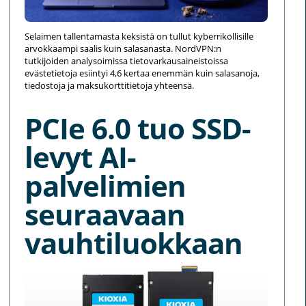
Selaimen tallentamasta keksistä on tullut kyberrikollisille
arvokkaampi saalis kuin salasanasta. NordVPN:n
tutkijoiden analysoimissa tietovarkausaineistoissa
evästetietoja esiintyi 4,6 kertaa enemmän kuin salasanoja,
tiedostoja ja maksukorttitietoja yhteensä.
PCIe 6.0 tuo SSD-
levyt AI-
palvelimien
seuraavaan
vauhtiluokkaan