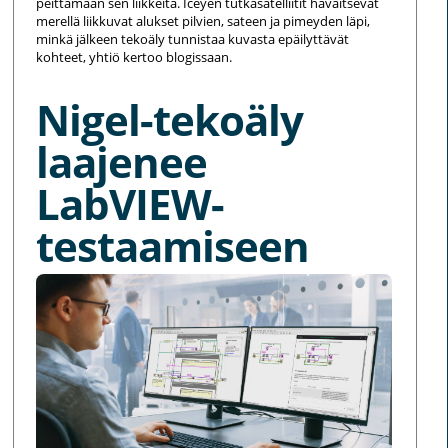
peittämään sen liikkeitä. Iceyen tutkasatelliitit havaitsevat
merellä liikkuvat alukset pilvien, sateen ja pimeyden läpi,
minkä jälkeen tekoäly tunnistaa kuvasta epäilyttävät
kohteet, yhtiö kertoo blogissaan.
Nigel-tekoäly
laajenee
LabVIEW-
testaamiseen