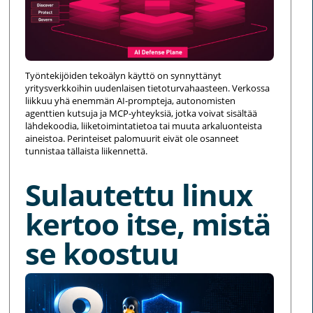
Työntekijöiden tekoälyn käyttö on synnyttänyt
yritysverkkoihin uudenlaisen tietoturvahaasteen. Verkossa
liikkuu yhä enemmän AI-prompteja, autonomisten
agenttien kutsuja ja MCP-yhteyksiä, jotka voivat sisältää
lähdekoodia, liiketoimintatietoa tai muuta arkaluonteista
aineistoa. Perinteiset palomuurit eivät ole osanneet
tunnistaa tällaista liikennettä.
Sulautettu linux
kertoo itse, mistä
se koostuu