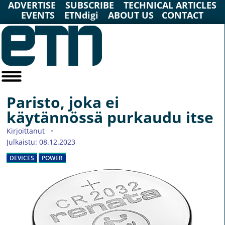
ADVERTISE
SUBSCRIBE
TECHNICAL ARTICLES
EVENTS
ETNdigi
ABOUT US
CONTACT
Paristo, joka ei
käytännössä purkaudu itse
Kirjoittanut
Julkaistu: 08.12.2023
DEVICES
POWER