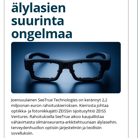
älylasien
suurinta
ongelmaa
Joensuulainen SeeTrue Technologies on kerännyt 2,2
miljoonan euron rahoituskierroksen. Kierrosta johtaa
optiikka- ja fotoniikkajätti ZEISSin sijoitusyhtiö ZEISS
Ventures. Rahoituksella SeeTrue aikoo kaupallistaa
vähävirtaista silmänseuranta-arkkitehtuuriaan älylaseihin,
terveydenhuollon optisiin järjestelmiin ja teollisiin
sovelluksiin.