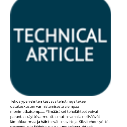
Tekoälypalvelinten kasvava tehotiheys tekee
datakeskusten varmistamisesta aiempaa
monimutkaisempaa. Ylimääräiset teholähteet voivat
parantaa käyttövarmuutta, mutta samalla ne lisäävät
lämpökuormaa ja häiritsevät ilmavirtoja. Siksi tehonsyöttö,
varmennus ja jäähdytys on suunniteltava yhtenä