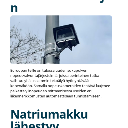
n
Euroopan teille on tulossa uuden sukupolven
nopeusvalvontajärjestelmiä, joissa perinteinen tutka
vaihtuu yhä useammin tekoälyä hyödyntävään
konenäköön. Samalla nopeuskameroiden tehtävä laajenee
pelkästä ylinopeuden mittaamisesta useiden eri
liikennerikkomusten automaattiseen tunnistamiseen.
Natriumakku
lähestyy