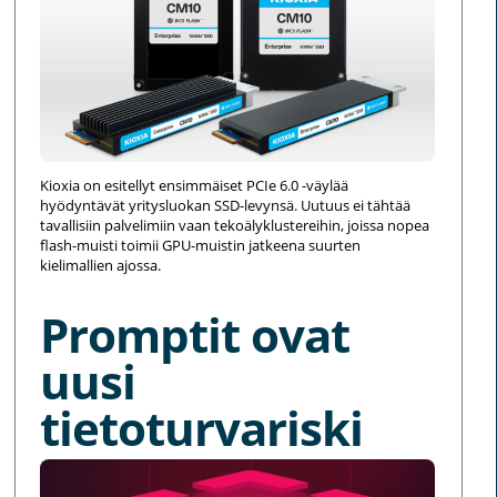
Kioxia on esitellyt ensimmäiset PCIe 6.0 -väylää
hyödyntävät yritysluokan SSD-levynsä. Uutuus ei tähtää
tavallisiin palvelimiin vaan tekoälyklustereihin, joissa nopea
flash-muisti toimii GPU-muistin jatkeena suurten
kielimallien ajossa.
Promptit ovat
uusi
tietoturvariski