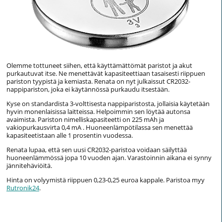
Olemme tottuneet siihen, että käyttämättömät paristot ja akut
purkautuvat itse. Ne menettävät kapasiteettiaan tasaisesti riippuen
pariston tyypistä ja kemiasta. Renata on nyt julkaissut CR2032-
nappipariston, joka ei käytännössä purkaudu itsestään.
Kyse on standardista 3-volttisesta nappiparistosta, jollaisia käytetään
hyvin monenlaisissa laitteissa. Helpoimmin sen löytää autonsa
avaimista. Pariston nimelliskapasiteetti on 225 mAh ja
vakiopurkausvirta 0,4 mA . Huoneenlämpötilassa sen menettää
kapasiteetistaan alle 1 prosentin vuodessa.
Renata lupaa, että sen uusi CR2032-paristoa voidaan säilyttää
huoneenlämmössä jopa 10 vuoden ajan. Varastoinnin aikana ei synny
jännitehäviöitä.
Hinta on volyymistä riippuen 0,23-0,25 euroa kappale. Paristoa myy
Rutronik24
.