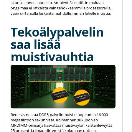
akun jo ennen lounasta. Ambient Scientificin mukaan
ongelmaa ei ratkaista vain tehokkaammilla prosessoreilla,
vaan siirtämällä laskenta mahdollisimman lähelle muistia.
Tekoälypalvelin
saa lisää
muistivauhtia
Renesas nostaa DDR5-palvelinmuistin nopeuden 16 000
megasiirtoon sekunnissa. Kolmannen sukupolven
MRDIMM-piirisarja kasvattaa muistiväylän kaistanleveyttä
25 prosenttia ilman siirtymistä kokonaan uuteen