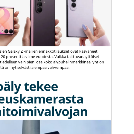
ien Galaxy Z -mallien ennakkotilaukset ovat kasvaneet
 20 prosenttia viime vuodesta. Vaikka taittuvanäyttöiset
 edelleen vain pieni osa koko älypuhelinmarkkinaa, yhtiön
ä on nyt selvästi aiempaa vahvempaa.
oäly tekee
euskamerasta
itoimivalvojan