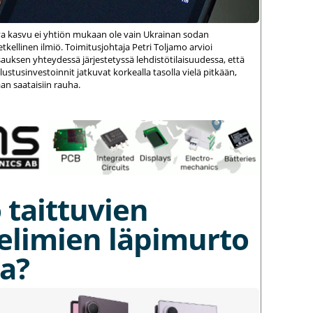
va kasvu ei yhtiön mukaan ole vain Ukrainan sodan
kellinen ilmiö. Toimitusjohtaja Petri Toljamo arvioi
auksen yhteydessä järjestetyssä lehdistötilaisuudessa, että
stusinvestoinnit jatkuvat korkealla tasolla vielä pitkään,
an saataisiin rauha.
 taittuvien
elimien läpimurto
a?