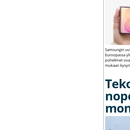
Samsungin uus
Euroopassa yli
puhelimet ovat
mukaan kysynt
Tek
nop
mon