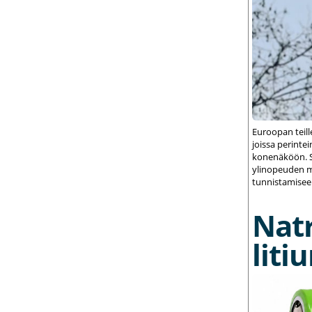
Euroopan teil
joissa perint
konenäköön. S
ylinopeuden m
tunnistamisee
Nat
liti