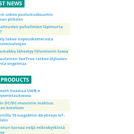
ST NEWS
ium uskoo puolustusbuumin
van pitkään
taittuvien puhelimien läpimurto
?
äly tekee nopeuskamerasta
toimivalvojan
umakku lähestyy litiumionin tasoa
uulainen SeeTrue ratkoo älylasien
inta ongelmaa
 PRODUCTS
tooth haastaa UWB:n
yysmittauksessa
tin DC/DC-muunnin mahtuu
an koteloon
ortilla 10 megabitin 4G-yhteys IoT-
isiin
anturi korvaa neljä mikrokytkintä
ssa