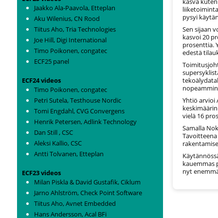
kasva kuten 
Jaakko Ala-Paavola, Etteplan
liiketoimin
pysyi käytä
Aku Wilenius, CN Rood
Sen sijaan v
Tiitus Aho, Tria Technologies
kasvoi 20 pr
Joe Hill, Digi International
prosenttia. 
Timo Poikonen, congatec
edestä tilauk
ECF25 panel
Toimitusjoh
supersyklis
tekoälydata
ECF24 videos
nopeammin, 
Timo Poikonen, congatec
Yhtiö arvio
Petri Sutela, Testhouse Nordic
keskimäärin
Tomi Engdahl, CVG Convergens
vielä 16 pros
Henrik Petersen, Adlink Technology
Samalla Noki
Dan Still , CSC
Tavoitteena
Aleksi Kallio, CSC
rakentamise
Antti Tolvanen, Etteplan
Käytännössä 
kauemmas pe
nyt enemmän
ECF23 videos
Milan Piskla & David Gustafik, Ciklum
Jarno Ahlström, Check Point Software
Tiitus Aho, Avnet Embedded
Hans Andersson, Acal BFi