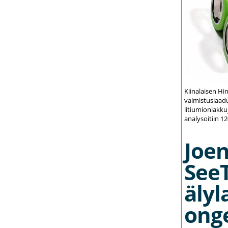
Kiinalaisen Hi
valmistuslaadu
litiumioniakku
analysoitiin 1
Joe
See
älyl
ong