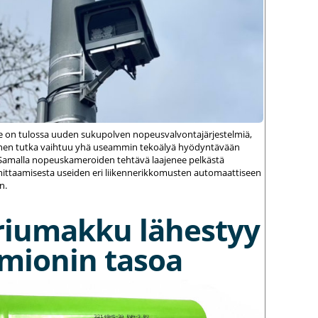
le on tulossa uuden sukupolven nopeusvalvontajärjestelmiä,
einen tutka vaihtuu yhä useammin tekoälyä hyödyntävään
amalla nopeuskameroiden tehtävä laajenee pelkästä
ittaamisesta useiden eri liikennerikkomusten automaattiseen
n.
riumakku lähestyy
umionin tasoa