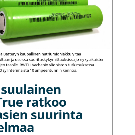
na Batteryn kaupallinen natriumioniakku yltää
ltaan ja useissa suorituskykymittauksissa jo nykyaikaisten
jen tasolle. RWTH Aachenin yliopiston tutkimuksessa
20 sylinterimäistä 10 ampeeritunnin kennoa.
nsuulainen
True ratkoo
asien suurinta
elmaa