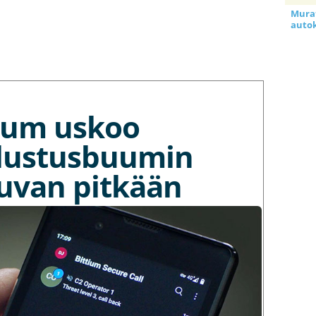
Murat
auto
tium uskoo
lustusbuumin
kuvan pitkään