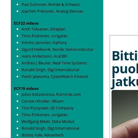
Pasi Suhonen, Rohde & Schwarz
Joachim Preissner, Analog Devices
ECF22 videos
Antti Tolvanen, Etteplan
Timo Poikonen, congatec
MORE NEWS
Kimmo Järvinen, Xiphera
Bit
Sigurd Hellesvik, Nordic Semiconductor
Hans Andersson, Acal BFi
puo
Andrea J. Beuter, Real-Time Systems
Ronald Singh, Digi International
jat
Pertti Jalasvirta, CyberWatch Finland
ECF19 videos
Julius Kaluzevicius, Rutronik.com
Carsten Kindler, Altium
Tino Pyssysalo, Qt Company
Timo Poikonen, congatec
Wolfgang Meier, Data-Modul
Ronald Singh, Digi International
Bobby Vale, Advantech