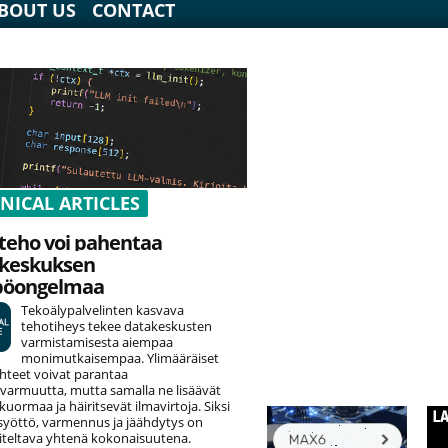
BOUT US
CONTACT
NICAL ARTICLES
teho voi pahentaa
keskuksen
pöongelmaa
Tekoälypalvelinten kasvava
tehotiheys tekee datakeskusten
varmistamisesta aiempaa
monimutkaisempaa. Ylimääräiset
hteet voivat parantaa
varmuutta, mutta samalla ne lisäävät
uormaa ja häiritsevät ilmavirtoja. Siksi
yöttö, varmennus ja jäähdytys on
teltava yhtenä kokonaisuutena.