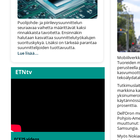
Puolijohde- ja piirilevysuunnittelun
seuraavaa vaihetta määrittävät kaksi
rinnakkaista tavoitetta. Ensinnäkin
halutaan kasvattaa suunnittelutyökalujen
suorituskykyä. Lisäksi on tärkeää parantaa
suunnittelijoiden tuottavuutta.
Lue lisää...
Mobiiliverk
Tuoreiden m
perusteella 
ETNtv
kasvumootto
tekoälydatak
Tutkimuslai
markkina ka
yksinumerois
käytännössä
prosenttia.
Dell’Oron m
Pohjois-Amer
muuttunut: H
Samsungia.
Myös Nokian
ECF25 videos