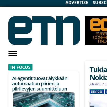
ADVERTISE
SUBSC
IN F
OCUS
Tuki
Nokia
AI-agentit tuovat älykkään
automaation piirien ja
Julkaistu: 1
piirilevyjen suunnitteluun
DEVICES