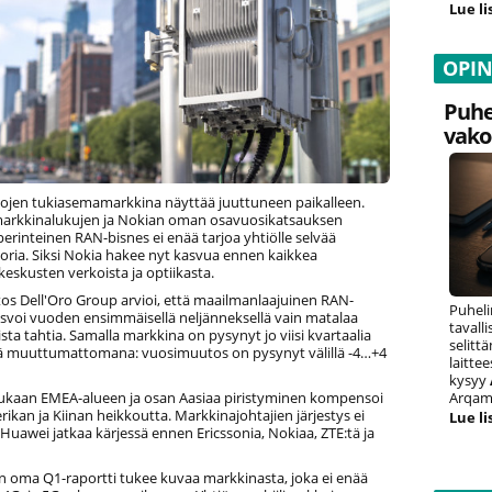
Lue li
OPI
Puhe
vako
kojen tukiasemamarkkina näyttää juuttuneen paikalleen.
arkkinalukujen ja Nokian oman osavuosikatsauksen
perinteinen RAN-bisnes ei enää tarjoa yhtiölle selvää
ria. Siksi Nokia hakee nyt kasvua ennen kaikkea
eskusten verkoista ja optiikasta.
tos Dell'Oro Group arvioi, että maailmanlaajuinen RAN-
Puheli
svoi vuoden ensimmäisellä neljänneksellä vain matalaa
tavall
ta tahtia. Samalla markkina on pysynyt jo viisi kvartaalia
selitt
 muuttumattomana: vuosimuutos on pysynyt välillä -4…+4
laitte
kysyy
ukaan EMEA-alueen ja osan Aasiaa piristyminen kompensoi
Arqam 
ikan ja Kiinan heikkoutta. Markkinajohtajien järjestys ei
Lue li
uawei jatkaa kärjessä ennen Ericssonia, Nokiaa, ZTE:tä ja
 oma Q1-raportti tukee kuvaa markkinasta, joka ei enää