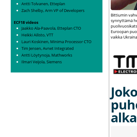
Antti Tolvanen, Etteplan
Zach Shelby, Arm VP of Developers
Bittiumin vah
synnyttämä het
ECF18 videos
puolivuosikats
Jaakko Ala-Paavola, Etteplan CTO
Euroopan puolu
Heikki Ailisto, VTT
vaikka Ukraina
Lauri Koskinen, Minima Processor CTO
Tim Jensen, Avnet Integrated
Antti Löytynoja, Mathworks
Ilmari Veijola, Siemens
Joko
puh
alka