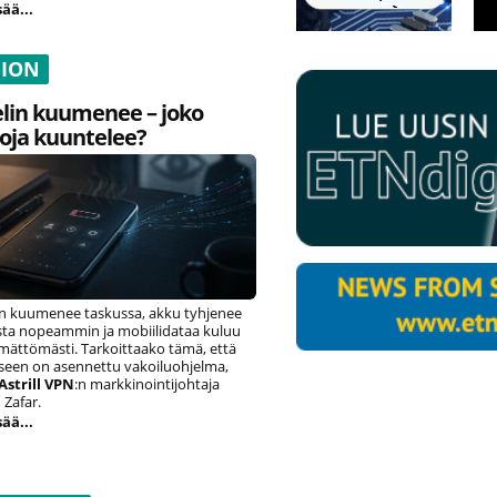
sää...
NION
lin kuumenee – joko
oja kuuntelee?
n kuumenee taskussa, akku tyhjenee
ista nopeammin ja mobiilidataa kuluu
ämättömästi. Tarkoittaako tämä, että
eseen on asennettu vakoiluohjelma,
Astrill VPN
:n markkinointijohtaja
Zafar.
sää...