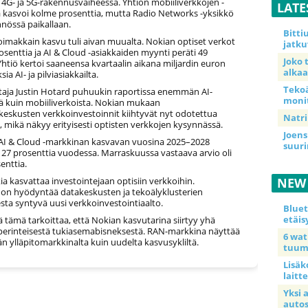
4G- ja 5G-rakennusvaiheessa. Yhtiön mobiiliverkkojen -
LATE
ta kasvoi kolme prosenttia, mutta Radio Networks -yksikkö
nnössä paikallaan.
Bitt
oimakkain kasvu tuli aivan muualta. Nokian optiset verkot
jatku
osenttia ja AI & Cloud -asiakkaiden myynti peräti 49
Joko 
Yhtiö kertoi saaneensa kvartaalin aikana miljardin euron
alkaa
sia AI- ja pilviasiakkailta.
Teko
taja Justin Hotard puhuukin raportissa enemmän AI-
moni
tä kuin mobiiliverkoista. Nokian mukaan
keskusten verkkoinvestoinnit kiihtyvät nyt odotettua
Natri
mikä näkyy erityisesti optisten verkkojen kysynnässä.
Joens
i AI & Cloud -markkinan kasvavan vuosina 2025–2028
suur
 27 prosenttia vuodessa. Marraskuussa vastaava arvio oli
enttia.
a kasvattaa investointejaan optisiin verkkoihin.
NEW
 on hyödyntää datakeskusten ja tekoälyklusterien
sta syntyvä uusi verkkoinvestointiaalto.
Blue
etäis
tämä tarkoittaa, että Nokian kasvutarina siirtyy yhä
rinteisestä tukiasemabisneksestä. RAN-markkina näyttää
6 wa
 ylläpitomarkkinalta kuin uudelta kasvusykliltä.
tuum
Lisäk
laitte
Yksi 
auto