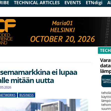
RIBE
TECHNICAL ARTICLES
EVENTS
ETNdigi
A
TECH
Vara
data
asemamarkkina ei lupaa
läm
lle mitään uutta
5.05.2026
teholä
NETWORKS
BUSINESS
käyttö
lämpök
tehons
suunni