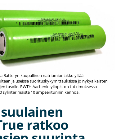
na Batteryn kaupallinen natriumioniakku yltää
ltaan ja useissa suorituskykymittauksissa jo nykyaikaisten
jen tasolle. RWTH Aachenin yliopiston tutkimuksessa
20 sylinterimäistä 10 ampeeritunnin kennoa.
nsuulainen
True ratkoo
asien suurinta