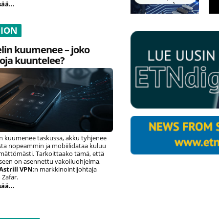
sää...
NION
lin kuumenee – joko
oja kuuntelee?
n kuumenee taskussa, akku tyhjenee
ista nopeammin ja mobiilidataa kuluu
ämättömästi. Tarkoittaako tämä, että
eseen on asennettu vakoiluohjelma,
Astrill VPN
:n markkinointijohtaja
Zafar.
sää...