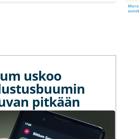
Murat
auto
tium uskoo
lustusbuumin
kuvan pitkään