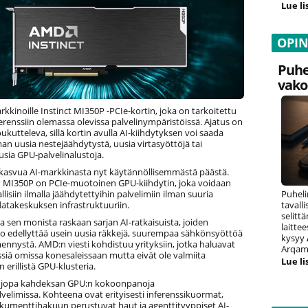
Lue li
OPI
Puhe
vako
kinoille Instinct MI350P -PCIe-kortin, joka on tarkoitettu
erenssiin olemassa olevissa palvelinympäristöissä. Ajatus on
houkutteleva, sillä kortin avulla AI-kiihdytyksen voi saada
an uusia nestejäähdytystä, uusia virtasyöttöjä tai
sia GPU-palvelinalustoja.
asvua AI-markkinasta nyt käytännöllisemmästä päästä.
ct MI350P on PCIe-muotoinen GPU-kiihdytin, joka voidaan
llisiin ilmalla jäähdytettyihin palvelimiin ilman suuria
Puheli
atakeskuksen infrastruktuuriin.
tavall
selitt
 sen monista raskaan sarjan AI-ratkaisuista, joiden
laitte
o edellyttää usein uusia räkkejä, suurempaa sähkönsyöttöä
kysyy
ennystä. AMD:n viesti kohdistuu yrityksiin, jotka haluavat
Arqam 
ssiä omissa konesaleissaan mutta eivät ole valmiita
Lue li
erillistä GPU-klusteria.
e jopa kahdeksan GPU:n kokoonpanoja
velimissa. Kohteena ovat erityisesti inferenssikuormat,
okumenttihakuun perustuvat haut ja agenttityyppiset AI-