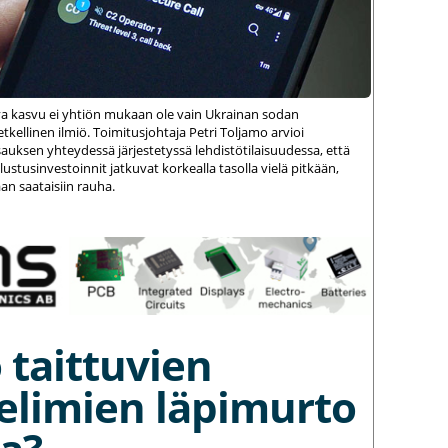
va kasvu ei yhtiön mukaan ole vain Ukrainan sodan
kellinen ilmiö. Toimitusjohtaja Petri Toljamo arvioi
auksen yhteydessä järjestetyssä lehdistötilaisuudessa, että
stusinvestoinnit jatkuvat korkealla tasolla vielä pitkään,
an saataisiin rauha.
 taittuvien
elimien läpimurto