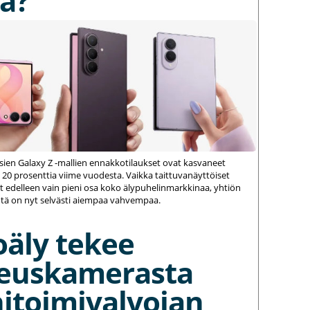
a?
ien Galaxy Z -mallien ennakkotilaukset ovat kasvaneet
 20 prosenttia viime vuodesta. Vaikka taittuvanäyttöiset
 edelleen vain pieni osa koko älypuhelinmarkkinaa, yhtiön
ä on nyt selvästi aiempaa vahvempaa.
oäly tekee
euskamerasta
itoimivalvojan