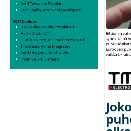
Antti Tolvanen, Etteplan
Zach Shelby, Arm VP of Developers
ECF18 videos
Jaakko Ala-Paavola, Etteplan CTO
Bittiumin vah
Heikki Ailisto, VTT
synnyttämä het
Lauri Koskinen, Minima Processor CTO
puolivuosikats
Tim Jensen, Avnet Integrated
Euroopan puolu
Antti Löytynoja, Mathworks
vaikka Ukraina
Ilmari Veijola, Siemens
Joko
puh