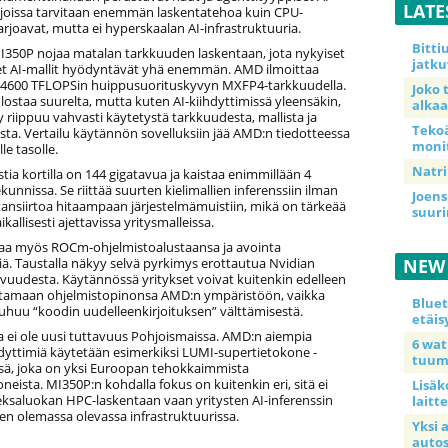
LATE
, joissa tarvitaan enemmän laskentatehoa kuin CPU-
arjoavat, mutta ei hyperskaalan AI-infrastruktuuria.
Bitt
MI350P nojaa matalan tarkkuuden laskentaan, jota nykyiset
jatku
set AI-mallit hyödyntävät yhä enemmän. AMD ilmoittaa
pa 4600 TFLOPSin huippusuorituskyvyn MXFP4-tarkkuudella.
Joko 
ostaa suurelta, mutta kuten AI-kiihdyttimissä yleensäkin,
alkaa
 riippuu vahvasti käytetystä tarkkuudesta, mallista ja
Teko
ta. Vertailu käytännön sovelluksiin jää AMD:n tiedotteessa
moni
le tasolle.
Natri
a kortilla on 144 gigatavua ja kaistaa enimmillään 4
kunnissa. Se riittää suurten kielimallien inferenssiin ilman
Joens
tansiirtoa hitaampaan järjestelmämuistiin, mikä on tärkeää
suur
aikallisesti ajettavissa yritysmalleissa.
a myös ROCm-ohjelmistoalustaansa ja avointa
ä. Taustalla näkyy selvä pyrkimys erottautua Nvidian
NEW
vuudesta. Käytännössä yritykset voivat kuitenkin edelleen
ttamaan ohjelmistopinonsa AMD:n ympäristöön, vaikka
Blue
uhuu “koodin uudelleenkirjoituksen” välttämisestä.
etäis
ja ei ole uusi tuttavuus Pohjoismaissa. AMD:n aiempia
6 wa
hdyttimiä käytetään esimerkiksi LUMI-super­tietokone -
tuum
ssä, joka on yksi Euroopan tehokkaimmista
neista. MI350P:n kohdalla fokus on kuitenkin eri, sitä ei
Lisäk
eksaluokan HPC-laskentaan vaan yritysten AI-inferenssin
laitte
en olemassa olevassa infrastruktuurissa.
Yksi 
auto