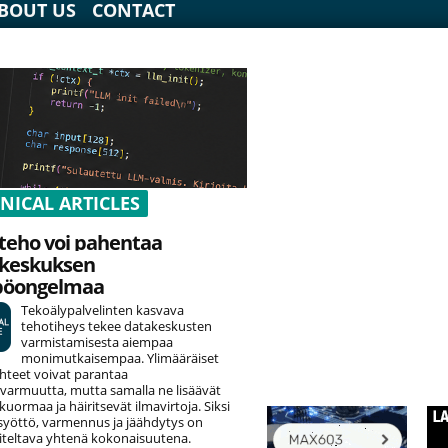
BOUT US
CONTACT
NICAL ARTICLES
teho voi pahentaa
keskuksen
pöongelmaa
Tekoälypalvelinten kasvava
tehotiheys tekee datakeskusten
varmistamisesta aiempaa
monimutkaisempaa. Ylimääräiset
hteet voivat parantaa
varmuutta, mutta samalla ne lisäävät
uormaa ja häiritsevät ilmavirtoja. Siksi
yöttö, varmennus ja jäähdytys on
teltava yhtenä kokonaisuutena.