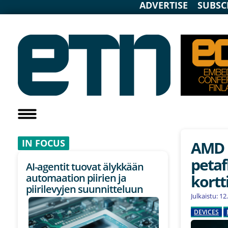
ADVERTISE
SUBSC
IN F
OCUS
AMD p
petaf
AI-agentit tuovat älykkään
kortt
automaation piirien ja
piirilevyjen suunnitteluun
Julkaistu: 1
DEVICES