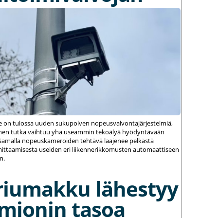
le on tulossa uuden sukupolven nopeusvalvontajärjestelmiä,
einen tutka vaihtuu yhä useammin tekoälyä hyödyntävään
amalla nopeuskameroiden tehtävä laajenee pelkästä
ittaamisesta useiden eri liikennerikkomusten automaattiseen
n.
riumakku lähestyy
umionin tasoa