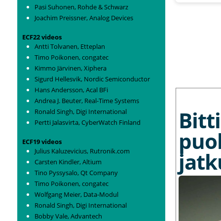
Pasi Suhonen, Rohde & Schwarz
Joachim Preissner, Analog Devices
ECF22 videos
Antti Tolvanen, Etteplan
Timo Poikonen, congatec
Kimmo Järvinen, Xiphera
Sigurd Hellesvik, Nordic Semiconductor
Hans Andersson, Acal BFi
MORE NEWS
Andrea J. Beuter, Real-Time Systems
Bit
Ronald Singh, Digi International
Pertti Jalasvirta, CyberWatch Finland
puo
ECF19 videos
Julius Kaluzevicius, Rutronik.com
jat
Carsten Kindler, Altium
Tino Pyssysalo, Qt Company
Timo Poikonen, congatec
Wolfgang Meier, Data-Modul
Ronald Singh, Digi International
Bobby Vale, Advantech