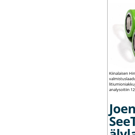
Kiinalaisen Hi
valmistuslaadu
litiumioniakku
analysoitiin 1
Joe
See
älyl