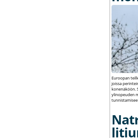
Euroopan teil
joissa perint
konenäköön. S
ylinopeuden m
tunnistamisee
Nat
liti