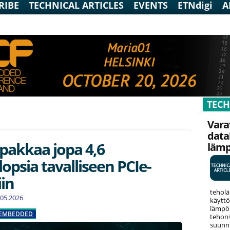
RIBE
TECHNICAL ARTICLES
EVENTS
ETNdigi
A
TECH
Vara
data
akkaa jopa 4,6
läm
lopsia tavalliseen PCIe-
iin
teholä
2.05.2026
käyttö
lämpök
EMBEDDED
tehons
suunni