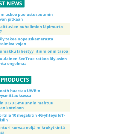
ST NEWS
ium uskoo puolustusbuumin
van pitkään
taittuvien puhelimien läpimurto
?
äly tekee nopeuskamerasta
toimivalvojan
umakku lähestyy litiumionin tasoa
uulainen SeeTrue ratkoo älylasien
inta ongelmaa
 PRODUCTS
tooth haastaa UWB:n
yysmittauksessa
tin DC/DC-muunnin mahtuu
an koteloon
ortilla 10 megabitin 4G-yhteys IoT-
isiin
anturi korvaa neljä mikrokytkintä
ssa