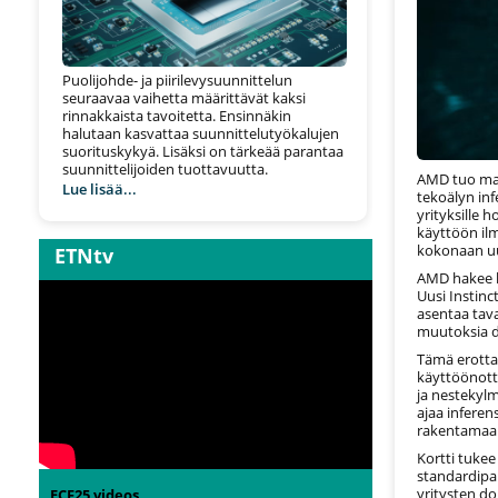
Puolijohde- ja piirilevysuunnittelun
seuraavaa vaihetta määrittävät kaksi
rinnakkaista tavoitetta. Ensinnäkin
halutaan kasvattaa suunnittelutyökalujen
suorituskykyä. Lisäksi on tärkeää parantaa
suunnittelijoiden tuottavuutta.
AMD tuo mark
Lue lisää...
tekoälyn inf
yrityksille 
käyttöön ilm
kokonaan uu
ETNtv
AMD hakee k
Uusi Instin
asentaa tava
muutoksia d
Tämä erottaa
käyttöönott
ja nestekylm
ajaa inferen
rakentamaan 
Kortti tuke
standardipal
yritysten d
ECF25 videos