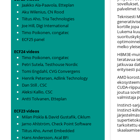
sovellukset
Jaakko Ala-Paavola, Etteplan
palvelimet t
Aku Wilenius, CN Rood
Teknisesti 
Tiitus Aho, Tria Technologies
generatiivi
Joe Hill, Digi International
kortille jo
Lukema kuul
Timo Poikonen, congatec
suorituskyky
ECF25 panel
optimoinneis
melko yleisel
ECF24 videos
HBM3E-muisti
Timo Poikonen, congatec
teratavua se
Petri Sutela, Testhouse Nordic
jatkuvaa da
erityisesti p
Tomi Engdahl, CVG Convergens
AMD korosta
Henrik Petersen, Adlink Technology
ekosysteemi
Dan Still , CSC
CUDA-riippu
Aleksi Kallio, CSC
joutua sovi
valmistaja p
Antti Tolvanen, Etteplan
Instinct-sar
Instinct-kii
ECF23 videos
järjestelmä
Milan Piskla & David Gustafik, Ciklum
supertietoko
Jarno Ahlström, Check Point Software
tarkoitettu 
skaalaamise
Tiitus Aho, Avnet Embedded
Hans Andersson, Acal BFi