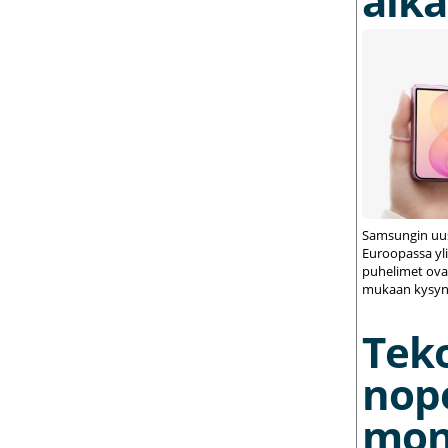
alka
Samsungin uus
Euroopassa yli
puhelimet ovat
mukaan kysynt
Tek
nop
mon