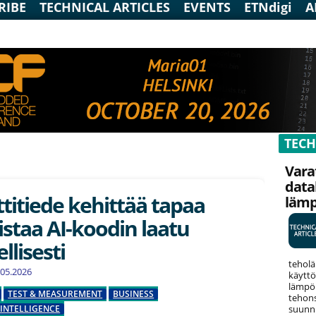
RIBE
TECHNICAL ARTICLES
EVENTS
ETNdigi
A
TECH
Vara
data
titiede kehittää tapaa
läm
staa AI-koodin laatu
llisesti
teholä
1.05.2026
käyttö
lämpök
TEST & MEASUREMENT
BUSINESS
tehons
suunni
 INTELLIGENCE