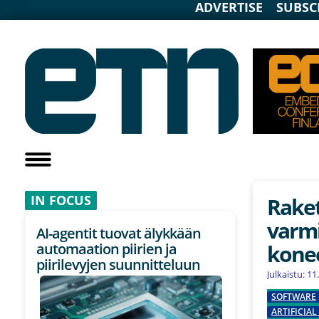
ADVERTISE
SUBSC
IN F
OCUS
Raket
varmi
AI-agentit tuovat älykkään
konee
automaation piirien ja
piirilevyjen suunnitteluun
Julkaistu: 1
SOFTWARE
ARTIFICIAL