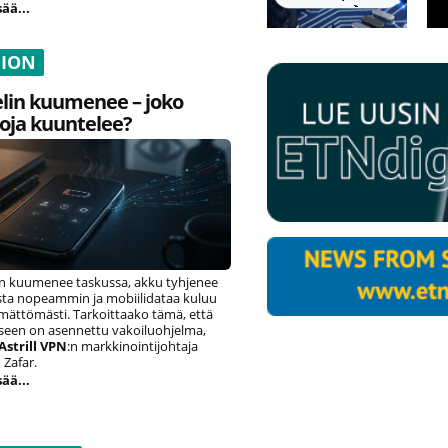
sää...
NION
lin kuumenee – joko
oja kuuntelee?
n kuumenee taskussa, akku tyhjenee
ista nopeammin ja mobiilidataa kuluu
ämättömästi. Tarkoittaako tämä, että
eseen on asennettu vakoiluohjelma,
Astrill VPN
:n markkinointijohtaja
Zafar.
sää...