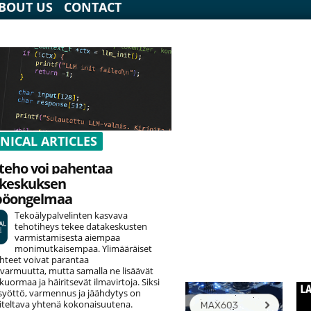
BOUT US
CONTACT
NICAL ARTICLES
teho voi pahentaa
keskuksen
pöongelmaa
Tekoälypalvelinten kasvava
tehotiheys tekee datakeskusten
varmistamisesta aiempaa
monimutkaisempaa. Ylimääräiset
hteet voivat parantaa
varmuutta, mutta samalla ne lisäävät
uormaa ja häiritsevät ilmavirtoja. Siksi
yöttö, varmennus ja jäähdytys on
teltava yhtenä kokonaisuutena.