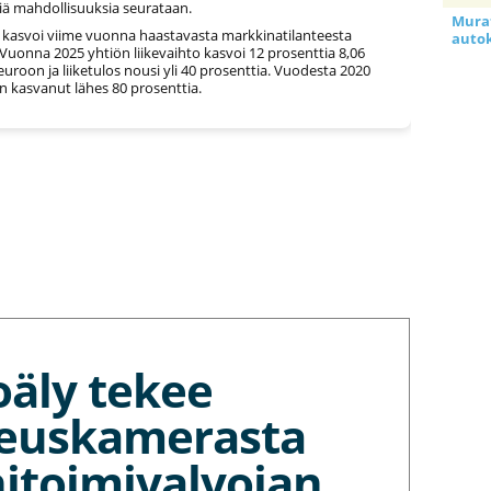
iä mahdollisuuksia seurataan.
Murat
e kasvoi viime vuonna haastavasta markkinatilanteesta
auto
Vuonna 2025 yhtiön liikevaihto kasvoi 12 prosenttia 8,06
uroon ja liiketulos nousi yli 40 prosenttia. Vuodesta 2020
on kasvanut lähes 80 prosenttia.
oäly tekee
euskamerasta
itoimivalvojan