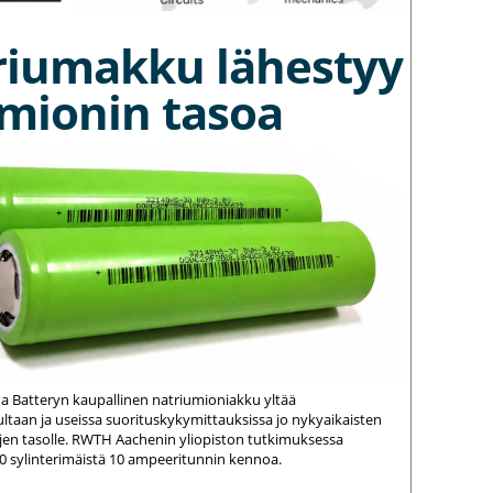
riumakku lähestyy
umionin tasoa
na Batteryn kaupallinen natriumioniakku yltää
ltaan ja useissa suorituskykymittauksissa jo nykyaikaisten
jen tasolle. RWTH Aachenin yliopiston tutkimuksessa
20 sylinterimäistä 10 ampeeritunnin kennoa.