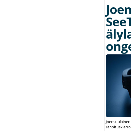
Joe
See
älyl
ong
Joensuulainen
rahoituskierrok