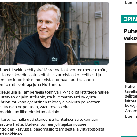
Lue li
OPI
Puhe
vako
hneet itsekin kehitystyötä synnyttääksemme menetelmän,
uottaman koodin laatu voitaisiin varmistaa koneellisesti ja
hminen koodikatselmoinnista luomaan uutta, sanoo
en toimitusjohtaja Juha Huttunen.
Puheli
tavall
seudulla ja Tampereella toimiva IT-yhtiö Rakettitiede näkee
selitt
uttavan ohjelmistokehitystä huomattavasti nykyistä
laitte
htiön mukaan agenttinen tekoäly ei vaikuta pelkästään
kysyy
ehityksen nopeuteen, vaan myös koko
Arqam 
markkinan liiketoimintamalleihin.
Lue li
e kertoi samalla uudistaneensa hallituksensa tukemaan
asvuvaihetta. Uudeksi puheenjohtajaksi nousee
tiöiden kasvusta, pääomasijoittamisesta ja yritysostoista
tti Kokkinen.