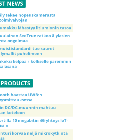
ST NEWS
äly tekee nopeuskamerasta
toimivalvojan
umakku lähestyy litiumionin tasoa
uulainen SeeTrue ratkoo älylasien
inta ongelmaa
muististandardi tuo suuret
lymallit puhelimeen
nkeksi kelpaa rikolliselle paremmin
salasana
 PRODUCTS
tooth haastaa UWB:n
yysmittauksessa
tin DC/DC-muunnin mahtuu
an koteloon
ortilla 10 megabitin 4G-yhteys IoT-
isiin
anturi korvaa neljä mikrokytkintä
ssa