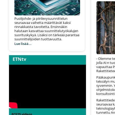
Puolijohde- ja piirilevysuunnittelun
seuraavaa vaihetta määrittävät kaksi
rinnakkaista tavoitetta. Ensinnäkin
halutaan kasvattaa suunnittelutyökalujen
suorituskykyä. Lisäksi on tärkeää parantaa
suunnittelijoiden tuottavuutta.
Lue lisää...
ETNtv
- Olemme te
jolla AI:n t
vapauttaa i
Rakettitiete
Pääkaupunki
tekoälyn mu
syvemmin. Y
ohjelmistok
konsultointi
Rakettitied
seuraavaa k
teknologiayh
tunnettu An
ECF25 videos