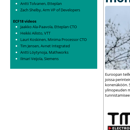
Antti Tolvanen, Etteplan
Zach Shelby, Arm VP of Developers
ECF18 videos
Jaakko Ala-Paavola, Etteplan CTO
Heikki Ailisto, VTT
Lauri Koskinen, Minima Processor CTO
Tim Jensen, Avnet Integrated
Antti Löytynoja, Mathworks
Ilmari Veijola, Siemens
Euroopan teil
joissa perint
konenäköön. S
ylinopeuden m
tunnistamisee