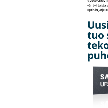
sijoitusyhtiö 
vähävirtaista 
optisiin järjest
Uusi
tuo 
teko
puh