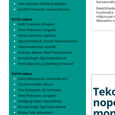
kansainvälis
Pasi Suhonen, Rohde & Schwarz
Rakettitied
Joachim Preissner, Analog Devices
huolimatta. 
miljoonaan e
ECF22 videos
liikevaihto 
Antti Tolvanen, Etteplan
Timo Poikonen, congatec
Kimmo Järvinen, Xiphera
Sigurd Hellesvik, Nordic Semiconductor
Hans Andersson, Acal BFi
Andrea J. Beuter, Real-Time Systems
Ronald Singh, Digi International
Pertti Jalasvirta, CyberWatch Finland
ECF19 videos
MORE NEWS
Julius Kaluzevicius, Rutronik.com
Carsten Kindler, Altium
Tek
Tino Pyssysalo, Qt Company
Timo Poikonen, congatec
nop
Wolfgang Meier, Data-Modul
Ronald Singh, Digi International
mon
Bobby Vale, Advantech