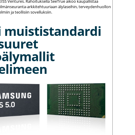
ZEISS Ventures. Rahoituksella SeeTrue aikoo kaupallistaa
silmänseuranta-arkkitehtuuriaan älylaseihin, terveydenhuollon
elmiin ja teollisiin sovelluksiin.
 muististandardi
suuret
älymallit
elimeen