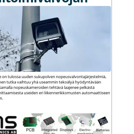
le on tulossa uuden sukupolven nopeusvalvontajärjestelmiä,
einen tutka vaihtuu yhä useammin tekoälyä hyödyntävään
amalla nopeuskameroiden tehtävä laajenee pelkästä
ittaamisesta useiden eri liikennerikkomusten automaattiseen
n.