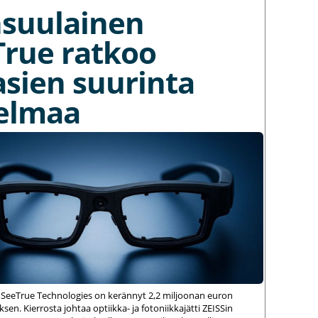
nsuulainen
True ratkoo
asien suurinta
elmaa
 SeeTrue Technologies on kerännyt 2,2 miljoonan euron
sen. Kierrosta johtaa optiikka- ja fotoniikkajätti ZEISSin