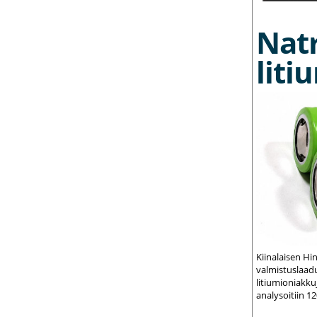
Nat
liti
Kiinalaisen Hi
valmistuslaadu
litiumioniakku
analysoitiin 1