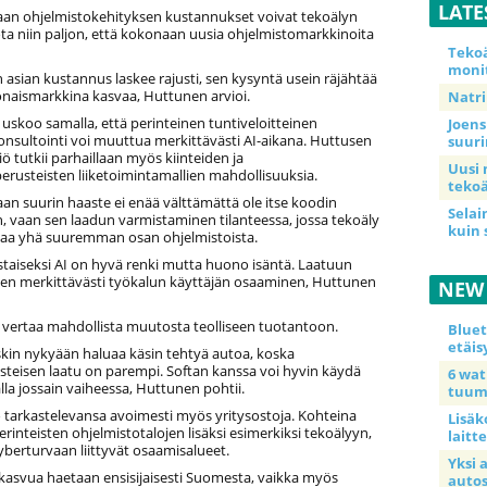
LATE
an ohjelmistokehityksen kustannukset voivat tekoälyn
a niin paljon, että kokonaan uusia ohjelmistomarkkinoita
Teko
moni
 asian kustannus laskee rajusti, sen kysyntä usein räjähtää
onaismarkkina kasvaa, Huttunen arvioi.
Natri
 uskoo samalla, että perinteinen tuntiveloitteinen
Joens
onsultointi voi muuttua merkittävästi AI-aikana. Huttusen
suur
 tutkii parhaillaan myös kiinteiden ja
Uusi 
erusteisten liiketoimintamallien mahdollisuuksia.
tekoä
an suurin haaste ei enää välttämättä ole itse koodin
Selai
, vaan sen laadun varmistaminen tilanteessa, jossa tekoäly
kuin 
ittaa yhä suuremman osan ohjelmistoista.
istaiseksi AI on hyvä renki mutta huono isäntä. Laatuun
iten merkittävästi työkalun käyttäjän osaaminen, Huttunen
NEW
e vertaa mahdollista muutosta teolliseen tuotantoon.
Blue
etäis
skin nykyään haluaa käsin tehtyä autoa, koska
steisen laatu on parempi. Softan kanssa voi hyvin käydä
6 wa
lla jossain vaiheessa, Huttunen pohtii.
tuum
o tarkastelevansa avoimesti myös yritysostoja. Kohteina
Lisäk
perinteisten ohjelmistotalojen lisäksi esimerkiksi tekoälyyn,
laitte
yberturvaan liittyvät osaamisalueet.
Yksi 
 kasvua haetaan ensisijaisesti Suomesta, vaikka myös
auto