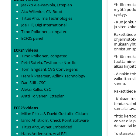
Yhtiön muka
Jaakko Ala-Paavola, Etteplan
myötä pudot
Aku Wilenius, CN Rood
syntyy.
Tiitus Aho, Tria Technologies
- Kun jonkun
Joe Hill, Digi International
ja siten kok
Timo Poikonen, congatec
Rakettitiede
ECF25 panel
ohjelmistok
mukaan yhtiö
onnistumisp
ECF24 videos
Timo Poikonen, congatec
Yhtiön muka
tuottaminen
Petri Sutela, Testhouse Nordic
alkaa kirjo
Tomi Engdahl, CVG Convergens
- Ainakin to
Henrik Petersen, Adlink Technology
vaikuttaa s
Dan Still , CSC
sanoo.
Aleksi Kallio, CSC
Rakettitied
Antti Tolvanen, Etteplan
- Kukaan tu
tehdasvalmi
ECF23 videos
samalla tava
Milan Piskla & David Gustafik, Ciklum
Yhtiö kerto
Jarno Ahlström, Check Point Software
voivat olla 
dataan tai k
Tiitus Aho, Avnet Embedded
Toistaiseksi
Hans Andersson, Acal BFi