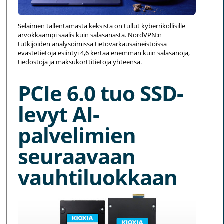
Selaimen tallentamasta keksistä on tullut kyberrikollisille
arvokkaampi saalis kuin salasanasta. NordVPN:n
tutkijoiden analysoimissa tietovarkausaineistoissa
evästetietoja esiintyi 4,6 kertaa enemmän kuin salasanoja,
tiedostoja ja maksukorttitietoja yhteensä.
PCIe 6.0 tuo SSD-
levyt AI-
palvelimien
seuraavaan
vauhtiluokkaan