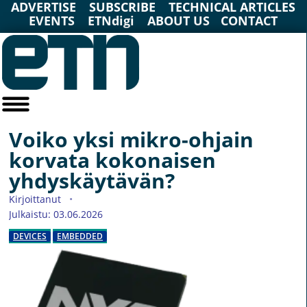
ADVERTISE
SUBSCRIBE
TECHNICAL ARTICLES
EVENTS
ETNdigi
ABOUT US
CONTACT
Voiko yksi mikro-ohjain
korvata kokonaisen
yhdyskäytävän?
Kirjoittanut
Julkaistu: 03.06.2026
DEVICES
EMBEDDED