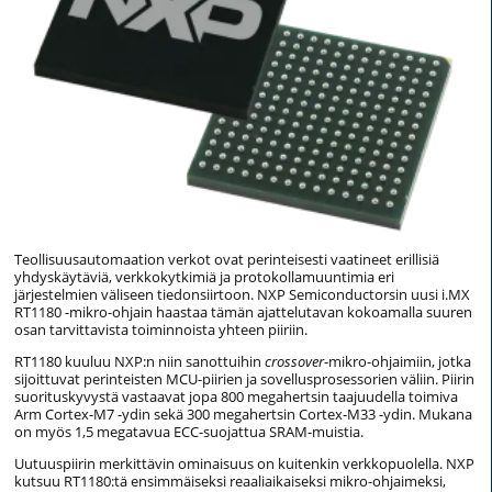
Teollisuusautomaation verkot ovat perinteisesti vaatineet erillisiä
yhdyskäytäviä, verkkokytkimiä ja protokollamuuntimia eri
järjestelmien väliseen tiedonsiirtoon. NXP Semiconductorsin uusi i.MX
RT1180 -mikro-ohjain haastaa tämän ajattelutavan kokoamalla suuren
osan tarvittavista toiminnoista yhteen piiriin.
RT1180 kuuluu NXP:n niin sanottuihin
crossover
-mikro-ohjaimiin, jotka
sijoittuvat perinteisten MCU-piirien ja sovellusprosessorien väliin. Piirin
suorituskyvystä vastaavat jopa 800 megahertsin taajuudella toimiva
Arm Cortex-M7 -ydin sekä 300 megahertsin Cortex-M33 -ydin. Mukana
on myös 1,5 megatavua ECC-suojattua SRAM-muistia.
Uutuuspiirin merkittävin ominaisuus on kuitenkin verkkopuolella. NXP
kutsuu RT1180:tä ensimmäiseksi reaaliaikaiseksi mikro-ohjaimeksi,