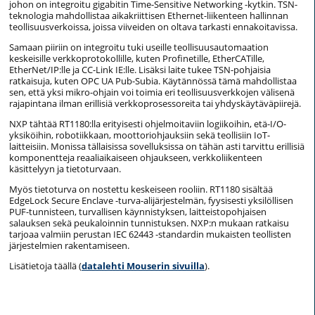
johon on integroitu gigabitin Time-Sensitive Networking -kytkin. TSN-
teknologia mahdollistaa aikakriittisen Ethernet-liikenteen hallinnan
teollisuusverkoissa, joissa viiveiden on oltava tarkasti ennakoitavissa.
Samaan piiriin on integroitu tuki useille teollisuusautomaation
keskeisille verkkoprotokollille, kuten Profinetille, EtherCATille,
EtherNet/IP:lle ja CC-Link IE:lle. Lisäksi laite tukee TSN-pohjaisia
ratkaisuja, kuten OPC UA Pub-Subia. Käytännössä tämä mahdollistaa
sen, että yksi mikro-ohjain voi toimia eri teollisuusverkkojen välisenä
rajapintana ilman erillisiä verkkoprosessoreita tai yhdyskäytäväpiirejä.
NXP tähtää RT1180:lla erityisesti ohjelmoitaviin logiikoihin, etä-I/O-
yksiköihin, robotiikkaan, moottoriohjauksiin sekä teollisiin IoT-
laitteisiin. Monissa tällaisissa sovelluksissa on tähän asti tarvittu erillisiä
komponentteja reaaliaikaiseen ohjaukseen, verkkoliikenteen
käsittelyyn ja tietoturvaan.
Myös tietoturva on nostettu keskeiseen rooliin. RT1180 sisältää
EdgeLock Secure Enclave -turva-alijärjestelmän, fyysisesti yksilöllisen
PUF-tunnisteen, turvallisen käynnistyksen, laitteistopohjaisen
salauksen sekä peukaloinnin tunnistuksen. NXP:n mukaan ratkaisu
tarjoaa valmiin perustan IEC 62443 -standardin mukaisten teollisten
järjestelmien rakentamiseen.
Lisätietoja täällä (
datalehti Mouserin sivuilla
).