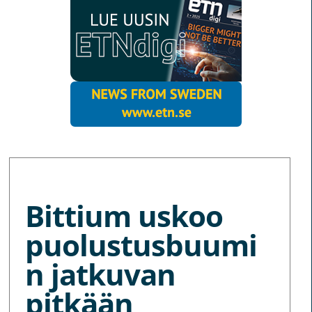
MORE NEWS
Bittium uskoo
puolustusbuumi
n jatkuvan
pitkään