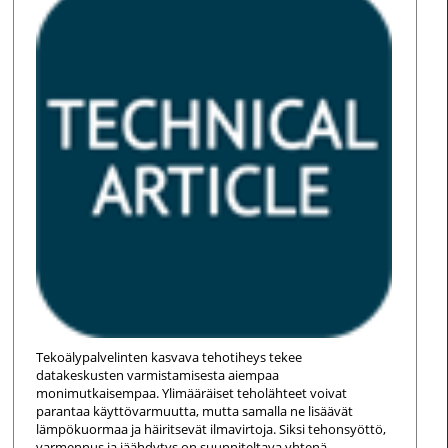
Tekoälypalvelinten kasvava tehotiheys tekee
datakeskusten varmistamisesta aiempaa
monimutkaisempaa. Ylimääräiset teholähteet voivat
parantaa käyttövarmuutta, mutta samalla ne lisäävät
lämpökuormaa ja häiritsevät ilmavirtoja. Siksi tehonsyöttö,
varmennus ja jäähdytys on suunniteltava yhtenä