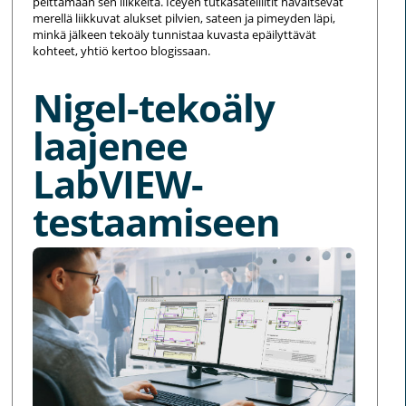
peittämään sen liikkeitä. Iceyen tutkasatelliitit havaitsevat
merellä liikkuvat alukset pilvien, sateen ja pimeyden läpi,
minkä jälkeen tekoäly tunnistaa kuvasta epäilyttävät
kohteet, yhtiö kertoo blogissaan.
Nigel-tekoäly
laajenee
LabVIEW-
testaamiseen