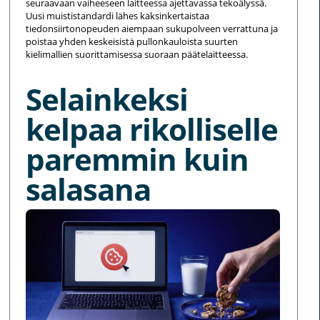
seuraavaan vaiheeseen laitteessa ajettavassa tekoälyssä.
Uusi muististandardi lähes kaksinkertaistaa
tiedonsiirtonopeuden aiempaan sukupolveen verrattuna ja
poistaa yhden keskeisistä pullonkauloista suurten
kielimallien suorittamisessa suoraan päätelaitteessa.
Selainkeksi
kelpaa rikolliselle
paremmin kuin
salasana