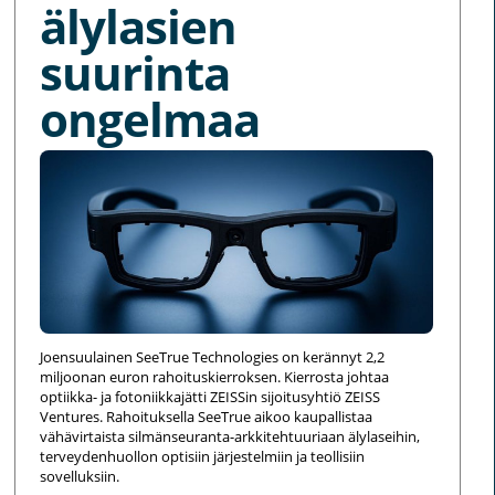
älylasien
suurinta
ongelmaa
Joensuulainen SeeTrue Technologies on kerännyt 2,2
miljoonan euron rahoituskierroksen. Kierrosta johtaa
optiikka- ja fotoniikkajätti ZEISSin sijoitusyhtiö ZEISS
Ventures. Rahoituksella SeeTrue aikoo kaupallistaa
vähävirtaista silmänseuranta-arkkitehtuuriaan älylaseihin,
terveydenhuollon optisiin järjestelmiin ja teollisiin
sovelluksiin.