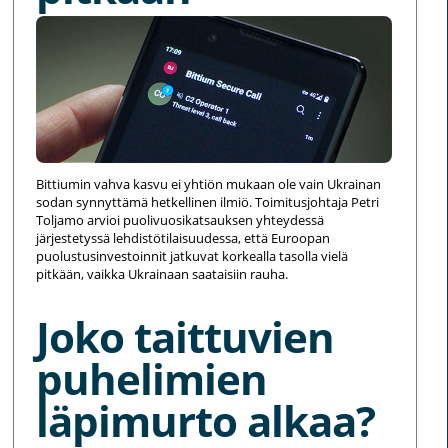
Bittiumin vahva kasvu ei yhtiön mukaan ole vain Ukrainan
sodan synnyttämä hetkellinen ilmiö. Toimitusjohtaja Petri
Toljamo arvioi puolivuosikatsauksen yhteydessä
järjestetyssä lehdistötilaisuudessa, että Euroopan
puolustusinvestoinnit jatkuvat korkealla tasolla vielä
pitkään, vaikka Ukrainaan saataisiin rauha.
Joko taittuvien
puhelimien
läpimurto alkaa?