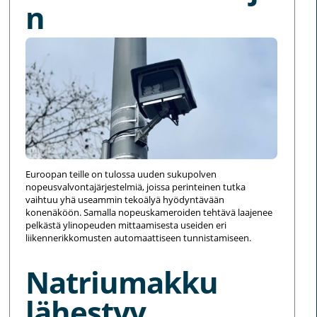
n
Euroopan teille on tulossa uuden sukupolven
nopeusvalvontajärjestelmiä, joissa perinteinen tutka
vaihtuu yhä useammin tekoälyä hyödyntävään
konenäköön. Samalla nopeuskameroiden tehtävä laajenee
pelkästä ylinopeuden mittaamisesta useiden eri
liikennerikkomusten automaattiseen tunnistamiseen.
Natriumakku
lähestyy