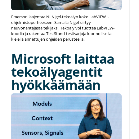
Emerson laajentaa NI Nigel-tekoälyn koko LabVIEW+-
ohjelmistoperheeseen. Samalla Nigel siirtyy
neuvonantajasta tekijäksi. Tekoäly voi tuottaa LabVIEW-
koodia ja rakentaa TestStand-testisarjoja luonnollisella
kielellä annettujen ohjeiden perusteella.
Microsoft laittaa
tekoälyagentit
hyökkäämään