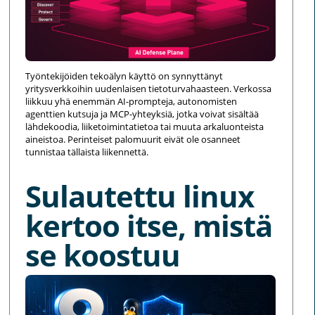
Työntekijöiden tekoälyn käyttö on synnyttänyt
yritysverkkoihin uudenlaisen tietoturvahaasteen. Verkossa
liikkuu yhä enemmän AI-prompteja, autonomisten
agenttien kutsuja ja MCP-yhteyksiä, jotka voivat sisältää
lähdekoodia, liiketoimintatietoa tai muuta arkaluonteista
aineistoa. Perinteiset palomuurit eivät ole osanneet
tunnistaa tällaista liikennettä.
Sulautettu linux
kertoo itse, mistä
se koostuu