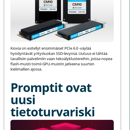
Kioxia on esitellyt ensimmäiset PCIe 6.0 -väylää
hyödyntävät yritysluokan SSD-levynsä. Uutuus ei tähtää
tavallisiin palvelimiin vaan tekoälyklustereihin, joissa nopea
flash-muisti toimii GPU-muistin jatkeena suurten
kielimallien ajossa.
Promptit ovat
uusi
tietoturvariski