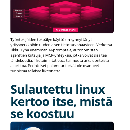
Työntekijöiden tekoälyn käyttö on synnyttänyt
yritysverkkoihin uudenlaisen tietoturvahaasteen. Verkossa
liikkuu yhä enemmän AI-prompteja, autonomisten
agenttien kutsuja ja MCP-yhteyksiä, jotka voivat sisältää
lähdekoodia, liiketoimintatietoa tai muuta arkaluonteista
aineistoa. Perinteiset palomuurit eivät ole osanneet
tunnistaa tällaista liikennettä.
Sulautettu linux
kertoo itse, mistä
se koostuu