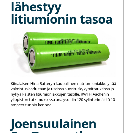
lähestyy
litiumionin tasoa
Kiinalaisen Hina Batteryn kaupallinen natriumioniakku yltää
valmistuslaadultaan ja useissa suorituskykymittauksissa jo
nykyaikaisten litiumioniakkujen tasolle. RWTH Aachenin
yliopiston tutkimuksessa analysoitiin 120 sylinterimäistä 10
ampeeritunnin kennoa.
Joensuulainen