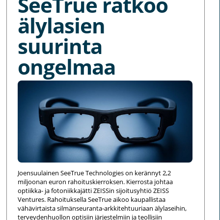
SeeTrue ratkoo
älylasien
suurinta
ongelmaa
Joensuulainen SeeTrue Technologies on kerännyt 2,2
miljoonan euron rahoituskierroksen. Kierrosta johtaa
optiikka- ja fotoniikkajätti ZEISSin sijoitusyhtiö ZEISS
Ventures. Rahoituksella SeeTrue aikoo kaupallistaa
vähävirtaista silmänseuranta-arkkitehtuuriaan älylaseihin,
terveydenhuollon optisiin järjestelmiin ja teollisiin