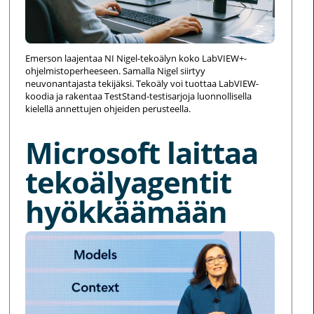
Emerson laajentaa NI Nigel-tekoälyn koko LabVIEW+-
ohjelmistoperheeseen. Samalla Nigel siirtyy
neuvonantajasta tekijäksi. Tekoäly voi tuottaa LabVIEW-
koodia ja rakentaa TestStand-testisarjoja luonnollisella
kielellä annettujen ohjeiden perusteella.
Microsoft laittaa
tekoälyagentit
hyökkäämään