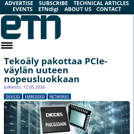
ADVERTISE
SUBSCRIBE
TECHNICAL ARTICLES
EVENTS
ETNdigi
ABOUT US
CONTACT
Tekoäly pakottaa PCIe-
väylän uuteen
nopeusluokkaan
Julkaistu: 12.05.2026
DEVICES
EMBEDDED
NETWORKS