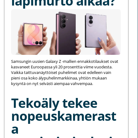
läpimurto alkaa?
Samsungin uusien Galaxy Z -mallien ennakkotilaukset ovat
kasvaneet Euroopassa yli 20 prosenttia viime vuodesta.
Vaikka taittuvanäyttöiset puhelimet ovat edelleen vain
pieni osa koko älypuhelinmarkkinaa, yhtiön mukaan
kysyntä on nyt selvästi aiempaa vahvempaa.
Tekoäly tekee
nopeuskamerast
a