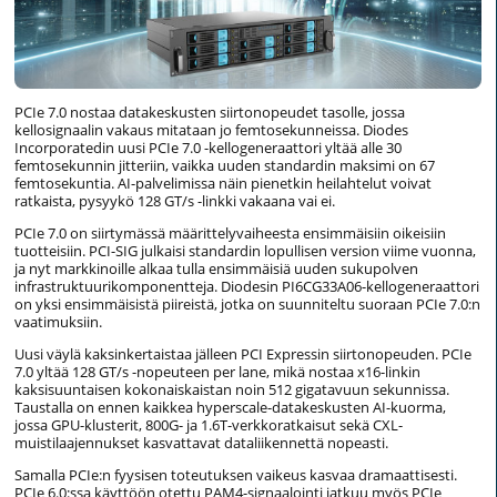
PCIe 7.0 nostaa datakeskusten siirtonopeudet tasolle, jossa
kellosignaalin vakaus mitataan jo femtosekunneissa. Diodes
Incorporatedin uusi PCIe 7.0 -kellogeneraattori yltää alle 30
femtosekunnin jitteriin, vaikka uuden standardin maksimi on 67
femtosekuntia. AI-palvelimissa näin pienetkin heilahtelut voivat
ratkaista, pysyykö 128 GT/s -linkki vakaana vai ei.
PCIe 7.0 on siirtymässä määrittelyvaiheesta ensimmäisiin oikeisiin
tuotteisiin. PCI-SIG julkaisi standardin lopullisen version viime vuonna,
ja nyt markkinoille alkaa tulla ensimmäisiä uuden sukupolven
infrastruktuurikomponentteja. Diodesin PI6CG33A06-kellogeneraattori
on yksi ensimmäisistä piireistä, jotka on suunniteltu suoraan PCIe 7.0:n
vaatimuksiin.
Uusi väylä kaksinkertaistaa jälleen PCI Expressin siirtonopeuden. PCIe
7.0 yltää 128 GT/s -nopeuteen per lane, mikä nostaa x16-linkin
kaksisuuntaisen kokonaiskaistan noin 512 gigatavuun sekunnissa.
Taustalla on ennen kaikkea hyperscale-datakeskusten AI-kuorma,
jossa GPU-klusterit, 800G- ja 1.6T-verkkoratkaisut sekä CXL-
muistilaajennukset kasvattavat dataliikennettä nopeasti.
Samalla PCIe:n fyysisen toteutuksen vaikeus kasvaa dramaattisesti.
PCIe 6.0:ssa käyttöön otettu PAM4-signaalointi jatkuu myös PCIe