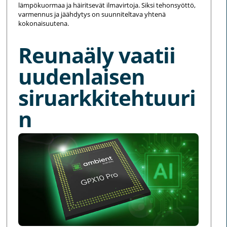
lämpökuormaa ja häiritsevät ilmavirtoja. Siksi tehonsyöttö,
varmennus ja jäähdytys on suunniteltava yhtenä
kokonaisuutena.
Reunaäly vaatii
uudenlaisen
siruarkkitehtuuri
n