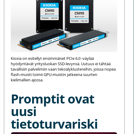
Kioxia on esitellyt ensimmäiset PCIe 6.0 -väylää
hyödyntävät yritysluokan SSD-levynsä. Uutuus ei tähtää
tavallisiin palvelimiin vaan tekoälyklustereihin, joissa nopea
flash-muisti toimii GPU-muistin jatkeena suurten
kielimallien ajossa.
Promptit ovat
uusi
tietoturvariski