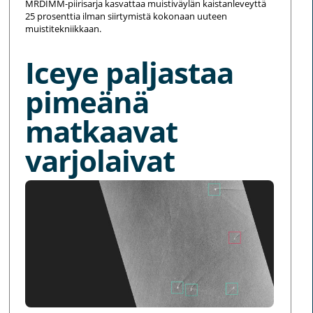
MRDIMM-piirisarja kasvattaa muistiväylän kaistanleveyttä
25 prosenttia ilman siirtymistä kokonaan uuteen
muistitekniikkaan.
Iceye paljastaa
pimeänä
matkaavat
varjolaivat