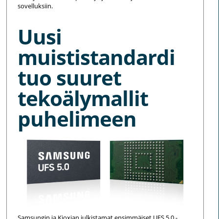
sovelluksiin.
Uusi
muististandardi
tuo suuret
tekoälymallit
puhelimeen
Samsungin ja Kioxian julkistamat ensimmäiset UFS 5.0 -