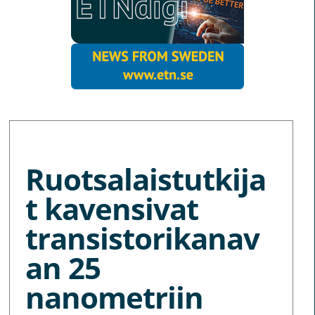
MORE NEWS
Ruotsalaistutkija
t kavensivat
transistorikanav
an 25
nanometriin