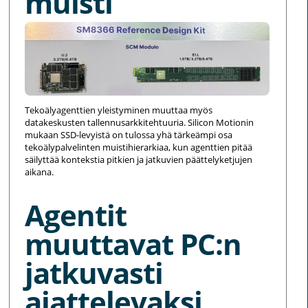
muisti
Tekoälyagenttien yleistyminen muuttaa myös
datakeskusten tallennusarkkitehtuuria. Silicon Motionin
mukaan SSD-levyistä on tulossa yhä tärkeämpi osa
tekoälypalvelinten muistihierarkiaa, kun agenttien pitää
säilyttää kontekstia pitkien ja jatkuvien päättelyketjujen
aikana.
Agentit
muuttavat PC:n
jatkuvasti
ajattelevaksi