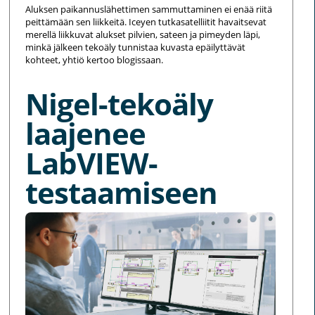
Aluksen paikannuslähettimen sammuttaminen ei enää riitä
peittämään sen liikkeitä. Iceyen tutkasatelliitit havaitsevat
merellä liikkuvat alukset pilvien, sateen ja pimeyden läpi,
minkä jälkeen tekoäly tunnistaa kuvasta epäilyttävät
kohteet, yhtiö kertoo blogissaan.
Nigel-tekoäly
laajenee
LabVIEW-
testaamiseen