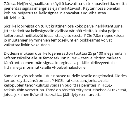
7.0:ssa. Neljän signaalitason käyttö kasvattaa siirtokapasiteettia, mutta
pienentää signaalimarginaaleja merkittävästi. Käytännössä pienikin
kohina, heijastus tai kellosignaalin epävakaus voi aiheuttaa
bittivirheitä.
Siksi kellopiireistä on tullut kriittinen osa koko palvelinarkkitehtuuria.
Jitter tarkoittaa kellosignaalin ajallista värinää eli sitä, kuinka paljon
kelloreunat heittelevät ideaalista ajoituksesta. PCIe 7.0:n nopeuksissa
jo muutamien kymmenien femtosekuntien poikkeamat voivat
vaikuttaa linkin vakauteen.
Diodesin mukaan uusi kellogeneraattori tuottaa 25 ja 100 megahertsin
referenssikellot alle 30 femtosekunnin RMS-jitterillä. Yhtiön mukaan
tämä antaa enemmän signaalimarginaalia pitkille piirilevyvedoille,
liittimille ja monimutkaisille AI-palvelinalustoille.
Samalla myös tehonkulutus nousee uudelle tasolle ongelmaksi. Diodes
kertoo käyttävänsä omaa LP-HCSL-ratkaisuaan, jonka avulla
kellopuolen tehonkulutus voidaan puolittaa perinteisiin HCSL-
ratkaisuihin verrattuna. Tämä on tärkeää erityisesti tiheissä AI-räkeissä,
joissa jokainen lisäwatti kasvattaa jäähdytyksen tarvetta.