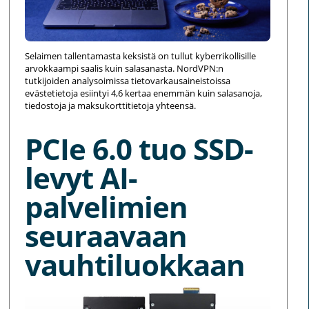
Selaimen tallentamasta keksistä on tullut kyberrikollisille
arvokkaampi saalis kuin salasanasta. NordVPN:n
tutkijoiden analysoimissa tietovarkausaineistoissa
evästetietoja esiintyi 4,6 kertaa enemmän kuin salasanoja,
tiedostoja ja maksukorttitietoja yhteensä.
PCIe 6.0 tuo SSD-
levyt AI-
palvelimien
seuraavaan
vauhtiluokkaan