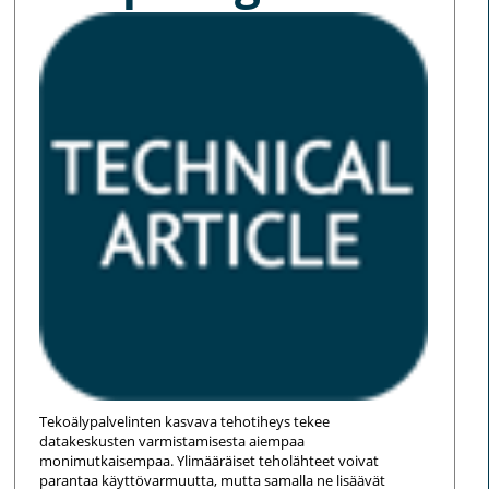
Tekoälypalvelinten kasvava tehotiheys tekee
datakeskusten varmistamisesta aiempaa
monimutkaisempaa. Ylimääräiset teholähteet voivat
parantaa käyttövarmuutta, mutta samalla ne lisäävät