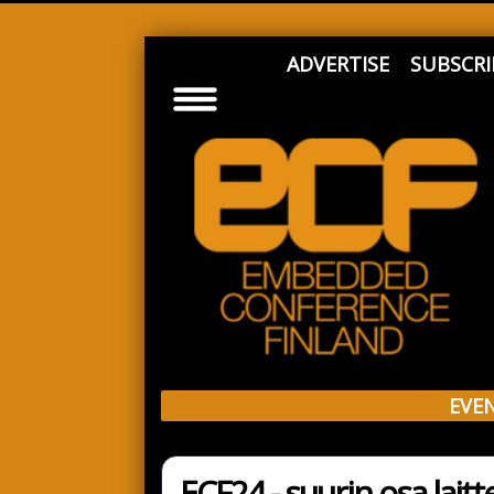
ADVERTISE
SUBSCRI
EVE
ECF24 - suurin osa laitte