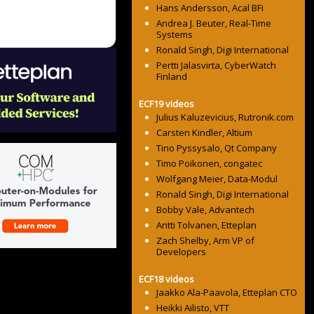
Hans Andersson, Acal BFi
Andrea J. Beuter, Real-Time
Systems
Ronald Singh, Digi International
Pertti Jalasvirta, CyberWatch
Finland
ECF19 videos
Julius Kaluzevicius, Rutronik.com
Carsten Kindler, Altium
Tino Pyssysalo, Qt Company
Timo Poikonen, congatec
Wolfgang Meier, Data-Modul
Ronald Singh, Digi International
Bobby Vale, Advantech
Antti Tolvanen, Etteplan
Zach Shelby, Arm VP of
Developers
ECF18 videos
Jaakko Ala-Paavola, Etteplan CTO
Heikki Ailisto, VTT