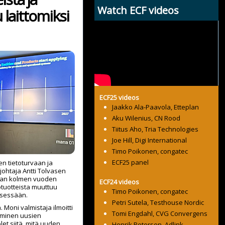
Watch ECF videos
 laittomiksi
ECF25 videos
Jaakko Ala-Paavola, Etteplan
Aku Wilenius, CN Rood
Tiitus Aho, Tria Technologies
Joe Hill, Digi International
Timo Poikonen, congatec
ECF25 panel
en tietoturvaan ja
ijohtaja Antti Tolvasen
avan kolmen vuoden
ECF24 videos
totuotteista muuttuu
Timo Poikonen, congatec
ksessään.
Petri Sutela, Testhouse Nordic
. Moni valmistaja ilmoitti
Tomi Engdahl, CVG Convergens
eminen uusien
let siitä, mitä uuden
Henrik Petersen, Adlink