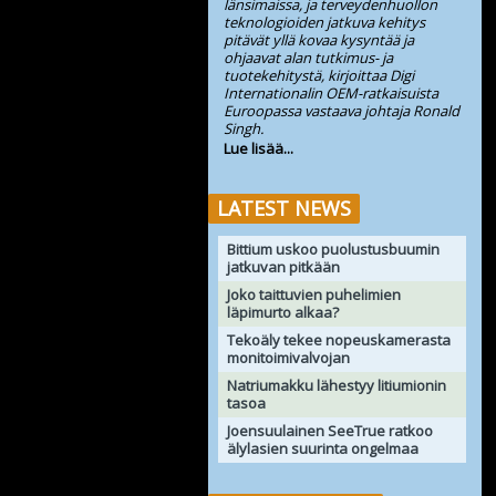
länsimaissa, ja terveydenhuollon
teknologioiden jatkuva kehitys
pitävät yllä kovaa kysyntää ja
ohjaavat alan tutkimus- ja
tuotekehitystä, kirjoittaa Digi
Internationalin OEM-ratkaisuista
Euroopassa vastaava johtaja Ronald
Singh.
Lue lisää...
LATEST NEWS
Bittium uskoo puolustusbuumin
jatkuvan pitkään
Joko taittuvien puhelimien
läpimurto alkaa?
Tekoäly tekee nopeuskamerasta
monitoimivalvojan
Natriumakku lähestyy litiumionin
tasoa
Joensuulainen SeeTrue ratkoo
älylasien suurinta ongelmaa