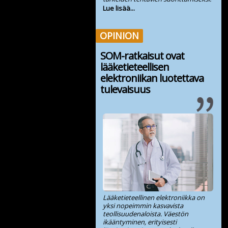
Lue lisää...
OPINION
SOM-ratkaisut ovat
lääketieteellisen
elektroniikan luotettava
tulevaisuus
Lääketieteellinen elektroniikka on
yksi nopeimmin kasvavista
teollisuudenaloista. Väestön
ikääntyminen, erityisesti