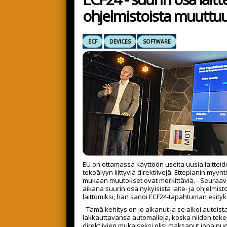
ohjelmistoista muuttuu
ECF
DEVICES
SOFTWARE
EU on ottamassa käyttöön useita uusia laitteid
tekoälyyn liittyviä direktiivejä. Etteplanin myynt
mukaan muutokset ovat merkittäviä. - Seura
aikana suurin osa nykyisistä laite- ja ohjelmis
laittomiksi, hän sanoi ECF24-tapahtuman esity
- Tämä kehitys on jo alkanut ja se alkoi autoista
lakkauttavansa automalleja, koska niiden tek
direktiivien mukaiseksi olisi maksanut jopa puo