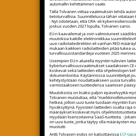
automallin kehittäminen vaatii.
Tällä Tolvanen viittaa vaatimuksiin tehdä autoi
tietoturvallisia. Suunnittelussa tähän viitataan 
- Nyt odotetaan, että CRA- eli kyberresilienssid
joskus vuoden 2027 lopulla, Tolvanen sanoi.
EU:n kaavailemat ja osin valmistuneet säädöks
muutoksia kaikille elektroniikkaa suunnittelevill
uusi radiolaitedirektiivi eli vanhan RED-määräy
mukaan kaikkien radiolaitteiden pitää tukea u
turvallisuusstandardeja vuoteen 2025 mennes
Useimpien EU:n alueella myyntiin tulevien laitt
kyberturvallisuusvaatimukset saadakseen CE
koskevat sekä laitteiden että ohjelmistojen keh
dokumentointia. Käytännössä suunnittelijat j
kehitystyötään noudattaakseen uusia turvalli
varmistaakseen tuotteidensa saamisen pääsy
Muutoksista on lisäksi paljon epäselvyyttä myö
Tolvanen muistuttaa, että ”markkinoilletuominen
hetkeä, jolloin uusi tuote tuodaan myyntiin Eu
hyväksyttynä. Fyysisten laitteiden osalta raja 
määräykset koskevat myös ohjelmistotuotteita
myydään lisensoitavina SaaS-tuotteita. - Joka
on uusi tuote, jonka täytyy olla määräysten m
muistutti.
Antti Tolvasen esitys on katsottavissa
ECF-tap