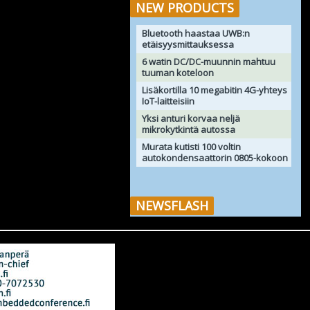
NEW PRODUCTS
Bluetooth haastaa UWB:n
etäisyysmittauksessa
6 watin DC/DC-muunnin mahtuu
tuuman koteloon
Lisäkortilla 10 megabitin 4G-yhteys
IoT-laitteisiin
Yksi anturi korvaa neljä
mikrokytkintä autossa
Murata kutisti 100 voltin
autokondensaattorin 0805-kokoon
NEWSFLASH