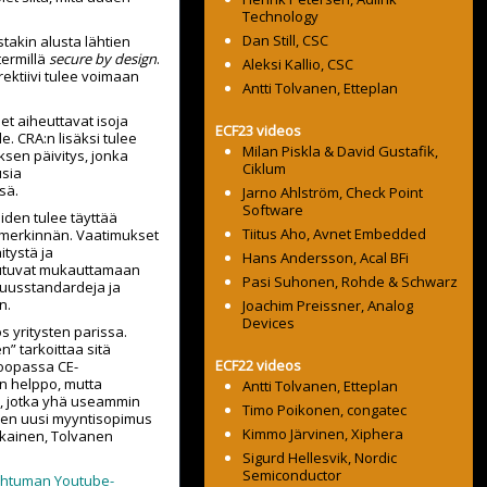
Technology
Dan Still, CSC
stakin alusta lähtien
termillä
secure by design
.
Aleksi Kallio, CSC
irektiivi tulee voimaan
Antti Tolvanen, Etteplan
et aiheuttavat isoja
ECF23 videos
e. CRA:n lisäksi tulee
Milan Piskla & David Gustafik,
ksen päivitys, jonka
Ciklum
usia
sä.
Jarno Ahlström, Check Point
Software
eiden tulee täyttää
Tiitus Aho, Avnet Embedded
-merkinnän. Vaatimukset
itystä ja
Hans Andersson, Acal BFi
outuvat mukauttamaan
Pasi Suhonen, Rohde & Schwarz
suusstandardeja ja
n.
Joachim Preissner, Analog
Devices
s yritysten parissa.
” tarkoittaa sitä
ECF22 videos
roopassa CE-
on helppo, mutta
Antti Tolvanen, Etteplan
, jotka yhä useammin
Timo Poikonen, congatec
inen uusi myyntisopimus
Kimmo Järvinen, Xiphera
ukainen, Tolvanen
Sigurd Hellesvik, Nordic
Semiconductor
ahtuman Youtube-