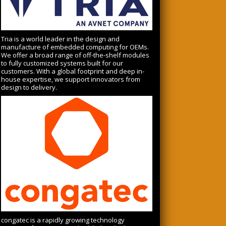
Tria is a world leader in the design and
manufacture of embedded computing for OEMs.
We offer a broad range of off-the-shelf modules
to fully customized systems built for our
customers. With a global footprint and deep in-
house expertise, we support innovators from
design to delivery.
congatec is a rapidly growing technology