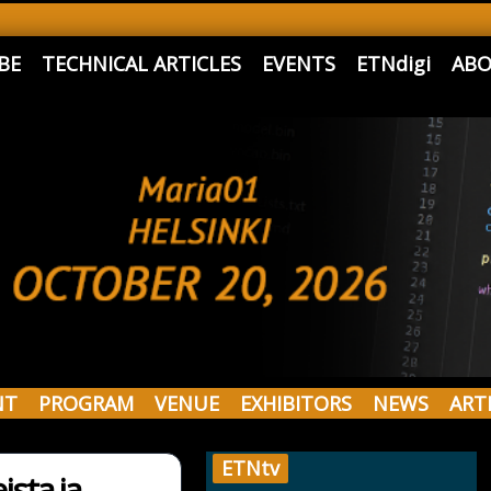
BE
TECHNICAL ARTICLES
EVENTS
ETNdigi
ABO
NT
PROGRAM
VENUE
EXHIBITORS
NEWS
ART
ETNtv
ista ja