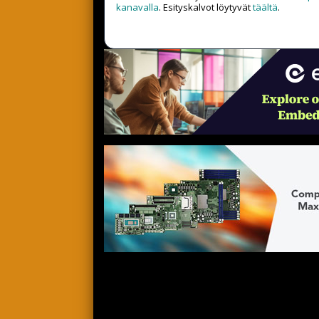
kanavalla
. Esityskalvot löytyvät
täältä
.