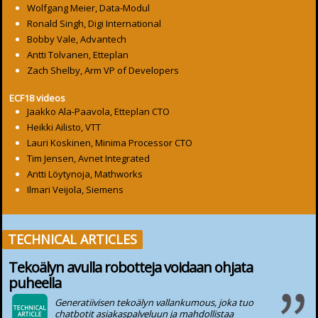
Wolfgang Meier, Data-Modul
Ronald Singh, Digi International
Bobby Vale, Advantech
Antti Tolvanen, Etteplan
Zach Shelby, Arm VP of Developers
ECF18 videos
Jaakko Ala-Paavola, Etteplan CTO
Heikki Ailisto, VTT
Lauri Koskinen, Minima Processor CTO
Tim Jensen, Avnet Integrated
Antti Löytynoja, Mathworks
Ilmari Veijola, Siemens
TECHNICAL ARTICLES
Tekoälyn avulla robotteja voidaan ohjata
puheella
Generatiivisen tekoälyn vallankumous, joka tuo
chatbotit asiakaspalveluun ja mahdollistaa