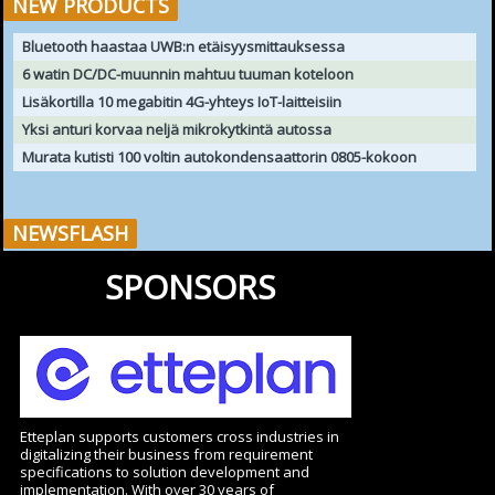
NEW PRODUCTS
Bluetooth haastaa UWB:n etäisyysmittauksessa
6 watin DC/DC-muunnin mahtuu tuuman koteloon
Lisäkortilla 10 megabitin 4G-yhteys IoT-laitteisiin
Yksi anturi korvaa neljä mikrokytkintä autossa
Murata kutisti 100 voltin autokondensaattorin 0805-kokoon
NEWSFLASH
SPONSORS
Etteplan supports customers cross industries in
digitalizing their business from requirement
specifications to solution development and
implementation. With over 30 years of