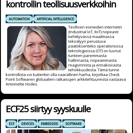
kontrollin teollisuusverkkoihin
AUTOMATION
ARTIFICIAL INTELLIGENCE
Teollisen esineiden internetin
(Industrial IoT, IIoT) nopeasti
kehittyvässä maailmassa
tekoälyyn perustuva
päätöksenteko operatiivisissa
teknologioissa (OT) on luonut
tunteen paremmasta
hallinnasta, nopeammasta
reagoinnista ja ennakoivasta
tehokkuudesta. Tämä tunne
kontrollista voi kuitenkin olla vaarallinen harha, kirjoittaa Check
Point Softwaren globaalien ratkaisujen arkkitehtuureista vastaava
Antoinette Hodes.
ECF25 siirtyy syyskuulle
ECF
DEVICES
EMBEDDED
SOFTWARE