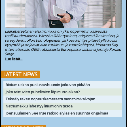
Lääketieteellinen elektroniikka on yksi nopeimmin kasvavista
teollisuudenaloista. Väestön ikääntyminen, erityisesti länsimaissa, ja
terveydenhuollon teknologioiden jatkuva kehitys pitävät yllä kovaa
kysyntää ja ohjaavat alan tutkimus- ja tuotekehitystä, kirjoittaa Digi
Internationalin OEM-ratkaisuista Euroopassa vastaava johtaja Ronald
Singh.
Lue lisää...
LATEST NEWS
Bittium uskoo puolustusbuumin jatkuvan pitkään
Joko taittuvien puhelimien läpimurto alkaa?
Tekoäly tekee nopeuskamerasta monitoimivalvojan
Natriumakku lähestyy litiumionin tasoa
Joensuulainen SeeTrue ratkoo älylasien suurinta ongelmaa