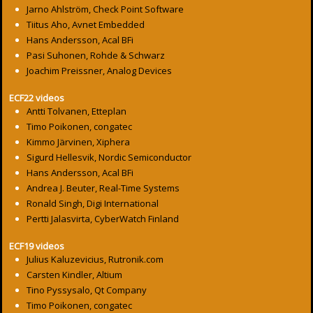
Jarno Ahlström, Check Point Software
Tiitus Aho, Avnet Embedded
Hans Andersson, Acal BFi
Pasi Suhonen, Rohde & Schwarz
Joachim Preissner, Analog Devices
ECF22 videos
Antti Tolvanen, Etteplan
Timo Poikonen, congatec
Kimmo Järvinen, Xiphera
Sigurd Hellesvik, Nordic Semiconductor
Hans Andersson, Acal BFi
Andrea J. Beuter, Real-Time Systems
Ronald Singh, Digi International
Pertti Jalasvirta, CyberWatch Finland
ECF19 videos
Julius Kaluzevicius, Rutronik.com
Carsten Kindler, Altium
Tino Pyssysalo, Qt Company
Timo Poikonen, congatec