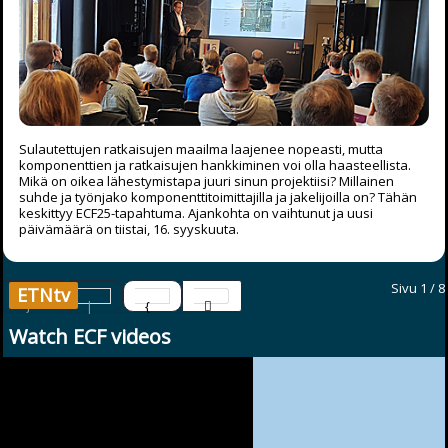
Sulautettujen ratkaisujen maailma laajenee nopeasti, mutta
komponenttien ja ratkaisujen hankkiminen voi olla haasteellista.
Mikä on oikea lähestymistapa juuri sinun projektiisi? Millainen
suhde ja työnjako komponenttitoimittajilla ja jakelijoilla on? Tähän
keskittyy ECF25-tapahtuma. Ajankohta on vaihtunut ja uusi
päivämäärä on tiistai, 16. syyskuuta.
Sivu 1 / 8
ETNtv
Watch ECF videos