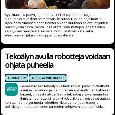
Syyskuun 16. päivä järjestettävä ECF25-tapahtuma tarjoaa
sulautetun tekniikan ammattilaisille huippuluokan ohjelman ja
ajankohtaisimmat aiheet. Päivän aikana kuullaan asiantuntijoiden
näkemyksiä turvallisesta Edge AI:sta, sulautettujen järjestelmien
kehityksen haasteista, uusista moduuliratkaisuista sekä
elektroniikan jakelun kumppanuusmalleista.
Tekoälyn avulla robotteja voidaan
ohjata puheella
AUTOMATION
ARTIFICIAL INTELLIGENCE
Generatiivisen tekoälyn vallankumous, joka tuo chatbotit
asiakaspalveluun ja mahdollistaa älykaiuttimien kaltaiset
laitteet, on vasta alkua. Sama teknologia, joka ymmärtää
ihmisten puhetta, siirtyy nyt robotiikkaan, missä se auttaa
kehittämään algoritmeja robottien liikkeiden ohjaamiseen ja
politiikkojen toteuttamiseen tärkeiden tehtävien suorittamiseksi.