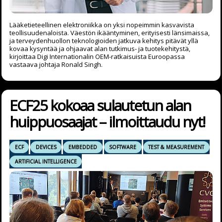
Lääketieteellinen elektroniikka on yksi nopeimmin kasvavista
teollisuudenaloista. Väestön ikääntyminen, erityisesti länsimaissa,
ja terveydenhuollon teknologioiden jatkuva kehitys pitävät yllä
kovaa kysyntää ja ohjaavat alan tutkimus- ja tuotekehitystä,
kirjoittaa Digi Internationalin OEM-ratkaisuista Euroopassa
vastaava johtaja Ronald Singh.
ECF25 kokoaa sulautetun alan
huippuosaajat – ilmoittaudu nyt!
ECF
DEVICES
EMBEDDED
SOFTWARE
TEST & MEASUREMENT
ARTIFICIAL INTELLIGENCE