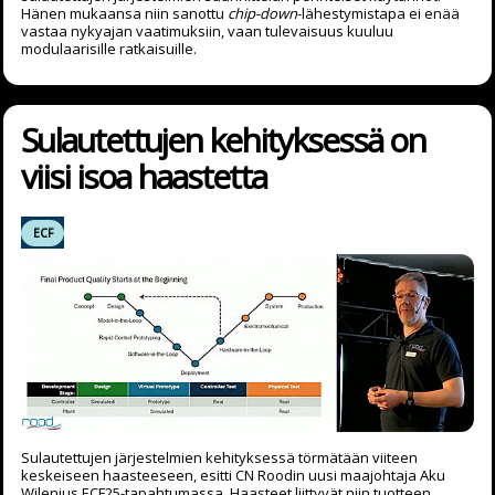
Hänen mukaansa niin sanottu
chip-down
-lähestymistapa ei enää
vastaa nykyajan vaatimuksiin, vaan tulevaisuus kuuluu
modulaarisille ratkaisuille.
Sulautettujen kehityksessä on
viisi isoa haastetta
ECF
Sulautettujen järjestelmien kehityksessä törmätään viiteen
keskeiseen haasteeseen, esitti CN Roodin uusi maajohtaja Aku
Wilenius ECF25-tapahtumassa. Haasteet liittyvät niin tuotteen