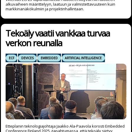
alkuvaiheen määrittelyyn, laatuun ja valmistettavuuteen kuin
markkinanäkökulmiin ja projektinhallintaan.
Tekoäly vaatii vankkaa turvaa
verkon reunalla
ECF
DEVICES
EMBEDDED
ARTIFICIAL INTELLIGENCE
Etteplanin teknologiajohtaja Jaakko Ala-Paavola korosti Embedded
Conference Finland 2025 -tapahtumassa, että tekoäly siirtyy