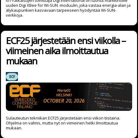
IoT-ratkaisujen toimittaja Digi International on tuonut markkinoille
uuden Digi XBee for Wi-SUN -moduulin, joka vastaa energia-alan ja
älykaupunkien kasvavaan tarpeeseen hyödyntää Wi-SUN-
verkkoja.
ECF25 järjestetään ensi viikolla –
viimeinen aika ilmoittautua
mukaan
ECF
Sulauteutun tekniikan ECF25 järjestetään ensi viikon tiistaina.
Ohjelma on valmis, mutta nyt on viimeinen hetki ilmoittautua
mukaan.