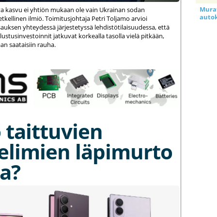
Murat
va kasvu ei yhtiön mukaan ole vain Ukrainan sodan
auto
kellinen ilmiö. Toimitusjohtaja Petri Toljamo arvioi
auksen yhteydessä järjestetyssä lehdistötilaisuudessa, että
stusinvestoinnit jatkuvat korkealla tasolla vielä pitkään,
an saataisiin rauha.
 taittuvien
elimien läpimurto
a?