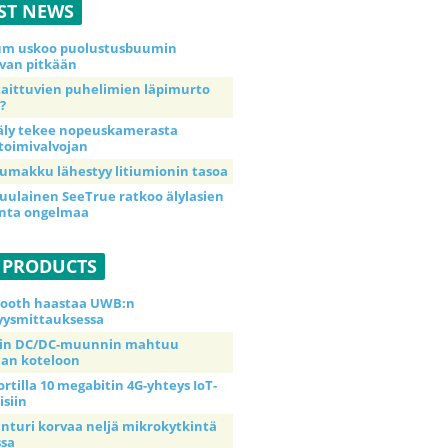
ST NEWS
ium uskoo puolustusbuumin
van pitkään
taittuvien puhelimien läpimurto
?
äly tekee nopeuskamerasta
toimivalvojan
umakku lähestyy litiumionin tasoa
uulainen SeeTrue ratkoo älylasien
inta ongelmaa
 PRODUCTS
tooth haastaa UWB:n
yysmittauksessa
tin DC/DC-muunnin mahtuu
an koteloon
ortilla 10 megabitin 4G-yhteys IoT-
isiin
anturi korvaa neljä mikrokytkintä
ssa