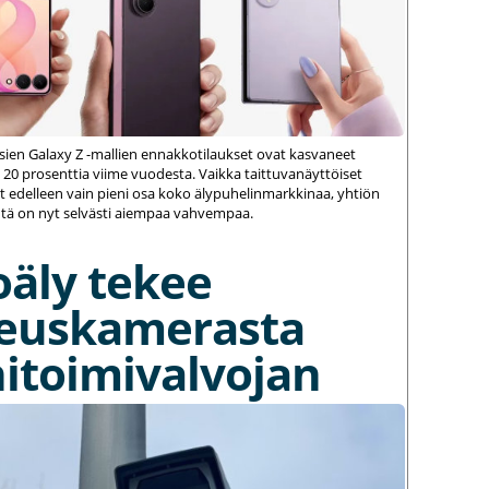
ien Galaxy Z -mallien ennakkotilaukset ovat kasvaneet
 20 prosenttia viime vuodesta. Vaikka taittuvanäyttöiset
 edelleen vain pieni osa koko älypuhelinmarkkinaa, yhtiön
ä on nyt selvästi aiempaa vahvempaa.
oäly tekee
euskamerasta
itoimivalvojan