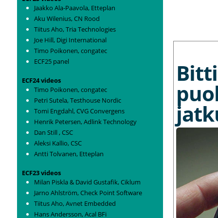
Jaakko Ala-Paavola, Etteplan
Aku Wilenius, CN Rood
Tiitus Aho, Tria Technologies
Joe Hill, Digi International
MORE NEWS
Timo Poikonen, congatec
ECF25 panel
Bit
ECF24 videos
puo
Timo Poikonen, congatec
Petri Sutela, Testhouse Nordic
jat
Tomi Engdahl, CVG Convergens
Henrik Petersen, Adlink Technology
Dan Still , CSC
Aleksi Kallio, CSC
Antti Tolvanen, Etteplan
ECF23 videos
Milan Piskla & David Gustafik, Ciklum
Jarno Ahlström, Check Point Software
Tiitus Aho, Avnet Embedded
Hans Andersson, Acal BFi