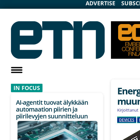
ADVERTISE
SUBSC
IN F
OCUS
Energ
muun
AI-agentit tuovat älykkään
automaation piirien ja
Kirjoittanut
piirilevyjen suunnitteluun
DEVICES