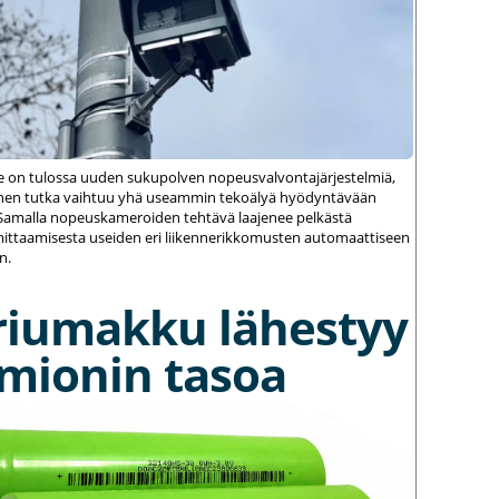
le on tulossa uuden sukupolven nopeusvalvontajärjestelmiä,
einen tutka vaihtuu yhä useammin tekoälyä hyödyntävään
amalla nopeuskameroiden tehtävä laajenee pelkästä
ittaamisesta useiden eri liikennerikkomusten automaattiseen
n.
riumakku lähestyy
umionin tasoa