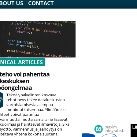
BOUT US
CONTACT
NICAL ARTICLES
teho voi pahentaa
keskuksen
pöongelmaa
Tekoälypalvelinten kasvava
tehotiheys tekee datakeskusten
varmistamisesta aiempaa
monimutkaisempaa. Ylimääräiset
hteet voivat parantaa
varmuutta, mutta samalla ne lisäävät
uormaa ja häiritsevät ilmavirtoja. Siksi
yöttö, varmennus ja jäähdytys on
teltava yhtenä kokonaisuutena.