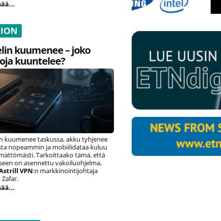
sää...
NION
lin kuumenee – joko
oja kuuntelee?
n kuumenee taskussa, akku tyhjenee
ista nopeammin ja mobiilidataa kuluu
ämättömästi. Tarkoittaako tämä, että
eseen on asennettu vakoiluohjelma,
Astrill VPN
:n markkinointijohtaja
Zafar.
sää...