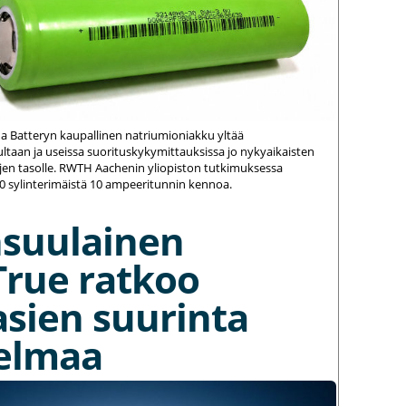
na Batteryn kaupallinen natriumioniakku yltää
ltaan ja useissa suorituskykymittauksissa jo nykyaikaisten
jen tasolle. RWTH Aachenin yliopiston tutkimuksessa
20 sylinterimäistä 10 ampeeritunnin kennoa.
nsuulainen
True ratkoo
asien suurinta
elmaa