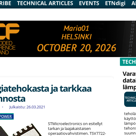
RIBE
TECHNICAL ARTICLES
EVENTS
ETNdigi
A
TECH
Vara
data
iatehokasta ja tarkkaa
läm
nosta
Julkaistu: 26.03.2021
teholä
POWER
käyttö
lämpök
STMicroelectronics on esitellyt
tehons
tarkan ja laajakaistaisen
suunni
operaatiovahvistimen. TSV7722-