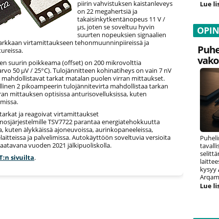
piirin vahvistuksen kaistanleveys
Lue li
on 22 megahertsiä ja
takaisinkytkentänopeus 11 V /
μs, joten se soveltuu hyvin
OPI
suurten nopeuksien signaalien
tarkkaan virtamittaukseen tehonmuunninpiireissä ja
Puhe
tureissa.
vako
en suurin poikkeama (offset) on 200 mikrovolttia
 arvo 50 µV / 25°C). Tulojännitteen kohinatiheys on vain 7 nV
 mahdollistavat tarkat matalan puolen virran mittaukset.
illinen 2 pikoampeerin tulojännitevirta mahdollistaa tarkan
ran mittauksen optisissa anturisovelluksissa, kuten
imissa.
tarkat ja reagoivat virtamittaukset
sjärjestelmille TSV7722 parantaa energiatehokkuutta
a, kuten älykkäissä ajoneuvoissa, aurinkopaneeleissa,
elaitteissa ja palvelimissa. Autokäyttöön soveltuvia versioita
Puheli
 saatavana vuoden 2021 jälkipuoliskolla.
tavall
selitt
T:n sivuilta
.
laitte
kysyy
Arqam 
Lue li