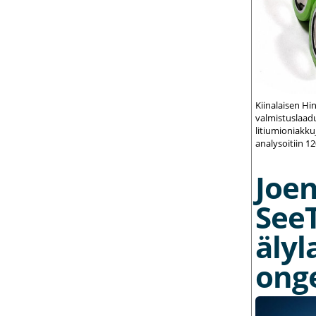
Kiinalaisen Hi
valmistuslaadu
litiumioniakku
analysoitiin 1
Joe
See
älyl
ong