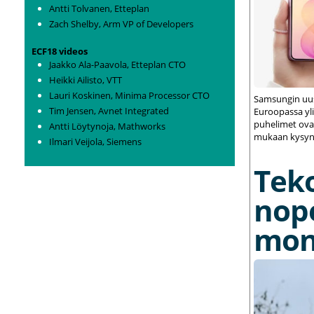
Antti Tolvanen, Etteplan
Zach Shelby, Arm VP of Developers
ECF18 videos
Jaakko Ala-Paavola, Etteplan CTO
Heikki Ailisto, VTT
Lauri Koskinen, Minima Processor CTO
Samsungin uus
Tim Jensen, Avnet Integrated
Euroopassa yli
puhelimet ovat
Antti Löytynoja, Mathworks
mukaan kysynt
Ilmari Veijola, Siemens
Tek
nop
mon