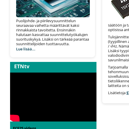
Puolijohde- ja piirilevysuunnittelun
säätöön ja 
seuraavaa vaihetta määrittävät kaksi
optisissa an
rinnakkaista tavoitetta. Ensinnäkin
halutaan kasvattaa suunnittelutyökalujen
Tulojännitte
suorituskykyä. Lisäksi on tärkeää parantaa
(tyypillinen
suunnittelijoiden tuottavuutta.
/ √Hz. Nämä
Lue lisää...
Lisäksi tyyp
valodiodivir
savunilmais
ETNtv
Tarjoamalla 
tehonmuunno
sovelluksiss
tietoliikenn
laitteita on
Lisätietoja
S
ECF25 videos