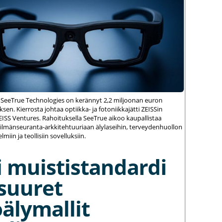
 SeeTrue Technologies on kerännyt 2,2 miljoonan euron
sen. Kierrosta johtaa optiikka- ja fotoniikkajätti ZEISSin
ZEISS Ventures. Rahoituksella SeeTrue aikoo kaupallistaa
silmänseuranta-arkkitehtuuriaan älylaseihin, terveydenhuollon
elmiin ja teollisiin sovelluksiin.
 muististandardi
suuret
älymallit