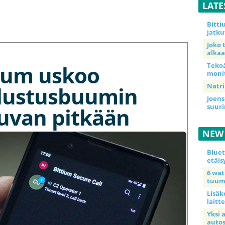
LATE
Bitt
jatku
Joko 
alkaa
tium uskoo
Teko
moni
Natri
lustusbuumin
Joens
suur
kuvan pitkään
NEW
Blue
etäis
6 wa
tuum
Lisäk
laitte
Yksi 
auto