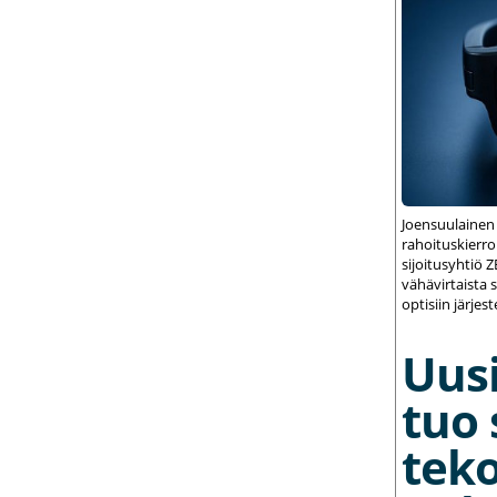
Joensuulainen
rahoituskierrok
sijoitusyhtiö 
vähävirtaista 
optisiin järjest
Uusi
tuo 
teko