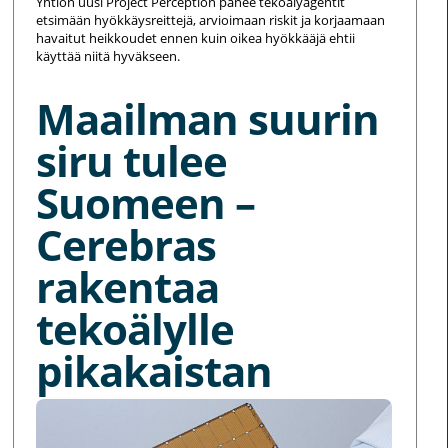
Yhtiön uusi Project Perception panee tekoälyagentit
etsimään hyökkäysreittejä, arvioimaan riskit ja korjaamaan
havaitut heikkoudet ennen kuin oikea hyökkääjä ehtii
käyttää niitä hyväkseen.
Maailman suurin
siru tulee
Suomeen –
Cerebras
rakentaa
tekoälylle
pikakaistan