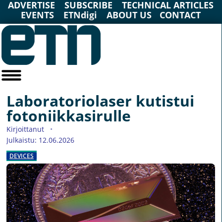
ADVERTISE
SUBSCRIBE
TECHNICAL ARTICLES
EVENTS
ETNdigi
ABOUT US
CONTACT
Laboratoriolaser kutistui
fotoniikkasirulle
Kirjoittanut
Julkaistu: 12.06.2026
DEVICES