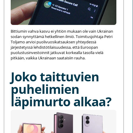
Bittiumin vahva kasvu ei yhtiön mukaan ole vain Ukrainan
sodan synnyttämä hetkellinen ilmiö. Toimitusjohtaja Petri
Toljamo arvioi puolivuosikatsauksen yhteydessä
järjestetyssä lehdistötilaisuudessa, että Euroopan
puolustusinvestoinnit jatkuvat korkealla tasolla vielä
pitkään, vaikka Ukrainaan saataisiin rauha.
Joko taittuvien
puhelimien
läpimurto alkaa?