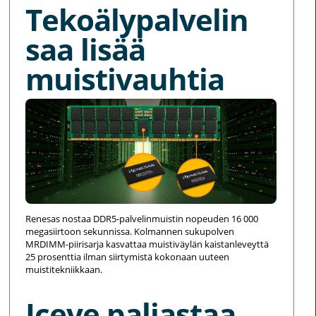
Tekoälypalvelin
saa lisää
muistivauhtia
Renesas nostaa DDR5-palvelinmuistin nopeuden 16 000
megasiirtoon sekunnissa. Kolmannen sukupolven
MRDIMM-piirisarja kasvattaa muistiväylän kaistanleveyttä
25 prosenttia ilman siirtymistä kokonaan uuteen
muistitekniikkaan.
Iceye paljastaa