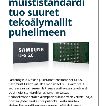
muististandardi
tuo suuret
tekoälymallit
puhelimeen
Samsungin ja Kioxian julkistamat ensimmäiset UFS 5.0 -
flashmuistit kertovat, että mobiiliteollisuus valmistautuu
seuraavaan vaiheeseen laitteessa ajettavassa tekoälyssä.
Uusi muististandardi lähes kaksinkertaistaa
tiedonsiirtonopeuden aiempaan sukupolveen verrattuna ja
poistaa yhden keskeisistä pullonkauloista suurten
kielimallien suorittamisessa suoraan päätelaitteessa.