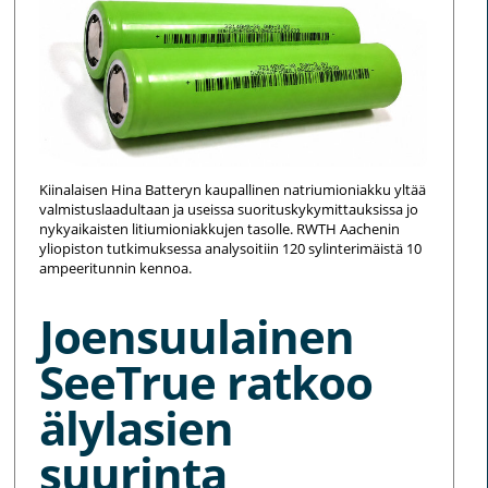
Kiinalaisen Hina Batteryn kaupallinen natriumioniakku yltää
valmistuslaadultaan ja useissa suorituskykymittauksissa jo
nykyaikaisten litiumioniakkujen tasolle. RWTH Aachenin
yliopiston tutkimuksessa analysoitiin 120 sylinterimäistä 10
ampeeritunnin kennoa.
Joensuulainen
SeeTrue ratkoo
älylasien
suurinta