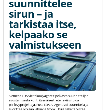
suunnittelee
sirun – ja
tarkistaa itse,
kelpaako se
valmistukseen
Siemens EDA vie tekoälyagentit pelkästä suunnittelijan
avustamisesta kohti itsenäisesti eteneviä siru- ja
piirilevyprojekteja. Fuse EDA AI Agent voi suunnitella ja
suorittaa pitkään jatkuvia työnkulkuja sekä tarkistaa