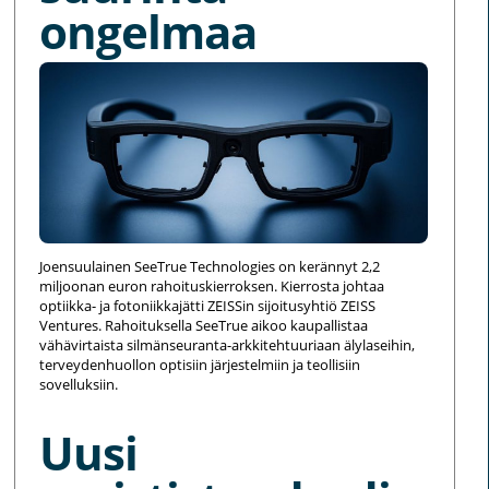
ongelmaa
Joensuulainen SeeTrue Technologies on kerännyt 2,2
miljoonan euron rahoituskierroksen. Kierrosta johtaa
optiikka- ja fotoniikkajätti ZEISSin sijoitusyhtiö ZEISS
Ventures. Rahoituksella SeeTrue aikoo kaupallistaa
vähävirtaista silmänseuranta-arkkitehtuuriaan älylaseihin,
terveydenhuollon optisiin järjestelmiin ja teollisiin
sovelluksiin.
Uusi