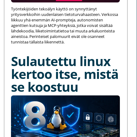
Työntekijöiden tekoälyn käyttö on synnyttänyt
yritysverkkoihin uudenlaisen tietoturvahaasteen. Verkossa
liikkuu yhä enemmän AI-prompteja, autonomisten
agenttien kutsuja ja MCP-yhteyksiä, jotka voivat sisältää
lähdekoodia, liiketoimintatietoa tai muuta arkaluonteista
aineistoa. Perinteiset palomuurit eivät ole osanneet
tunnistaa tällaista liikennettä.
Sulautettu linux
kertoo itse, mistä
se koostuu