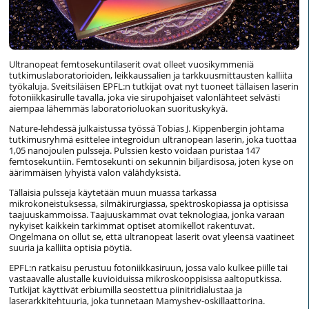
Ultranopeat femtosekuntilaserit ovat olleet vuosikymmeniä
tutkimuslaboratorioiden, leikkaussalien ja tarkkuusmittausten kalliita
työkaluja. Sveitsiläisen EPFL:n tutkijat ovat nyt tuoneet tällaisen laserin
fotoniikkasirulle tavalla, joka vie sirupohjaiset valonlähteet selvästi
aiempaa lähemmäs laboratorioluokan suorituskykyä.
Nature-lehdessä julkaistussa työssä Tobias J. Kippenbergin johtama
tutkimusryhmä esittelee integroidun ultranopean laserin, joka tuottaa
1,05 nanojoulen pulsseja. Pulssien kesto voidaan puristaa 147
femtosekuntiin. Femtosekunti on sekunnin biljardisosa, joten kyse on
äärimmäisen lyhyistä valon välähdyksistä.
Tällaisia pulsseja käytetään muun muassa tarkassa
mikrokoneistuksessa, silmäkirurgiassa, spektroskopiassa ja optisissa
taajuuskammoissa. Taajuuskammat ovat teknologiaa, jonka varaan
nykyiset kaikkein tarkimmat optiset atomikellot rakentuvat.
Ongelmana on ollut se, että ultranopeat laserit ovat yleensä vaatineet
suuria ja kalliita optisia pöytiä.
EPFL:n ratkaisu perustuu fotoniikkasiruun, jossa valo kulkee piille tai
vastaavalle alustalle kuvioiduissa mikroskooppisissa aaltoputkissa.
Tutkijat käyttivät erbiumilla seostettua piinitridialustaa ja
laserarkkitehtuuria, joka tunnetaan Mamyshev-oskillaattorina.