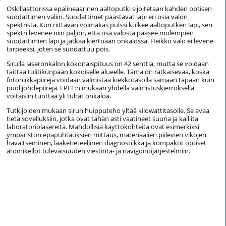
Oskillaattorissa epälineaarinen aaltoputki sijoitetaan kahden optisen
suodattimen väliin. Suodattimet päästävät läpi eri osia valon
spektristä. Kun riittävän voimakas pulssi kulkee aaltoputken läpi, sen
spektri levenee niin paljon, että osa valosta pääsee molempien
suodattimien läpi ja jatkaa kiertoaan onkalossa. Heikko valo ei levene
tarpeeksi, joten se suodattuu pois.
Sirulla laseronkalon kokonaispituus on 42 senttiä, mutta se voidaan
taittaa tulitikunpään kokoiselle alueelle. Tämä on ratkaisevaa, koska
fotoniikkapiirejä voidaan valmistaa kiekkotasolla samaan tapaan kuin
puolijohdepiirejä. EPFL:n mukaan yhdellä valmistuskierroksella
voitaisiin tuottaa yli tuhat onkaloa.
Tutkijoiden mukaan sirun huipputeho yltää kilowattitasolle. Se avaa
tietä sovelluksiin, jotka ovat tähän asti vaatineet suuria ja kalliita
laboratoriolasereita. Mahdollisia käyttökohteita ovat esimerkiksi
ympäristön epäpuhtauksien mittaus, materiaalien piilevien vikojen
havaitseminen, lääketieteellinen diagnostiikka ja kompaktit optiset
atomikellot tulevaisuuden viestintä- ja navigointijärjestelmiin.