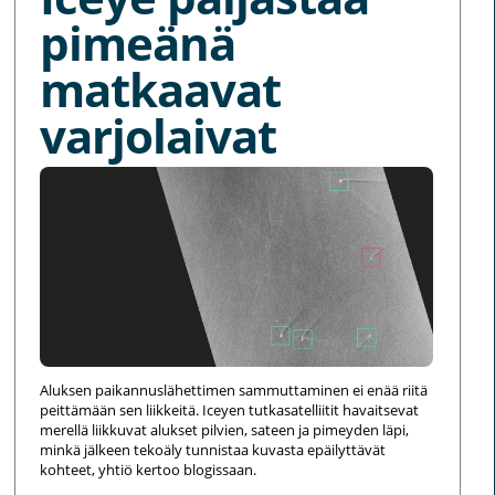
pimeänä
matkaavat
varjolaivat
Aluksen paikannuslähettimen sammuttaminen ei enää riitä
peittämään sen liikkeitä. Iceyen tutkasatelliitit havaitsevat
merellä liikkuvat alukset pilvien, sateen ja pimeyden läpi,
minkä jälkeen tekoäly tunnistaa kuvasta epäilyttävät
kohteet, yhtiö kertoo blogissaan.