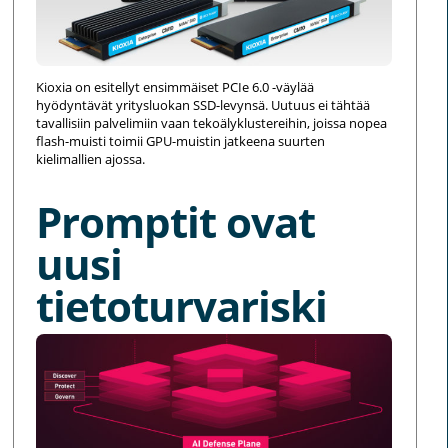
Kioxia on esitellyt ensimmäiset PCIe 6.0 -väylää
hyödyntävät yritysluokan SSD-levynsä. Uutuus ei tähtää
tavallisiin palvelimiin vaan tekoälyklustereihin, joissa nopea
flash-muisti toimii GPU-muistin jatkeena suurten
kielimallien ajossa.
Promptit ovat
uusi
tietoturvariski