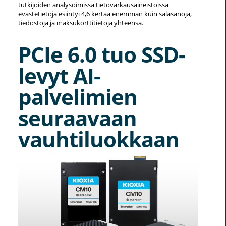
tutkijoiden analysoimissa tietovarkausaineistoissa
evästetietoja esiintyi 4,6 kertaa enemmän kuin salasanoja,
tiedostoja ja maksukorttitietoja yhteensä.
PCIe 6.0 tuo SSD-
levyt AI-
palvelimien
seuraavaan
vauhtiluokkaan