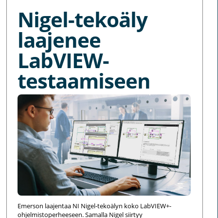
Nigel-tekoäly
laajenee
LabVIEW-
testaamiseen
Emerson laajentaa NI Nigel-tekoälyn koko LabVIEW+-
ohjelmistoperheeseen. Samalla Nigel siirtyy