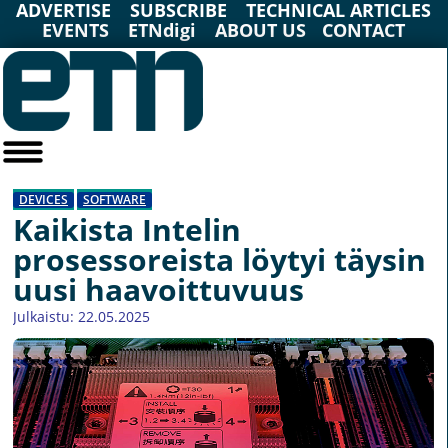
ADVERTISE
SUBSCRIBE
TECHNICAL ARTICLES
EVENTS
ETNdigi
ABOUT US
CONTACT
DEVICES
SOFTWARE
Kaikista Intelin
prosessoreista löytyi täysin
uusi haavoittuvuus
Julkaistu: 22.05.2025