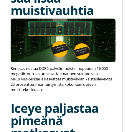
muistivauhtia
Renesas nostaa DDR5-palvelinmuistin nopeuden 16 000
megasiirtoon sekunnissa. Kolmannen sukupolven
MRDIMM-piirisarja kasvattaa muistiväylän kaistanleveyttä
25 prosenttia ilman siirtymistä kokonaan uuteen
muistitekniikkaan.
Iceye paljastaa
pimeänä