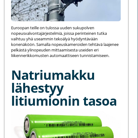
Euroopan teille on tulossa uuden sukupolven
nopeusvalvontajärjestelmiä, joissa perinteinen tutka
vaihtuu yhä useammin tekoälyä hyödyntävään
konenäköön. Samalla nopeuskameroiden tehtävä laajenee
pelkästä ylinopeuden mittaamisesta useiden eri
liikennerikkomusten automaattiseen tunnistamiseen.
Natriumakku
lähestyy
litiumionin tasoa