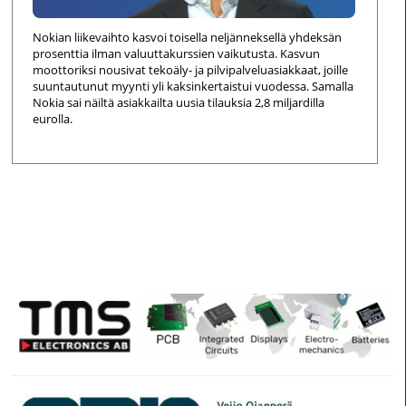
Nokian liikevaihto kasvoi toisella neljänneksellä yhdeksän
prosenttia ilman valuuttakurssien vaikutusta. Kasvun
moottoriksi nousivat tekoäly- ja pilvipalveluasiakkaat, joille
suuntautunut myynti yli kaksinkertaistui vuodessa. Samalla
Nokia sai näiltä asiakkailta uusia tilauksia 2,8 miljardilla
eurolla.