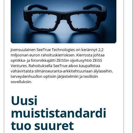
Joensuulainen SeeTrue Technologies on kerännyt 2,2
miljoonan euron rahoituskierroksen. Kierrosta johtaa
optiikka- ja fotoniikkajätti ZEISSin sijoitusyhtiö ZEISS
Ventures. Rahoituksella SeeTrue aikoo kaupallistaa
vähävirtaista silmänseuranta-arkkitehtuuriaan älylaseihin,
terveydenhuollon optisiin järjestelmiin ja teollisiin
sovelluksiin.
Uusi
muististandardi
tuo suuret