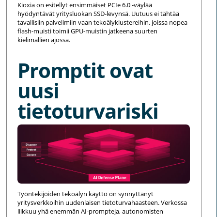
Kioxia on esitellyt ensimmäiset PCIe 6.0 -väylää
hyödyntävät yritysluokan SSD-levynsä. Uutuus ei tähtää
tavallisiin palvelimiin vaan tekoälyklustereihin, joissa nopea
flash-muisti toimii GPU-muistin jatkeena suurten
kielimallien ajossa.
Promptit ovat
uusi
tietoturvariski
Työntekijöiden tekoälyn käyttö on synnyttänyt
yritysverkkoihin uudenlaisen tietoturvahaasteen. Verkossa
liikkuu yhä enemmän AI-prompteja, autonomisten