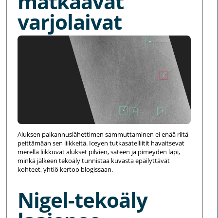
matkaavat
varjolaivat
Aluksen paikannuslähettimen sammuttaminen ei enää riitä
peittämään sen liikkeitä. Iceyen tutkasatelliitit havaitsevat
merellä liikkuvat alukset pilvien, sateen ja pimeyden läpi,
minkä jälkeen tekoäly tunnistaa kuvasta epäilyttävät
kohteet, yhtiö kertoo blogissaan.
Nigel-tekoäly