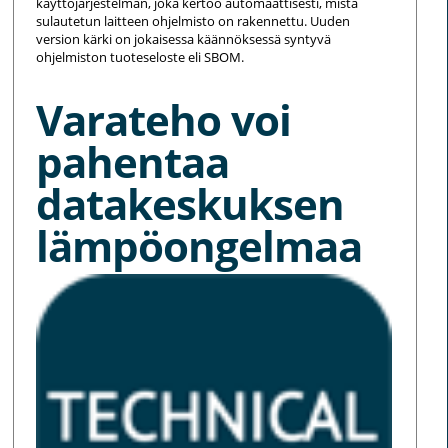
käyttöjärjestelmän, joka kertoo automaattisesti, mistä
sulautetun laitteen ohjelmisto on rakennettu. Uuden
version kärki on jokaisessa käännöksessä syntyvä
ohjelmiston tuoteseloste eli SBOM.
Varateho voi
pahentaa
datakeskuksen
lämpöongelmaa