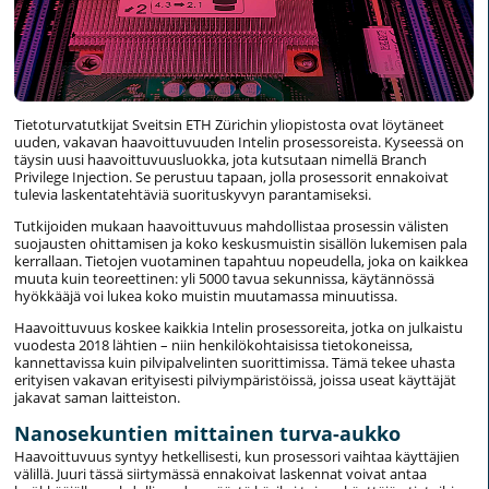
Tietoturvatutkijat Sveitsin ETH Zürichin yliopistosta ovat löytäneet
uuden, vakavan haavoittuvuuden Intelin prosessoreista. Kyseessä on
täysin uusi haavoittuvuusluokka, jota kutsutaan nimellä Branch
Privilege Injection. Se perustuu tapaan, jolla prosessorit ennakoivat
tulevia laskentatehtäviä suorituskyvyn parantamiseksi.
Tutkijoiden mukaan haavoittuvuus mahdollistaa prosessin välisten
suojausten ohittamisen ja koko keskusmuistin sisällön lukemisen pala
kerrallaan. Tietojen vuotaminen tapahtuu nopeudella, joka on kaikkea
muuta kuin teoreettinen: yli 5000 tavua sekunnissa, käytännössä
hyökkääjä voi lukea koko muistin muutamassa minuutissa.
Haavoittuvuus koskee kaikkia Intelin prosessoreita, jotka on julkaistu
vuodesta 2018 lähtien – niin henkilökohtaisissa tietokoneissa,
kannettavissa kuin pilvipalvelinten suorittimissa. Tämä tekee uhasta
erityisen vakavan erityisesti pilviympäristöissä, joissa useat käyttäjät
jakavat saman laitteiston.
Nanosekuntien mittainen turva-aukko
Haavoittuvuus syntyy hetkellisesti, kun prosessori vaihtaa käyttäjien
välillä. Juuri tässä siirtymässä ennakoivat laskennat voivat antaa