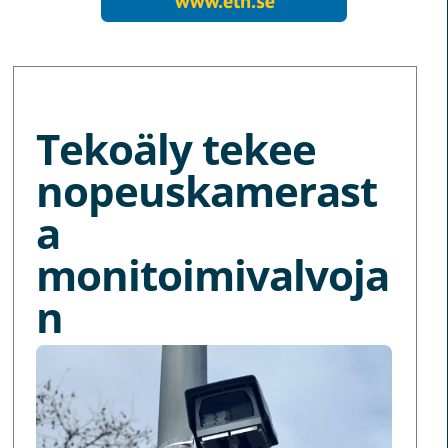
MORE NEWS
Tekoäly tekee
nopeuskamerast
a
monitoimivalvoja
n