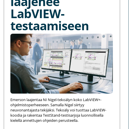
laajenee
LabVIEW-
testaamiseen
Emerson laajentaa NI Nigel-tekoälyn koko LabVIEW+-
ohjelmistoperheeseen. Samalla Nigel siirtyy
neuvonantajasta tekijäksi. Tekoäly voi tuottaa LabVIEW-
koodia ja rakentaa TestStand-testisarjoja luonnollisella
kielellä annettujen ohjeiden perusteella.