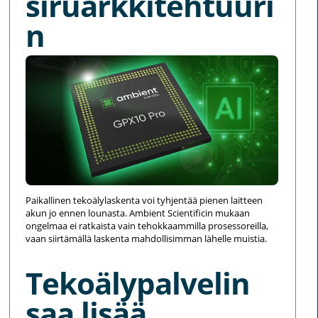
siruarkkitehtuuri
n
Paikallinen tekoälylaskenta voi tyhjentää pienen laitteen
akun jo ennen lounasta. Ambient Scientificin mukaan
ongelmaa ei ratkaista vain tehokkaammilla prosessoreilla,
vaan siirtämällä laskenta mahdollisimman lähelle muistia.
Tekoälypalvelin
saa lisää