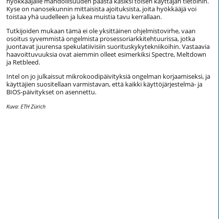
hyökkääjälle mahdollisuuden päästä käsiksi toisen käyttäjän tietoihin.
Kyse on nanosekunnin mittaisista ajoituksista, joita hyökkääjä voi
toistaa yhä uudelleen ja lukea muistia tavu kerrallaan.
Tutkijoiden mukaan tämä ei ole yksittäinen ohjelmistovirhe, vaan
osoitus syvemmistä ongelmista prosessoriarkkitehtuurissa, jotka
juontavat juurensa spekulatiivisiin suorituskykytekniikoihin. Vastaavia
haavoittuvuuksia ovat aiemmin olleet esimerkiksi Spectre, Meltdown
ja Retbleed.
Intel on jo julkaissut mikrokoodipäivityksiä ongelman korjaamiseksi, ja
käyttäjien suositellaan varmistavan, että kaikki käyttöjärjestelmä- ja
BIOS-päivitykset on asennettu.
Kuva: ETH Zürich