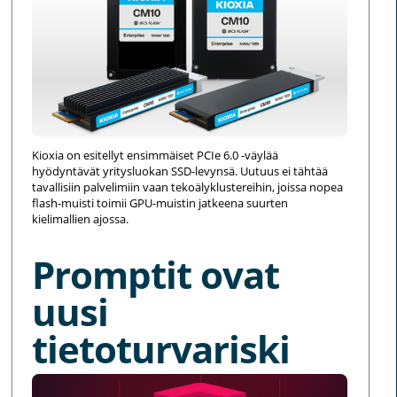
Kioxia on esitellyt ensimmäiset PCIe 6.0 -väylää
hyödyntävät yritysluokan SSD-levynsä. Uutuus ei tähtää
tavallisiin palvelimiin vaan tekoälyklustereihin, joissa nopea
flash-muisti toimii GPU-muistin jatkeena suurten
kielimallien ajossa.
Promptit ovat
uusi
tietoturvariski