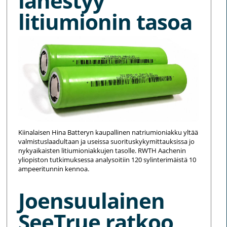
lähestyy
litiumionin tasoa
Kiinalaisen Hina Batteryn kaupallinen natriumioniakku yltää
valmistuslaadultaan ja useissa suorituskykymittauksissa jo
nykyaikaisten litiumioniakkujen tasolle. RWTH Aachenin
yliopiston tutkimuksessa analysoitiin 120 sylinterimäistä 10
ampeeritunnin kennoa.
Joensuulainen
SeeTrue ratkoo