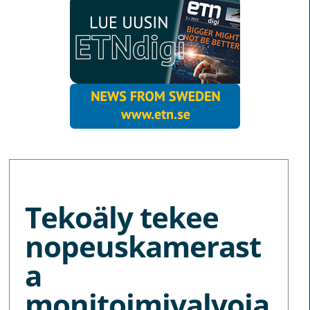
MORE NEWS
Tekoäly tekee
nopeuskamerast
a
monitoimivalvoja