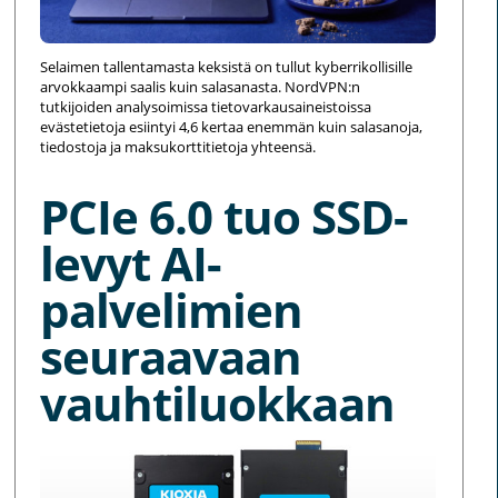
Selaimen tallentamasta keksistä on tullut kyberrikollisille
arvokkaampi saalis kuin salasanasta. NordVPN:n
tutkijoiden analysoimissa tietovarkausaineistoissa
evästetietoja esiintyi 4,6 kertaa enemmän kuin salasanoja,
tiedostoja ja maksukorttitietoja yhteensä.
PCIe 6.0 tuo SSD-
levyt AI-
palvelimien
seuraavaan
vauhtiluokkaan