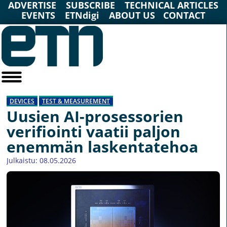
ADVERTISE
SUBSCRIBE
TECHNICAL ARTICLES
EVENTS
ETNdigi
ABOUT US
CONTACT
DEVICES
TEST & MEASUREMENT
Uusien AI-prosessorien
verifiointi vaatii paljon
enemmän laskentatehoa
Julkaistu: 08.05.2026