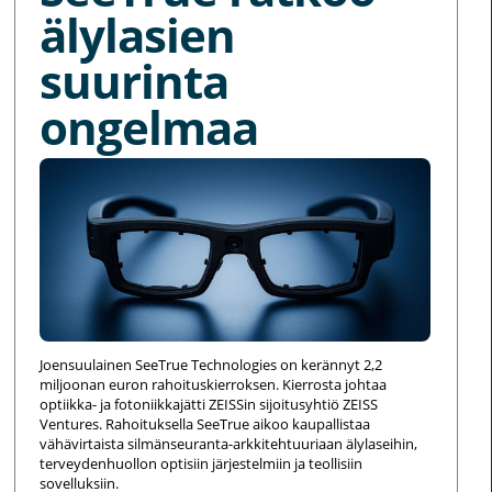
älylasien
suurinta
ongelmaa
Joensuulainen SeeTrue Technologies on kerännyt 2,2
miljoonan euron rahoituskierroksen. Kierrosta johtaa
optiikka- ja fotoniikkajätti ZEISSin sijoitusyhtiö ZEISS
Ventures. Rahoituksella SeeTrue aikoo kaupallistaa
vähävirtaista silmänseuranta-arkkitehtuuriaan älylaseihin,
terveydenhuollon optisiin järjestelmiin ja teollisiin
sovelluksiin.