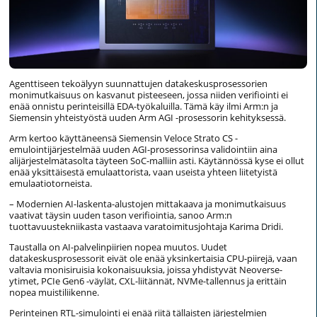
Agenttiseen tekoälyyn suunnattujen datakeskusprosessorien
monimutkaisuus on kasvanut pisteeseen, jossa niiden verifiointi ei
enää onnistu perinteisillä EDA-työkaluilla. Tämä käy ilmi Arm:n ja
Siemensin yhteistyöstä uuden Arm AGI -prosessorin kehityksessä.
Arm kertoo käyttäneensä Siemensin Veloce Strato CS -
emulointijärjestelmää uuden AGI-prosessorinsa validointiin aina
alijärjestelmätasolta täyteen SoC-malliin asti. Käytännössä kyse ei ollut
enää yksittäisestä emulaattorista, vaan useista yhteen liitetyistä
emulaatiotorneista.
– Modernien AI-laskenta-alustojen mittakaava ja monimutkaisuus
vaativat täysin uuden tason verifiointia, sanoo Arm:n
tuottavuustekniikasta vastaava varatoimitusjohtaja Karima Dridi.
Taustalla on AI-palvelinpiirien nopea muutos. Uudet
datakeskusprosessorit eivät ole enää yksinkertaisia CPU-piirejä, vaan
valtavia monisiruisia kokonaisuuksia, joissa yhdistyvät Neoverse-
ytimet, PCIe Gen6 -väylät, CXL-liitännät, NVMe-tallennus ja erittäin
nopea muistiliikenne.
Perinteinen RTL-simulointi ei enää riitä tällaisten järjestelmien