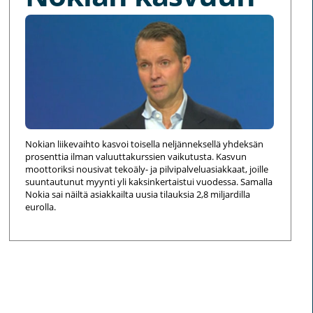
Nokian liikevaihto kasvoi toisella neljänneksellä yhdeksän
prosenttia ilman valuuttakurssien vaikutusta. Kasvun
moottoriksi nousivat tekoäly- ja pilvipalveluasiakkaat, joille
suuntautunut myynti yli kaksinkertaistui vuodessa. Samalla
Nokia sai näiltä asiakkailta uusia tilauksia 2,8 miljardilla
eurolla.