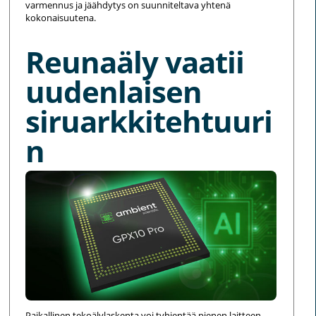
varmennus ja jäähdytys on suunniteltava yhtenä
kokonaisuutena.
Reunaäly vaatii
uudenlaisen
siruarkkitehtuuri
n
Paikallinen tekoälylaskenta voi tyhjentää pienen laitteen