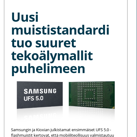
Uusi
muististandardi
tuo suuret
tekoälymallit
puhelimeen
Samsungin ja Kioxian julkistamat ensimmäiset UFS 5.0 -
flashmuistit kertovat, että mobiiliteollisuus valmistautuu