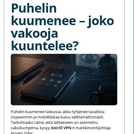
Puhelin
kuumenee – joko
vakooja
kuuntelee?
Puhelin kuumenee taskussa, akku tyhjenee tavallista
nopeammin ja mobiilidataa kuluu selittämättömästi.
Tarkoittaako tämä, että laitteeseen on asennettu
vakoiluohjelma, kysyy
Astrill VPN
:n markkinointijohtaja
Arqam Zafar.