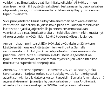
validointiin. Simulaatiot ovat liian hitaita oikeiden AI-työkuormien
ajamiseen, eikä niillä pystytä realistisesti testaamaan hyperskaalaajien
ohjelmistopinoja, muistiliikennettä tai latenssikäyttäytymistä ennen
tapeout-vaihetta.
Siksi puolijohdeteollisuus siirtyy yhä enemmän hardware-assisted
verification -menetelmiin, joissa koko piiriä emuloidaan massiivisilla
laitteistopohjaisilla järjestelmillä jo ennen ensimmäistäkään
valmistettua sirua. Emulaattoreita on toki ollut aiemminkin, mutta nyt
AI-prosessorien myötä niiden käyttö todennäköisesti laajenee.
Arm:n mukaan perinteiset EDA-työkalut eivät yksin enää kykene
käsittelemään uusien AI-järjestelmien verifiointia. Samalla
verifioinnista on tullut yksi koko AI-piiriteollisuuden suurimmista
pullonkauloista. Mitä suuremmiksi AI-klusterit ja agenttiset AI-
työkuormat kasvavat, sitä enemmän myös sirujen validointi alkaa
muistuttaa supertietokoneprojektia.
Arm:n AGI-prosessori perustuu Neoverse CSS V3 -alustaan, jonka
tavoitteena on tarjota korkea suorituskyky wattia kohti erityisesti
agenttisen AI:n ja pilvidatakeskusten tarpeisiin. Samalla Arm hakee yhä
aggressiivisemmin jalansijaa hyperskaalaajien omissa AI-piireissä,
alueella jota x86-valmistajat ja NVIDIA ovat pitkään hallinneet.