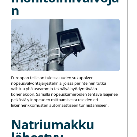
n
Euroopan teille on tulossa uuden sukupolven
nopeusvalvontajärjestelmiä, joissa perinteinen tutka
vaihtuu yhä useammin tekoälyä hyödyntävään
konenäköön. Samalla nopeuskameroiden tehtävä laajenee
pelkästä ylinopeuden mittaamisesta useiden eri
liikennerikkomusten automaattiseen tunnistamiseen.
Natriumakku