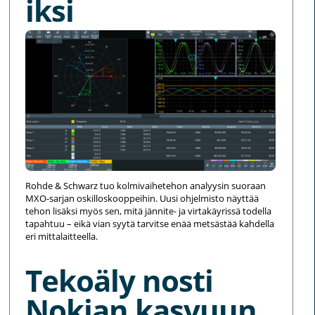
iksi
Rohde & Schwarz tuo kolmivaihetehon analyysin suoraan
MXO-sarjan oskilloskooppeihin. Uusi ohjelmisto näyttää
tehon lisäksi myös sen, mitä jännite- ja virtakäyrissä todella
tapahtuu – eikä vian syytä tarvitse enää metsästää kahdella
eri mittalaitteella.
Tekoäly nosti
Nokian kasvuun