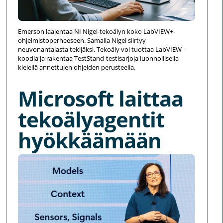
Emerson laajentaa NI Nigel-tekoälyn koko LabVIEW+-
ohjelmistoperheeseen. Samalla Nigel siirtyy
neuvonantajasta tekijäksi. Tekoäly voi tuottaa LabVIEW-
koodia ja rakentaa TestStand-testisarjoja luonnollisella
kielellä annettujen ohjeiden perusteella.
Microsoft laittaa
tekoälyagentit
hyökkäämään