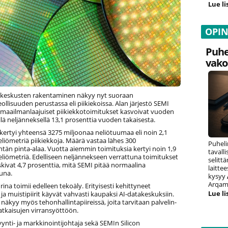
Lue li
OPI
Puhe
vako
keskusten rakentaminen näkyy nyt suoraan
ollisuuden perustassa eli piikiekoissa. Alan järjestö SEMI
ä maailmanlaajuiset piikiekkotoimitukset kasvoivat vuoden
ä neljänneksellä 13,1 prosenttia vuoden takaisesta.
kertyi yhteensä 3275 miljoonaa neliötuumaa eli noin 2,1
liömetriä piikiekkoja. Määrä vastaa lähes 300
Puheli
ntän pinta-alaa. Vuotta aiemmin toimituksia kertyi noin 1,9
tavall
liömetriä. Edelliseen neljännekseen verrattuna toimitukset
selitt
skivat 4,7 prosenttia, mitä SEMI pitää normaalina
laitte
una.
kysyy
Arqam 
ina toimii edelleen tekoäly. Erityisesti kehittyneet
Lue li
it ja muistipiirit käyvät vahvasti kaupaksi AI-datakeskuksiin.
näkyy myös tehonhallintapiireissä, joita tarvitaan palvelin-
ratkaisujen virransyöttöön.
ti- ja markkinointijohtaja sekä SEMIn Silicon