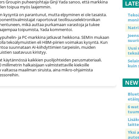
rs Groupin puheenjohtaja Ginji Yada sanoo, että markkina
LATE
ellen toipua myös laajemmin.
en kysyntä on parantunut, mutta elpyminen ei ole tasaista.
Teko
nenttivalmistajat raportoivat teollisuuselektroniikan
moni
ohentuneen, mikä auttaa purkamaan varastoja ja tukee
Natri
aajempaa toipumista, Yada kommentoi.
Joens
älypuhelin- ja PC-markkina jatkavat heikkona. SEMIn mukaan
suur
 olla tekoälymuistien eli HBM-piirien voimakas kysyntä. Kun
ntoa suunnataan AI-kiihdyttimien tarpeisiin, muiden
Uusi 
uistien saatavuus kiristyy.
tekoä
at käytännössä kaikkien puolijohteiden perusmateriaali.
Selai
 millimetrin halkaisijaan valmistettaville kiekoille
kuin 
 valtaosa maailman siruista, aina mikro-ohjaimista
essoreihin.
NEW
Blue
etäis
6 wa
tuum
Lisäk
laitte
Yksi 
auto