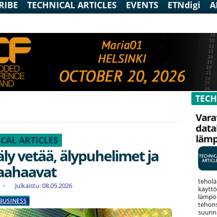
RIBE
TECHNICAL ARTICLES
EVENTS
ETNdigi
A
TECH
Vara
data
läm
CAL ARTICLES
ly vetää, älypuhelimet ja
laahaavat
teholä
Julkaistu: 08.05.2026
käyttö
lämpök
BUSINESS
tehons
suunni