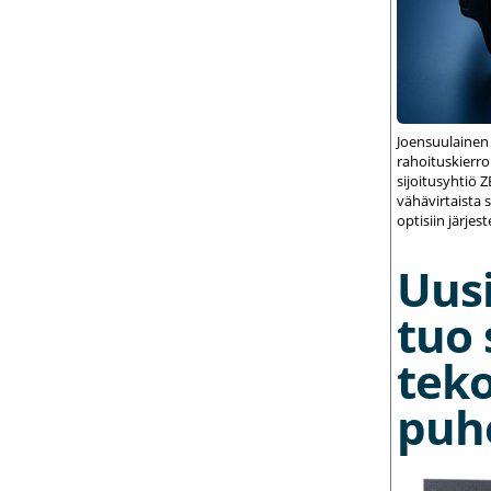
Joensuulainen
rahoituskierrok
sijoitusyhtiö 
vähävirtaista 
optisiin järjest
Uusi
tuo 
teko
puh