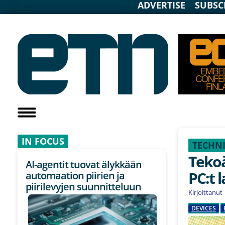
ADVERTISE
SUBSC
IN F
OCUS
TECHNI
Tekoä
AI-agentit tuovat älykkään
PC:t 
automaation piirien ja
piirilevyjen suunnitteluun
Kirjoittanut
DEVICES