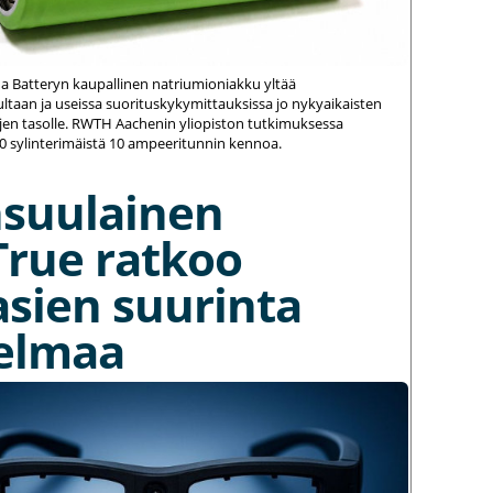
na Batteryn kaupallinen natriumioniakku yltää
ltaan ja useissa suorituskykymittauksissa jo nykyaikaisten
jen tasolle. RWTH Aachenin yliopiston tutkimuksessa
20 sylinterimäistä 10 ampeeritunnin kennoa.
nsuulainen
True ratkoo
asien suurinta
elmaa