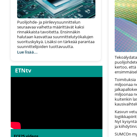
Puolijohde- ja piirilevysuunnittelun
seuraavaa vaihetta määrittävät kaksi
rinnakkaista tavoitetta. Ensinnäkin
halutaan kasvattaa suunnittelutyökalujen
suorituskykyä. Lisäksi on tärkeää parantaa
suunnittelijoiden tuottavuutta.
Lue lisää...
Tekoälydata
puolijohdete
kertoo, ett
ETNtv
ensimmäisell
Toimituksia 
miljoonaa ne
jalkapalloke
miljoonaa ne
kuitenkin la
kausivaihtel
Kasvun vetur
logiikkapiir
Nyt kysyntä 
ja kiihdytin
SUMCOn myyn
ECF25 videos