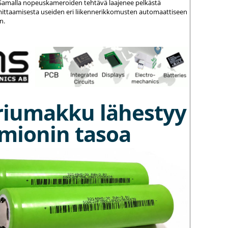
amalla nopeuskameroiden tehtävä laajenee pelkästä
ittaamisesta useiden eri liikennerikkomusten automaattiseen
n.
riumakku lähestyy
umionin tasoa