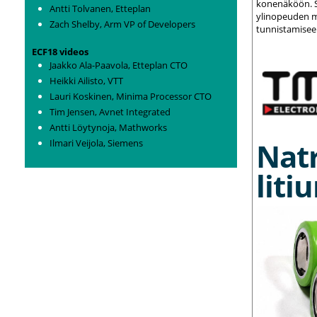
konenäköön. S
Antti Tolvanen, Etteplan
ylinopeuden m
Zach Shelby, Arm VP of Developers
tunnistamisee
ECF18 videos
Jaakko Ala-Paavola, Etteplan CTO
Heikki Ailisto, VTT
Lauri Koskinen, Minima Processor CTO
Tim Jensen, Avnet Integrated
Antti Löytynoja, Mathworks
Nat
Ilmari Veijola, Siemens
liti