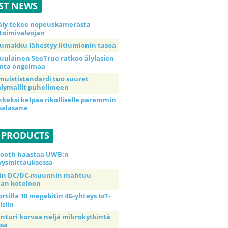
ST NEWS
äly tekee nopeuskamerasta
toimivalvojan
umakku lähestyy litiumionin tasoa
uulainen SeeTrue ratkoo älylasien
inta ongelmaa
muististandardi tuo suuret
lymallit puhelimeen
nkeksi kelpaa rikolliselle paremmin
salasana
 PRODUCTS
tooth haastaa UWB:n
yysmittauksessa
tin DC/DC-muunnin mahtuu
an koteloon
ortilla 10 megabitin 4G-yhteys IoT-
isiin
anturi korvaa neljä mikrokytkintä
ssa