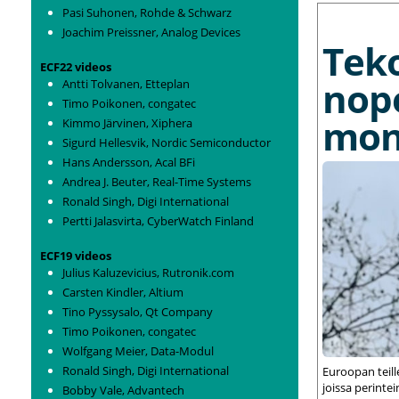
MORE NEWS
Pasi Suhonen, Rohde & Schwarz
Joachim Preissner, Analog Devices
Tek
ECF22 videos
nop
Antti Tolvanen, Etteplan
Timo Poikonen, congatec
mon
Kimmo Järvinen, Xiphera
Sigurd Hellesvik, Nordic Semiconductor
Hans Andersson, Acal BFi
Andrea J. Beuter, Real-Time Systems
Ronald Singh, Digi International
Pertti Jalasvirta, CyberWatch Finland
ECF19 videos
Julius Kaluzevicius, Rutronik.com
Carsten Kindler, Altium
Tino Pyssysalo, Qt Company
Timo Poikonen, congatec
Wolfgang Meier, Data-Modul
Ronald Singh, Digi International
Euroopan teil
joissa perint
Bobby Vale, Advantech