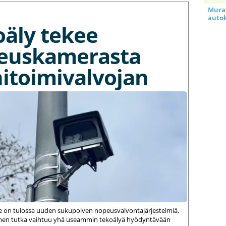
Murat
auto
oäly tekee
euskamerasta
itoimivalvojan
le on tulossa uuden sukupolven nopeusvalvontajärjestelmiä,
einen tutka vaihtuu yhä useammin tekoälyä hyödyntävään