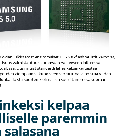
ioxian julkistamat ensimmäiset UFS 5.0 -flashmuistit kertovat,
ollisuus valmistautuu seuraavaan vaiheeseen laitteessa
koälyssä. Uusi muististandardi lähes kaksinkertaistaa
opeuden aiempaan sukupolveen verrattuna ja poistaa yhden
llonkauloista suurten kielimallien suorittamisessa suoraan
a.
inkeksi kelpaa
lliselle paremmin
 salasana