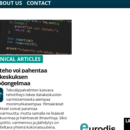
BOUT US
CONTACT
NICAL ARTICLES
teho voi pahentaa
keskuksen
pöongelmaa
Tekoälypalvelinten kasvava
tehotiheys tekee datakeskusten
varmistamisesta aiempaa
monimutkaisempaa. Ylimääräiset
hteet voivat parantaa
varmuutta, mutta samalla ne lisäävät
uormaa ja häiritsevät ilmavirtoja. Siksi
yöttö, varmennus ja jäähdytys on
teltava yhtenä kokonaisuutena.