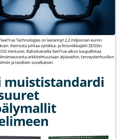
 SeeTrue Technologies on kerännyt 2,2 miljoonan euron
sen. Kierrosta johtaa optiikka- ja fotoniikkajätti ZEISSin
ZEISS Ventures. Rahoituksella SeeTrue aikoo kaupallistaa
silmänseuranta-arkkitehtuuriaan älylaseihin, terveydenhuollon
elmiin ja teollisiin sovelluksiin.
 muististandardi
suuret
älymallit
elimeen