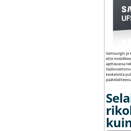
Samsungin ja K
että mobiilite
ajettavassa te
tiedonsiirton
keskeisistä pu
päätelaitteess
Sela
riko
kuin