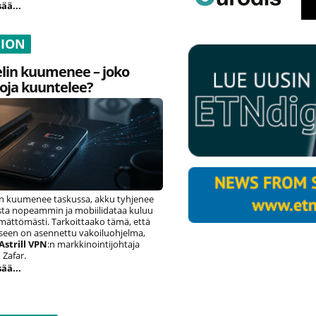
sää...
NION
lin kuumenee – joko
oja kuuntelee?
n kuumenee taskussa, akku tyhjenee
ista nopeammin ja mobiilidataa kuluu
ämättömästi. Tarkoittaako tämä, että
eseen on asennettu vakoiluohjelma,
Astrill VPN
:n markkinointijohtaja
Zafar.
sää...