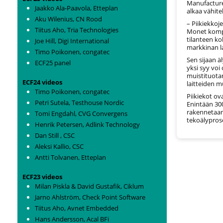
Manufacture
Jaakko Ala-Paavola, Etteplan
alkaa vähit
Aku Wilenius, CN Rood
– Piikiekkoj
Tiitus Aho, Tria Technologies
Monet kompo
tilanteen k
Joe Hill, Digi International
markkinan l
Timo Poikonen, congatec
Sen sijaan 
ECF25 panel
yksi syy voi
muistituota
ECF24 videos
laitteiden m
Timo Poikonen, congatec
Piikiekot ov
Petri Sutela, Testhouse Nordic
Enintään 300
rakennetaan
Tomi Engdahl, CVG Convergens
tekoälypros
Henrik Petersen, Adlink Technology
Dan Still , CSC
Aleksi Kallio, CSC
Antti Tolvanen, Etteplan
ECF23 videos
Milan Piskla & David Gustafik, Ciklum
Jarno Ahlström, Check Point Software
Tiitus Aho, Avnet Embedded
Hans Andersson, Acal BFi