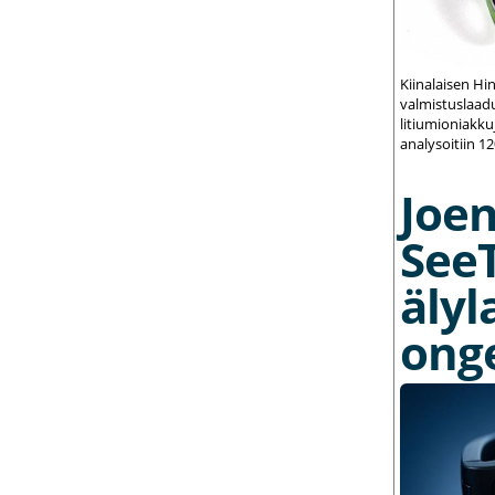
Kiinalaisen Hi
valmistuslaadu
litiumioniakku
analysoitiin 1
Joe
See
älyl
ong