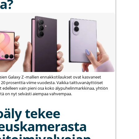
a?
ien Galaxy Z -mallien ennakkotilaukset ovat kasvaneet
 20 prosenttia viime vuodesta. Vaikka taittuvanäyttöiset
 edelleen vain pieni osa koko älypuhelinmarkkinaa, yhtiön
ä on nyt selvästi aiempaa vahvempaa.
oäly tekee
euskamerasta