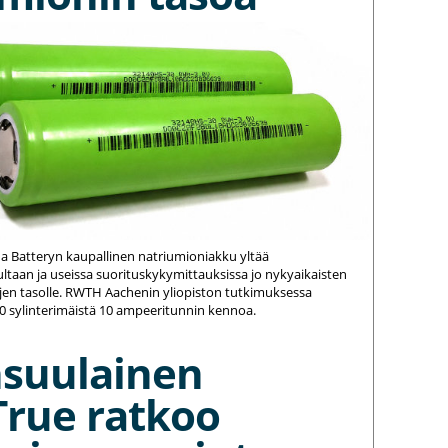
na Batteryn kaupallinen natriumioniakku yltää
ltaan ja useissa suorituskykymittauksissa jo nykyaikaisten
jen tasolle. RWTH Aachenin yliopiston tutkimuksessa
20 sylinterimäistä 10 ampeeritunnin kennoa.
nsuulainen
True ratkoo