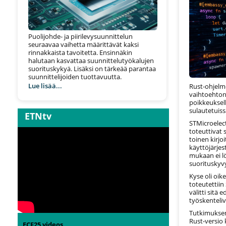
Puolijohde- ja piirilevysuunnittelun
seuraavaa vaihetta määrittävät kaksi
rinnakkaista tavoitetta. Ensinnäkin
halutaan kasvattaa suunnittelutyökalujen
suorituskykyä. Lisäksi on tärkeää parantaa
suunnittelijoiden tuottavuutta.
Lue lisää...
Rust-ohjelm
vaihtoehtona
poikkeuksel
sulautetuiss
ETNtv
STMicroelect
toteuttivat 
toinen kirjoi
käyttöjärjes
mukaan ei lö
suorituskyvy
Kyse oli oik
toteutettiin
välitti sitä
työskenteli
Tutkimuksen
Rust-versio
ECF25 videos