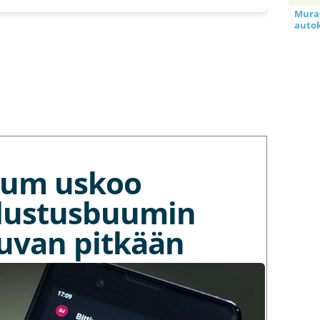
Murat
auto
tium uskoo
lustusbuumin
kuvan pitkään