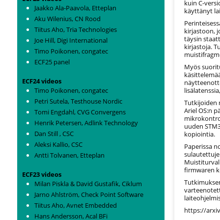
kuin C-versi
Jaakko Ala-Paavola, Etteplan
käyttänyt la
Aku Wilenius, CN Rood
Perinteisess
Tiitus Aho, Tria Technologies
kirjastoon, 
täysin staat
Joe Hill, Digi International
kirjastoja.
Timo Poikonen, congatec
muistifragme
ECF25 panel
Myös suorit
käsittelemä
ECF24 videos
näytteenott
Timo Poikonen, congatec
lisälatenssia
Petri Sutela, Testhouse Nordic
Tutkijoiden 
Ariel OS:n p
Tomi Engdahl, CVG Convergens
mikrokontrol
Henrik Petersen, Adlink Technology
uuden STM32
Dan Still , CSC
kopiointia.
Aleksi Kallio, CSC
Paperissa no
sulautettuje
Antti Tolvanen, Etteplan
Muistiturva
firmwaren k
ECF23 videos
Tutkimuksen
Milan Piskla & David Gustafik, Ciklum
varteenotet
Jarno Ahlström, Check Point Software
laiteohjelmi
Tiitus Aho, Avnet Embedded
https://arxi
Hans Andersson, Acal BFi