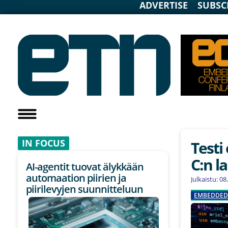
ADVERTISE
SUBSC
IN F
OCUS
Testi 
C:n l
AI-agentit tuovat älykkään
automaation piirien ja
Julkaistu: 0
piirilevyjen suunnitteluun
EMBEDDE