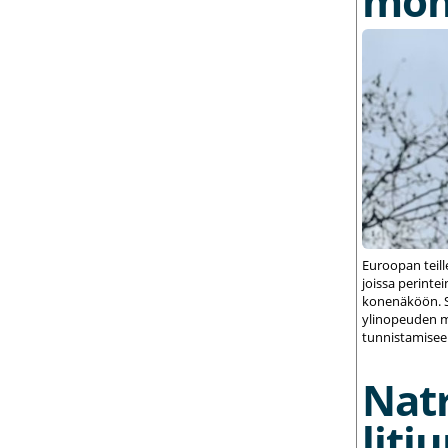
mon
Euroopan teil
joissa perint
konenäköön. S
ylinopeuden m
tunnistamisee
Nat
liti