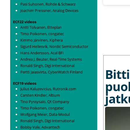
Pasi Suhonen, Rohde & Schwarz
Joachim Preissner, Analog Devices
ECF22 videos
Antti Tolvanen, Etteplan
Timo Poikonen, congatec
Kimmo Järvinen, Xiphera
Sigurd Hellesvik, Nordic Semiconductor
Hans Andersson, Acal BFi
MORE NEWS
Andrea J. Beuter, Real-Time Systems
Ronald Singh, Digi International
Bit
Pertti Jalasvirta, CyberWatch Finland
puo
ECF19 videos
Julius Kaluzevicius, Rutronik.com
jat
Carsten Kindler, Altium
Tino Pyssysalo, Qt Company
Timo Poikonen, congatec
Wolfgang Meier, Data-Modul
Ronald Singh, Digi International
Bobby Vale, Advantech