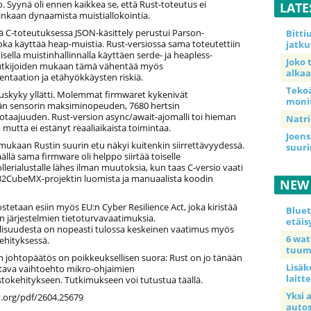
o. Syynä oli ennen kaikkea se, että Rust-toteutus ei
LATE
inkaan dynaamista muistiallokointia.
ä C-toteutuksessa JSON-käsittely perustui Parson-
Bitt
joka käyttää heap-muistia. Rust-versiossa sama toteutettiin
jatku
tisella muistinhallinnalla käyttäen serde- ja heapless-
Joko 
 Tutkijoiden mukaan tämä vähentää myös
alkaa
ntaation ja etähyökkäysten riskiä.
Teko
uskyky yllätti. Molemmat firmwaret kykenivät
moni
än sensorin maksiminopeuden, 7680 hertsin
otaajuuden. Rust-version async/await-ajomalli toi hieman
Natri
, mutta ei estänyt reaaliaikaista toimintaa.
Joens
mukaan Rustin suurin etu näkyi kuitenkin siirrettävyydessä.
suur
äällä sama firmware oli helppo siirtää toiselle
lerialustalle lähes ilman muutoksia, kun taas C-versio vaati
CubeMX-projektin luomista ja manuaalista koodin
NEW
stetaan esiin myös EU:n Cyber Resilience Act, joka kiristää
Blue
n järjestelmien tietoturvavaatimuksia.
etäis
llisuudesta on nopeasti tulossa keskeinen vaatimus myös
6 wa
ehityksessä.
tuum
 johtopäätös on poikkeuksellisen suora: Rust on jo tänään
Lisäk
tava vaihtoehto mikro-ohjaimien
laitte
stokehitykseen. Tutkimukseen voi tutustua täällä.
Yksi 
v.org/pdf/2604.25679
auto