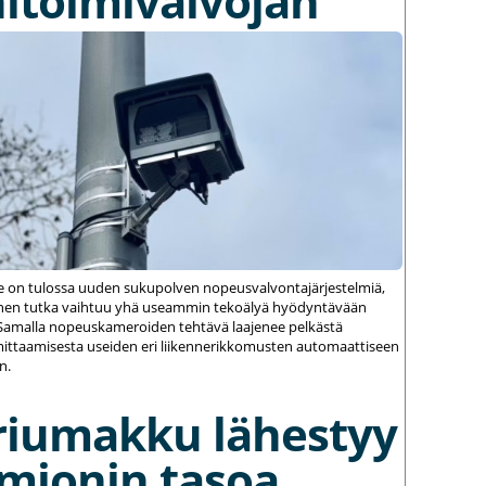
itoimivalvojan
le on tulossa uuden sukupolven nopeusvalvontajärjestelmiä,
einen tutka vaihtuu yhä useammin tekoälyä hyödyntävään
amalla nopeuskameroiden tehtävä laajenee pelkästä
ittaamisesta useiden eri liikennerikkomusten automaattiseen
n.
riumakku lähestyy
umionin tasoa