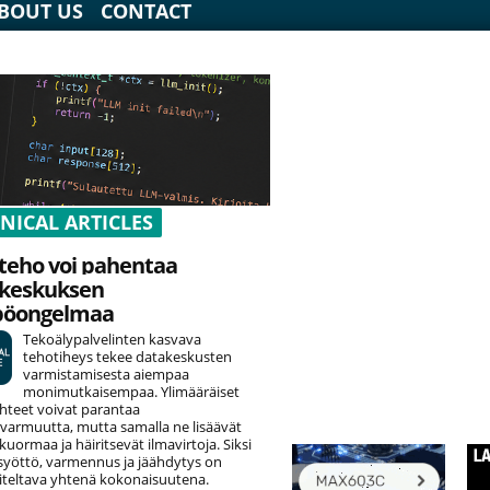
BOUT US
CONTACT
NICAL ARTICLES
teho voi pahentaa
keskuksen
pöongelmaa
Tekoälypalvelinten kasvava
tehotiheys tekee datakeskusten
varmistamisesta aiempaa
monimutkaisempaa. Ylimääräiset
hteet voivat parantaa
varmuutta, mutta samalla ne lisäävät
uormaa ja häiritsevät ilmavirtoja. Siksi
yöttö, varmennus ja jäähdytys on
teltava yhtenä kokonaisuutena.