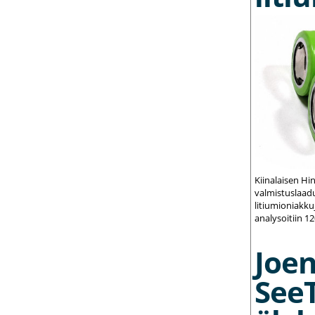
Kiinalaisen Hi
valmistuslaadu
litiumioniakku
analysoitiin 1
Joe
See