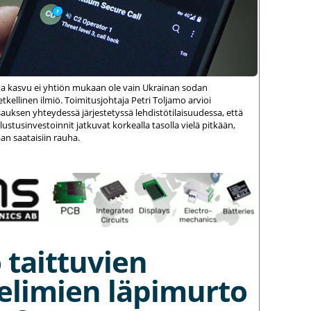
va kasvu ei yhtiön mukaan ole vain Ukrainan sodan
kellinen ilmiö. Toimitusjohtaja Petri Toljamo arvioi
auksen yhteydessä järjestetyssä lehdistötilaisuudessa, että
stusinvestoinnit jatkuvat korkealla tasolla vielä pitkään,
an saataisiin rauha.
 taittuvien
elimien läpimurto