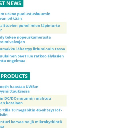
ST NEWS
ium uskoo puolustusbuumin
van pitkään
taittuvien puhelimien läpimurto
?
äly tekee nopeuskamerasta
toimivalvojan
umakku lähestyy litiumionin tasoa
uulainen SeeTrue ratkoo älylasien
inta ongelmaa
 PRODUCTS
tooth haastaa UWB:n
yysmittauksessa
tin DC/DC-muunnin mahtuu
an koteloon
ortilla 10 megabitin 4G-yhteys IoT-
isiin
anturi korvaa neljä mikrokytkintä
ssa