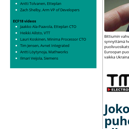
Antti Tolvanen, Etteplan
Zach Shelby, Arm VP of Developers
ECF18 videos
Jaakko Ala-Paavola, Etteplan CTO
Heikki Ailisto, VTT
Bittiumin vah
Lauri Koskinen, Minima Processor CTO
synnyttämä het
Tim Jensen, Avnet Integrated
puolivuosikats
Antti Löytynoja, Mathworks
Euroopan puolu
vaikka Ukraina
Ilmari Veijola, Siemens
Joko
puh