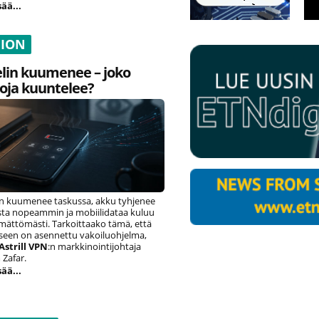
sää...
NION
lin kuumenee – joko
oja kuuntelee?
n kuumenee taskussa, akku tyhjenee
ista nopeammin ja mobiilidataa kuluu
ämättömästi. Tarkoittaako tämä, että
eseen on asennettu vakoiluohjelma,
Astrill VPN
:n markkinointijohtaja
Zafar.
sää...