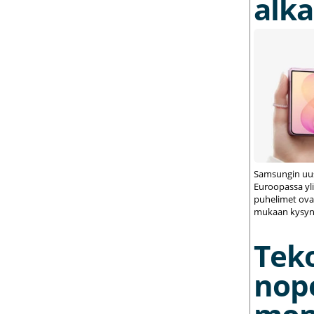
alka
Samsungin uus
Euroopassa yli
puhelimet ovat
mukaan kysynt
Tek
nop