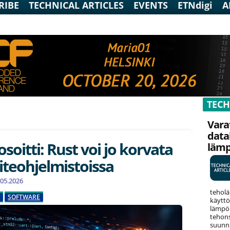
RIBE
TECHNICAL ARTICLES
EVENTS
ETNdigi
A
TECH
Vara
data
osoitti: Rust voi jo korvata
läm
aiteohjelmistoissa
8.05.2026
teholä
D
SOFTWARE
käyttö
lämpök
tehons
suunni