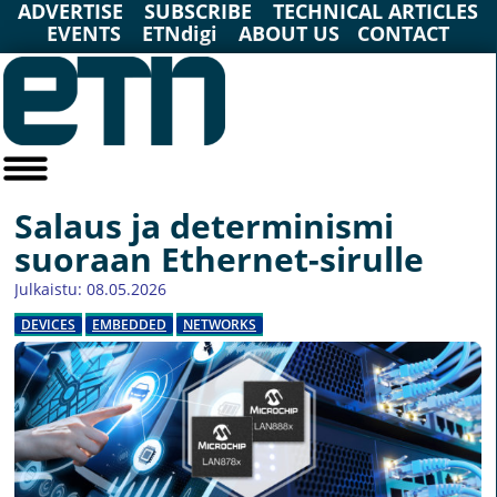
ADVERTISE
SUBSCRIBE
TECHNICAL ARTICLES
EVENTS
ETNdigi
ABOUT US
CONTACT
Salaus ja determinismi
suoraan Ethernet-sirulle
Julkaistu: 08.05.2026
DEVICES
EMBEDDED
NETWORKS