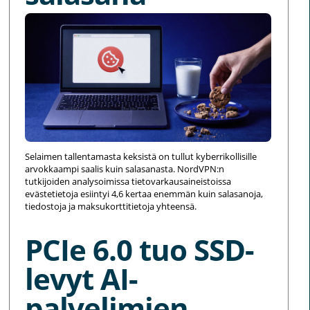
Selaimen tallentamasta keksistä on tullut kyberrikollisille
arvokkaampi saalis kuin salasanasta. NordVPN:n
tutkijoiden analysoimissa tietovarkausaineistoissa
evästetietoja esiintyi 4,6 kertaa enemmän kuin salasanoja,
tiedostoja ja maksukorttitietoja yhteensä.
PCIe 6.0 tuo SSD-
levyt AI-
palvelimien