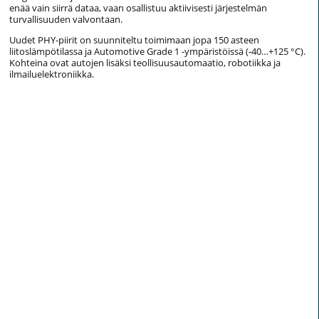
enää vain siirrä dataa, vaan osallistuu aktiivisesti järjestelmän
turvallisuuden valvontaan.
Uudet PHY-piirit on suunniteltu toimimaan jopa 150 asteen
liitoslämpötilassa ja Automotive Grade 1 -ympäristöissä (-40…+125 °C).
Kohteina ovat autojen lisäksi teollisuusautomaatio, robotiikka ja
ilmailuelektroniikka.