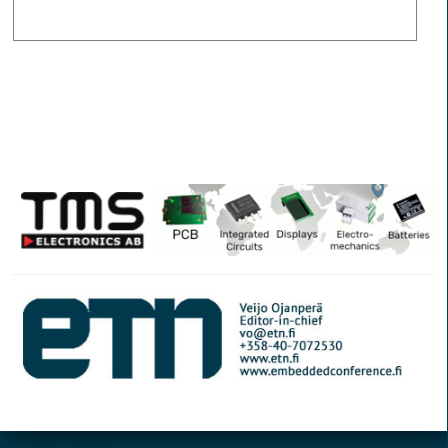
© Elektroniikkalehti
Section Tapet