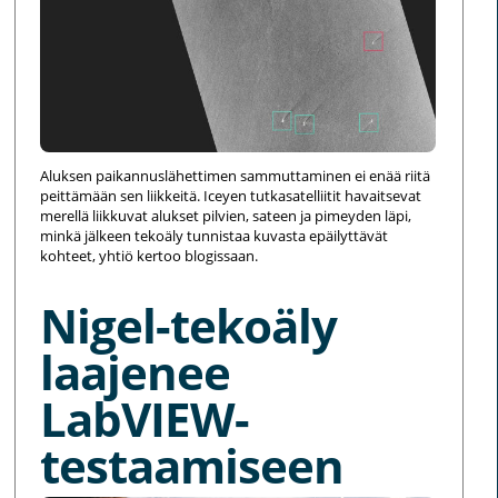
Aluksen paikannuslähettimen sammuttaminen ei enää riitä
peittämään sen liikkeitä. Iceyen tutkasatelliitit havaitsevat
merellä liikkuvat alukset pilvien, sateen ja pimeyden läpi,
minkä jälkeen tekoäly tunnistaa kuvasta epäilyttävät
kohteet, yhtiö kertoo blogissaan.
Nigel-tekoäly
laajenee
LabVIEW-
testaamiseen