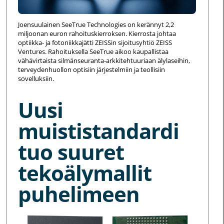
Joensuulainen SeeTrue Technologies on kerännyt 2,2
miljoonan euron rahoituskierroksen. Kierrosta johtaa
optiikka- ja fotoniikkajätti ZEISSin sijoitusyhtiö ZEISS
Ventures. Rahoituksella SeeTrue aikoo kaupallistaa
vähävirtaista silmänseuranta-arkkitehtuuriaan älylaseihin,
terveydenhuollon optisiin järjestelmiin ja teollisiin
sovelluksiin.
Uusi
muististandardi
tuo suuret
tekoälymallit
puhelimeen