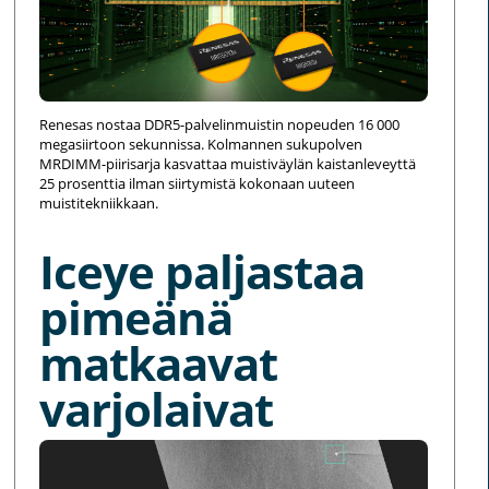
Renesas nostaa DDR5-palvelinmuistin nopeuden 16 000
megasiirtoon sekunnissa. Kolmannen sukupolven
MRDIMM-piirisarja kasvattaa muistiväylän kaistanleveyttä
25 prosenttia ilman siirtymistä kokonaan uuteen
muistitekniikkaan.
Iceye paljastaa
pimeänä
matkaavat
varjolaivat