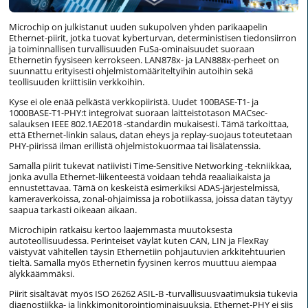
Microchip on julkistanut uuden sukupolven yhden parikaapelin
Ethernet-piirit, jotka tuovat kyberturvan, deterministisen tiedonsiirron
ja toiminnallisen turvallisuuden FuSa-ominaisuudet suoraan
Ethernetin fyysiseen kerrokseen. LAN878x- ja LAN888x-perheet on
suunnattu erityisesti ohjelmistomääriteltyihin autoihin sekä
teollisuuden kriittisiin verkkoihin.
Kyse ei ole enää pelkästä verkkopiiristä. Uudet 100BASE-T1- ja
1000BASE-T1-PHY:t integroivat suoraan laitteistotason MACsec-
salauksen IEEE 802.1AE2018 -standardin mukaisesti. Tämä tarkoittaa,
että Ethernet-linkin salaus, datan eheys ja replay-suojaus toteutetaan
PHY-piirissä ilman erillistä ohjelmistokuormaa tai lisälatenssia.
Samalla piirit tukevat natiivisti Time-Sensitive Networking -tekniikkaa,
jonka avulla Ethernet-liikenteestä voidaan tehdä reaaliaikaista ja
ennustettavaa. Tämä on keskeistä esimerkiksi ADAS-järjestelmissä,
kameraverkoissa, zonal-ohjaimissa ja robotiikassa, joissa datan täytyy
saapua tarkasti oikeaan aikaan.
Microchipin ratkaisu kertoo laajemmasta muutoksesta
autoteollisuudessa. Perinteiset väylät kuten CAN, LIN ja FlexRay
väistyvät vähitellen täysin Ethernetiin pohjautuvien arkkitehtuurien
tieltä. Samalla myös Ethernetin fyysinen kerros muuttuu aiempaa
älykkäämmäksi.
Piirit sisältävät myös ISO 26262 ASIL-B -turvallisuusvaatimuksia tukevia
diagnostiikka- ja linkkimonitorointiominaisuuksia. Ethernet-PHY ei siis