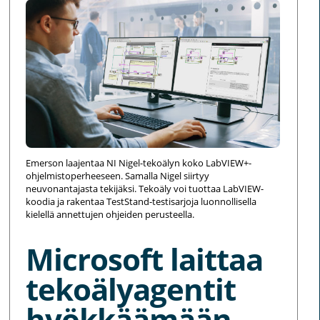
Emerson laajentaa NI Nigel-tekoälyn koko LabVIEW+-
ohjelmistoperheeseen. Samalla Nigel siirtyy
neuvonantajasta tekijäksi. Tekoäly voi tuottaa LabVIEW-
koodia ja rakentaa TestStand-testisarjoja luonnollisella
kielellä annettujen ohjeiden perusteella.
Microsoft laittaa
tekoälyagentit
hyökkäämään