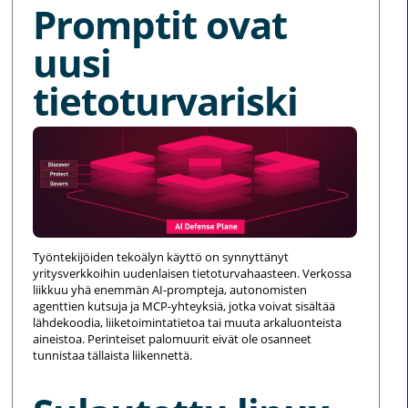
Promptit ovat
uusi
tietoturvariski
Työntekijöiden tekoälyn käyttö on synnyttänyt
yritysverkkoihin uudenlaisen tietoturvahaasteen. Verkossa
liikkuu yhä enemmän AI-prompteja, autonomisten
agenttien kutsuja ja MCP-yhteyksiä, jotka voivat sisältää
lähdekoodia, liiketoimintatietoa tai muuta arkaluonteista
aineistoa. Perinteiset palomuurit eivät ole osanneet
tunnistaa tällaista liikennettä.