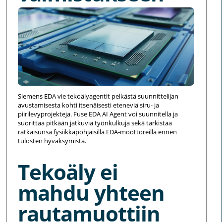
Siemens EDA vie tekoälyagentit pelkästä suunnittelijan
avustamisesta kohti itsenäisesti eteneviä siru- ja
piirilevyprojekteja. Fuse EDA AI Agent voi suunnitella ja
suorittaa pitkään jatkuvia työnkulkuja sekä tarkistaa
ratkaisunsa fysiikkapohjaisilla EDA-moottoreilla ennen
tulosten hyväksymistä.
Tekoäly ei
mahdu yhteen
rautamuottiin