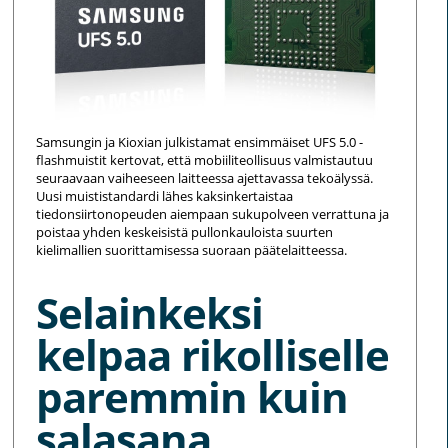
Samsungin ja Kioxian julkistamat ensimmäiset UFS 5.0 -
flashmuistit kertovat, että mobiiliteollisuus valmistautuu
seuraavaan vaiheeseen laitteessa ajettavassa tekoälyssä.
Uusi muististandardi lähes kaksinkertaistaa
tiedonsiirtonopeuden aiempaan sukupolveen verrattuna ja
poistaa yhden keskeisistä pullonkauloista suurten
kielimallien suorittamisessa suoraan päätelaitteessa.
Selainkeksi
kelpaa rikolliselle
paremmin kuin
salasana