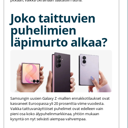
pitkään, vaikka Ukrainaan saataisiin rauha.
Joko taittuvien
puhelimien
läpimurto alkaa?
Samsungin uusien Galaxy Z -mallien ennakkotilaukset ovat
kasvaneet Euroopassa yli 20 prosenttia viime vuodesta.
Vaikka taittuvanäyttöiset puhelimet ovat edelleen vain
pieni osa koko älypuhelinmarkkinaa, yhtiön mukaan
kysyntä on nyt selvästi aiempaa vahvempaa.