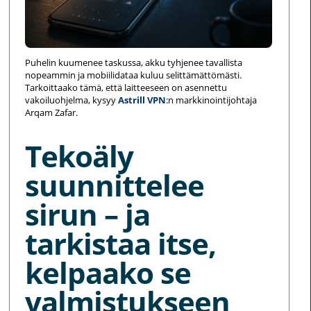
Puhelin kuumenee taskussa, akku tyhjenee tavallista
nopeammin ja mobiilidataa kuluu selittämättömästi.
Tarkoittaako tämä, että laitteeseen on asennettu
vakoiluohjelma, kysyy
Astrill VPN
:n markkinointijohtaja
Arqam Zafar.
Tekoäly
suunnittelee
sirun – ja
tarkistaa itse,
kelpaako se
valmistukseen