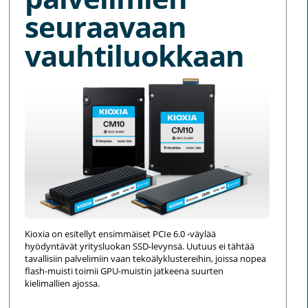
seuraavaan
vauhtiluokkaan
Kioxia on esitellyt ensimmäiset PCIe 6.0 -väylää
hyödyntävät yritysluokan SSD-levynsä. Uutuus ei tähtää
tavallisiin palvelimiin vaan tekoälyklustereihin, joissa nopea
flash-muisti toimii GPU-muistin jatkeena suurten
kielimallien ajossa.