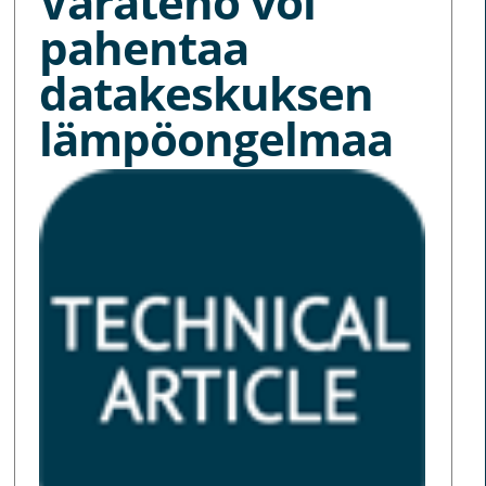
Varateho voi
pahentaa
datakeskuksen
lämpöongelmaa