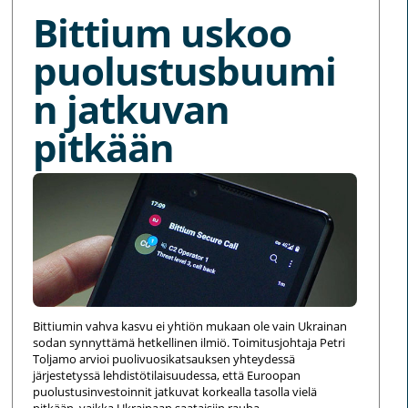
Bittium uskoo
puolustusbuumi
n jatkuvan
pitkään
Bittiumin vahva kasvu ei yhtiön mukaan ole vain Ukrainan
sodan synnyttämä hetkellinen ilmiö. Toimitusjohtaja Petri
Toljamo arvioi puolivuosikatsauksen yhteydessä
järjestetyssä lehdistötilaisuudessa, että Euroopan
puolustusinvestoinnit jatkuvat korkealla tasolla vielä