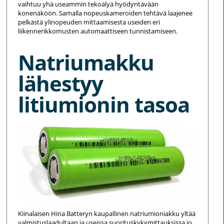
vaihtuu yhä useammin tekoälyä hyödyntävään
konenäköön. Samalla nopeuskameroiden tehtävä laajenee
pelkästä ylinopeuden mittaamisesta useiden eri
liikennerikkomusten automaattiseen tunnistamiseen.
Natriumakku
lähestyy
litiumionin tasoa
Kiinalaisen Hina Batteryn kaupallinen natriumioniakku yltää
valmistuslaadultaan ja useissa suorituskykymittauksissa jo