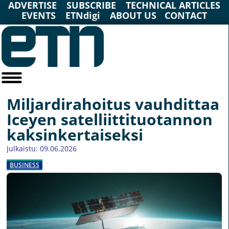
ADVERTISE
SUBSCRIBE
TECHNICAL ARTICLES
EVENTS
ETNdigi
ABOUT US
CONTACT
Miljardirahoitus vauhdittaa
Iceyen satelliittituotannon
kaksinkertaiseksi
Julkaistu: 09.06.2026
BUSINESS