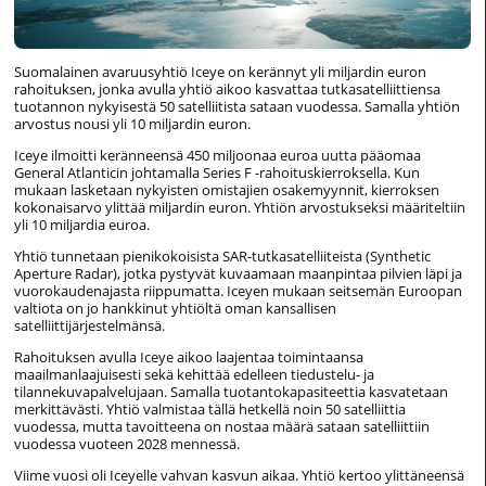
Suomalainen avaruusyhtiö Iceye on kerännyt yli miljardin euron
rahoituksen, jonka avulla yhtiö aikoo kasvattaa tutkasatelliittiensa
tuotannon nykyisestä 50 satelliitista sataan vuodessa. Samalla yhtiön
arvostus nousi yli 10 miljardin euron.
Iceye ilmoitti keränneensä 450 miljoonaa euroa uutta pääomaa
General Atlanticin johtamalla Series F -rahoituskierroksella. Kun
mukaan lasketaan nykyisten omistajien osakemyynnit, kierroksen
kokonaisarvo ylittää miljardin euron. Yhtiön arvostukseksi määriteltiin
yli 10 miljardia euroa.
Yhtiö tunnetaan pienikokoisista SAR-tutkasatelliiteista (Synthetic
Aperture Radar), jotka pystyvät kuvaamaan maanpintaa pilvien läpi ja
vuorokaudenajasta riippumatta. Iceyen mukaan seitsemän Euroopan
valtiota on jo hankkinut yhtiöltä oman kansallisen
satelliittijärjestelmänsä.
Rahoituksen avulla Iceye aikoo laajentaa toimintaansa
maailmanlaajuisesti sekä kehittää edelleen tiedustelu- ja
tilannekuvapalvelujaan. Samalla tuotantokapasiteettia kasvatetaan
merkittävästi. Yhtiö valmistaa tällä hetkellä noin 50 satelliittia
vuodessa, mutta tavoitteena on nostaa määrä sataan satelliittiin
vuodessa vuoteen 2028 mennessä.
Viime vuosi oli Iceyelle vahvan kasvun aikaa. Yhtiö kertoo ylittäneensä