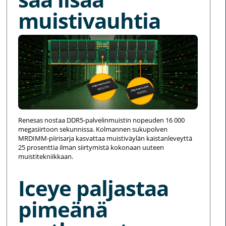
muistivauhtia
Renesas nostaa DDR5-palvelinmuistin nopeuden 16 000
megasiirtoon sekunnissa. Kolmannen sukupolven
MRDIMM-piirisarja kasvattaa muistiväylän kaistanleveyttä
25 prosenttia ilman siirtymistä kokonaan uuteen
muistitekniikkaan.
Iceye paljastaa
pimeänä