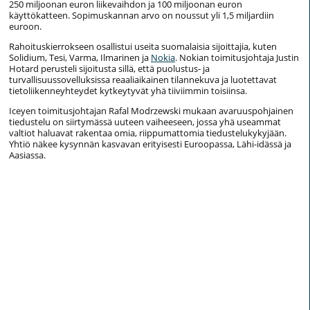
250 miljoonan euron liikevaihdon ja 100 miljoonan euron
käyttökatteen. Sopimuskannan arvo on noussut yli 1,5 miljardiin
euroon.
Rahoituskierrokseen osallistui useita suomalaisia sijoittajia, kuten
Solidium, Tesi, Varma, Ilmarinen ja
Nokia
. Nokian toimitusjohtaja Justin
Hotard perusteli sijoitusta sillä, että puolustus- ja
turvallisuussovelluksissa reaaliaikainen tilannekuva ja luotettavat
tietoliikenneyhteydet kytkeytyvät yhä tiiviimmin toisiinsa.
Iceyen toimitusjohtajan Rafal Modrzewski mukaan avaruuspohjainen
tiedustelu on siirtymässä uuteen vaiheeseen, jossa yhä useammat
valtiot haluavat rakentaa omia, riippumattomia tiedustelukykyjään.
Yhtiö näkee kysynnän kasvavan erityisesti Euroopassa, Lähi-idässä ja
Aasiassa.