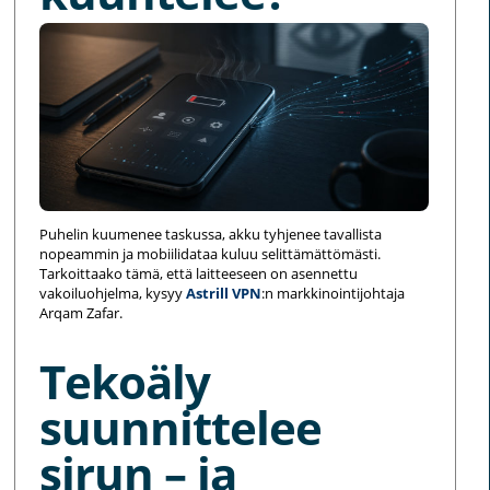
Puhelin kuumenee taskussa, akku tyhjenee tavallista
nopeammin ja mobiilidataa kuluu selittämättömästi.
Tarkoittaako tämä, että laitteeseen on asennettu
vakoiluohjelma, kysyy
Astrill VPN
:n markkinointijohtaja
Arqam Zafar.
Tekoäly
suunnittelee
sirun – ja