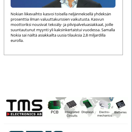
Nokian liikevaihto kasvoi toisella neljänneksellä yhdeksän
prosenttia ilman valuuttakurssien vaikutusta. Kasvun
moottoriksi nousivat tekoäly- ja pilvipalveluasiakkaat, joille
suuntautunut myynti yli kaksinkertaistui vuodessa. Samalla
Nokia sai näiltä asiakkailta uusia tilauksia 2,8 miljardilla
eurolla.