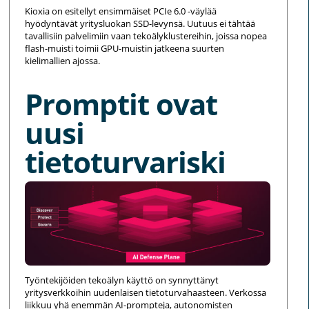
Kioxia on esitellyt ensimmäiset PCIe 6.0 -väylää
hyödyntävät yritysluokan SSD-levynsä. Uutuus ei tähtää
tavallisiin palvelimiin vaan tekoälyklustereihin, joissa nopea
flash-muisti toimii GPU-muistin jatkeena suurten
kielimallien ajossa.
Promptit ovat
uusi
tietoturvariski
Työntekijöiden tekoälyn käyttö on synnyttänyt
yritysverkkoihin uudenlaisen tietoturvahaasteen. Verkossa
liikkuu yhä enemmän AI-prompteja, autonomisten