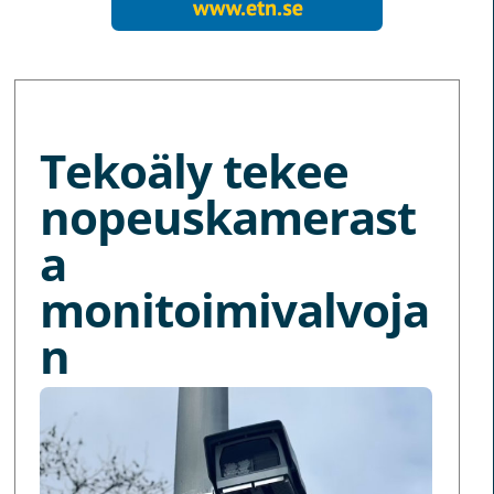
MORE NEWS
Tekoäly tekee
nopeuskamerast
a
monitoimivalvoja
n