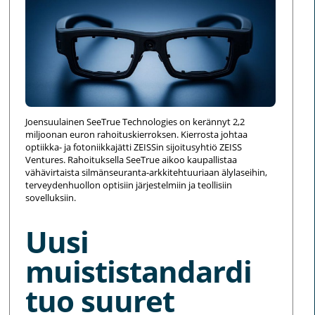
Joensuulainen SeeTrue Technologies on kerännyt 2,2
miljoonan euron rahoituskierroksen. Kierrosta johtaa
optiikka- ja fotoniikkajätti ZEISSin sijoitusyhtiö ZEISS
Ventures. Rahoituksella SeeTrue aikoo kaupallistaa
vähävirtaista silmänseuranta-arkkitehtuuriaan älylaseihin,
terveydenhuollon optisiin järjestelmiin ja teollisiin
sovelluksiin.
Uusi
muististandardi
tuo suuret