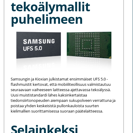
tekoälymallit
puhelimeen
Samsungin ja Kioxian julkistamat ensimmäiset UFS 5.0 -
flashmuistit kertovat, että mobiiliteollisuus valmistautuu
seuraavaan vaiheeseen laitteessa ajettavassa tekoälyssä.
Uusi muististandardi lähes kaksinkertaistaa
tiedonsiirtonopeuden aiempaan sukupolveen verrattuna ja
poistaa yhden keskeisistä pullonkauloista suurten
kielimallien suorittamisessa suoraan päätelaitteessa.
Selainkeksi