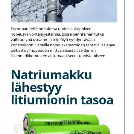
Euroopan teille on tulossa uuden sukupolven
nopeusvalvontajärjestelmiä, joissa perinteinen tutka
vaihtuu yhä useammin tekoälyä hyödyntävään
konenäköön. Samalla nopeuskameroiden tehtävä laajenee
pelkästä ylinopeuden mittaamisesta useiden eri
liikennerikkomusten automaattiseen tunnistamiseen.
Natriumakku
lähestyy
litiumionin tasoa