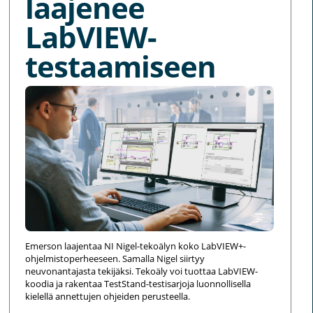
laajenee
LabVIEW-
testaamiseen
Emerson laajentaa NI Nigel-tekoälyn koko LabVIEW+-
ohjelmistoperheeseen. Samalla Nigel siirtyy
neuvonantajasta tekijäksi. Tekoäly voi tuottaa LabVIEW-
koodia ja rakentaa TestStand-testisarjoja luonnollisella
kielellä annettujen ohjeiden perusteella.