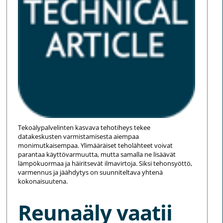
Tekoälypalvelinten kasvava tehotiheys tekee
datakeskusten varmistamisesta aiempaa
monimutkaisempaa. Ylimääräiset teholähteet voivat
parantaa käyttövarmuutta, mutta samalla ne lisäävät
lämpökuormaa ja häiritsevät ilmavirtoja. Siksi tehonsyöttö,
varmennus ja jäähdytys on suunniteltava yhtenä
kokonaisuutena.
Reunaäly vaatii