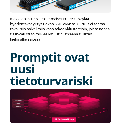
Kioxia on esitellyt ensimmäiset PCIe 6.0 -väylää
hyödyntävät yritysluokan SSD-levynsä. Uutuus ei tähtää
tavallisiin palvelimiin vaan tekoälyklustereihin, joissa nopea
flash-muisti toimii GPU-muistin jatkeena suurten
kielimallien ajossa.
Promptit ovat
uusi
tietoturvariski