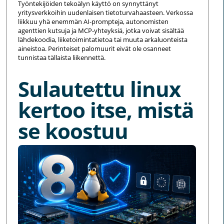
Työntekijöiden tekoälyn käyttö on synnyttänyt
yritysverkkoihin uudenlaisen tietoturvahaasteen. Verkossa
liikkuu yhä enemmän AI-prompteja, autonomisten
agenttien kutsuja ja MCP-yhteyksiä, jotka voivat sisältää
lähdekoodia, liiketoimintatietoa tai muuta arkaluonteista
aineistoa. Perinteiset palomuurit eivät ole osanneet
tunnistaa tällaista liikennettä.
Sulautettu linux
kertoo itse, mistä
se koostuu