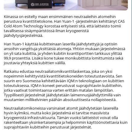
Kiinassa on esitelty maan ensimmäinen neutraaleihin atomeihin
perustuva kvanttitietokone. Han Yuan-1 -järjestelmän kehittänyt CAS
Cold Atom Technology korostaa erityisesti sitä, että laitteisto toimii
tavallisessa sisäympäristössä ilman kryogeenistä
jäähdytysjärjestelmää.
Han Yuan-1 käyttää kubitteinaan laserilla jäähdytettyjä ja optisiin
ansoihin vangittuja yksittäisiä atomeja. Yhtiön mukaan järjestelmässä
on yli sata kubittia, ja yhden kubitin kvanttiporttien tarkkuus ylittää
99,9 prosenttia. Lisäksi kone tukee monikubittista lomittumista sekä
joustavia yhteyksiä kubittien välillä.
Ratkaisu edustaa neutraaliatomikvanttilaskentaa, joka on yksi
nopeimmin kehittyvistä kvanttitietokoneiden toteutustavoista. Sen
suurin ero Suomessa kehitettävään IQM:n teknologiaan on kubittien
toteutuksessa. IQM:n koneet perustuvat suprajohtaviin kubitteihin,
jotka vaativat toimintaansa varten erittäin matalan lämpötilan.
Tyypillisesti järjestelmät jäähdytetään laimennusjäähdyttimillä vain
muutamien millikelvinien päähän absoluuttisesta nollapisteestä.
Neutraaliatomikoneissa varsinaiset atomit jäähdytetään lasereilla
hyvin kylmiksi, mutta koko järjestelmä ei tarvitse massiivista
kryogeenistä infrastruktuuria. Tämän vuoksi laitteistot voivat olla
rakenteeltaan yksinkertaisempia ja helpommin käyttöönotettavia kuin
suprajohtaviin kubitteihin perustuvat järjestelmät.