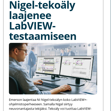
Nigel-tekoäly
laajenee
LabVIEW-
testaamiseen
Emerson laajentaa NI Nigel-tekoälyn koko LabVIEW+-
ohjelmistoperheeseen. Samalla Nigel siirtyy
neuvonantajasta tekijäksi. Tekoäly voi tuottaa LabVIEW-