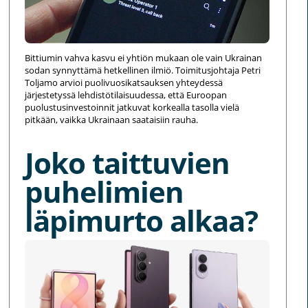
Bittiumin vahva kasvu ei yhtiön mukaan ole vain Ukrainan
sodan synnyttämä hetkellinen ilmiö. Toimitusjohtaja Petri
Toljamo arvioi puolivuosikatsauksen yhteydessä
järjestetyssä lehdistötilaisuudessa, että Euroopan
puolustusinvestoinnit jatkuvat korkealla tasolla vielä
pitkään, vaikka Ukrainaan saataisiin rauha.
Joko taittuvien
puhelimien
läpimurto alkaa?