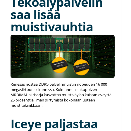
Tekoälypalvelin
saa lisää
muistivauhtia
Renesas nostaa DDR5-palvelinmuistin nopeuden 16 000
megasiirtoon sekunnissa. Kolmannen sukupolven
MRDIMM-piirisarja kasvattaa muistiväylän kaistanleveyttä
25 prosenttia ilman siirtymistä kokonaan uuteen
muistitekniikkaan.
Iceye paljastaa