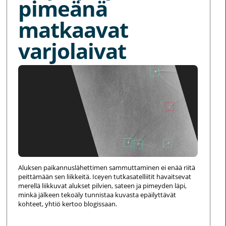
pimeänä
matkaavat
varjolaivat
Aluksen paikannuslähettimen sammuttaminen ei enää riitä
peittämään sen liikkeitä. Iceyen tutkasatelliitit havaitsevat
merellä liikkuvat alukset pilvien, sateen ja pimeyden läpi,
minkä jälkeen tekoäly tunnistaa kuvasta epäilyttävät
kohteet, yhtiö kertoo blogissaan.