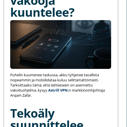
vakooja
kuuntelee?
Puhelin kuumenee taskussa, akku tyhjenee tavallista
nopeammin ja mobiilidataa kuluu selittämättömästi.
Tarkoittaako tämä, että laitteeseen on asennettu
vakoiluohjelma, kysyy
Astrill VPN
:n markkinointijohtaja
Arqam Zafar.
Tekoäly
suunnittelee