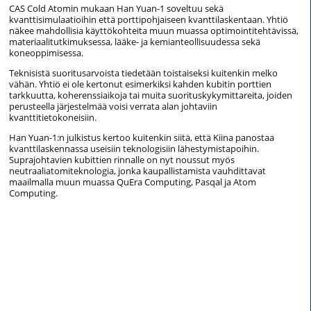
CAS Cold Atomin mukaan Han Yuan-1 soveltuu sekä
kvanttisimulaatioihin että porttipohjaiseen kvanttilaskentaan. Yhtiö
näkee mahdollisia käyttökohteita muun muassa optimointitehtävissä,
materiaalitutkimuksessa, lääke- ja kemianteollisuudessa sekä
koneoppimisessa.
Teknisistä suoritusarvoista tiedetään toistaiseksi kuitenkin melko
vähän. Yhtiö ei ole kertonut esimerkiksi kahden kubitin porttien
tarkkuutta, koherenssiaikoja tai muita suorituskykymittareita, joiden
perusteella järjestelmää voisi verrata alan johtaviin
kvanttitietokoneisiin.
Han Yuan-1:n julkistus kertoo kuitenkin siitä, että Kiina panostaa
kvanttilaskennassa useisiin teknologisiin lähestymistapoihin.
Suprajohtavien kubittien rinnalle on nyt noussut myös
neutraaliatomiteknologia, jonka kaupallistamista vauhdittavat
maailmalla muun muassa QuEra Computing, Pasqal ja Atom
Computing.