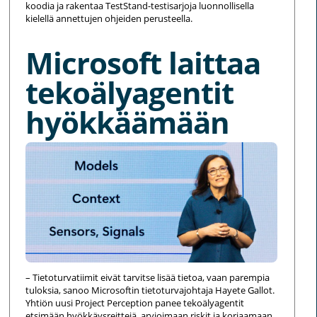
koodia ja rakentaa TestStand-testisarjoja luonnollisella
kielellä annettujen ohjeiden perusteella.
Microsoft laittaa
tekoälyagentit
hyökkäämään
– Tietoturvatiimit eivät tarvitse lisää tietoa, vaan parempia
tuloksia, sanoo Microsoftin tietoturvajohtaja Hayete Gallot.
Yhtiön uusi Project Perception panee tekoälyagentit
etsimään hyökkäysreittejä, arvioimaan riskit ja korjaamaan