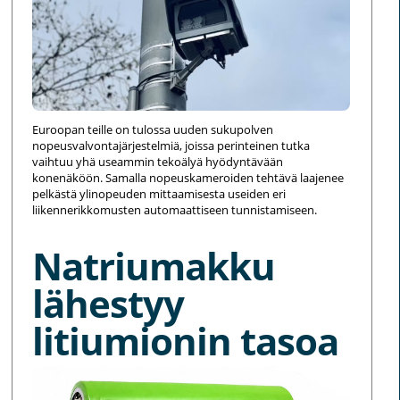
Euroopan teille on tulossa uuden sukupolven
nopeusvalvontajärjestelmiä, joissa perinteinen tutka
vaihtuu yhä useammin tekoälyä hyödyntävään
konenäköön. Samalla nopeuskameroiden tehtävä laajenee
pelkästä ylinopeuden mittaamisesta useiden eri
liikennerikkomusten automaattiseen tunnistamiseen.
Natriumakku
lähestyy
litiumionin tasoa