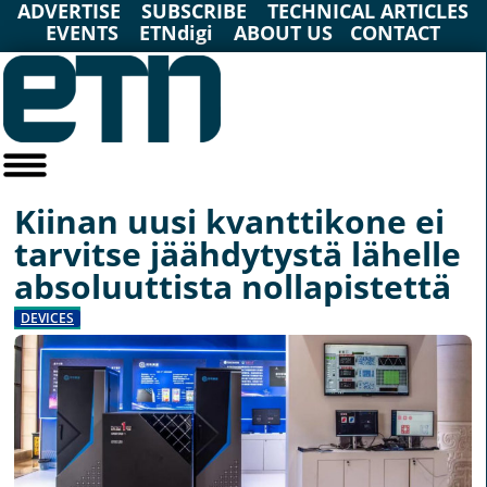
ADVERTISE
SUBSCRIBE
TECHNICAL ARTICLES
EVENTS
ETNdigi
ABOUT US
CONTACT
Kiinan uusi kvanttikone ei
tarvitse jäähdytystä lähelle
absoluuttista nollapistettä
DEVICES