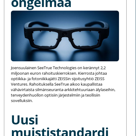
ongelmaa
Joensuulainen SeeTrue Technologies on kerännyt 2,2
miljoonan euron rahoituskierroksen. Kierrosta johtaa
optiikka- ja fotoniikkajätti ZEISSin sijoitusyhtiö ZEISS
Ventures. Rahoituksella SeeTrue aikoo kaupallistaa
vähävirtaista silmänseuranta-arkkitehtuuriaan älylaseihin,
terveydenhuollon optisiin järjestelmiin ja teollisiin
sovelluksiin.
Uusi
muististandardi