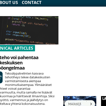
BOUT US
CONTACT
NICAL ARTICLES
teho voi pahentaa
keskuksen
pöongelmaa
Tekoälypalvelinten kasvava
tehotiheys tekee datakeskusten
varmistamisesta aiempaa
monimutkaisempaa. Ylimääräiset
hteet voivat parantaa
varmuutta, mutta samalla ne lisäävät
uormaa ja häiritsevät ilmavirtoja. Siksi
yöttö, varmennus ja jäähdytys on
teltava yhtenä kokonaisuutena.