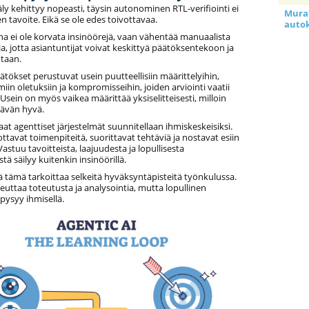
ly kehittyy nopeasti, täysin autonominen RTL-verifiointi ei
Murat
en tavoite. Eikä se ole edes toivottavaa.
auto
na ei ole korvata insinöörejä, vaan vähentää manuaalista
a, jotta asiantuntijat voivat keskittyä päätöksentekoon ja
ntaan.
äätökset perustuvat usein puutteellisiin määrittelyihin,
in oletuksiin ja kompromisseihin, joiden arviointi vaatii
sein on myös vaikea määrittää yksiselitteisesti, milloin
ttävän hyvä.
aat agenttiset järjestelmät suunnitellaan ihmiskeskeisiksi.
ttavat toimenpiteitä, suorittavat tehtäviä ja nostavat esiin
Vastuu tavoitteista, laajuudesta ja lopullisesta
ä säilyy kuitenkin insinöörillä.
 tämä tarkoittaa selkeitä hyväksyntäpisteitä työnkulussa.
uttaa toteutusta ja analysointia, mutta lopullinen
pysyy ihmisellä.