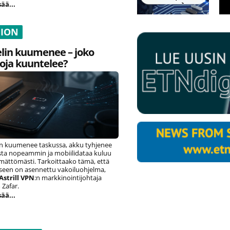
sää...
NION
lin kuumenee – joko
oja kuuntelee?
n kuumenee taskussa, akku tyhjenee
ista nopeammin ja mobiilidataa kuluu
ämättömästi. Tarkoittaako tämä, että
eseen on asennettu vakoiluohjelma,
Astrill VPN
:n markkinointijohtaja
Zafar.
sää...