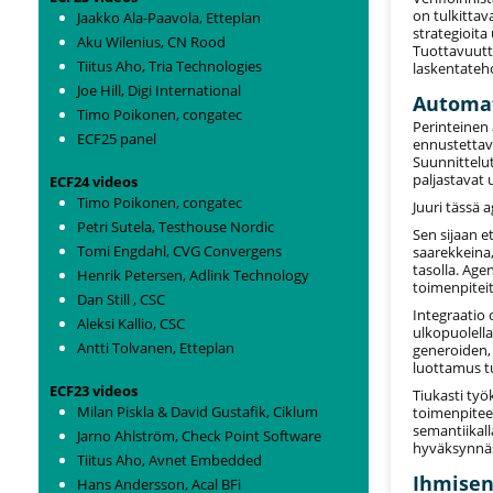
on tulkittav
Jaakko Ala-Paavola, Etteplan
strategioita 
Aku Wilenius, CN Rood
Tuottavuutt
Tiitus Aho, Tria Technologies
laskentateh
Joe Hill, Digi International
Automat
Timo Poikonen, congatec
Perinteinen
ECF25 panel
ennustettavi
Suunnittelut
paljastavat u
ECF24 videos
Timo Poikonen, congatec
Juuri tässä 
Petri Sutela, Testhouse Nordic
Sen sijaan et
Tomi Engdahl, CVG Convergens
saarekkeina,
tasolla. Agen
Henrik Petersen, Adlink Technology
toimenpiteit
Dan Still , CSC
Integraatio 
Aleksi Kallio, CSC
ulkopuolella
Antti Tolvanen, Etteplan
generoiden,
luottamus tu
ECF23 videos
Tiukasti työ
Milan Piskla & David Gustafik, Ciklum
toimenpiteet
semantiikalla
Jarno Ahlström, Check Point Software
hyväksynnäs
Tiitus Aho, Avnet Embedded
Ihmisen
Hans Andersson, Acal BFi