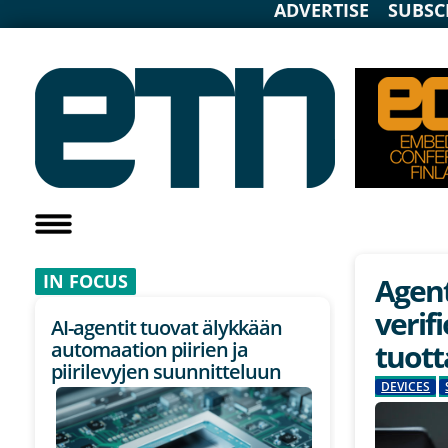
ADVERTISE
SUBSC
IN F
OCUS
Agent
verif
AI-agentit tuovat älykkään
tuot
automaation piirien ja
piirilevyjen suunnitteluun
DEVICES