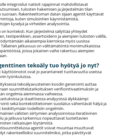
lle integroidut natiivit rajapinnat mahdollistavat
utsumisen, tulosten hakemisen ja järjestelmän tilan
 suoraan. Rakenteettoman datan sijaan agentit käyttävät
oimintoja, kuten simulointien käynnistämistä,
tojen kyselyä ja virheiden analysointia.
 on konteksti. Kun järjestelmä säilyttää yhteydet
en, testipenkkien, assertioidenn ja aiempien tulosten välillä,
yödyntämään aikaisempia kierroksia myös uusissa
. Tällainen jatkuvuus on välttämätöntä monimutkaisissa
mpäristöissä, joissa jokainen vaihe rakentuu aiempien
aan.
genttinen tekoäly tuo hyötyä jo nyt?
 käyttöönotot ovat jo parantaneet tuottavuutta useissa
nnin työnkuluissa.
ityksessä tekoälyavusteinen koodin generointi auttaa
maan suunnittelutarkoituksen verifiointivaatimuksiin ja
än ongelmia aiemmassa vaiheessa.
kastuksissa ja staattisessa analyysissä älykkäämpi
rointi sekä kontekstitietoinen suodatus vähentävät hälyä ja
 keskittymään todellisiin ongelmiin.
ainien välisten siirtymien analysoinnissa iteratiivinen
elu ja jatkuva tarkennus nopeuttavat luotettavien
nisten ratkaisujen löytämistä.
intisuunnittelussa agentit voivat muuntaa muuttuvat
lyt rakenteellisiksi suunnitelmiksi, jotka päivittyvät