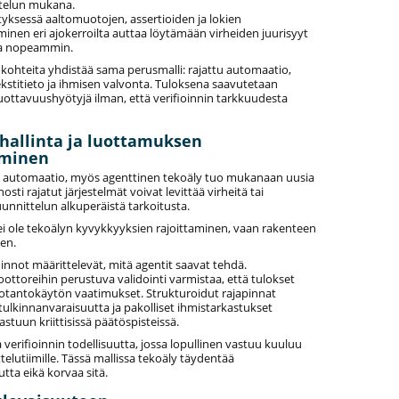
telun mukana.
ityksessä aaltomuotojen, assertioiden ja lokien
inen eri ajokerroilta auttaa löytämään virheiden juurisyyt
a nopeammin.
kohteita yhdistää sama perusmalli: rajattu automaatio,
kstitieto ja ihmisen valvonta. Tuloksena saavutetaan
uottavuushyötyjä ilman, että verifioinnin tarkkuudesta
 hallinta ja luottamuksen
äminen
i automaatio, myös agenttinen tekoäly tuo mukanaan uusia
osti rajatut järjestelmät voivat levittää virheitä tai
unnittelun alkuperäistä tarkoitusta.
ei ole tekoälyn kyvykkyyksien rajoittaminen, vaan rakenteen
en.
innot määrittelevät, mitä agentit saavat tehdä.
oottoreihin perustuva validointi varmistaa, että tulokset
uotantokäytön vaatimukset. Strukturoidut rajapinnat
ulkinnanvaraisuutta ja pakolliset ihmistarkastukset
astuun kriittisissä päätöspisteissä.
verifioinnin todellisuutta, jossa lopullinen vastuu kuuluu
telutiimille. Tässä mallissa tekoäly täydentää
utta eikä korvaa sitä.