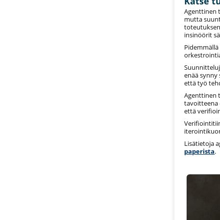
Katse t
Agenttinen 
mutta suunta
toteutuksen
insinöörit s
Pidemmällä 
orkestrointi
Suunnittelu
enää synny s
että työ te
Agenttinen 
tavoitteena
että verifio
Verifiointit
iterointikuo
Lisätietoja 
paperista
.