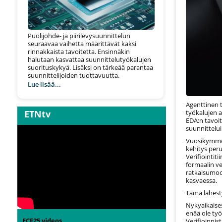
Puolijohde- ja piirilevysuunnittelun
seuraavaa vaihetta määrittävät kaksi
rinnakkaista tavoitetta. Ensinnäkin
halutaan kasvattaa suunnittelutyökalujen
suorituskykyä. Lisäksi on tärkeää parantaa
suunnittelijoiden tuottavuutta.
Lue lisää...
Agenttinen t
ETNtv
työkalujen 
EDA:n tavoit
suunnittelui
Vuosikymmen
kehitys per
Verifiointit
formaalin ve
ratkaisumoo
kasvaessa.
Tämä lähest
Nykyaikaises
enää ole ty
ECF25 videos
Verifioinnis