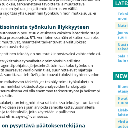
LATE
a tuloksia, tarkennettava tavoitteita ja muutettava
useiden työkalujen ja iterointikierrosten välillä.
a rajoittaa yhä useammin työnkulun monimutkaisuus, ei
Teko
o.
moni
Natri
isoinnista työnkulun älykkyyteen
Joens
 automaatio perustuu oletukseen vakaista lähtötiedoista ja
suur
sta prosesseista. RTL-verifioinnissa näin ei kuitenkaan ole.
 muuttuvat, määrittelyt tarkentuvat ja välitulokset
Uusi 
sein uusia riskejä.
tekoä
agenttinen tekoäly on noussut kiinnostavaksi vaihtoehdoksi.
Selai
kuin 
tä yksittäisiä työvaiheita optimoitaisiin erillisinä
 agenttipohjaiset järjestelmät toimivat koko työnkulun
tit seuraavat verifioinnin tilaa, suunnittelevat rajattuja
ä, suorittavat tehtäviä ja kokoavat tuloksista yhteenvedon.
NEW
on ratkaisevan tärkeää. Jos tekoäly toimii työkaluketjun
 esimerkiksi lokitiedostoja analysoiden tai skriptejä
Blue
 seurauksena voi olla enemmän tarkastustyötä ja heikompi
etäis
loksiin.
6 wa
kaluketjuun integroiduissa ratkaisuissa tekoälyn tuottamat
tuum
 voidaan sen sijaan arvioida samoilla kattavuusmalleilla,
Lisäk
 ja tarkistuksilla, joita käytetään lopullisessa
laitte
sä eli ns.
sign-off
-vaiheessa.
Yksi 
 on pysyttävä päätöksentekijänä
auto