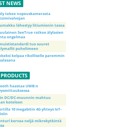
ST NEWS
äly tekee nopeuskamerasta
toimivalvojan
umakku lähestyy litiumionin tasoa
uulainen SeeTrue ratkoo älylasien
inta ongelmaa
muististandardi tuo suuret
lymallit puhelimeen
nkeksi kelpaa rikolliselle paremmin
salasana
 PRODUCTS
tooth haastaa UWB:n
yysmittauksessa
tin DC/DC-muunnin mahtuu
an koteloon
ortilla 10 megabitin 4G-yhteys IoT-
isiin
anturi korvaa neljä mikrokytkintä
ssa