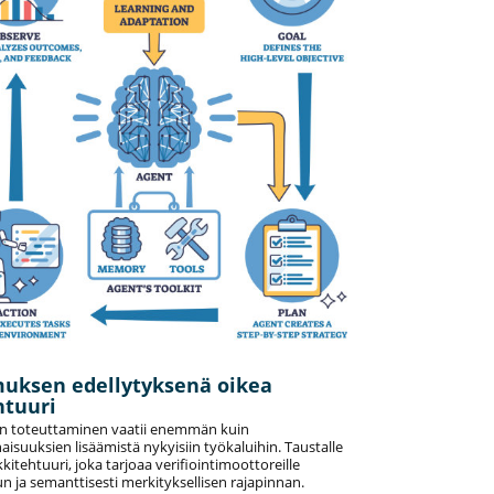
uksen edellytyksenä oikea
htuuri
n toteuttaminen vaatii enemmän kuin
isuuksien lisäämistä nykyisiin työkaluihin. Taustalle
kkitehtuuri, joka tarjoaa verifiointimoottoreille
n ja semanttisesti merkityksellisen rajapinnan.