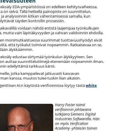
ulevaisuuteen
tekoäly EDA-ympäristöissä on edelleen kehitysvaiheessa,
 on selvä. Tällä hetkellä painopiste on suunnittelun,
 ja analysoinnin kitkan vähentämisessä samalla, kun
äilyttävät täyden kontrollin prosessiin.
aikavälillä voidaan nähdä entistä laajempaa työnkulkujen
a, mutta vain läpinäkyvyyden ja vahvan validoinnin ehdoilla.
jen monimutkaistuessa suurimmat tuottavuushyödyt eivät
iitä, että työkalut toimivat nopeammin. Ratkaisevaa on se,
hdään älykkäämmin.
tekoäly edustaa siirtymää työnkulun älykkyyteen. Sen
 on auttaa suunnittelutiimejä etenemään nopeammin ilman,
innin edellyttämä tarkkuus kärsii.
iimeille, jotka kamppailevat jatkuvasti kasvavan
rman kanssa, muutos tulee tuskin liian aikaisin.
agenttisen AI:n käytöstä verifioinnissa löytyy tästä
white
Harry Foster toimii
verifioinnin johtavana
tutkijana Siemens Digital
Industries Softwarella. Hän
on myös Verification
Academy -yhteisön toinen