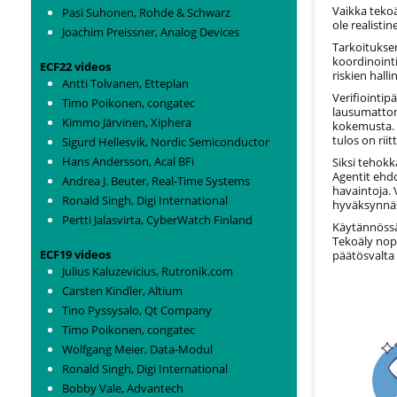
Vaikka tekoä
Pasi Suhonen, Rohde & Schwarz
ole realistin
Joachim Preissner, Analog Devices
Tarkoitukse
koordinointi
ECF22 videos
riskien halli
Antti Tolvanen, Etteplan
Verifiointip
Timo Poikonen, congatec
lausumattomi
Kimmo Järvinen, Xiphera
kokemusta. U
tulos on rii
Sigurd Hellesvik, Nordic Semiconductor
Hans Andersson, Acal BFi
Siksi tehokk
Agentit ehdo
Andrea J. Beuter, Real-Time Systems
havaintoja. 
Ronald Singh, Digi International
hyväksynnäst
Pertti Jalasvirta, CyberWatch Finland
Käytännössä
Tekoäly nope
ECF19 videos
päätösvalta 
Julius Kaluzevicius, Rutronik.com
Carsten Kindler, Altium
Tino Pyssysalo, Qt Company
Timo Poikonen, congatec
Wolfgang Meier, Data-Modul
Ronald Singh, Digi International
Bobby Vale, Advantech