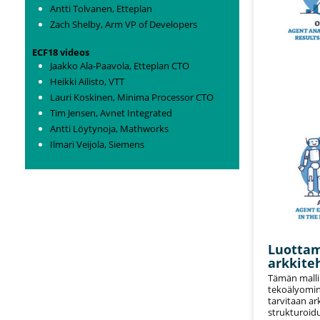
Antti Tolvanen, Etteplan
Zach Shelby, Arm VP of Developers
ECF18 videos
Jaakko Ala-Paavola, Etteplan CTO
Heikki Ailisto, VTT
Lauri Koskinen, Minima Processor CTO
Tim Jensen, Avnet Integrated
Antti Löytynoja, Mathworks
Ilmari Veijola, Siemens
Luottam
arkkite
Tämän malli
tekoälyomina
tarvitaan ar
strukturoidu