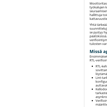
Moottoritaso
työkalujen k
seuraamisen
hallittuja t
kattavuustie
Yhtä tärkeää
suunnitteluj
se pystyy h
päätöksissä
verifiointiy
tulosten var
Missä a
Ensimmäiset
RTL-verifioi
RTL-keh
sovitta
löytämä
Lint-tar
konfigu
auttavat
Kellodom
tarkast
asynkro
Verifio
määritte