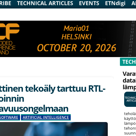
RIBE
TECHNICAL ARTICLES
EVENTS
ETNdigi
A
TECH
Vara
data
tinen tekoäly tarttuu RTL-
läm
ioinnin
tavuusongelmaan
teholä
SOFTWARE
ARTIFICIAL INTELLIGENCE
käyttö
lämpök
tehons
suunni