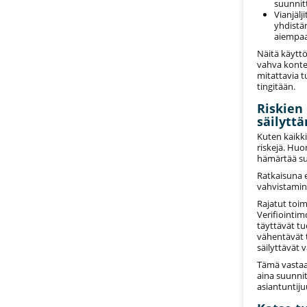
suunnit
Vianjälj
yhdistäm
aiempa
Näitä käyttö
vahva konte
mitattavia t
tingitään.
Riskien
säilytt
Kuten kaikk
riskejä. Huon
hämärtää su
Ratkaisuna 
vahvistamin
Rajatut toim
Verifiointim
täyttävät t
vähentävät t
säilyttävät v
Tämä vastaa 
aina suunnit
asiantuntiju