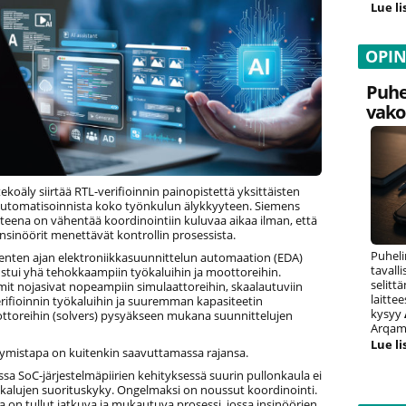
Lue li
OPI
Puhe
vako
ekoäly siirtää RTL-verifioinnin painopistettä yksittäisten
automatisoinnista koko työnkulun älykkyyteen. Siemens
teena on vähentää koordinointiin kuluvaa aikaa ilman, että
nsinöörit menettävät kontrollin prosessista.
Puheli
ten ajan elektroniikkasuunnittelun automaation (EDA)
tavall
ustui yhä tehokkaampiin työkaluihin ja moottoreihin.
selitt
iimit nojasivat nopeampiin simulaattoreihin, skaalautuviin
laitte
rifioinnin työkaluihin ja suuremman kapasiteetin
kysyy
ttoreihin (solvers) pysyäkseen mukana suunnittelujen
Arqam 
Lue li
ymistapa on kuitenkin saavuttamassa rajansa.
sa SoC-järjestelmäpiirien kehityksessä suurin pullonkaula ei
ökalujen suorituskyky. Ongelmaksi on noussut koordinointi.
ta on tullut jatkuva ja mukautuva prosessi, jossa insinöörien