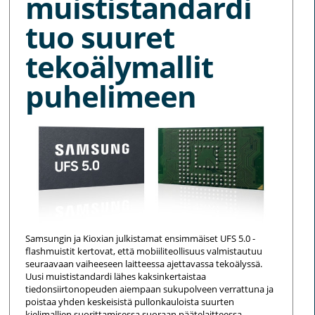
muististandardi
tuo suuret
tekoälymallit
puhelimeen
Samsungin ja Kioxian julkistamat ensimmäiset UFS 5.0 -
flashmuistit kertovat, että mobiiliteollisuus valmistautuu
seuraavaan vaiheeseen laitteessa ajettavassa tekoälyssä.
Uusi muististandardi lähes kaksinkertaistaa
tiedonsiirtonopeuden aiempaan sukupolveen verrattuna ja
poistaa yhden keskeisistä pullonkauloista suurten
kielimallien suorittamisessa suoraan päätelaitteessa.