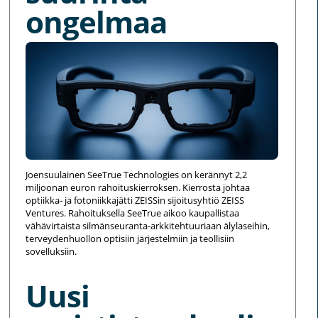
ongelmaa
Joensuulainen SeeTrue Technologies on kerännyt 2,2
miljoonan euron rahoituskierroksen. Kierrosta johtaa
optiikka- ja fotoniikkajätti ZEISSin sijoitusyhtiö ZEISS
Ventures. Rahoituksella SeeTrue aikoo kaupallistaa
vähävirtaista silmänseuranta-arkkitehtuuriaan älylaseihin,
terveydenhuollon optisiin järjestelmiin ja teollisiin
sovelluksiin.
Uusi