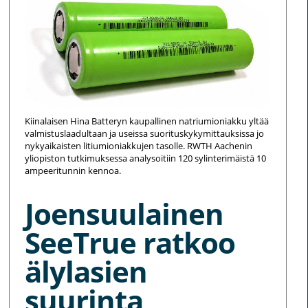
Kiinalaisen Hina Batteryn kaupallinen natriumioniakku yltää
valmistuslaadultaan ja useissa suorituskykymittauksissa jo
nykyaikaisten litiumioniakkujen tasolle. RWTH Aachenin
yliopiston tutkimuksessa analysoitiin 120 sylinterimäistä 10
ampeeritunnin kennoa.
Joensuulainen
SeeTrue ratkoo
älylasien
suurinta