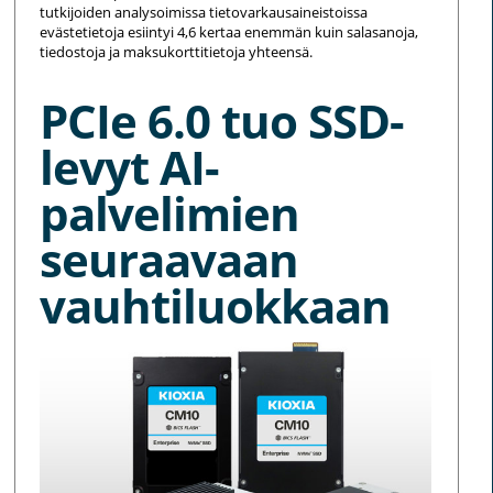
tutkijoiden analysoimissa tietovarkausaineistoissa
evästetietoja esiintyi 4,6 kertaa enemmän kuin salasanoja,
tiedostoja ja maksukorttitietoja yhteensä.
PCIe 6.0 tuo SSD-
levyt AI-
palvelimien
seuraavaan
vauhtiluokkaan