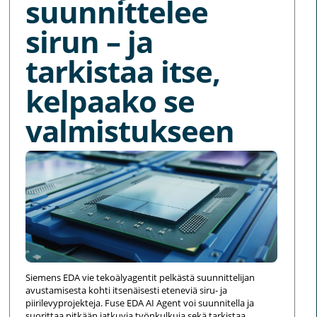
suunnittelee
sirun – ja
tarkistaa itse,
kelpaako se
valmistukseen
Siemens EDA vie tekoälyagentit pelkästä suunnittelijan
avustamisesta kohti itsenäisesti eteneviä siru- ja
piirilevyprojekteja. Fuse EDA AI Agent voi suunnitella ja
suorittaa pitkään jatkuvia työnkulkuja sekä tarkistaa