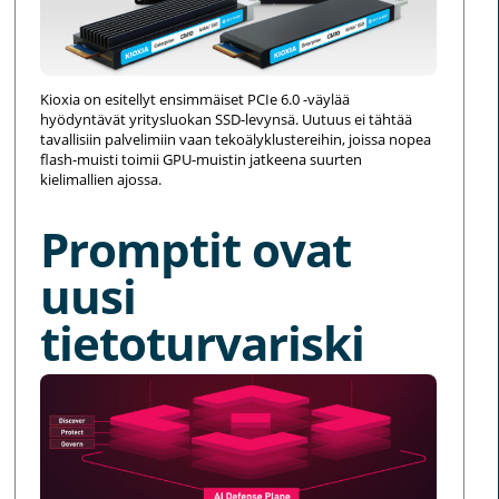
Kioxia on esitellyt ensimmäiset PCIe 6.0 -väylää
hyödyntävät yritysluokan SSD-levynsä. Uutuus ei tähtää
tavallisiin palvelimiin vaan tekoälyklustereihin, joissa nopea
flash-muisti toimii GPU-muistin jatkeena suurten
kielimallien ajossa.
Promptit ovat
uusi
tietoturvariski