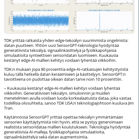
TDK yrittää ratkaista yhden edge-tekoälyn suurimmista ongelmista:
datan puutteen. Yhtiön uusi SensorGPT-teknologia hyödyntää
generatiivista tekoälyä, signaalinkäsittelyä ja fysiikkapohjaisia
simulaatioita synteettisen sensoridatan luomiseen. Kuukausia
kestänyt edge-AI-mallien kehitys voidaan lyhentää viikkoihin.
TDK:n mukaan jopa 80 prosenttia edge-AI-ratkaisujen kehitystyöstä
kuluu tällä hetkellä datan keräämiseen ja käsittelyyn. SensorGPT:n
tavoitteena on pudottaa oikean datan tarve noin 10 prosenttiin.
– Kuukausia kestänyt edge-AI-mallien kehitys voidaan lyhentää
viikkoihin. Generatiivisen tekoälyn, simuloinnin ja muiden
menetelmien avulla voidaan luoda korkealaatuista dataa, joka vastaa
todellisia olosuhteita, sanoo TDK USA:n teknologiajohtoon kuuluva Jim
Tran.
Käytännössä SensorGPT yrittää opettaa tekoälyn ymmärtämään
sensorien käyttäytymistä niin hyvin, että se pystyy generoimaan
realistista sensoridataa mallien koulutukseen. Teknologia hyödyntää
generatiivisia AI-malleja, fysiikkapohjaisia simulaatioita,
signaalinkäsittelyä sekä datan augmentointia.