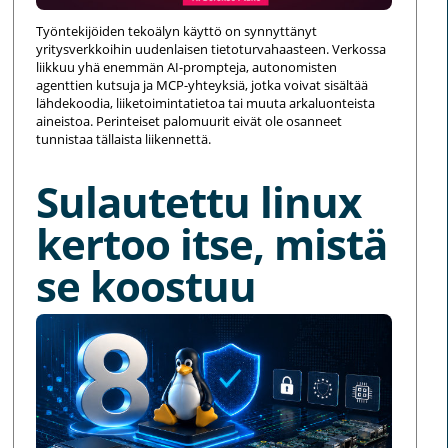
Työntekijöiden tekoälyn käyttö on synnyttänyt
yritysverkkoihin uudenlaisen tietoturvahaasteen. Verkossa
liikkuu yhä enemmän AI-prompteja, autonomisten
agenttien kutsuja ja MCP-yhteyksiä, jotka voivat sisältää
lähdekoodia, liiketoimintatietoa tai muuta arkaluonteista
aineistoa. Perinteiset palomuurit eivät ole osanneet
tunnistaa tällaista liikennettä.
Sulautettu linux
kertoo itse, mistä
se koostuu