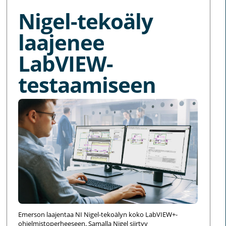
Nigel-tekoäly
laajenee
LabVIEW-
testaamiseen
Emerson laajentaa NI Nigel-tekoälyn koko LabVIEW+-
ohjelmistoperheeseen. Samalla Nigel siirtyy