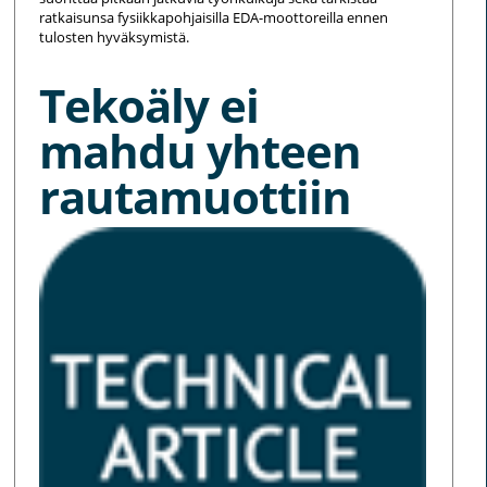
ratkaisunsa fysiikkapohjaisilla EDA-moottoreilla ennen
tulosten hyväksymistä.
Tekoäly ei
mahdu yhteen
rautamuottiin