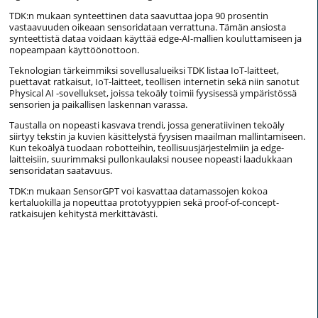
TDK:n mukaan synteettinen data saavuttaa jopa 90 prosentin
vastaavuuden oikeaan sensoridataan verrattuna. Tämän ansiosta
synteettistä dataa voidaan käyttää edge-AI-mallien kouluttamiseen ja
nopeampaan käyttöönottoon.
Teknologian tärkeimmiksi sovellusalueiksi TDK listaa IoT-laitteet,
puettavat ratkaisut, IoT-laitteet, teollisen internetin sekä niin sanotut
Physical AI -sovellukset, joissa tekoäly toimii fyysisessä ympäristössä
sensorien ja paikallisen laskennan varassa.
Taustalla on nopeasti kasvava trendi, jossa generatiivinen tekoäly
siirtyy tekstin ja kuvien käsittelystä fyysisen maailman mallintamiseen.
Kun tekoälyä tuodaan robotteihin, teollisuusjärjestelmiin ja edge-
laitteisiin, suurimmaksi pullonkaulaksi nousee nopeasti laadukkaan
sensoridatan saatavuus.
TDK:n mukaan SensorGPT voi kasvattaa datamassojen kokoa
kertaluokilla ja nopeuttaa prototyyppien sekä proof-of-concept-
ratkaisujen kehitystä merkittävästi.