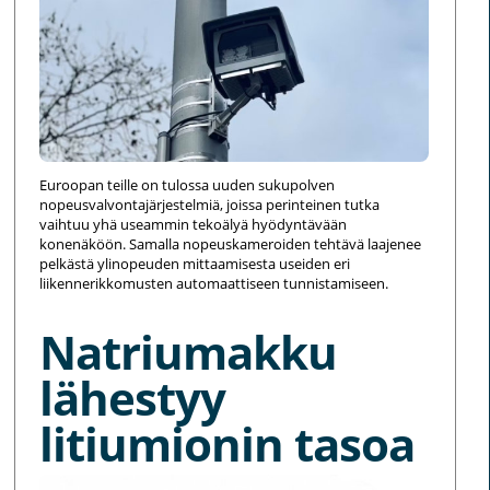
Euroopan teille on tulossa uuden sukupolven
nopeusvalvontajärjestelmiä, joissa perinteinen tutka
vaihtuu yhä useammin tekoälyä hyödyntävään
konenäköön. Samalla nopeuskameroiden tehtävä laajenee
pelkästä ylinopeuden mittaamisesta useiden eri
liikennerikkomusten automaattiseen tunnistamiseen.
Natriumakku
lähestyy
litiumionin tasoa