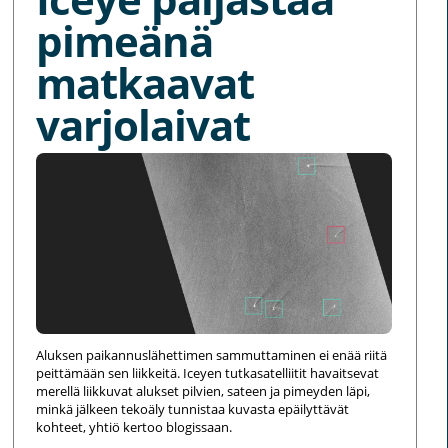
pimeänä
matkaavat
varjolaivat
Aluksen paikannuslähettimen sammuttaminen ei enää riitä
peittämään sen liikkeitä. Iceyen tutkasatelliitit havaitsevat
merellä liikkuvat alukset pilvien, sateen ja pimeyden läpi,
minkä jälkeen tekoäly tunnistaa kuvasta epäilyttävät
kohteet, yhtiö kertoo blogissaan.