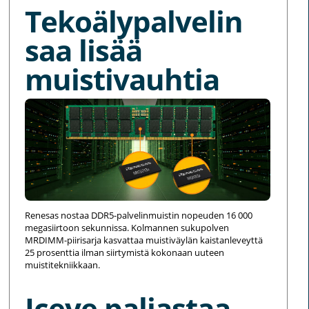
Tekoälypalvelin
saa lisää
muistivauhtia
Renesas nostaa DDR5-palvelinmuistin nopeuden 16 000
megasiirtoon sekunnissa. Kolmannen sukupolven
MRDIMM-piirisarja kasvattaa muistiväylän kaistanleveyttä
25 prosenttia ilman siirtymistä kokonaan uuteen
muistitekniikkaan.
Iceye paljastaa