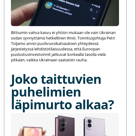
Bittiumin vahva kasvu ei yhtiön mukaan ole vain Ukrainan
sodan synnyttämä hetkellinen ilmiö. Toimitusjohtaja Petri
Toljamo arvioi puolivuosikatsauksen yhteydessä
järjestetyssä lehdistötilaisuudessa, että Euroopan
puolustusinvestoinnit jatkuvat korkealla tasolla vielä
pitkään, vaikka Ukrainaan saataisiin rauha.
Joko taittuvien
puhelimien
läpimurto alkaa?