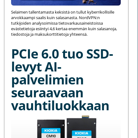
Selaimen tallentamasta keksistä on tullut kyberrikollisille
arvokkaampi saalis kuin salasanasta. NordVPN:n
tutkijoiden analysoimissa tietovarkausaineistoissa
evästetietoja esiintyi 4,6 kertaa enemmän kuin salasanoja,
tiedostoja ja maksukorttitietoja yhteensä.
PCIe 6.0 tuo SSD-
levyt AI-
palvelimien
seuraavaan
vauhtiluokkaan