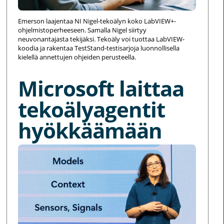
Emerson laajentaa NI Nigel-tekoälyn koko LabVIEW+-
ohjelmistoperheeseen. Samalla Nigel siirtyy
neuvonantajasta tekijäksi. Tekoäly voi tuottaa LabVIEW-
koodia ja rakentaa TestStand-testisarjoja luonnollisella
kielellä annettujen ohjeiden perusteella.
Microsoft laittaa
tekoälyagentit
hyökkäämään