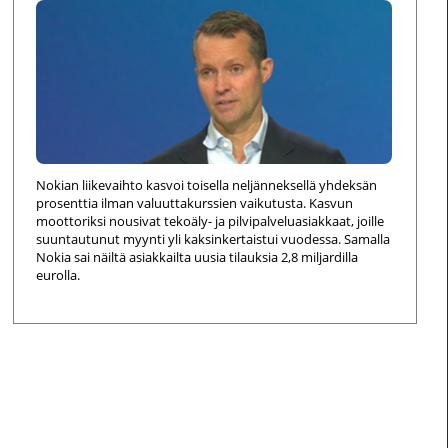
Nokian liikevaihto kasvoi toisella neljänneksellä yhdeksän
prosenttia ilman valuuttakurssien vaikutusta. Kasvun
moottoriksi nousivat tekoäly- ja pilvipalveluasiakkaat, joille
suuntautunut myynti yli kaksinkertaistui vuodessa. Samalla
Nokia sai näiltä asiakkailta uusia tilauksia 2,8 miljardilla
eurolla.