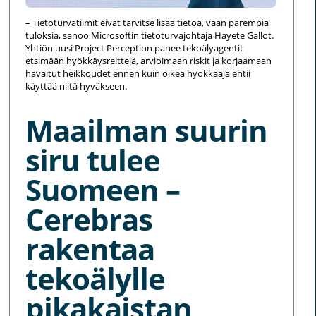
– Tietoturvatiimit eivät tarvitse lisää tietoa, vaan parempia
tuloksia, sanoo Microsoftin tietoturvajohtaja Hayete Gallot.
Yhtiön uusi Project Perception panee tekoälyagentit
etsimään hyökkäysreittejä, arvioimaan riskit ja korjaamaan
havaitut heikkoudet ennen kuin oikea hyökkääjä ehtii
käyttää niitä hyväkseen.
Maailman suurin
siru tulee
Suomeen –
Cerebras
rakentaa
tekoälylle
pikakaistan