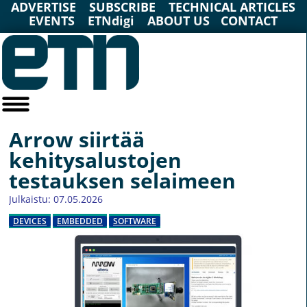
ADVERTISE
SUBSCRIBE
TECHNICAL ARTICLES
EVENTS
ETNdigi
ABOUT US
CONTACT
Arrow siirtää
kehitysalustojen
testauksen selaimeen
Julkaistu: 07.05.2026
DEVICES
EMBEDDED
SOFTWARE