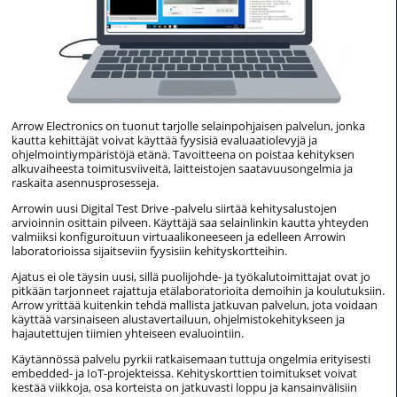
Arrow Electronics on tuonut tarjolle selainpohjaisen palvelun, jonka
kautta kehittäjät voivat käyttää fyysisiä evaluaatiolevyjä ja
ohjelmointiympäristöjä etänä. Tavoitteena on poistaa kehityksen
alkuvaiheesta toimitusviiveitä, laitteistojen saatavuusongelmia ja
raskaita asennusprosesseja.
Arrowin uusi Digital Test Drive -palvelu siirtää kehitysalustojen
arvioinnin osittain pilveen. Käyttäjä saa selainlinkin kautta yhteyden
valmiiksi konfiguroituun virtuaalikoneeseen ja edelleen Arrowin
laboratorioissa sijaitseviin fyysisiin kehityskortteihin.
Ajatus ei ole täysin uusi, sillä puolijohde- ja työkalutoimittajat ovat jo
pitkään tarjonneet rajattuja etälaboratorioita demoihin ja koulutuksiin.
Arrow yrittää kuitenkin tehdä mallista jatkuvan palvelun, jota voidaan
käyttää varsinaiseen alustavertailuun, ohjelmistokehitykseen ja
hajautettujen tiimien yhteiseen evaluointiin.
Käytännössä palvelu pyrkii ratkaisemaan tuttuja ongelmia erityisesti
embedded- ja IoT-projekteissa. Kehityskorttien toimitukset voivat
kestää viikkoja, osa korteista on jatkuvasti loppu ja kansainvälisiin