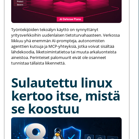
Työntekijöiden tekoälyn käyttö on synnyttänyt
yritysverkkoihin uudenlaisen tietoturvahaasteen. Verkossa
liikkuu yhä enemmän AI-prompteja, autonomisten
agenttien kutsuja ja MCP-yhteyksiä, jotka voivat sisältää
lähdekoodia, liiketoimintatietoa tai muuta arkaluonteista
aineistoa. Perinteiset palomuurit eivät ole osanneet
tunnistaa tällaista liikennettä.
Sulautettu linux
kertoo itse, mistä
se koostuu