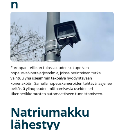
n
Euroopan teille on tulossa uuden sukupolven
nopeusvalvontajärjestelmiä, joissa perinteinen tutka
vaihtuu yhä useammin tekoälyä hyödyntävään
konenäköön. Samalla nopeuskameroiden tehtävä laajenee
pelkästä ylinopeuden mittaamisesta useiden eri
liikennerikkomusten automaattiseen tunnistamiseen.
Natriumakku
lähestyy