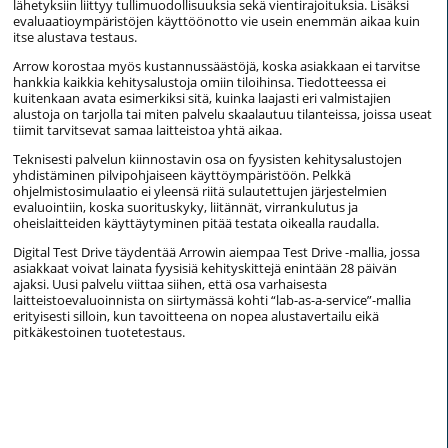
lähetyksiin liittyy tullimuodollisuuksia sekä vientirajoituksia. Lisäksi
evaluaatioympäristöjen käyttöönotto vie usein enemmän aikaa kuin
itse alustava testaus.
Arrow korostaa myös kustannussäästöjä, koska asiakkaan ei tarvitse
hankkia kaikkia kehitysalustoja omiin tiloihinsa. Tiedotteessa ei
kuitenkaan avata esimerkiksi sitä, kuinka laajasti eri valmistajien
alustoja on tarjolla tai miten palvelu skaalautuu tilanteissa, joissa useat
tiimit tarvitsevat samaa laitteistoa yhtä aikaa.
Teknisesti palvelun kiinnostavin osa on fyysisten kehitysalustojen
yhdistäminen pilvipohjaiseen käyttöympäristöön. Pelkkä
ohjelmistosimulaatio ei yleensä riitä sulautettujen järjestelmien
evaluointiin, koska suorituskyky, liitännät, virrankulutus ja
oheislaitteiden käyttäytyminen pitää testata oikealla raudalla.
Digital Test Drive täydentää Arrowin aiempaa Test Drive -mallia, jossa
asiakkaat voivat lainata fyysisiä kehityskittejä enintään 28 päivän
ajaksi. Uusi palvelu viittaa siihen, että osa varhaisesta
laitteistoevaluoinnista on siirtymässä kohti “lab-as-a-service”-mallia
erityisesti silloin, kun tavoitteena on nopea alustavertailu eikä
pitkäkestoinen tuotetestaus.