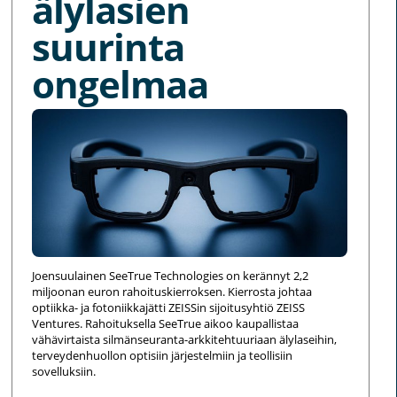
älylasien
suurinta
ongelmaa
Joensuulainen SeeTrue Technologies on kerännyt 2,2
miljoonan euron rahoituskierroksen. Kierrosta johtaa
optiikka- ja fotoniikkajätti ZEISSin sijoitusyhtiö ZEISS
Ventures. Rahoituksella SeeTrue aikoo kaupallistaa
vähävirtaista silmänseuranta-arkkitehtuuriaan älylaseihin,
terveydenhuollon optisiin järjestelmiin ja teollisiin
sovelluksiin.