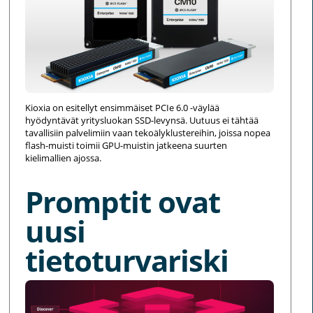
Kioxia on esitellyt ensimmäiset PCIe 6.0 -väylää
hyödyntävät yritysluokan SSD-levynsä. Uutuus ei tähtää
tavallisiin palvelimiin vaan tekoälyklustereihin, joissa nopea
flash-muisti toimii GPU-muistin jatkeena suurten
kielimallien ajossa.
Promptit ovat
uusi
tietoturvariski