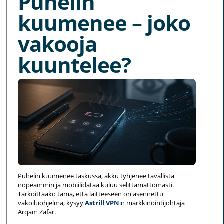
Puhelin
kuumenee – joko
vakooja
kuuntelee?
Puhelin kuumenee taskussa, akku tyhjenee tavallista
nopeammin ja mobiilidataa kuluu selittämättömästi.
Tarkoittaako tämä, että laitteeseen on asennettu
vakoiluohjelma, kysyy
Astrill VPN
:n markkinointijohtaja
Arqam Zafar.