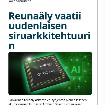
kokonaisuutena.
Reunaäly vaatii
uudenlaisen
siruarkkitehtuuri
n
Paikallinen tekoälylaskenta voi tyhjentää pienen laitteen
akun jo ennen lounasta. Ambient Scientificin mukaan