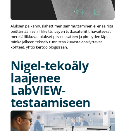
Aluksen paikannuslähettimen sammuttaminen ei enää riitä
peittämään sen liikkeitä. Iceyen tutkasatelliitit havaitsevat
merellä liikkuvat alukset pilvien, sateen ja pimeyden läpi,
minkä jälkeen tekoäly tunnistaa kuvasta epäilyttävät
kohteet, yhtiö kertoo blogissaan.
Nigel-tekoäly
laajenee
LabVIEW-
testaamiseen