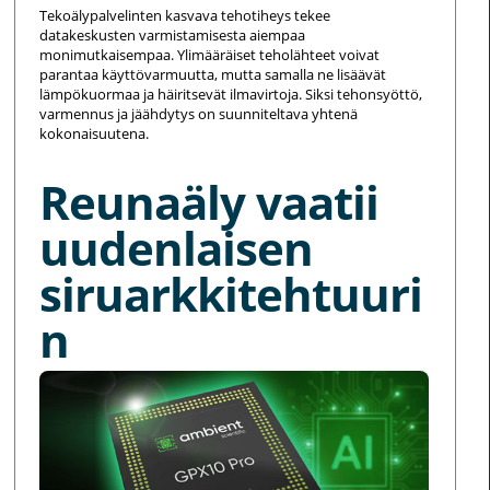
Tekoälypalvelinten kasvava tehotiheys tekee
datakeskusten varmistamisesta aiempaa
monimutkaisempaa. Ylimääräiset teholähteet voivat
parantaa käyttövarmuutta, mutta samalla ne lisäävät
lämpökuormaa ja häiritsevät ilmavirtoja. Siksi tehonsyöttö,
varmennus ja jäähdytys on suunniteltava yhtenä
kokonaisuutena.
Reunaäly vaatii
uudenlaisen
siruarkkitehtuuri
n