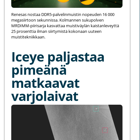
Renesas nostaa DDR5-palvelinmuistin nopeuden 16 000
megasiirtoon sekunnissa. Kolmannen sukupolven
MRDIMM-piirisarja kasvattaa muistiväylän kaistanleveyttä
25 prosenttia ilman siirtymistä kokonaan uuteen
muistitekniikkaan.
Iceye paljastaa
pimeänä
matkaavat
varjolaivat