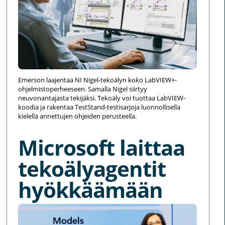
Emerson laajentaa NI Nigel-tekoälyn koko LabVIEW+-
ohjelmistoperheeseen. Samalla Nigel siirtyy
neuvonantajasta tekijäksi. Tekoäly voi tuottaa LabVIEW-
koodia ja rakentaa TestStand-testisarjoja luonnollisella
kielellä annettujen ohjeiden perusteella.
Microsoft laittaa
tekoälyagentit
hyökkäämään