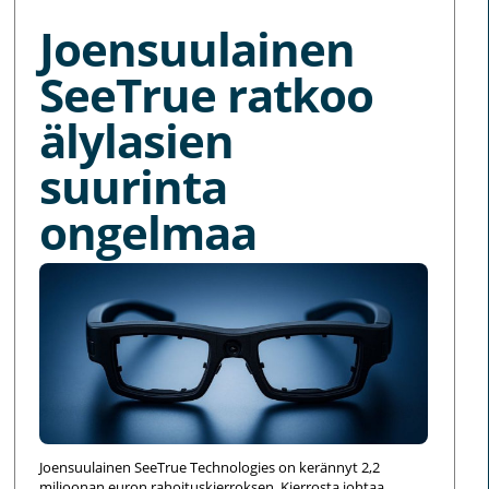
Joensuulainen
SeeTrue ratkoo
älylasien
suurinta
ongelmaa
Joensuulainen SeeTrue Technologies on kerännyt 2,2
miljoonan euron rahoituskierroksen. Kierrosta johtaa