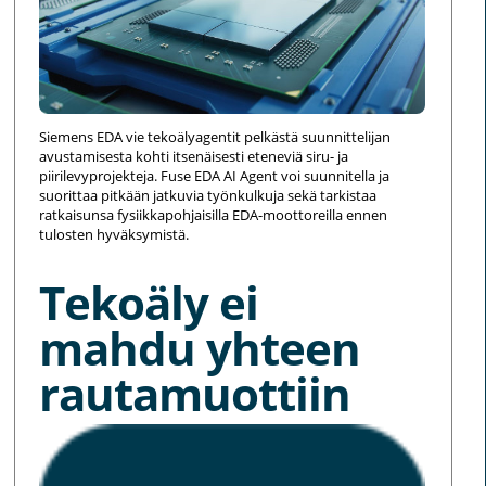
Siemens EDA vie tekoälyagentit pelkästä suunnittelijan
avustamisesta kohti itsenäisesti eteneviä siru- ja
piirilevyprojekteja. Fuse EDA AI Agent voi suunnitella ja
suorittaa pitkään jatkuvia työnkulkuja sekä tarkistaa
ratkaisunsa fysiikkapohjaisilla EDA-moottoreilla ennen
tulosten hyväksymistä.
Tekoäly ei
mahdu yhteen
rautamuottiin