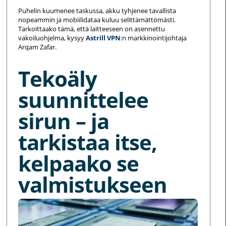
Puhelin kuumenee taskussa, akku tyhjenee tavallista
nopeammin ja mobiilidataa kuluu selittämättömästi.
Tarkoittaako tämä, että laitteeseen on asennettu
vakoiluohjelma, kysyy
Astrill VPN
:n markkinointijohtaja
Arqam Zafar.
Tekoäly
suunnittelee
sirun – ja
tarkistaa itse,
kelpaako se
valmistukseen