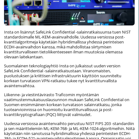
Insta on lisännyt SafeLink Confidential -salainratkaisuunsa tuen NIST
standardoimalle ML-KEM-avainvaihdolle. Uudessa versiossa post-
kvanttialgoritmeja käytetään hybridimallissa yhdessä perinteisen
ECDH-avainvaihdon kanssa, mikä mahdollistaa siirtymisen
kvanttiturvalliseen tietoliikenteeseen ilman muutoksia olemassa
olevaan laitekantaan.
Suomalainen teknologiayhtiö Insta on julkaissut uuden version
SafeLink Confidential -salainratkaisustaan. Viranomaisten,
puolustuksen ja kriittisen infrastruktuurin käyttöön suunniteltu
korkean turvatason VPN-ratkaisu tukee nyt kvanttiturvallista
avaintenvaihtoa.
Liikenne- ja viestintävirasto Traficomin myöntämän
vaatimustenmukaisuuslausunnon mukaan SafeLink Confidential on
Suomen ensimmäinen korkean turvatason salainratkaisu, jonka
tuotearvioinnissa on huomioitu kvanttiturvallisuus ja post-
kvanttikryptografiaan (PQC) liittyvät valmiudet.
Uudessa versiossa avaintenvaihto perustuu NIST FIPS 203 -standardiin
ja sen määrittelemiin ML-KEM-768- ja ML-KEM-1024-algoritmeihin. Niitä
käytetään niin sanotussa hybridimallissa yhdessä perinteisten ECDH-
384- ja ECDH-521-avaintenvaihtoalgoritmien kanssa. Organisaatio voi