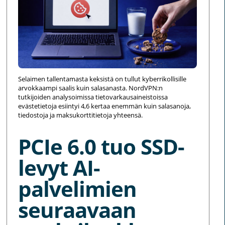
Selaimen tallentamasta keksistä on tullut kyberrikollisille
arvokkaampi saalis kuin salasanasta. NordVPN:n
tutkijoiden analysoimissa tietovarkausaineistoissa
evästetietoja esiintyi 4,6 kertaa enemmän kuin salasanoja,
tiedostoja ja maksukorttitietoja yhteensä.
PCIe 6.0 tuo SSD-
levyt AI-
palvelimien
seuraavaan