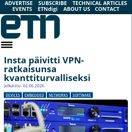
ADVERTISE
SUBSCRIBE
TECHNICAL ARTICLES
EVENTS
ETNdigi
ABOUT US
CONTACT
Insta päivitti VPN-
ratkaisunsa
kvanttiturvalliseksi
Julkaistu: 02.06.2026
DEVICES
EMBEDDED
NETWORKS
SOFTWARE