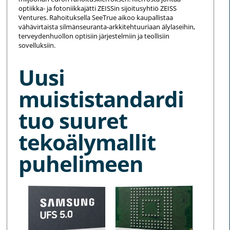
optiikka- ja fotoniikkajätti ZEISSin sijoitusyhtiö ZEISS
Ventures. Rahoituksella SeeTrue aikoo kaupallistaa
vähävirtaista silmänseuranta-arkkitehtuuriaan älylaseihin,
terveydenhuollon optisiin järjestelmiin ja teollisiin
sovelluksiin.
Uusi
muististandardi
tuo suuret
tekoälymallit
puhelimeen