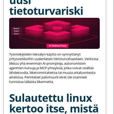
tietoturvariski
Työntekijöiden tekoälyn käyttö on synnyttänyt
yritysverkkoihin uudenlaisen tietoturvahaasteen. Verkossa
liikkuu yhä enemmän AI-prompteja, autonomisten
agenttien kutsuja ja MCP-yhteyksiä, jotka voivat sisältää
lähdekoodia, liiketoimintatietoa tai muuta arkaluonteista
aineistoa. Perinteiset palomuurit eivät ole osanneet
tunnistaa tällaista liikennettä.
Sulautettu linux
kertoo itse, mistä