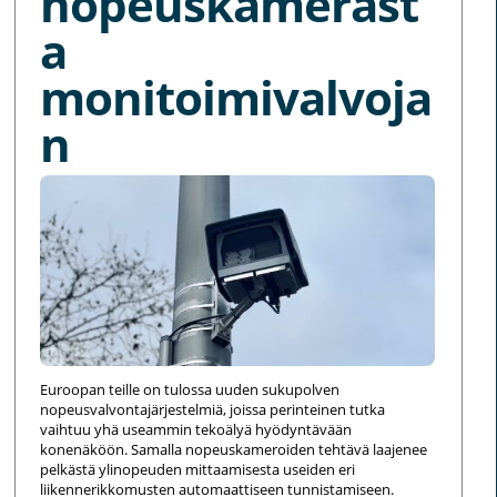
nopeuskamerast
a
monitoimivalvoja
n
Euroopan teille on tulossa uuden sukupolven
nopeusvalvontajärjestelmiä, joissa perinteinen tutka
vaihtuu yhä useammin tekoälyä hyödyntävään
konenäköön. Samalla nopeuskameroiden tehtävä laajenee
pelkästä ylinopeuden mittaamisesta useiden eri
liikennerikkomusten automaattiseen tunnistamiseen.