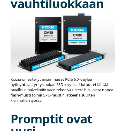
vauhtiluokkaan
Kioxia on esitellyt ensimmäiset PCIe 6.0 -väylää
hyödyntävät yritysluokan SSD-levynsä. Uutuus ei tähtää
tavallisiin palvelimiin vaan tekoälyklustereihin, joissa nopea
flash-muisti toimii GPU-muistin jatkeena suurten
kielimallien ajossa.
Promptit ovat
uusi