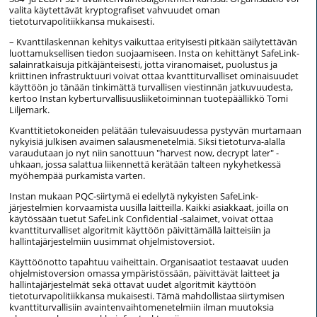
valita käytettävät kryptografiset vahvuudet oman
tietoturvapolitiikkansa mukaisesti.
– Kvanttilaskennan kehitys vaikuttaa erityisesti pitkään säilytettävän
luottamuksellisen tiedon suojaamiseen. Insta on kehittänyt SafeLink-
salainratkaisuja pitkäjänteisesti, jotta viranomaiset, puolustus ja
kriittinen infrastruktuuri voivat ottaa kvanttiturvalliset ominaisuudet
käyttöön jo tänään tinkimättä turvallisen viestinnän jatkuvuudesta,
kertoo Instan kyberturvallisuusliiketoiminnan tuotepäällikkö Tomi
Liljemark.
Kvanttitietokoneiden pelätään tulevaisuudessa pystyvän murtamaan
nykyisiä julkisen avaimen salausmenetelmiä. Siksi tietoturva-alalla
varaudutaan jo nyt niin sanottuun "harvest now, decrypt later" -
uhkaan, jossa salattua liikennettä kerätään talteen nykyhetkessä
myöhempää purkamista varten.
Instan mukaan PQC-siirtymä ei edellytä nykyisten SafeLink-
järjestelmien korvaamista uusilla laitteilla. Kaikki asiakkaat, joilla on
käytössään tuetut SafeLink Confidential -salaimet, voivat ottaa
kvanttiturvalliset algoritmit käyttöön päivittämällä laitteisiin ja
hallintajärjestelmiin uusimmat ohjelmistoversiot.
Käyttöönotto tapahtuu vaiheittain. Organisaatiot testaavat uuden
ohjelmistoversion omassa ympäristössään, päivittävät laitteet ja
hallintajärjestelmät sekä ottavat uudet algoritmit käyttöön
tietoturvapolitiikkansa mukaisesti. Tämä mahdollistaa siirtymisen
kvanttiturvallisiin avaintenvaihtomenetelmiin ilman muutoksia