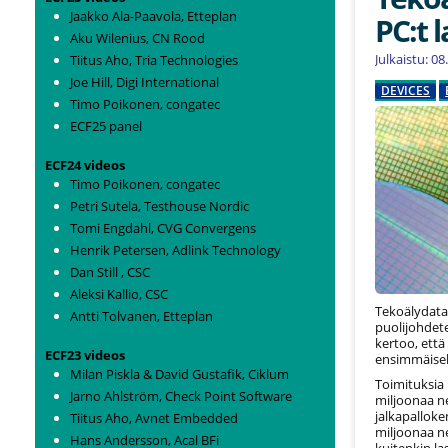
Jaakko Ala-Paavola, Etteplan
PC:t 
Aku Wilenius, CN Rood
Julkaistu: 0
Tiitus Aho, Tria Technologies
Joe Hill, Digi International
DEVICES
Timo Poikonen, congatec
ECF25 panel
ECF24 videos
Timo Poikonen, congatec
Petri Sutela, Testhouse Nordic
Tomi Engdahl, CVG Convergens
Henrik Petersen, Adlink Technology
Dan Still , CSC
Aleksi Kallio, CSC
Tekoälydata
Antti Tolvanen, Etteplan
puolijohdete
kertoo, ett
ECF23 videos
ensimmäisell
Milan Piskla & David Gustafik, Ciklum
Toimituksia 
Jarno Ahlström, Check Point Software
miljoonaa ne
jalkapalloke
Tiitus Aho, Avnet Embedded
miljoonaa ne
Hans Andersson, Acal BFi
kuitenkin la