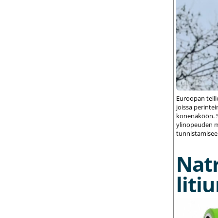
Euroopan teil
joissa perint
konenäköön. S
ylinopeuden m
tunnistamisee
Nat
liti