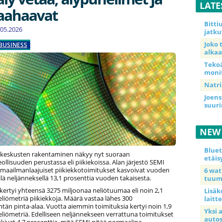
LATE
laahaavat
Bitt
8.05.2026
jatku
Joko 
BUSINESS
alkaa
Teko
moni
Natri
Joens
suur
NEW
Blue
keskusten rakentaminen näkyy nyt suoraan
etäis
ollisuuden perustassa eli piikiekoissa. Alan järjestö SEMI
ä maailmanlaajuiset piikiekkotoimitukset kasvoivat vuoden
6 wa
ä neljänneksellä 13,1 prosenttia vuoden takaisesta.
tuum
kertyi yhteensä 3275 miljoonaa neliötuumaa eli noin 2,1
Lisäk
liömetriä piikiekkoja. Määrä vastaa lähes 300
laitte
ntän pinta-alaa. Vuotta aiemmin toimituksia kertyi noin 1,9
Yksi 
liömetriä. Edelliseen neljännekseen verrattuna toimitukset
auto
skivat 4,7 prosenttia, mitä SEMI pitää normaalina