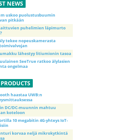
ST NEWS
ium uskoo puolustusbuumin
van pitkään
taittuvien puhelimien läpimurto
?
äly tekee nopeuskamerasta
toimivalvojan
umakku lähestyy litiumionin tasoa
uulainen SeeTrue ratkoo älylasien
inta ongelmaa
 PRODUCTS
tooth haastaa UWB:n
yysmittauksessa
tin DC/DC-muunnin mahtuu
an koteloon
ortilla 10 megabitin 4G-yhteys IoT-
isiin
anturi korvaa neljä mikrokytkintä
ssa