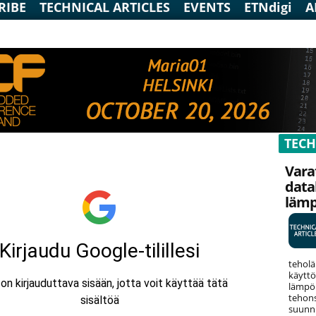
RIBE
TECHNICAL ARTICLES
EVENTS
ETNdigi
A
TECH
Vara
data
läm
teholä
käyttö
lämpök
tehons
suunni