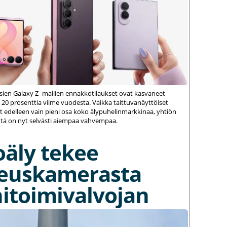
ien Galaxy Z -mallien ennakkotilaukset ovat kasvaneet
 20 prosenttia viime vuodesta. Vaikka taittuvanäyttöiset
 edelleen vain pieni osa koko älypuhelinmarkkinaa, yhtiön
ä on nyt selvästi aiempaa vahvempaa.
oäly tekee
euskamerasta
itoimivalvojan