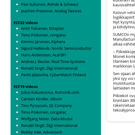
Pasi Suhonen, Rohde & Schwarz
kausivaihtel
Joachim Preissner, Analog Devices
Kasvun vetur
logiikkapiir
Nyt kysyntä 
ECF22 videos
ja kiihdytin
Antti Tolvanen, Etteplan
SUMCOn myyn
Timo Poikonen, congatec
Manufacture
Kimmo Järvinen, Xiphera
alkaa vähit
Sigurd Hellesvik, Nordic Semiconductor
– Piikiekkoj
Hans Andersson, Acal BFi
Monet kompo
tilanteen k
Andrea J. Beuter, Real-Time Systems
markkinan l
Ronald Singh, Digi International
Sen sijaan 
Pertti Jalasvirta, CyberWatch Finland
yksi syy voi
muistituota
ECF19 videos
laitteiden m
Julius Kaluzevicius, Rutronik.com
Piikiekot ov
Carsten Kindler, Altium
Enintään 300
rakennetaan
Tino Pyssysalo, Qt Company
tekoälypros
Timo Poikonen, congatec
Wolfgang Meier, Data-Modul
Ronald Singh, Digi International
Bobby Vale, Advantech