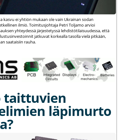
va kasvu ei yhtiön mukaan ole vain Ukrainan sodan
kellinen ilmiö. Toimitusjohtaja Petri Toljamo arvioi
auksen yhteydessä järjestetyssä lehdistötilaisuudessa, että
stusinvestoinnit jatkuvat korkealla tasolla vielä pitkään,
an saataisiin rauha.
 taittuvien
elimien läpimurto
a?