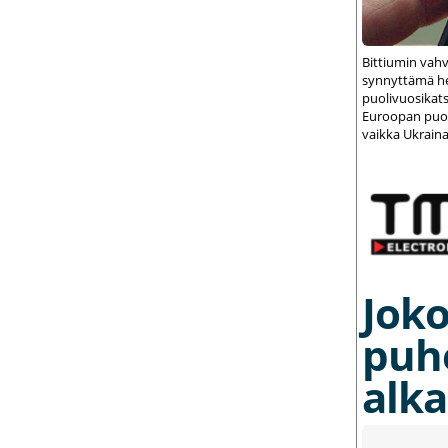
Bittiumin vah
synnyttämä het
puolivuosikats
Euroopan puolu
vaikka Ukraina
Joko
puh
alka