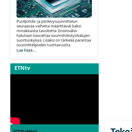
Puolijohde- ja piirilevysuunnittelun
seuraavaa vaihetta määrittävät kaksi
rinnakkaista tavoitetta. Ensinnäkin
halutaan kasvattaa suunnittelutyökalujen
suorituskykyä. Lisäksi on tärkeää parantaa
suunnittelijoiden tuottavuutta.
Lue lisää...
ETNtv
Tekoä
ECF25 videos