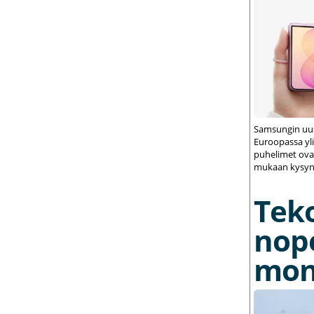
Samsungin uus
Euroopassa yli
puhelimet ovat
mukaan kysynt
Tek
nop
mon