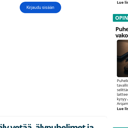
Lue li
OPI
Puhe
vako
Puheli
tavall
selitt
laitte
kysyy
Arqam 
Lue li
ly vetää, älypuhelimet ja