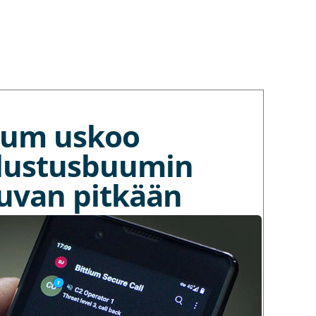
tium uskoo
lustusbuumin
kuvan pitkään