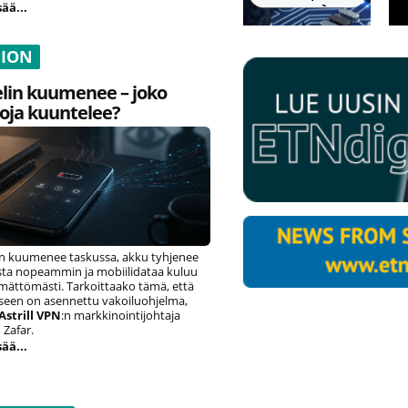
sää...
NION
lin kuumenee – joko
oja kuuntelee?
n kuumenee taskussa, akku tyhjenee
ista nopeammin ja mobiilidataa kuluu
ämättömästi. Tarkoittaako tämä, että
eseen on asennettu vakoiluohjelma,
Astrill VPN
:n markkinointijohtaja
Zafar.
sää...