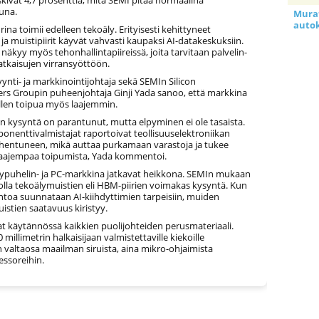
una.
Murat
auto
ina toimii edelleen tekoäly. Erityisesti kehittyneet
it ja muistipiirit käyvät vahvasti kaupaksi AI-datakeskuksiin.
näkyy myös tehonhallintapiireissä, joita tarvitaan palvelin-
ratkaisujen virransyöttöön.
ti- ja markkinointijohtaja sekä SEMIn Silicon
rs Groupin puheenjohtaja Ginji Yada sanoo, että markkina
ellen toipua myös laajemmin.
en kysyntä on parantunut, mutta elpyminen ei ole tasaista.
nenttivalmistajat raportoivat teollisuuselektroniikan
ohentuneen, mikä auttaa purkamaan varastoja ja tukee
aajempaa toipumista, Yada kommentoi.
älypuhelin- ja PC-markkina jatkavat heikkona. SEMIn mukaan
 olla tekoälymuistien eli HBM-piirien voimakas kysyntä. Kun
ntoa suunnataan AI-kiihdyttimien tarpeisiin, muiden
uistien saatavuus kiristyy.
at käytännössä kaikkien puolijohteiden perusmateriaali.
 millimetrin halkaisijaan valmistettaville kiekoille
 valtaosa maailman siruista, aina mikro-ohjaimista
essoreihin.