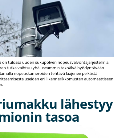
le on tulossa uuden sukupolven nopeusvalvontajärjestelmiä,
einen tutka vaihtuu yhä useammin tekoälyä hyödyntävään
amalla nopeuskameroiden tehtävä laajenee pelkästä
ittaamisesta useiden eri liikennerikkomusten automaattiseen
n.
riumakku lähestyy
umionin tasoa