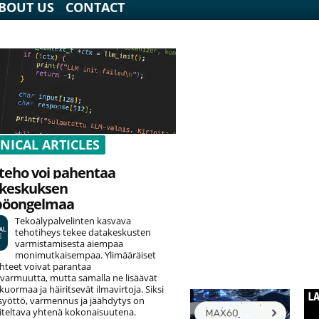
BOUT US
CONTACT
NICAL ARTICLES
teho voi pahentaa
keskuksen
pöongelmaa
Tekoälypalvelinten kasvava
tehotiheys tekee datakeskusten
varmistamisesta aiempaa
monimutkaisempaa. Ylimääräiset
hteet voivat parantaa
varmuutta, mutta samalla ne lisäävät
uormaa ja häiritsevät ilmavirtoja. Siksi
yöttö, varmennus ja jäähdytys on
teltava yhtenä kokonaisuutena.