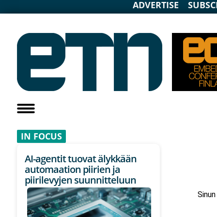
ADVERTISE
SUBSC
IN F
OCUS
AI-agentit tuovat älykkään
automaation piirien ja
piirilevyjen suunnitteluun