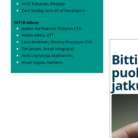
Antti Tolvanen, Etteplan
Zach Shelby, Arm VP of Developers
ECF18 videos
Jaakko Ala-Paavola, Etteplan CTO
Heikki Ailisto, VTT
MORE NEWS
Lauri Koskinen, Minima Processor CTO
Tim Jensen, Avnet Integrated
Bit
Antti Löytynoja, Mathworks
Ilmari Veijola, Siemens
puo
jat