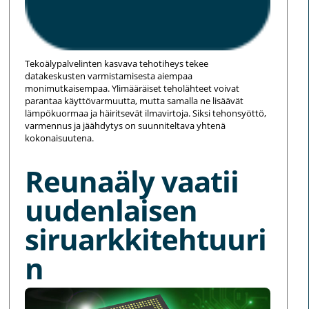
Tekoälypalvelinten kasvava tehotiheys tekee
datakeskusten varmistamisesta aiempaa
monimutkaisempaa. Ylimääräiset teholähteet voivat
parantaa käyttövarmuutta, mutta samalla ne lisäävät
lämpökuormaa ja häiritsevät ilmavirtoja. Siksi tehonsyöttö,
varmennus ja jäähdytys on suunniteltava yhtenä
kokonaisuutena.
Reunaäly vaatii
uudenlaisen
siruarkkitehtuuri
n