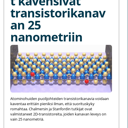
t kavensivat
transistorikanav
an 25
nanometriin
Atominohuiden puolijohteiden transistorikanavia voidaan
kaventaa erittäin pieniksi ilman, että suorituskyky
romahtaa. Chalmersin ja Stanfordin tutkijat ovat
valmistaneet 2D-transistoreita, joiden kanavan leveys on
vain 25 nanometriä.