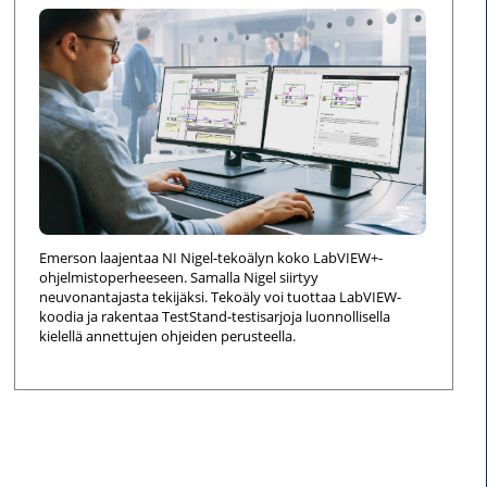
Emerson laajentaa NI Nigel-tekoälyn koko LabVIEW+-
ohjelmistoperheeseen. Samalla Nigel siirtyy
neuvonantajasta tekijäksi. Tekoäly voi tuottaa LabVIEW-
koodia ja rakentaa TestStand-testisarjoja luonnollisella
kielellä annettujen ohjeiden perusteella.