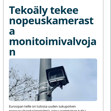
Tekoäly tekee
nopeuskamerast
a
monitoimivalvoja
n
Euroopan teille on tulossa uuden sukupolven
nopeusvalvontajärjestelmiä, joissa perinteinen tutka