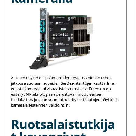
Autojen näyttöjen ja kameroiden testaus voidaan tehdä
jatkossa suoraan nopeiden SerDes-liitäntöjen kautta ilman
erillistä kameraa tai visuaalista tarkastusta. Emerson on
esitellyt NI-teknologiaan perustuvan modulaarisen
testialustan, joka on suunnattu erityisesti autojen näyttö- ja
kamerajärjestelmien validointiin.
Ruotsalaistutkija