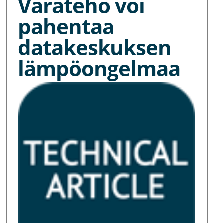
Varateho voi
pahentaa
datakeskuksen
lämpöongelmaa