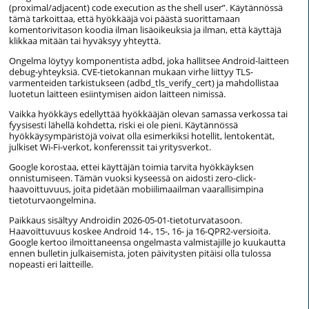
(proximal/adjacent) code execution as the shell user”. Käytännössä
tämä tarkoittaa, että hyökkääjä voi päästä suorittamaan
komentorivitason koodia ilman lisäoikeuksia ja ilman, että käyttäjä
klikkaa mitään tai hyväksyy yhteyttä.
Ongelma löytyy komponentista adbd, joka hallitsee Android-laitteen
debug-yhteyksiä. CVE-tietokannan mukaan virhe liittyy TLS-
varmenteiden tarkistukseen (adbd_tls_verify_cert) ja mahdollistaa
luotetun laitteen esiintymisen aidon laitteen nimissä.
Vaikka hyökkäys edellyttää hyökkääjän olevan samassa verkossa tai
fyysisesti lähellä kohdetta, riski ei ole pieni. Käytännössä
hyökkäysympäristöjä voivat olla esimerkiksi hotellit, lentokentät,
julkiset Wi-Fi-verkot, konferenssit tai yritysverkot.
Google korostaa, ettei käyttäjän toimia tarvita hyökkäyksen
onnistumiseen. Tämän vuoksi kyseessä on aidosti zero-click-
haavoittuvuus, joita pidetään mobiilimaailman vaarallisimpina
tietoturvaongelmina.
Paikkaus sisältyy Androidin 2026-05-01-tietoturvatasoon.
Haavoittuvuus koskee Android 14-, 15-, 16- ja 16-QPR2-versioita.
Google kertoo ilmoittaneensa ongelmasta valmistajille jo kuukautta
ennen bulletin julkaisemista, joten päivitysten pitäisi olla tulossa
nopeasti eri laitteille.