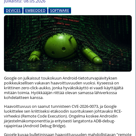
Julkaistu: 08.05.2026
DEVICES
EMBEDDED
SOFTWARE
Google on julkaissut toukokuun Android-tietoturvapäivityksen
poikkeuksellisen vakavan haavoittuvuuden vuoksi. Kyseessä on
kriittinen zero-click-aukko, jonka hyväksikäyttö ei vaadi käyttäjältä
mitään toimia. Hyökkääjän riittää olevan samassa lähiverkossa
kohdelaitteen kanssa.
Haavoittuvuus on saanut tunnisteen CVE-2026-0073, ja Google
luokittelee sen kriittiseksi etäkoodin suoritukseen johtavaksi RCE-
virheeksi (Remote Code Execution). Ongelma koskee Androidin
järjestelmäkomponenttia ja erityisesti langatonta ADB-debug-
rajapintaa (Android Debug Bridge).
Google kuvaa bulletinissaan haavoittuvuuden mahdollistavan “remote