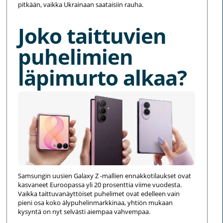
pitkään, vaikka Ukrainaan saataisiin rauha.
Joko taittuvien
puhelimien
läpimurto alkaa?
Samsungin uusien Galaxy Z -mallien ennakkotilaukset ovat
kasvaneet Euroopassa yli 20 prosenttia viime vuodesta.
Vaikka taittuvanäyttöiset puhelimet ovat edelleen vain
pieni osa koko älypuhelinmarkkinaa, yhtiön mukaan
kysyntä on nyt selvästi aiempaa vahvempaa.