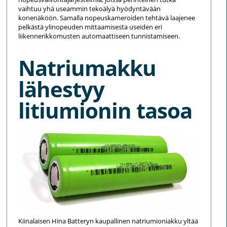
vaihtuu yhä useammin tekoälyä hyödyntävään
konenäköön. Samalla nopeuskameroiden tehtävä laajenee
pelkästä ylinopeuden mittaamisesta useiden eri
liikennerikkomusten automaattiseen tunnistamiseen.
Natriumakku
lähestyy
litiumionin tasoa
Kiinalaisen Hina Batteryn kaupallinen natriumioniakku yltää