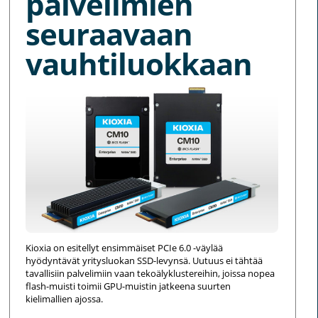
palvelimien
seuraavaan
vauhtiluokkaan
Kioxia on esitellyt ensimmäiset PCIe 6.0 -väylää
hyödyntävät yritysluokan SSD-levynsä. Uutuus ei tähtää
tavallisiin palvelimiin vaan tekoälyklustereihin, joissa nopea
flash-muisti toimii GPU-muistin jatkeena suurten
kielimallien ajossa.