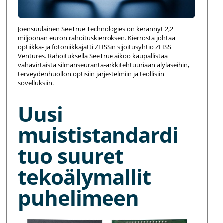
Joensuulainen SeeTrue Technologies on kerännyt 2,2
miljoonan euron rahoituskierroksen. Kierrosta johtaa
optiikka- ja fotoniikkajätti ZEISSin sijoitusyhtiö ZEISS
Ventures. Rahoituksella SeeTrue aikoo kaupallistaa
vähävirtaista silmänseuranta-arkkitehtuuriaan älylaseihin,
terveydenhuollon optisiin järjestelmiin ja teollisiin
sovelluksiin.
Uusi
muististandardi
tuo suuret
tekoälymallit
puhelimeen