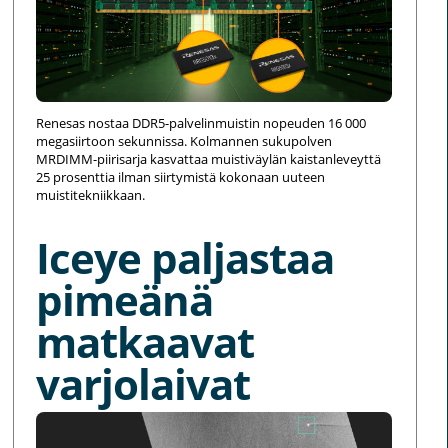
Renesas nostaa DDR5-palvelinmuistin nopeuden 16 000
megasiirtoon sekunnissa. Kolmannen sukupolven
MRDIMM-piirisarja kasvattaa muistiväylän kaistanleveyttä
25 prosenttia ilman siirtymistä kokonaan uuteen
muistitekniikkaan.
Iceye paljastaa
pimeänä
matkaavat
varjolaivat