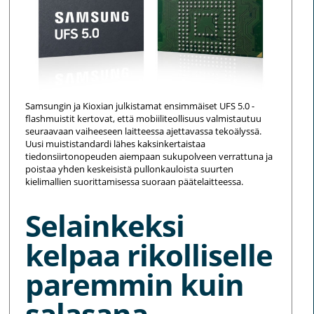
Samsungin ja Kioxian julkistamat ensimmäiset UFS 5.0 -
flashmuistit kertovat, että mobiiliteollisuus valmistautuu
seuraavaan vaiheeseen laitteessa ajettavassa tekoälyssä.
Uusi muististandardi lähes kaksinkertaistaa
tiedonsiirtonopeuden aiempaan sukupolveen verrattuna ja
poistaa yhden keskeisistä pullonkauloista suurten
kielimallien suorittamisessa suoraan päätelaitteessa.
Selainkeksi
kelpaa rikolliselle
paremmin kuin
salasana