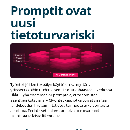
Promptit ovat
uusi
tietoturvariski
Työntekijöiden tekoälyn käyttö on synnyttänyt
yritysverkkoihin uudenlaisen tietoturvahaasteen. Verkossa
liikkuu yhä enemmän AI-prompteja, autonomisten
agenttien kutsuja ja MCP-yhteyksiä, jotka voivat sisältää
lähdekoodia, liiketoimintatietoa tai muuta arkaluonteista
aineistoa. Perinteiset palomuurit eivät ole osanneet
tunnistaa tällaista liikennettä.