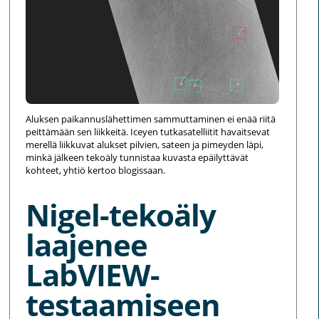
Aluksen paikannuslähettimen sammuttaminen ei enää riitä
peittämään sen liikkeitä. Iceyen tutkasatelliitit havaitsevat
merellä liikkuvat alukset pilvien, sateen ja pimeyden läpi,
minkä jälkeen tekoäly tunnistaa kuvasta epäilyttävät
kohteet, yhtiö kertoo blogissaan.
Nigel-tekoäly
laajenee
LabVIEW-
testaamiseen