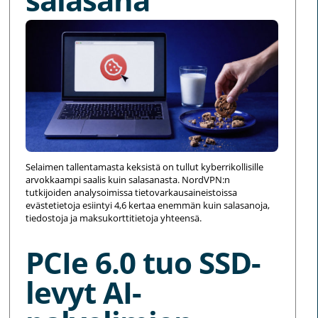
Selaimen tallentamasta keksistä on tullut kyberrikollisille
arvokkaampi saalis kuin salasanasta. NordVPN:n
tutkijoiden analysoimissa tietovarkausaineistoissa
evästetietoja esiintyi 4,6 kertaa enemmän kuin salasanoja,
tiedostoja ja maksukorttitietoja yhteensä.
PCIe 6.0 tuo SSD-
levyt AI-