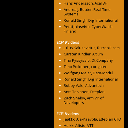
Hans Andersson, Acal BFi
Andrea J. Beuter, Real-Time
Systems
Ronald Singh, Digi International
Pertti Jalasvirta, CyberWatch
Finland
ECF19 videos
Julius Kaluzevicius, Rutronik.com
Carsten Kindler, Altium
Tino Pyssysalo, Qt Company
Timo Poikonen, congatec
Wolfgang Meier, Data-Modul
Ronald Singh, Digi International
Bobby Vale, Advantech
Antti Tolvanen, Etteplan
Zach Shelby, Arm VP of
Developers
ECF18 videos
Jaakko Ala-Paavola, Etteplan CTO
Heikki Ailisto, VTT