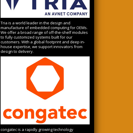
Tria is a world leader in the design and
manufacture of embedded computing for OEMs.
We offer a broad range of off-the-shelf modules
to fully customized systems built for our
customers. With a global footprint and deep in-
house expertise, we support innovators from
design to delivery.
congatec is a rapidly growing technology