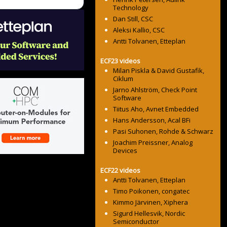
Technology
Dan Still, CSC
Aleksi Kallio, CSC
Antti Tolvanen, Etteplan
ECF23 videos
Milan Piskla & David Gustafik,
Ciklum
Jarno Ahlström, Check Point
Software
Tiitus Aho, Avnet Embedded
Hans Andersson, Acal BFi
Pasi Suhonen, Rohde & Schwarz
Joachim Preissner, Analog
Devices
ECF22 videos
Antti Tolvanen, Etteplan
Timo Poikonen, congatec
Kimmo Järvinen, Xiphera
Sigurd Hellesvik, Nordic
Semiconductor