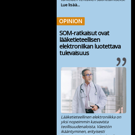
Lue lisää...
OPINION
SOM-ratkaisut ovat
lääketieteellisen
elektroniikan luotettava
tulevaisuus
Lääketieteellinen elektroniikka on
yksi nopeimmin kasvavista
teollisuudenaloista. Väestön
ikääntyminen, erityisesti