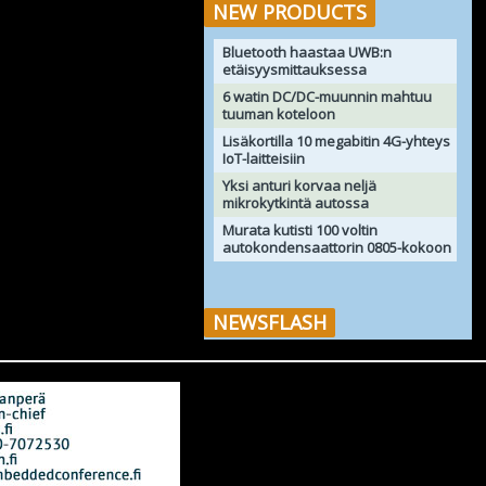
NEW PRODUCTS
Bluetooth haastaa UWB:n
etäisyysmittauksessa
6 watin DC/DC-muunnin mahtuu
tuuman koteloon
Lisäkortilla 10 megabitin 4G-yhteys
IoT-laitteisiin
Yksi anturi korvaa neljä
mikrokytkintä autossa
Murata kutisti 100 voltin
autokondensaattorin 0805-kokoon
NEWSFLASH