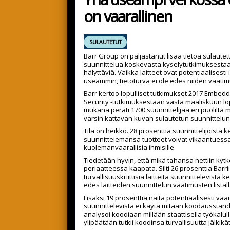
on vaarallinen
SULAUTETUT
Barr Group on paljastanut lisää tietoa sulautett
suunnittelua koskevasta kyselytutkimuksestaa
hälyttäviä. Vaikka laitteet ovat potentiaalisesti 
useammin, tietoturva ei ole edes niiden vaatimu
Barr kertoo lopulliset tutkimukset 2017 Embed
Security -tutkimuksestaan vasta maaliskuun lop
mukana peräti 1700 suunnittelijaa eri puolilta 
varsin kattavan kuvan sulautetun suunnittelun 
Tila on heikko. 28 prosenttia suunnittelijoista k
suunnittelemansa tuotteet voivat vikaantuessaa
kuolemanvaarallisia ihmisille.
Tiedetään hyvin, että mikä tahansa nettiin kytk
periaatteessa kaapata. Silti 26 prosenttia Barr
turvallisuuskriittisiä laitteita suunnittelevista ke
edes laitteiden suunnittelun vaatimusten listall
Lisäksi 19 prosenttia näitä potentiaalisesti vaara
suunnittelevista ei käytä mitään koodausstanda
analysoi koodiaan millään staattisella työkalull
ylipäätään tutkii koodinsa turvallisuutta jälkikä