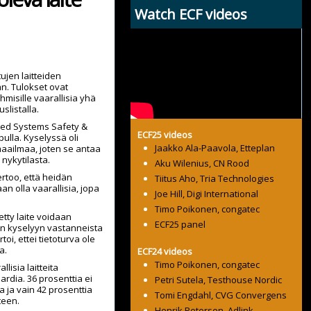
Watch ECF videos
ujen laitteiden
n. Tulokset ovat
ihmisille vaarallisia yhä
slistalla.
ded Systems Safety &
ECF25 videos
ulla. Kyselyssä oli
Jaakko Ala-Paavola, Etteplan
maailmaa, joten se antaa
nykytilasta.
Aku Wilenius, CN Rood
ertoo, että heidän
Tiitus Aho, Tria Technologies
n olla vaarallisia, jopa
Joe Hill, Digi International
Timo Poikonen, congatec
etty laite voidaan
ECF25 panel
iin kyselyyn vastanneista
rtoi, ettei tietoturva ole
a.
ECF24 videos
Timo Poikonen, congatec
llisia laitteita
rdia. 36 prosenttia ei
Petri Sutela, Testhouse Nordic
a ja vain 42 prosenttia
Tomi Engdahl, CVG Convergens
teen.
Henrik Petersen, Adlink