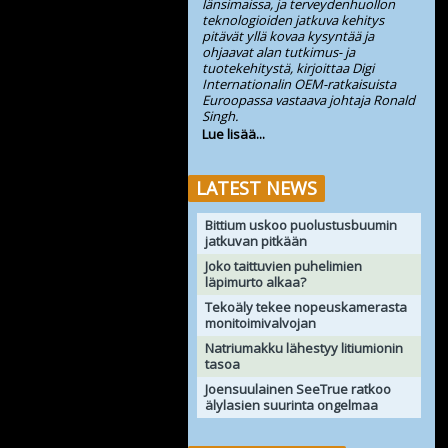
länsimaissa, ja terveydenhuollon
teknologioiden jatkuva kehitys
pitävät yllä kovaa kysyntää ja
ohjaavat alan tutkimus- ja
tuotekehitystä, kirjoittaa Digi
Internationalin OEM-ratkaisuista
Euroopassa vastaava johtaja Ronald
Singh.
Lue lisää...
LATEST NEWS
Bittium uskoo puolustusbuumin
jatkuvan pitkään
Joko taittuvien puhelimien
läpimurto alkaa?
Tekoäly tekee nopeuskamerasta
monitoimivalvojan
Natriumakku lähestyy litiumionin
tasoa
Joensuulainen SeeTrue ratkoo
älylasien suurinta ongelmaa