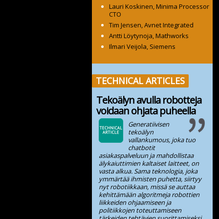
Lauri Koskinen, Minima Processor
CTO
Tim Jensen, Avnet Integrated
Antti Löytynoja, Mathworks
Ilmari Veijola, Siemens
TECHNICAL ARTICLES
Tekoälyn avulla robotteja
voidaan ohjata puheella
Generatiivisen
tekoälyn
vallankumous, joka tuo
chatbotit
asiakaspalveluun ja mahdollistaa
älykaiuttimien kaltaiset laitteet, on
vasta alkua. Sama teknologia, joka
ymmärtää ihmisten puhetta, siirtyy
nyt robotiikkaan, missä se auttaa
kehittämään algoritmeja robottien
liikkeiden ohjaamiseen ja
politiikkojen toteuttamiseen
tärkeiden tehtävien suorittamiseksi.