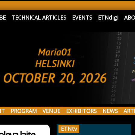
BE
TECHNICAL ARTICLES
EVENTS
ETNdigi
ABO
NT
PROGRAM
VENUE
EXHIBITORS
NEWS
ART
ETNtv
leva laite