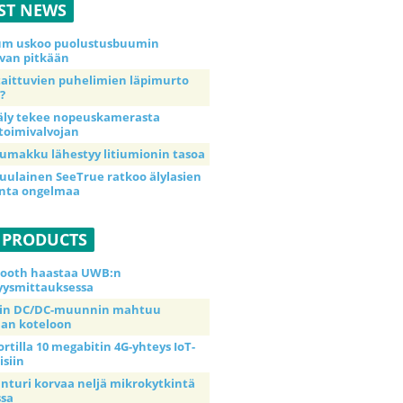
ST NEWS
ium uskoo puolustusbuumin
van pitkään
taittuvien puhelimien läpimurto
?
äly tekee nopeuskamerasta
toimivalvojan
umakku lähestyy litiumionin tasoa
uulainen SeeTrue ratkoo älylasien
inta ongelmaa
 PRODUCTS
tooth haastaa UWB:n
yysmittauksessa
tin DC/DC-muunnin mahtuu
an koteloon
ortilla 10 megabitin 4G-yhteys IoT-
isiin
anturi korvaa neljä mikrokytkintä
ssa