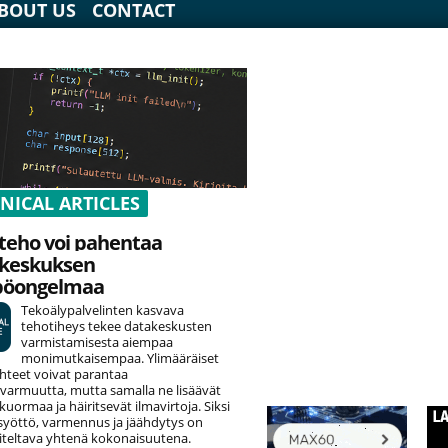
BOUT US
CONTACT
NICAL ARTICLES
teho voi pahentaa
keskuksen
pöongelmaa
Tekoälypalvelinten kasvava
tehotiheys tekee datakeskusten
varmistamisesta aiempaa
monimutkaisempaa. Ylimääräiset
hteet voivat parantaa
varmuutta, mutta samalla ne lisäävät
uormaa ja häiritsevät ilmavirtoja. Siksi
yöttö, varmennus ja jäähdytys on
teltava yhtenä kokonaisuutena.