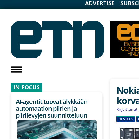
ADVERTISE
SUBSC
IN F
OCUS
Nokia
korva
AI-agentit tuovat älykkään
automaation piirien ja
Kirjoittanut
piirilevyjen suunnitteluun
DEVICES