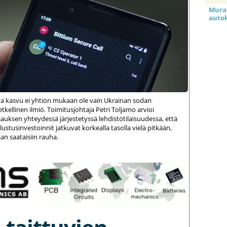
Murat
auto
va kasvu ei yhtiön mukaan ole vain Ukrainan sodan
kellinen ilmiö. Toimitusjohtaja Petri Toljamo arvioi
auksen yhteydessä järjestetyssä lehdistötilaisuudessa, että
stusinvestoinnit jatkuvat korkealla tasolla vielä pitkään,
an saataisiin rauha.