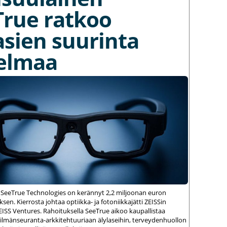
True ratkoo
asien suurinta
elmaa
 SeeTrue Technologies on kerännyt 2,2 miljoonan euron
sen. Kierrosta johtaa optiikka- ja fotoniikkajätti ZEISSin
ZEISS Ventures. Rahoituksella SeeTrue aikoo kaupallistaa
silmänseuranta-arkkitehtuuriaan älylaseihin, terveydenhuollon