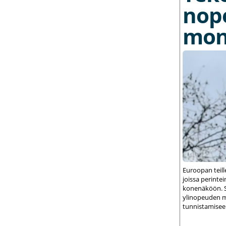
nop
mon
Euroopan teil
joissa perint
konenäköön. S
ylinopeuden m
tunnistamisee