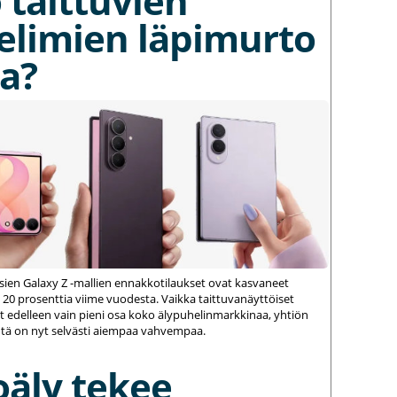
 taittuvien
elimien läpimurto
a?
ien Galaxy Z -mallien ennakkotilaukset ovat kasvaneet
 20 prosenttia viime vuodesta. Vaikka taittuvanäyttöiset
 edelleen vain pieni osa koko älypuhelinmarkkinaa, yhtiön
ä on nyt selvästi aiempaa vahvempaa.
oäly tekee