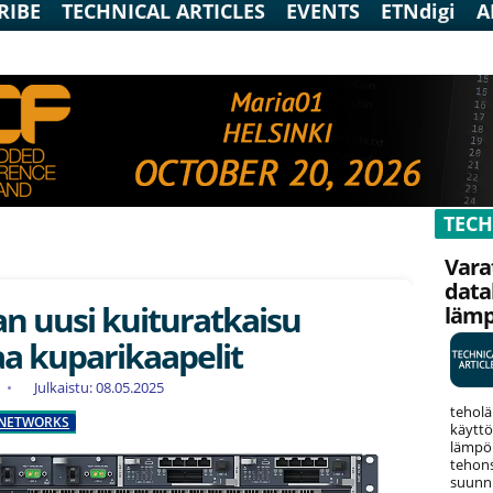
RIBE
TECHNICAL ARTICLES
EVENTS
ETNdigi
A
TECH
Vara
data
n uusi kuituratkaisu
läm
a kuparikaapelit
Julkaistu: 08.05.2025
teholä
NETWORKS
käyttö
lämpök
tehons
suunni