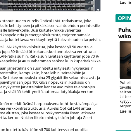
Lue li
OPI
kistanut uuden Aurelis Optical LAN -ratkaisunsa, joka
yksille kehittyneen ja pitkäikäisen vaihtoehdon perinteisille
Puhe
sille lähiverkoille. Uusi kuitutekniikka vähentää
i kaapelointia ja energiankulutusta, tarjoten samalla
vako
a ja luotettavaa verkkoyhteyttä tulevaisuuden tarpeisiin.
cal LAN käyttää valokuitua, joka kestää yli 50 vuotta ja
a jopa 50 % säästöt kokonaiskustannuksissa verrattuna
 LAN-ratkaisuihin. Ratkaisun luvataan käyttävän jopa 70 %
apeleita ja 40 % vähemmän sähköä kuin kuparitekniikka.
n järjestelmä on suunniteltu erityisesti nykyaikaisiin
ristöihin, kampuksiin, hotelleihin, sairaaloihin ja
. Se tukee nopeuksia aina 25 gigabittiin sekunnissa asti, ja
 päivittymään jopa 100 Gb/s nopeuksiin. Ratkaisu on
Puheli
a nykyisten järjestelmien kanssa avoimien rajapintojen
tavall
ta, ja sisältää kehittyneitä automaatiotyökaluja verkon
selitt
laitte
kysyy
ämän merkittävänä harppauksena kohti kestävämpää ja
Arqam 
a verkkoinfrastruktuuria. Aurelis Optical LAN antaa
Lue li
mme alustan, joka kestää vuosikymmeniä ilman jatkuvaa
tta, kertoo Nokian liiketoimintayksikön johtaja Geert
on jo otettu käyttöön yli 700 kohteessa eri puolilla