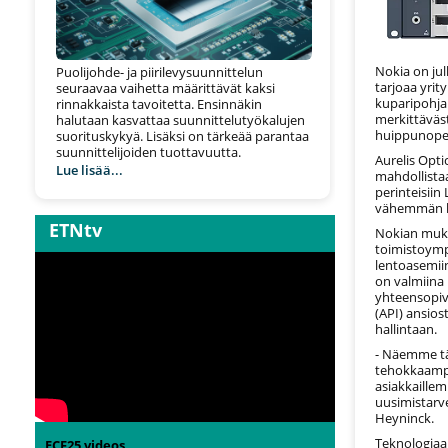
Nokia on jul
Puolijohde- ja piirilevysuunnittelun
tarjoaa yrit
seuraavaa vaihetta määrittävät kaksi
kuparipohjai
rinnakkaista tavoitetta. Ensinnäkin
merkittäväst
halutaan kasvattaa suunnittelutyökalujen
huippunopea
suorituskykyä. Lisäksi on tärkeää parantaa
suunnittelijoiden tuottavuutta.
Aurelis Opti
Lue lisää...
mahdollista
perinteisiin
vähemmän ka
ETNtv
Nokian mukaa
toimistoympä
lentoasemiin
on valmiina
yhteensopiv
(API) ansios
hallintaan.
- Näemme t
tehokkaampa
asiakkaille
uusimistarve
Heyninck.
Teknologiaa 
ECF25 videos