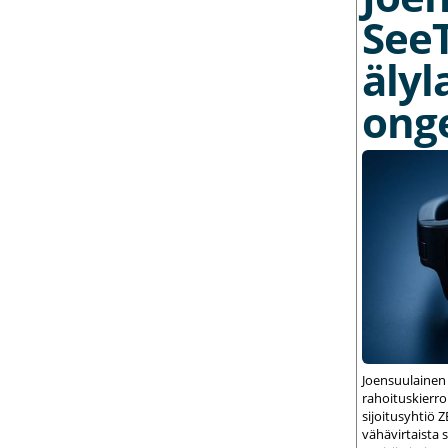
See
älyl
ong
Joensuulainen
rahoituskierrok
sijoitusyhtiö 
vähävirtaista 