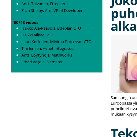
Joko
Antti Tolvanen, Etteplan
puh
Zach Shelby, Arm VP of Developers
alka
ECF18 videos
Jaakko Ala-Paavola, Etteplan CTO
Heikki Ailisto, VTT
Lauri Koskinen, Minima Processor CTO
Tim Jensen, Avnet Integrated
Antti Löytynoja, Mathworks
Ilmari Veijola, Siemens
Samsungin uus
Euroopassa yli
puhelimet ovat
mukaan kysynt
Tek