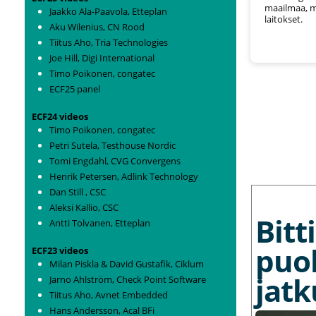
maailmaa, m
Jaakko Ala-Paavola, Etteplan
laitokset.
Aku Wilenius, CN Rood
Tiitus Aho, Tria Technologies
Joe Hill, Digi International
Timo Poikonen, congatec
ECF25 panel
ECF24 videos
Timo Poikonen, congatec
Petri Sutela, Testhouse Nordic
Tomi Engdahl, CVG Convergens
Henrik Petersen, Adlink Technology
MORE NEWS
Dan Still , CSC
Aleksi Kallio, CSC
Bit
Antti Tolvanen, Etteplan
puo
ECF23 videos
Milan Piskla & David Gustafik, Ciklum
jat
Jarno Ahlström, Check Point Software
Tiitus Aho, Avnet Embedded
Hans Andersson, Acal BFi