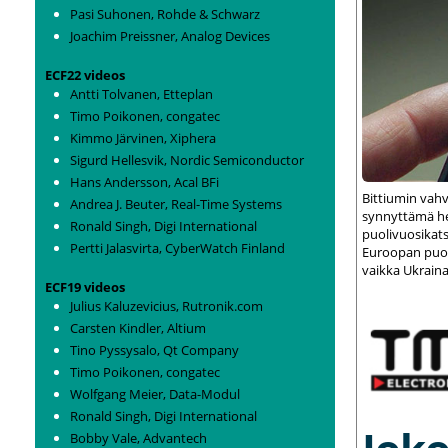
Pasi Suhonen, Rohde & Schwarz
Joachim Preissner, Analog Devices
ECF22 videos
Antti Tolvanen, Etteplan
Timo Poikonen, congatec
Kimmo Järvinen, Xiphera
Sigurd Hellesvik, Nordic Semiconductor
Hans Andersson, Acal BFi
Bittiumin vah
Andrea J. Beuter, Real-Time Systems
synnyttämä het
Ronald Singh, Digi International
puolivuosikats
Pertti Jalasvirta, CyberWatch Finland
Euroopan puolu
vaikka Ukraina
ECF19 videos
Julius Kaluzevicius, Rutronik.com
Carsten Kindler, Altium
Tino Pyssysalo, Qt Company
Timo Poikonen, congatec
Wolfgang Meier, Data-Modul
Ronald Singh, Digi International
Bobby Vale, Advantech