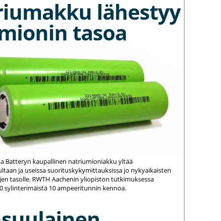
riumakku lähestyy
umionin tasoa
na Batteryn kaupallinen natriumioniakku yltää
ltaan ja useissa suorituskykymittauksissa jo nykyaikaisten
jen tasolle. RWTH Aachenin yliopiston tutkimuksessa
20 sylinterimäistä 10 ampeeritunnin kennoa.
nsuulainen