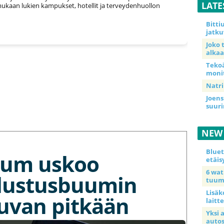
LATE
ukaan lukien kampukset, hotellit ja terveydenhuollon
Bitt
jatku
Joko 
alkaa
Teko
moni
Natri
Joens
suur
NEW
Blue
tium uskoo
etäis
6 wa
lustusbuumin
tuum
Lisäk
kuvan pitkään
laitte
Yksi 
auto