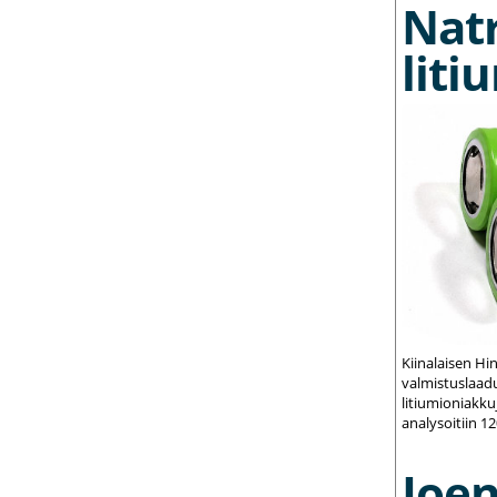
Nat
liti
Kiinalaisen Hi
valmistuslaadu
litiumioniakku
analysoitiin 1
Joe