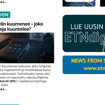
sää...
NION
lin kuumenee – joko
oja kuuntelee?
n kuumenee taskussa, akku tyhjenee
ista nopeammin ja mobiilidataa kuluu
ämättömästi. Tarkoittaako tämä, että
eseen on asennettu vakoiluohjelma,
Astrill VPN
:n markkinointijohtaja
Zafar.
sää...