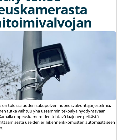
euskamerasta
itoimivalvojan
le on tulossa uuden sukupolven nopeusvalvontajärjestelmiä,
einen tutka vaihtuu yhä useammin tekoälyä hyödyntävään
amalla nopeuskameroiden tehtävä laajenee pelkästä
ittaamisesta useiden eri liikennerikkomusten automaattiseen
n.