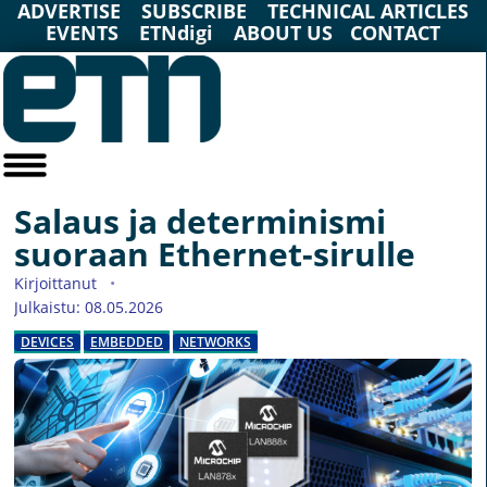
ADVERTISE
SUBSCRIBE
TECHNICAL ARTICLES
EVENTS
ETNdigi
ABOUT US
CONTACT
Salaus ja determinismi
suoraan Ethernet-sirulle
Kirjoittanut
Julkaistu: 08.05.2026
DEVICES
EMBEDDED
NETWORKS