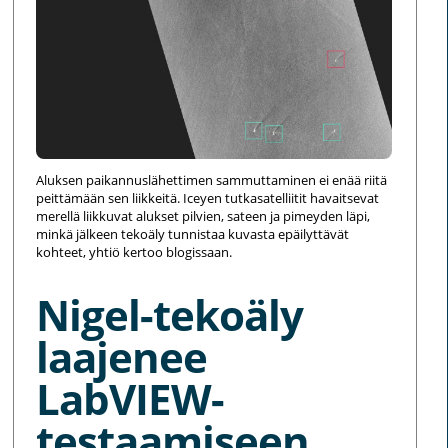
Aluksen paikannuslähettimen sammuttaminen ei enää riitä
peittämään sen liikkeitä. Iceyen tutkasatelliitit havaitsevat
merellä liikkuvat alukset pilvien, sateen ja pimeyden läpi,
minkä jälkeen tekoäly tunnistaa kuvasta epäilyttävät
kohteet, yhtiö kertoo blogissaan.
Nigel-tekoäly
laajenee
LabVIEW-
testaamiseen