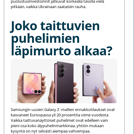
puolustusinvestoinnit jatkuvat korkealla tasolla vielä
pitkään, vaikka Ukrainaan saataisiin rauha.
Joko taittuvien
puhelimien
läpimurto alkaa?
Samsungin uusien Galaxy Z -mallien ennakkotilaukset ovat
kasvaneet Euroopassa yli 20 prosenttia viime vuodesta.
Vaikka taittuvanäyttöiset puhelimet ovat edelleen vain
pieni osa koko älypuhelinmarkkinaa, yhtiön mukaan
kysyntä on nyt selvästi aiempaa vahvempaa.