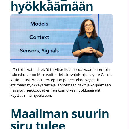
hyökkäämään
– Tietoturvatiimit eivät tarvitse lisää tietoa, vaan parempia
tuloksia, sanoo Microsoftin tietoturvajohtaja Hayete Gallot.
Yhtiön uusi Project Perception panee tekoälyagentit
etsimään hyökkäysreittejä, arvioimaan riskit ja korjaamaan
havaitut heikkoudet ennen kuin oikea hyökkääjä ehtii
käyttää niitä hyväkseen.
Maailman suurin
siru tulee