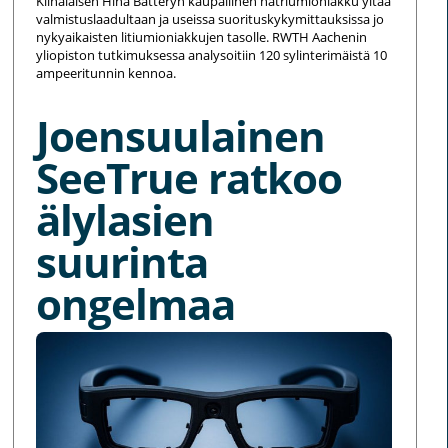
Kiinalaisen Hina Batteryn kaupallinen natriumioniakku yltää
valmistuslaadultaan ja useissa suorituskykymittauksissa jo
nykyaikaisten litiumioniakkujen tasolle. RWTH Aachenin
yliopiston tutkimuksessa analysoitiin 120 sylinterimäistä 10
ampeeritunnin kennoa.
Joensuulainen
SeeTrue ratkoo
älylasien
suurinta
ongelmaa