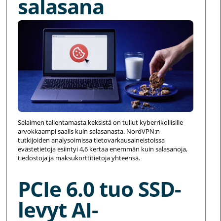
salasana
Selaimen tallentamasta keksistä on tullut kyberrikollisille
arvokkaampi saalis kuin salasanasta. NordVPN:n
tutkijoiden analysoimissa tietovarkausaineistoissa
evästetietoja esiintyi 4,6 kertaa enemmän kuin salasanoja,
tiedostoja ja maksukorttitietoja yhteensä.
PCIe 6.0 tuo SSD-
levyt AI-