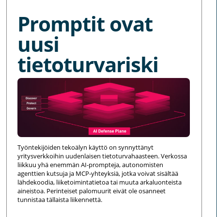
Promptit ovat
uusi
tietoturvariski
Työntekijöiden tekoälyn käyttö on synnyttänyt
yritysverkkoihin uudenlaisen tietoturvahaasteen. Verkossa
liikkuu yhä enemmän AI-prompteja, autonomisten
agenttien kutsuja ja MCP-yhteyksiä, jotka voivat sisältää
lähdekoodia, liiketoimintatietoa tai muuta arkaluonteista
aineistoa. Perinteiset palomuurit eivät ole osanneet
tunnistaa tällaista liikennettä.