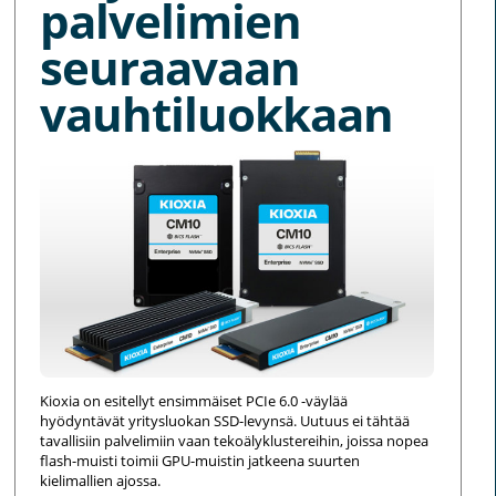
palvelimien
seuraavaan
vauhtiluokkaan
Kioxia on esitellyt ensimmäiset PCIe 6.0 -väylää
hyödyntävät yritysluokan SSD-levynsä. Uutuus ei tähtää
tavallisiin palvelimiin vaan tekoälyklustereihin, joissa nopea
flash-muisti toimii GPU-muistin jatkeena suurten
kielimallien ajossa.