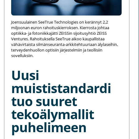
Joensuulainen SeeTrue Technologies on kerännyt 2,2
miljoonan euron rahoituskierroksen. Kierrosta johtaa
optiikka- ja fotoniikkajätti ZEISSin sijoitusyhtiö ZEISS
Ventures. Rahoituksella SeeTrue aikoo kaupallistaa
vähävirtaista silmänseuranta-arkkitehtuuriaan älylaseihin,
terveydenhuollon optisiin järjestelmiin ja teollisiin
sovelluksiin.
Uusi
muististandardi
tuo suuret
tekoälymallit
puhelimeen