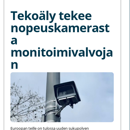
Tekoäly tekee
nopeuskamerast
a
monitoimivalvoja
n
Euroopan teille on tulossa uuden sukupolven