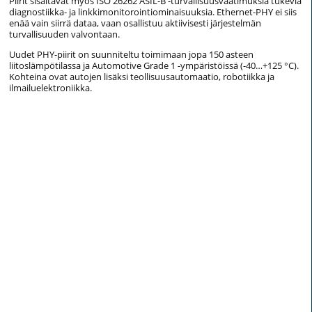
Piirit sisältävät myös ISO 26262 ASIL-B -turvallisuusvaatimuksia tukevia
diagnostiikka- ja linkkimonitorointiominaisuuksia. Ethernet-PHY ei siis
enää vain siirrä dataa, vaan osallistuu aktiivisesti järjestelmän
turvallisuuden valvontaan.
Uudet PHY-piirit on suunniteltu toimimaan jopa 150 asteen
liitoslämpötilassa ja Automotive Grade 1 -ympäristöissä (-40…+125 °C).
Kohteina ovat autojen lisäksi teollisuusautomaatio, robotiikka ja
ilmailuelektroniikka.