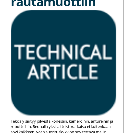
rautamuottiin
Tekoäly siirtyy pilvestä koneisiin, kameroihin, antureihin ja
robotteihin. Reunalla yksi laitteistoratkaisu ei kuitenkaan
sovi kaikkeen, vaan suorituskyky on sovitettava mallin,