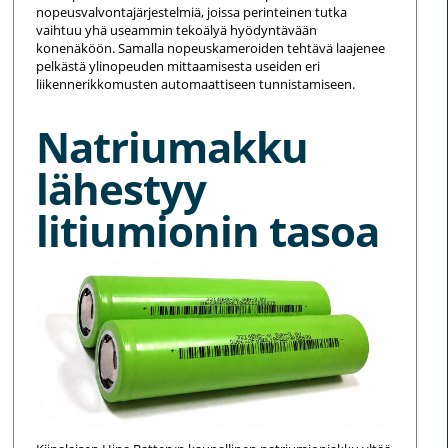
nopeusvalvontajärjestelmiä, joissa perinteinen tutka
vaihtuu yhä useammin tekoälyä hyödyntävään
konenäköön. Samalla nopeuskameroiden tehtävä laajenee
pelkästä ylinopeuden mittaamisesta useiden eri
liikennerikkomusten automaattiseen tunnistamiseen.
Natriumakku
lähestyy
litiumionin tasoa