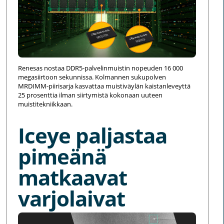
Renesas nostaa DDR5-palvelinmuistin nopeuden 16 000
megasiirtoon sekunnissa. Kolmannen sukupolven
MRDIMM-piirisarja kasvattaa muistiväylän kaistanleveyttä
25 prosenttia ilman siirtymistä kokonaan uuteen
muistitekniikkaan.
Iceye paljastaa
pimeänä
matkaavat
varjolaivat