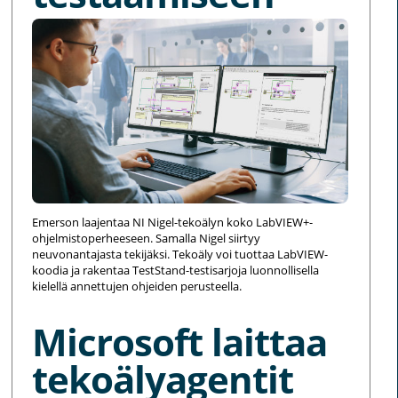
Emerson laajentaa NI Nigel-tekoälyn koko LabVIEW+-
ohjelmistoperheeseen. Samalla Nigel siirtyy
neuvonantajasta tekijäksi. Tekoäly voi tuottaa LabVIEW-
koodia ja rakentaa TestStand-testisarjoja luonnollisella
kielellä annettujen ohjeiden perusteella.
Microsoft laittaa
tekoälyagentit