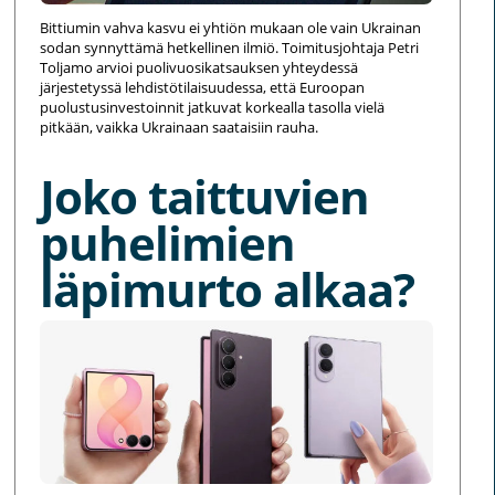
Bittiumin vahva kasvu ei yhtiön mukaan ole vain Ukrainan
sodan synnyttämä hetkellinen ilmiö. Toimitusjohtaja Petri
Toljamo arvioi puolivuosikatsauksen yhteydessä
järjestetyssä lehdistötilaisuudessa, että Euroopan
puolustusinvestoinnit jatkuvat korkealla tasolla vielä
pitkään, vaikka Ukrainaan saataisiin rauha.
Joko taittuvien
puhelimien
läpimurto alkaa?