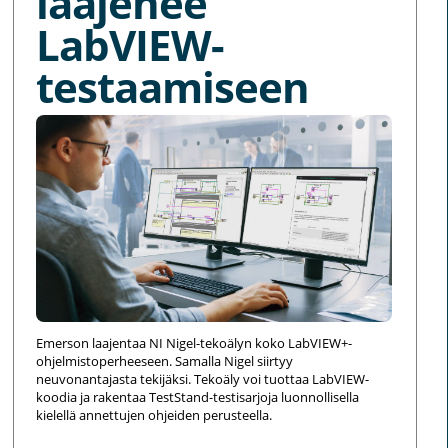
laajenee
LabVIEW-
testaamiseen
Emerson laajentaa NI Nigel-tekoälyn koko LabVIEW+-
ohjelmistoperheeseen. Samalla Nigel siirtyy
neuvonantajasta tekijäksi. Tekoäly voi tuottaa LabVIEW-
koodia ja rakentaa TestStand-testisarjoja luonnollisella
kielellä annettujen ohjeiden perusteella.