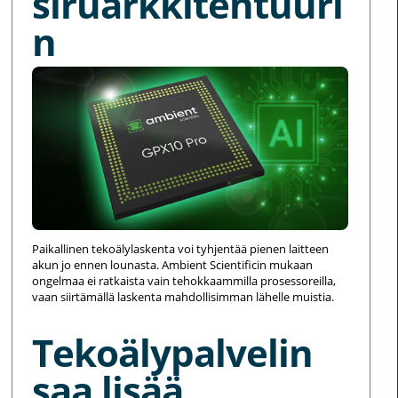
siruarkkitehtuuri
n
Paikallinen tekoälylaskenta voi tyhjentää pienen laitteen
akun jo ennen lounasta. Ambient Scientificin mukaan
ongelmaa ei ratkaista vain tehokkaammilla prosessoreilla,
vaan siirtämällä laskenta mahdollisimman lähelle muistia.
Tekoälypalvelin
saa lisää