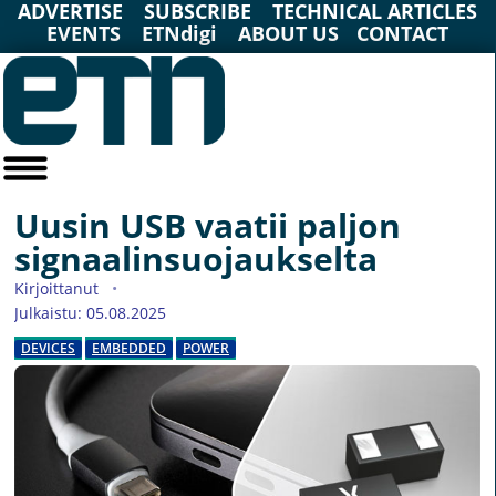
ADVERTISE
SUBSCRIBE
TECHNICAL ARTICLES
EVENTS
ETNdigi
ABOUT US
CONTACT
Uusin USB vaatii paljon
signaalinsuojaukselta
Kirjoittanut
Julkaistu: 05.08.2025
DEVICES
EMBEDDED
POWER