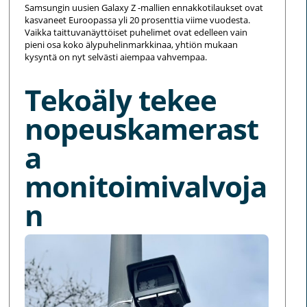
Samsungin uusien Galaxy Z -mallien ennakkotilaukset ovat
kasvaneet Euroopassa yli 20 prosenttia viime vuodesta.
Vaikka taittuvanäyttöiset puhelimet ovat edelleen vain
pieni osa koko älypuhelinmarkkinaa, yhtiön mukaan
kysyntä on nyt selvästi aiempaa vahvempaa.
Tekoäly tekee
nopeuskamerast
a
monitoimivalvoja
n