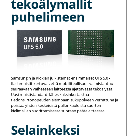
tekoälymallit
puhelimeen
Samsungin ja Kioxian julkistamat ensimmäiset UFS 5.0 -
flashmuistit kertovat, että mobiiliteollisuus valmistautuu
seuraavaan vaiheeseen laitteessa ajettavassa tekoälyssä.
Uusi muististandardi lähes kaksinkertaistaa
tiedonsiirtonopeuden aiempaan sukupolveen verrattuna ja
poistaa yhden keskeisistä pullonkauloista suurten
kielimallien suorittamisessa suoraan päätelaitteessa.
Selainkeksi