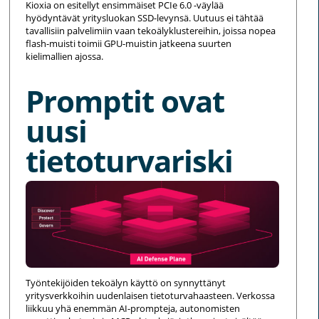
Kioxia on esitellyt ensimmäiset PCIe 6.0 -väylää
hyödyntävät yritysluokan SSD-levynsä. Uutuus ei tähtää
tavallisiin palvelimiin vaan tekoälyklustereihin, joissa nopea
flash-muisti toimii GPU-muistin jatkeena suurten
kielimallien ajossa.
Promptit ovat
uusi
tietoturvariski
Työntekijöiden tekoälyn käyttö on synnyttänyt
yritysverkkoihin uudenlaisen tietoturvahaasteen. Verkossa
liikkuu yhä enemmän AI-prompteja, autonomisten