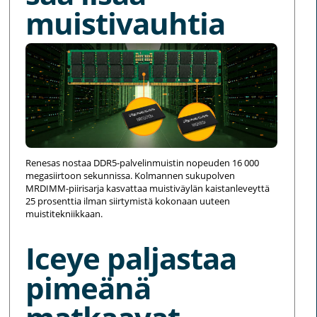
muistivauhtia
Renesas nostaa DDR5-palvelinmuistin nopeuden 16 000
megasiirtoon sekunnissa. Kolmannen sukupolven
MRDIMM-piirisarja kasvattaa muistiväylän kaistanleveyttä
25 prosenttia ilman siirtymistä kokonaan uuteen
muistitekniikkaan.
Iceye paljastaa
pimeänä