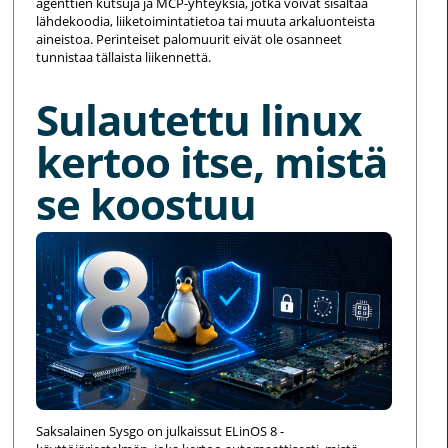
agenttien kutsuja ja MCP-yhteyksiä, jotka voivat sisältää
lähdekoodia, liiketoimintatietoa tai muuta arkaluonteista
aineistoa. Perinteiset palomuurit eivät ole osanneet
tunnistaa tällaista liikennettä.
Sulautettu linux
kertoo itse, mistä
se koostuu
Saksalainen Sysgo on julkaissut ELinOS 8 -