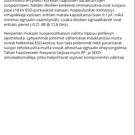
suunniteltu erityisesti korkean taajuuden dataliitäntöjen
suojaamiseen. Näiden diodien keskeisiä ominaisuuksia ovat suojaus
jopa ±18 kV ESD-purkauksia vastaan, huippuluokan kestävyys
virtapiikkejä vastaan, erittäin matala kapasitanssi (vain 0.1 pF, mikä
minimoi signaalin vääristymät). Lisäksi diodien signaalihäviöt ovat
erittäin pienet (-0.21 dB @ 12.8 GHz).
Nexperian mukaan suojausratkaisun valinta riippuu piirilevyn
sijoittelusta. Lyhyemmät johtimet vähentävät induktanssia mutta
voivat heikentää ESD-kestoa, kun taas pidemmät reitit parantavat
suojan tehokkuutta mutta voivat aiheuttaa signaalin eheysongelmia.
Tähän haasteeseen Nexperia tarjoaa myös RF- ja SEED-
simulaatiomalleja, jotka helpottavat sopivan komponentin valintaa.