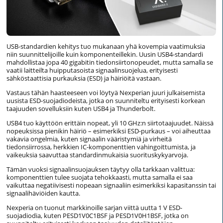
USB-standardien kehitys tuo mukanaan yhä kovempia vaatimuksia
niin suunnittelijoille kuin komponenteillekin. Uusin USB4-standardi
mahdollistaa jopa 40 gigabitin tiedonsiirtonopeudet, mutta samalla se
vaatii laitteilta huipputasoista signaalinsuojelua, erityisesti
sähköstaattisia purkauksia (ESD) ja häiriöitä vastaan.
Vastaus tähän haasteeseen voi löytyä Nexperian juuri julkaisemista
uusista ESD-suojadiodeista, jotka on suunniteltu erityisesti korkean
taajuuden sovelluksiin kuten USB4 ja Thunderbolt.
USB4 tuo käyttöön erittäin nopeat, yli 10 GHz:n siirtotaajuudet. Näissä
nopeuksissa pienikin häiriö – esimerkiksi ESD-purkaus – voi aiheuttaa
vakavia ongelmia, kuten signaalin vääristymiä ja virheitä
tiedonsiirrossa, herkkien IC-komponenttien vahingoittumista, ja
vaikeuksia saavuttaa standardinmukaisia suorituskykyarvoja.
Tämän vuoksi signaalinsuojauksen täytyy olla tarkkaan valittua:
komponenttien tulee suojata tehokkaasti, mutta samalla ei saa
vaikuttaa negatiivisesti nopeaan signaaliin esimerkiksi kapasitanssin tai
signaalihäviöiden kautta.
Nexperia on tuonut markkinoille sarjan viittä uutta 1 V ESD-
suojadiodia, kuten PESD1V0C1BSF ja PESD1V0H1BSF, jotka on