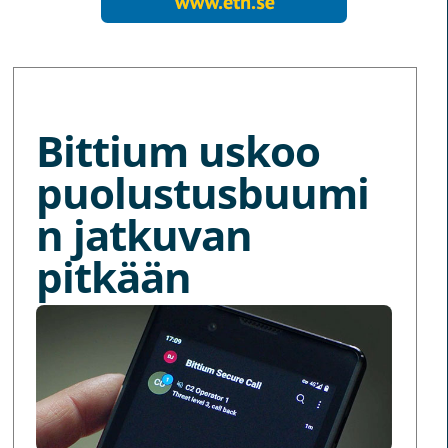
MORE NEWS
Bittium uskoo
puolustusbuumi
n jatkuvan
pitkään