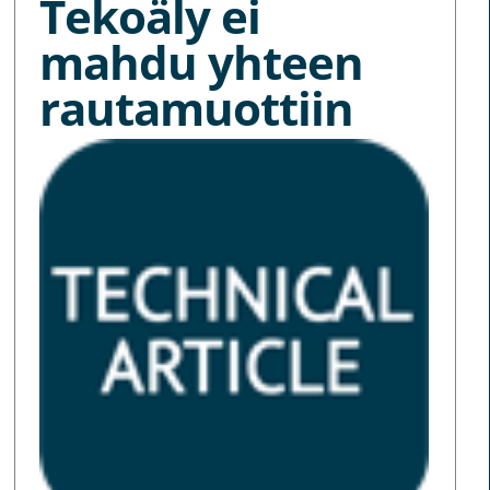
Tekoäly ei
mahdu yhteen
rautamuottiin