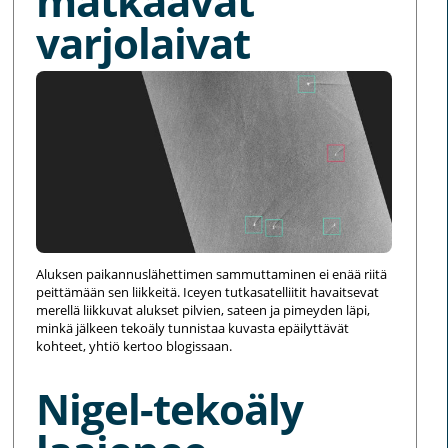
matkaavat
varjolaivat
Aluksen paikannuslähettimen sammuttaminen ei enää riitä
peittämään sen liikkeitä. Iceyen tutkasatelliitit havaitsevat
merellä liikkuvat alukset pilvien, sateen ja pimeyden läpi,
minkä jälkeen tekoäly tunnistaa kuvasta epäilyttävät
kohteet, yhtiö kertoo blogissaan.
Nigel-tekoäly