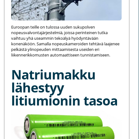
Euroopan teille on tulossa uuden sukupolven
nopeusvalvontajärjestelmiä, joissa perinteinen tutka
vaihtuu yhä useammin tekoälyä hyödyntävään
konenäköön. Samalla nopeuskameroiden tehtävä laajenee
pelkästä ylinopeuden mittaamisesta useiden eri
liikennerikkomusten automaattiseen tunnistamiseen.
Natriumakku
lähestyy
litiumionin tasoa