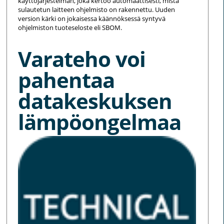
käyttöjärjestelmän, joka kertoo automaattisesti, mistä
sulautetun laitteen ohjelmisto on rakennettu. Uuden
version kärki on jokaisessa käännöksessä syntyvä
ohjelmiston tuoteseloste eli SBOM.
Varateho voi
pahentaa
datakeskuksen
lämpöongelmaa