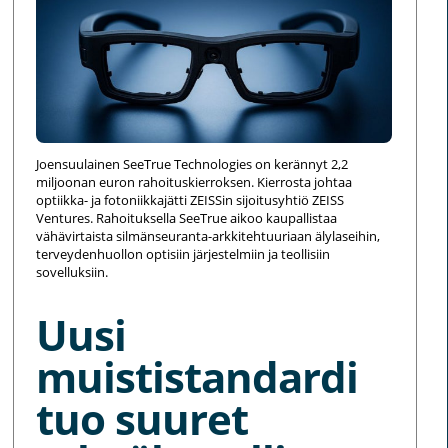
Joensuulainen SeeTrue Technologies on kerännyt 2,2
miljoonan euron rahoituskierroksen. Kierrosta johtaa
optiikka- ja fotoniikkajätti ZEISSin sijoitusyhtiö ZEISS
Ventures. Rahoituksella SeeTrue aikoo kaupallistaa
vähävirtaista silmänseuranta-arkkitehtuuriaan älylaseihin,
terveydenhuollon optisiin järjestelmiin ja teollisiin
sovelluksiin.
Uusi
muististandardi
tuo suuret