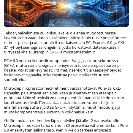
Tekoälypalvelimissa pullonkaulaksi ei ole enää muodostumassa
laskentateho vaan datan siirtäminen. Microchipin uusi XpressConnect-
retimer-piirisarja on suunniteltu ratkaisemaan PCI Express 6.0- ja CXL
3.1 -yhteyksien signaaliongelmia, jotka korostuvat datakeskusten
siirtyessä yhä suurempiin GPU- ja muistijärjestelmiin.
PCIe 6.0 nostaa tiedonsiirtonopeuden 64 gigasiirtoon sekunnissa
(GT/s), mutta samalla signaalin eheydestä tulee aiempaa suurempi
haaste. Pitkät piirilevyradat, liittimet, riser-kortit ja kaapeliyhteydet
heikentävät signaalia, mikä rajoittaa palvelinarkkitehtuurien
suunnittelua.
Microchipin XpressConnect-retimerit vastaanottavat PCIe- tai CXL-
signaalin, palauttavat sen ajoituksen ja lähettävät sen eteenpäin
puhtaana. Näin yhteyksiä voidaan pidentää ilman, että tiedonsiirron
luotettavuus kärsii. Tämä antaa datakeskusten suunnittelijoille
enemmän vapautta sijoittaa GPU-kiihdyttimiä, muistimoduuleja ja
muita komponentteja suurempiin kokonaisuuksiin.
Yhtiön mukaan retimerien läpivientiviive jää alle 12 nanosekuntiin.
Microchipin mukaan tämä on noin 80 prosenttia vähemmän kuin PCIe
6.0 -määritysten sallima taso. Pieni viive on tärkeää erityisesti