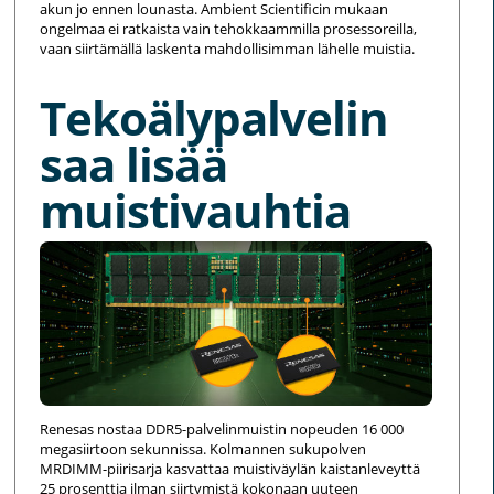
akun jo ennen lounasta. Ambient Scientificin mukaan
ongelmaa ei ratkaista vain tehokkaammilla prosessoreilla,
vaan siirtämällä laskenta mahdollisimman lähelle muistia.
Tekoälypalvelin
saa lisää
muistivauhtia
Renesas nostaa DDR5-palvelinmuistin nopeuden 16 000
megasiirtoon sekunnissa. Kolmannen sukupolven
MRDIMM-piirisarja kasvattaa muistiväylän kaistanleveyttä
25 prosenttia ilman siirtymistä kokonaan uuteen