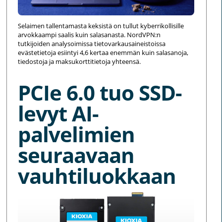
Selaimen tallentamasta keksistä on tullut kyberrikollisille
arvokkaampi saalis kuin salasanasta. NordVPN:n
tutkijoiden analysoimissa tietovarkausaineistoissa
evästetietoja esiintyi 4,6 kertaa enemmän kuin salasanoja,
tiedostoja ja maksukorttitietoja yhteensä.
PCIe 6.0 tuo SSD-
levyt AI-
palvelimien
seuraavaan
vauhtiluokkaan