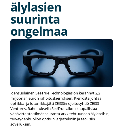
älylasien
suurinta
ongelmaa
Joensuulainen SeeTrue Technologies on kerännyt 2,2
miljoonan euron rahoituskierroksen. Kierrosta johtaa
optiikka- ja fotoniikkajätti ZEISSin sijoitusyhtiö ZEISS
Ventures. Rahoituksella SeeTrue aikoo kaupallistaa
vähävirtaista silmänseuranta-arkkitehtuuriaan älylaseihin,
terveydenhuollon optisiin järjestelmiin ja teollisiin
sovelluksiin.