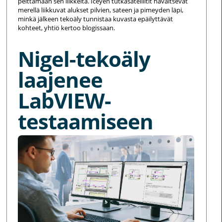
peittämään sen liikkeitä. Iceyen tutkasatelliitit havaitsevat
merellä liikkuvat alukset pilvien, sateen ja pimeyden läpi,
minkä jälkeen tekoäly tunnistaa kuvasta epäilyttävät
kohteet, yhtiö kertoo blogissaan.
Nigel-tekoäly
laajenee
LabVIEW-
testaamiseen