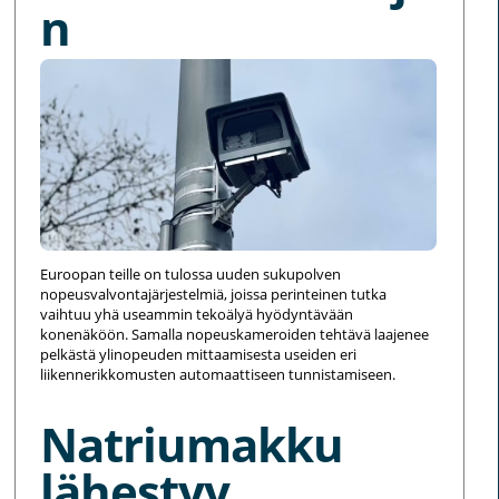
n
Euroopan teille on tulossa uuden sukupolven
nopeusvalvontajärjestelmiä, joissa perinteinen tutka
vaihtuu yhä useammin tekoälyä hyödyntävään
konenäköön. Samalla nopeuskameroiden tehtävä laajenee
pelkästä ylinopeuden mittaamisesta useiden eri
liikennerikkomusten automaattiseen tunnistamiseen.
Natriumakku
lähestyy