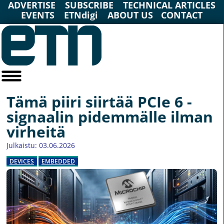
ADVERTISE
SUBSCRIBE
TECHNICAL ARTICLES
EVENTS
ETNdigi
ABOUT US
CONTACT
Tämä piiri siirtää PCIe 6 -
signaalin pidemmälle ilman
virheitä
Julkaistu: 03.06.2026
DEVICES
EMBEDDED