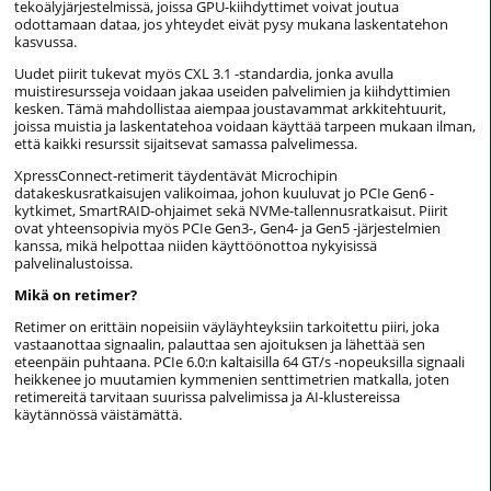
tekoälyjärjestelmissä, joissa GPU-kiihdyttimet voivat joutua
odottamaan dataa, jos yhteydet eivät pysy mukana laskentatehon
kasvussa.
Uudet piirit tukevat myös CXL 3.1 -standardia, jonka avulla
muistiresursseja voidaan jakaa useiden palvelimien ja kiihdyttimien
kesken. Tämä mahdollistaa aiempaa joustavammat arkkitehtuurit,
joissa muistia ja laskentatehoa voidaan käyttää tarpeen mukaan ilman,
että kaikki resurssit sijaitsevat samassa palvelimessa.
XpressConnect-retimerit täydentävät Microchipin
datakeskusratkaisujen valikoimaa, johon kuuluvat jo PCIe Gen6 -
kytkimet, SmartRAID-ohjaimet sekä NVMe-tallennusratkaisut. Piirit
ovat yhteensopivia myös PCIe Gen3-, Gen4- ja Gen5 -järjestelmien
kanssa, mikä helpottaa niiden käyttöönottoa nykyisissä
palvelinalustoissa.
Mikä on retimer?
Retimer on erittäin nopeisiin väyläyhteyksiin tarkoitettu piiri, joka
vastaanottaa signaalin, palauttaa sen ajoituksen ja lähettää sen
eteenpäin puhtaana. PCIe 6.0:n kaltaisilla 64 GT/s -nopeuksilla signaali
heikkenee jo muutamien kymmenien senttimetrien matkalla, joten
retimereitä tarvitaan suurissa palvelimissa ja AI-klustereissa
käytännössä väistämättä.