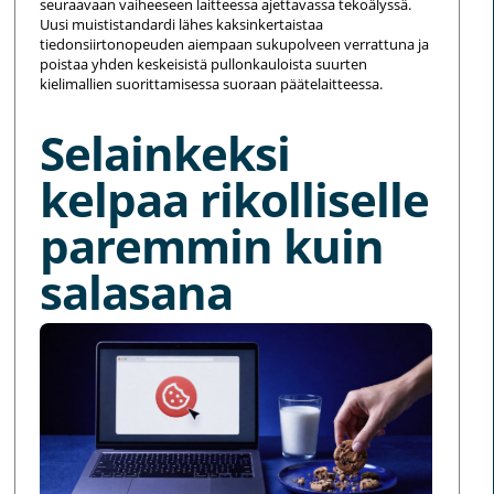
seuraavaan vaiheeseen laitteessa ajettavassa tekoälyssä.
Uusi muististandardi lähes kaksinkertaistaa
tiedonsiirtonopeuden aiempaan sukupolveen verrattuna ja
poistaa yhden keskeisistä pullonkauloista suurten
kielimallien suorittamisessa suoraan päätelaitteessa.
Selainkeksi
kelpaa rikolliselle
paremmin kuin
salasana