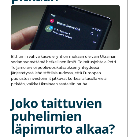
Bittiumin vahva kasvu ei yhtiön mukaan ole vain Ukrainan
sodan synnyttämä hetkellinen ilmiö. Toimitusjohtaja Petri
Toljamo arvioi puolivuosikatsauksen yhteydessä
järjestetyssä lehdistötilaisuudessa, että Euroopan
puolustusinvestoinnit jatkuvat korkealla tasolla vielä
pitkään, vaikka Ukrainaan saataisiin rauha.
Joko taittuvien
puhelimien
läpimurto alkaa?