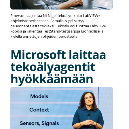
Emerson laajentaa NI Nigel-tekoälyn koko LabVIEW+-
ohjelmistoperheeseen. Samalla Nigel siirtyy
neuvonantajasta tekijäksi. Tekoäly voi tuottaa LabVIEW-
koodia ja rakentaa TestStand-testisarjoja luonnollisella
kielellä annettujen ohjeiden perusteella.
Microsoft laittaa
tekoälyagentit
hyökkäämään