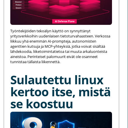
Työntekijöiden tekoälyn käyttö on synnyttänyt
yritysverkkoihin uudenlaisen tietoturvahaasteen. Verkossa
liikkuu yhä enemmän AI-prompteja, autonomisten
agenttien kutsuja ja MCP-yhteyksiä, jotka voivat sisältää
lähdekoodia, liiketoimintatietoa tai muuta arkaluonteista
aineistoa. Perinteiset palomuurit eivät ole osanneet
tunnistaa tällaista liikennettä.
Sulautettu linux
kertoo itse, mistä
se koostuu