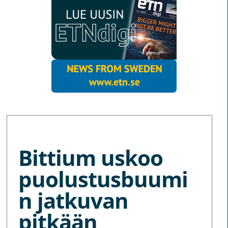
MORE NEWS
Bittium uskoo
puolustusbuumi
n jatkuvan
pitkään