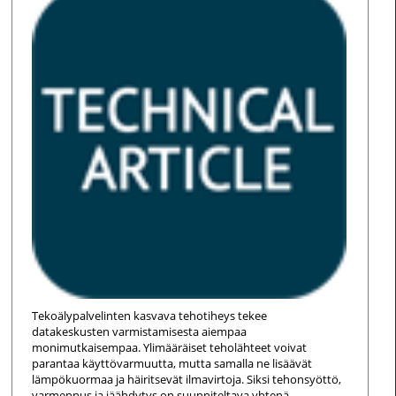
Tekoälypalvelinten kasvava tehotiheys tekee
datakeskusten varmistamisesta aiempaa
monimutkaisempaa. Ylimääräiset teholähteet voivat
parantaa käyttövarmuutta, mutta samalla ne lisäävät
lämpökuormaa ja häiritsevät ilmavirtoja. Siksi tehonsyöttö,
varmennus ja jäähdytys on suunniteltava yhtenä