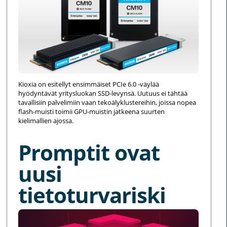
Kioxia on esitellyt ensimmäiset PCIe 6.0 -väylää
hyödyntävät yritysluokan SSD-levynsä. Uutuus ei tähtää
tavallisiin palvelimiin vaan tekoälyklustereihin, joissa nopea
flash-muisti toimii GPU-muistin jatkeena suurten
kielimallien ajossa.
Promptit ovat
uusi
tietoturvariski