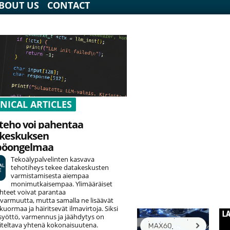
BOUT US
CONTACT
NICAL ARTICLES
teho voi pahentaa
keskuksen
pöongelmaa
Tekoälypalvelinten kasvava
tehotiheys tekee datakeskusten
varmistamisesta aiempaa
monimutkaisempaa. Ylimääräiset
hteet voivat parantaa
varmuutta, mutta samalla ne lisäävät
uormaa ja häiritsevät ilmavirtoja. Siksi
yöttö, varmennus ja jäähdytys on
teltava yhtenä kokonaisuutena.