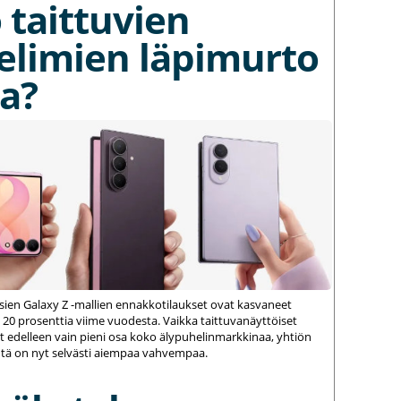
 taittuvien
elimien läpimurto
a?
ien Galaxy Z -mallien ennakkotilaukset ovat kasvaneet
 20 prosenttia viime vuodesta. Vaikka taittuvanäyttöiset
 edelleen vain pieni osa koko älypuhelinmarkkinaa, yhtiön
ä on nyt selvästi aiempaa vahvempaa.