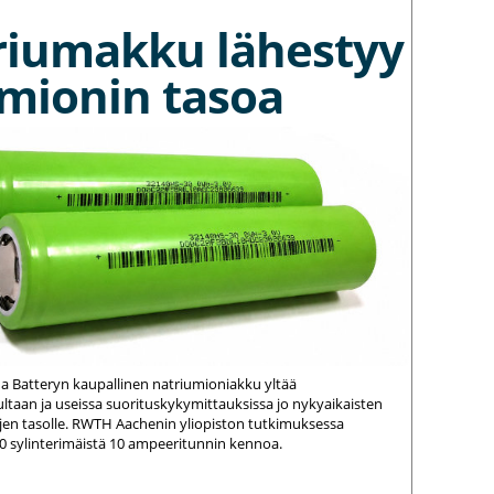
riumakku lähestyy
umionin tasoa
na Batteryn kaupallinen natriumioniakku yltää
ltaan ja useissa suorituskykymittauksissa jo nykyaikaisten
jen tasolle. RWTH Aachenin yliopiston tutkimuksessa
20 sylinterimäistä 10 ampeeritunnin kennoa.