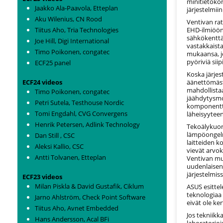
minitietokon
Jaakko Ala-Paavola, Etteplan
järjestelmiin
Aku Wilenius, CN Rood
Ventivan ra
Tiitus Aho, Tria Technologies
EHD-ilmiöön
sähkökenttä 
Joe Hill, Digi International
vastakkaista
Timo Poikonen, congatec
mukaansa, jo
pyöriviä siip
ECF25 panel
Koska järjes
ECF24 videos
äänettömäst
mahdollista
Timo Poikonen, congatec
jäähdytysmo
Petri Sutela, Testhouse Nordic
komponentti
Tomi Engdahl, CVG Convergens
läheisyyteen
Henrik Petersen, Adlink Technology
Tekoälykuor
lämpöongelm
Dan Still , CSC
laitteiden k
Aleksi Kallio, CSC
vievät arvoka
Antti Tolvanen, Etteplan
Ventivan mu
uudenlaisen 
järjestelmiss
ECF23 videos
Milan Piskla & David Gustafik, Ciklum
ASUS esitte
teknologiaa
Jarno Ahlström, Check Point Software
eivät ole ker
Tiitus Aho, Avnet Embedded
Jos tekniik
Hans Andersson, Acal BFi
laboratorioi