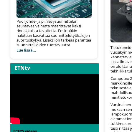
Puolijohde- ja piirilevysuunnittelun
seuraavaa vaihetta määrittävät kaksi
rinnakkaista tavoitetta. Ensinnäkin
halutaan kasvattaa suunnittelutyökalujen
suorituskykyä. Lisäksi on tärkeää parantaa
suunnittelijoiden tuottavuutta.
Tietokoneid
Lue lisää...
vuosikymmen
kannettavien
jossa ilmavi
on aloittan
ETNtv
tekniikka tul
Computex 202
markkinoill
teknisestä a
mahdollisuuk
minitietoko
Varsinainen 
mukaan sen 
lämpökuorma
aiemmat ion
tutkimusproj
taso riittää
ECF25 videos