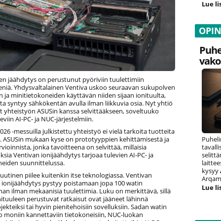
Lue li
OPI
Puhe
vako
en jäähdytys on perustunut pyöriviin tuulettimiin
iä. Yhdysvaltalainen Ventiva uskoo seuraavan sukupolven
 ja minitietokoneiden käyttävän niiden sijaan ionituulta,
rta syntyy sähkökentän avulla ilman liikkuvia osia. Nyt yhtiö
ut yhteistyön ASUSin kanssa selvittääkseen, soveltuuko
eviin AI-PC- ja NUC-järjestelmiin.
6 -messuilla julkistettu yhteistyö ei vielä tarkoita tuotteita
e. ASUSin mukaan kyse on prototyyppien kehittämisestä ja
Puheli
rvioinnista, jonka tavoitteena on selvittää, millaisia
tavall
sia Ventivan ionijäähdytys tarjoaa tulevien AI-PC- ja
selitt
neiden suunnittelussa.
laitte
kysyy
uutinen piilee kuitenkin itse teknologiassa. Ventivan
Arqam 
ionijäähdytys pystyy poistamaan jopa 100 watin
Lue li
n ilman mekaanisia tuulettimia. Luku on merkittävä, sillä
ituuleen perustuvat ratkaisut ovat jääneet lähinnä
ekteiksi tai hyvin pienitehoisiin sovelluksiin. Sadan watin
 jo moniin kannettaviin tietokoneisiin, NUC-luokan