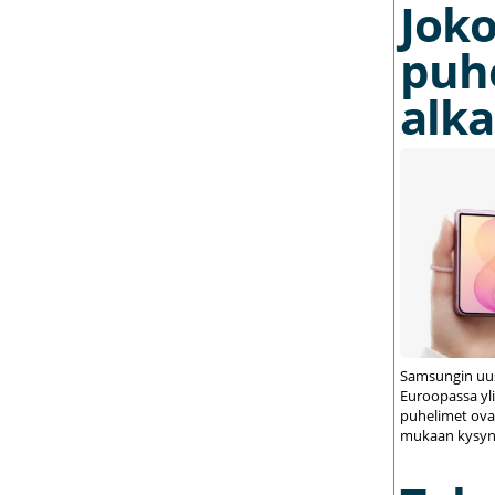
Joko
puh
alka
Samsungin uus
Euroopassa yli
puhelimet ovat
mukaan kysynt