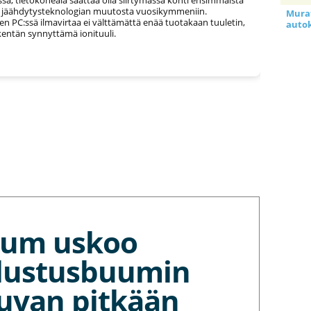
 jäähdytysteknologian muutosta vuosikymmeniin.
Murat
n PC:ssä ilmavirtaa ei välttämättä enää tuotakaan tuuletin,
auto
entän synnyttämä ionituuli.
tium uskoo
lustusbuumin
kuvan pitkään