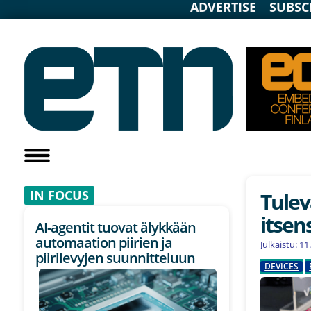
ADVERTISE
SUBSC
IN F
OCUS
Tulev
itsen
AI-agentit tuovat älykkään
automaation piirien ja
Julkaistu: 1
piirilevyjen suunnitteluun
DEVICES