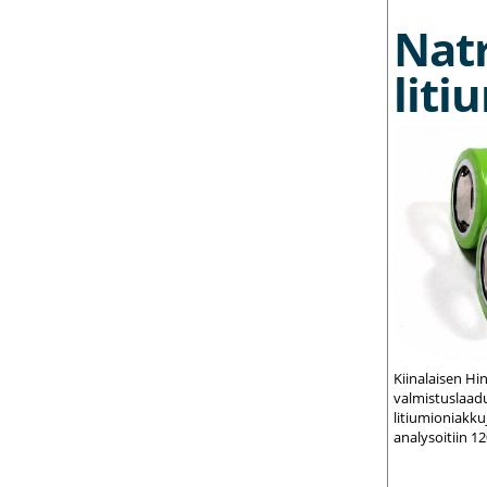
Nat
liti
Kiinalaisen Hi
valmistuslaadu
litiumioniakku
analysoitiin 1