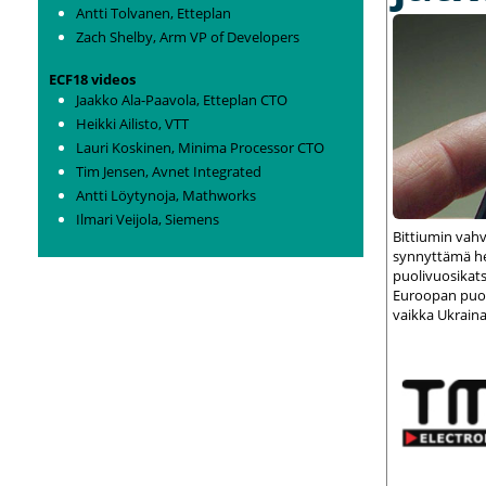
Antti Tolvanen, Etteplan
Zach Shelby, Arm VP of Developers
ECF18 videos
Jaakko Ala-Paavola, Etteplan CTO
Heikki Ailisto, VTT
Lauri Koskinen, Minima Processor CTO
Tim Jensen, Avnet Integrated
Antti Löytynoja, Mathworks
Ilmari Veijola, Siemens
Bittiumin vah
synnyttämä het
puolivuosikats
Euroopan puolu
vaikka Ukraina