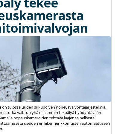
oäly tekee
euskamerasta
itoimivalvojan
le on tulossa uuden sukupolven nopeusvalvontajärjestelmiä,
einen tutka vaihtuu yhä useammin tekoälyä hyödyntävään
amalla nopeuskameroiden tehtävä laajenee pelkästä
ittaamisesta useiden eri liikennerikkomusten automaattiseen
n.