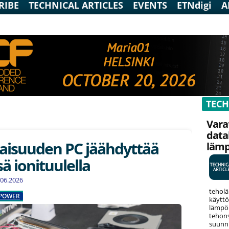
RIBE
TECHNICAL ARTICLES
EVENTS
ETNdigi
A
TECH
Vara
data
aisuuden PC jäähdyttää
läm
sä ionituulella
1.06.2026
teholä
POWER
käyttö
lämpök
tehons
suunni