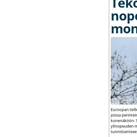
Tek
nop
mon
Euroopan teil
joissa perint
konenäköön. S
ylinopeuden m
tunnistamisee