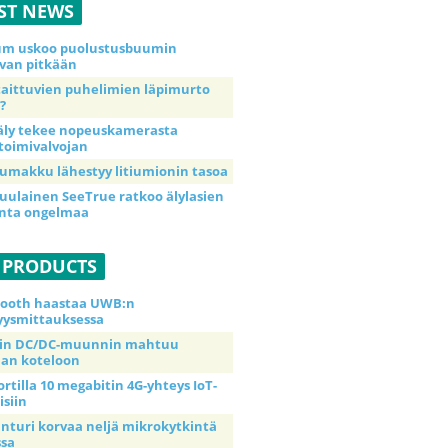
ST NEWS
ium uskoo puolustusbuumin
van pitkään
taittuvien puhelimien läpimurto
?
äly tekee nopeuskamerasta
toimivalvojan
umakku lähestyy litiumionin tasoa
uulainen SeeTrue ratkoo älylasien
inta ongelmaa
 PRODUCTS
tooth haastaa UWB:n
yysmittauksessa
tin DC/DC-muunnin mahtuu
an koteloon
ortilla 10 megabitin 4G-yhteys IoT-
isiin
anturi korvaa neljä mikrokytkintä
ssa