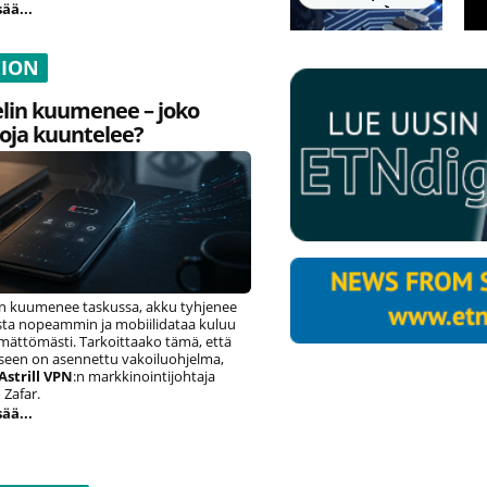
sää...
NION
lin kuumenee – joko
oja kuuntelee?
n kuumenee taskussa, akku tyhjenee
ista nopeammin ja mobiilidataa kuluu
ämättömästi. Tarkoittaako tämä, että
eseen on asennettu vakoiluohjelma,
Astrill VPN
:n markkinointijohtaja
Zafar.
sää...