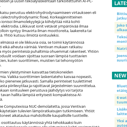
eisiin ja uusiin tekoälylaskentaan tarkoitettuihin AI-PC-
LATE
.
tkaisu perustuu elektrohydrodynaamiseen virtaukseen eli
Bitt
 (electrohydrodynamic flow). Korkeajännitteinen
jatku
ionisoi ilmamolekyylejä ja kiihdyttää niitä kohti
Joko 
 elektrodia. Liikkuvat ionit vetävät ympäröivää ilmaa
alkaa
lloin syntyy ilmavirta ilman moottoreita, laakereita tai
iä. Yhtiö kutsuu ilmiötä ionituuleksi.
Teko
moni
telmässä ei ole liikkuvia osia, se toimii käytännössä
i eikä aiheuta värinää. Ventivan mukaan ratkaisu
Natri
a myös perinteisiä puhaltimia ohuemmat rakenteet. Yhtiön
Joens
duulit voidaan sijoittaa suoraan lämpöä tuottavien
suur
en, kuten suorittimen, muistien tai tehonsyötön
.
mien yleistyminen kasvattaa tietokoneiden
NEW
ia. Vaikka suorittimien laskentateho kasvaa nopeasti,
oko pienenee jatkuvasti. Samalla perinteiset tuulettimet
sta piirilevytilaa ja rajoittavat järjestelmien suunnittelua.
Blue
kaan ionituuleen perustuva jäähdytys voi tarjota
etäis
tavan hallita lämpöä erityisesti kompakteissa AI-
6 wa
ä.
tuum
lee Computexissa NUC-demolaitetta, jossa Ventivan
Lisäk
 käytetään tulevien lämpöratkaisujen tutkimiseen. Yhtiöt
laitte
toneet aikataulua mahdollisille kaupallisille tuotteille.
Yksi 
ka osoittautuu käytännössä yhtä tehokkaaksi kuin
auto
ssa, tietokoneala saattaa olla siirtymässä kohti ensimmäistä