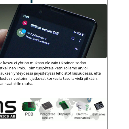
va kasvu ei yhtiön mukaan ole vain Ukrainan sodan
kellinen ilmiö. Toimitusjohtaja Petri Toljamo arvioi
auksen yhteydessä järjestetyssä lehdistötilaisuudessa, että
stusinvestoinnit jatkuvat korkealla tasolla vielä pitkään,
an saataisiin rauha.