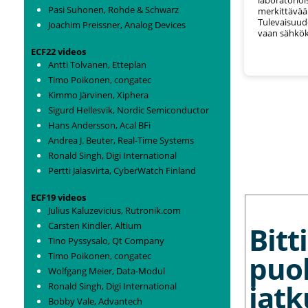
Pasi Suhonen, Rohde & Schwarz
merkittävää
Tulevaisuude
Joachim Preissner, Analog Devices
vaan sähkök
ECF22 videos
Antti Tolvanen, Etteplan
Timo Poikonen, congatec
Kimmo Järvinen, Xiphera
Sigurd Hellesvik, Nordic Semiconductor
Hans Andersson, Acal BFi
Andrea J. Beuter, Real-Time Systems
Ronald Singh, Digi International
Pertti Jalasvirta, CyberWatch Finland
ECF19 videos
MORE NEWS
Julius Kaluzevicius, Rutronik.com
Carsten Kindler, Altium
Bit
Tino Pyssysalo, Qt Company
puo
Timo Poikonen, congatec
Wolfgang Meier, Data-Modul
jat
Ronald Singh, Digi International
Bobby Vale, Advantech