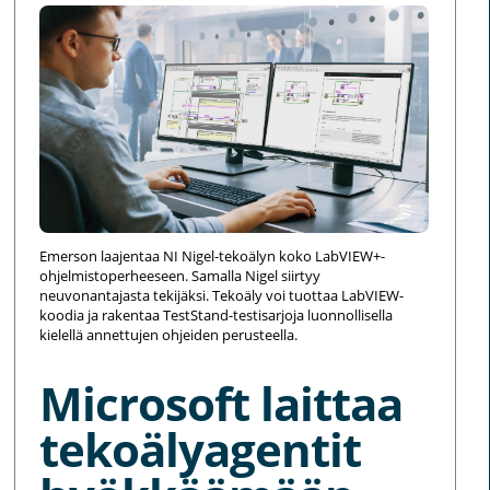
Emerson laajentaa NI Nigel-tekoälyn koko LabVIEW+-
ohjelmistoperheeseen. Samalla Nigel siirtyy
neuvonantajasta tekijäksi. Tekoäly voi tuottaa LabVIEW-
koodia ja rakentaa TestStand-testisarjoja luonnollisella
kielellä annettujen ohjeiden perusteella.
Microsoft laittaa
tekoälyagentit