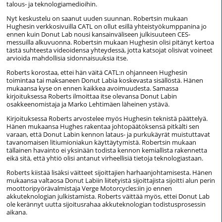
talous- ja teknologiamedioihin.
Nyt keskustelu on saanut uuden suunnan. Robertsin mukaan
Hughesin verkkosivuilla CATL on ollut esillä yhteistyökumppanina jo
ennen kuin Donut Lab nousi kansainväliseen julkisuuteen CES-
messuilla alkuvuonna. Robertsin mukaan Hughesin olisi pitänyt kertoa
tästä suhteesta videoidensa yhteydessä, jotta katsojat olisivat voineet
arvioida mahdollisia sidonnaisuuksia itse.
Roberts korostaa, ettei hän väitä CATL:n ohjanneen Hughesin
toimintaa tai maksaneen Donut Labia koskevasta sisällöstä. Hänen
mukaansa kyse on ennen kaikkea avoimuudesta. Samassa
kirjoituksessa Roberts ilmoittaa itse olevansa Donut Labin
osakkeenomistaja ja Marko Lehtimäen läheinen ystävä.
Kirjoituksessa Roberts arvostelee myös Hughesin teknistä päättelyä.
Hänen mukaansa Hughes rakentaa johtopäätöksensä pitkälti sen
varaan, että Donut Labin kennon lataus- ja purkukäyrät muistuttavat
tavanomaisen litiumioniakun käyttäytymistä. Robertsin mukaan
tällainen havainto ei yksinään todista kennon kemiallista rakennetta
eikä sitä, että yhtiö olisi antanut virheellisiä tietoja teknologiastaan.
Roberts kiistää lisäksi väitteet sijoittajien harhaanjohtamisesta. Hänen
mukaansa valtaosa Donut Labiin liitetyistä sijoittajista sijoitti alun perin
moottoripyörävalmistaja Verge Motorcycles:iin jo ennen
akkuteknologian julkistamista. Roberts väittää myös, ettei Donut Lab
ole kerännyt uutta sijoitusrahaa akkuteknologian todistusprosessin
aikana.