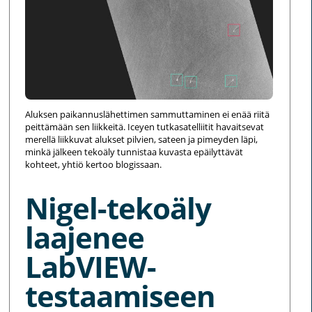
Aluksen paikannuslähettimen sammuttaminen ei enää riitä
peittämään sen liikkeitä. Iceyen tutkasatelliitit havaitsevat
merellä liikkuvat alukset pilvien, sateen ja pimeyden läpi,
minkä jälkeen tekoäly tunnistaa kuvasta epäilyttävät
kohteet, yhtiö kertoo blogissaan.
Nigel-tekoäly
laajenee
LabVIEW-
testaamiseen