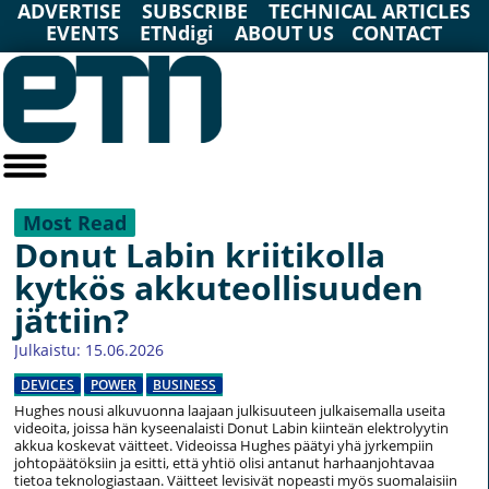
ADVERTISE
SUBSCRIBE
TECHNICAL ARTICLES
EVENTS
ETNdigi
ABOUT US
CONTACT
Most Read
Donut Labin kriitikolla
kytkös akkuteollisuuden
jättiin?
Julkaistu: 15.06.2026
DEVICES
POWER
BUSINESS
Hughes nousi alkuvuonna laajaan julkisuuteen julkaisemalla useita
videoita, joissa hän kyseenalaisti Donut Labin kiinteän elektrolyytin
akkua koskevat väitteet. Videoissa Hughes päätyi yhä jyrkempiin
johtopäätöksiin ja esitti, että yhtiö olisi antanut harhaanjohtavaa
tietoa teknologiastaan. Väitteet levisivät nopeasti myös suomalaisiin