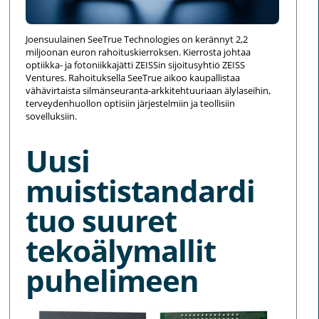
Joensuulainen SeeTrue Technologies on kerännyt 2,2
miljoonan euron rahoituskierroksen. Kierrosta johtaa
optiikka- ja fotoniikkajätti ZEISSin sijoitusyhtiö ZEISS
Ventures. Rahoituksella SeeTrue aikoo kaupallistaa
vähävirtaista silmänseuranta-arkkitehtuuriaan älylaseihin,
terveydenhuollon optisiin järjestelmiin ja teollisiin
sovelluksiin.
Uusi
muististandardi
tuo suuret
tekoälymallit
puhelimeen