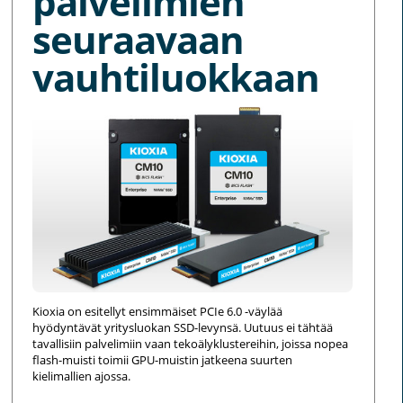
palvelimien
seuraavaan
vauhtiluokkaan
Kioxia on esitellyt ensimmäiset PCIe 6.0 -väylää
hyödyntävät yritysluokan SSD-levynsä. Uutuus ei tähtää
tavallisiin palvelimiin vaan tekoälyklustereihin, joissa nopea
flash-muisti toimii GPU-muistin jatkeena suurten
kielimallien ajossa.