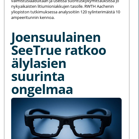
valmistuslaadultaan ja useissa suorituskykymittauksissa jo
nykyaikaisten litiumioniakkujen tasolle. RWTH Aachenin
yliopiston tutkimuksessa analysoitiin 120 sylinterimäistä 10
ampeeritunnin kennoa.
Joensuulainen
SeeTrue ratkoo
älylasien
suurinta
ongelmaa