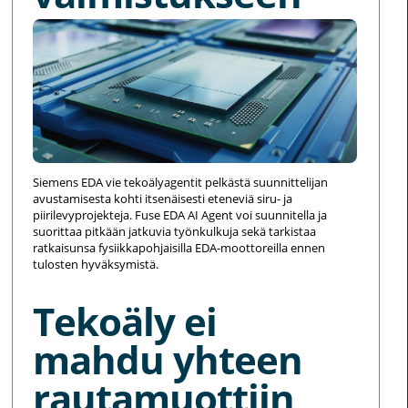
Siemens EDA vie tekoälyagentit pelkästä suunnittelijan
avustamisesta kohti itsenäisesti eteneviä siru- ja
piirilevyprojekteja. Fuse EDA AI Agent voi suunnitella ja
suorittaa pitkään jatkuvia työnkulkuja sekä tarkistaa
ratkaisunsa fysiikkapohjaisilla EDA-moottoreilla ennen
tulosten hyväksymistä.
Tekoäly ei
mahdu yhteen
rautamuottiin