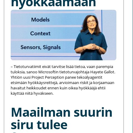
hyökkäämään
– Tietoturvatiimit eivät tarvitse lisää tietoa, vaan parempia
tuloksia, sanoo Microsoftin tietoturvajohtaja Hayete Gallot.
Yhtiön uusi Project Perception panee tekoälyagentit
etsimään hyökkäysreittejä, arvioimaan riskit ja korjaamaan
havaitut heikkoudet ennen kuin oikea hyökkääjä ehtii
käyttää niitä hyväkseen.
Maailman suurin
siru tulee