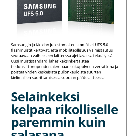
Samsungin ja Kioxian julkistamat ensimmäiset UFS 5.0 -
flashmuistit kertovat, että mobiiliteollisuus valmistautuu
seuraavaan vaiheeseen laitteessa ajettavassa tekoälyssä.
Uusi muististandardi lähes kaksinkertaistaa
tiedonsiirtonopeuden aiempaan sukupolveen verrattuna ja
poistaa yhden keskeisistä pullonkauloista suurten
kielimallien suorittamisessa suoraan päätelaitteessa.
Selainkeksi
kelpaa rikolliselle
paremmin kuin
salasana