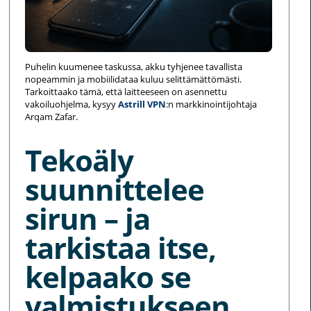
Puhelin kuumenee taskussa, akku tyhjenee tavallista
nopeammin ja mobiilidataa kuluu selittämättömästi.
Tarkoittaako tämä, että laitteeseen on asennettu
vakoiluohjelma, kysyy
Astrill VPN
:n markkinointijohtaja
Arqam Zafar.
Tekoäly
suunnittelee
sirun – ja
tarkistaa itse,
kelpaako se
valmistukseen