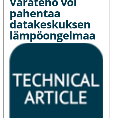
Varateho voi
pahentaa
datakeskuksen
lämpöongelmaa