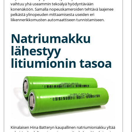
vaihtuu yhä useammin tekoälyä hyödyntävään
konenäköön. Samalla nopeuskameroiden tehtävä laajenee
pelkästä ylinopeuden mittaamisesta useiden eri
liikennerikkomusten automaattiseen tunnistamiseen.
Natriumakku
lähestyy
litiumionin tasoa
Kiinalaisen Hina Batteryn kaupallinen natriumioniakku yltää