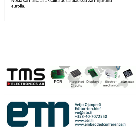
Nokia sai näiltä asiakkailta uusia tilauksia 2,8 miljardilla
eurolla.
© Elektroniikkalehti