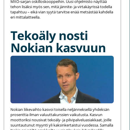
MXO-sarjan oskilloskooppeihin. Uusi ohjelmisto näyttää
tehon lisäksi myös sen, mitä jännite- ja virtakäyrissä todella
tapahtuu – eikä vian syytä tarvitse enää metsästää kahdella
eri mittalaitteella.
Tekoäly nosti
Nokian kasvuun
Nokian liikevaihto kasvoi toisella neljänneksellä yhdeksän
prosenttia ilman valuuttakurssien vaikutusta. Kasvun
moottoriksi nousivat tekoäly- ja pilvipalveluasiakkaat, joille
suuntautunut myynti yli kaksinkertaistui vuodessa. Samalla