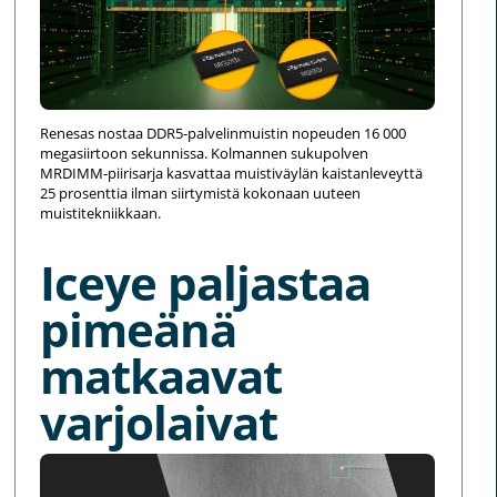
Renesas nostaa DDR5-palvelinmuistin nopeuden 16 000
megasiirtoon sekunnissa. Kolmannen sukupolven
MRDIMM-piirisarja kasvattaa muistiväylän kaistanleveyttä
25 prosenttia ilman siirtymistä kokonaan uuteen
muistitekniikkaan.
Iceye paljastaa
pimeänä
matkaavat
varjolaivat