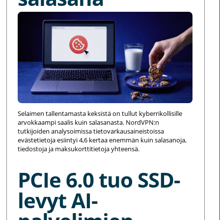
Selaimen tallentamasta keksistä on tullut kyberrikollisille
arvokkaampi saalis kuin salasanasta. NordVPN:n
tutkijoiden analysoimissa tietovarkausaineistoissa
evästetietoja esiintyi 4,6 kertaa enemmän kuin salasanoja,
tiedostoja ja maksukorttitietoja yhteensä.
PCIe 6.0 tuo SSD-
levyt AI-