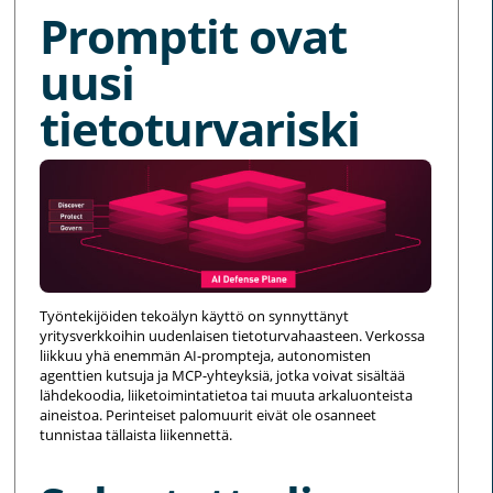
Promptit ovat
uusi
tietoturvariski
Työntekijöiden tekoälyn käyttö on synnyttänyt
yritysverkkoihin uudenlaisen tietoturvahaasteen. Verkossa
liikkuu yhä enemmän AI-prompteja, autonomisten
agenttien kutsuja ja MCP-yhteyksiä, jotka voivat sisältää
lähdekoodia, liiketoimintatietoa tai muuta arkaluonteista
aineistoa. Perinteiset palomuurit eivät ole osanneet
tunnistaa tällaista liikennettä.