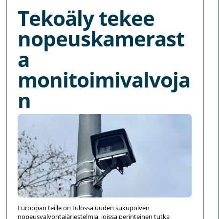
Tekoäly tekee
nopeuskamerast
a
monitoimivalvoja
n
Euroopan teille on tulossa uuden sukupolven
nopeusvalvontajärjestelmiä, joissa perinteinen tutka