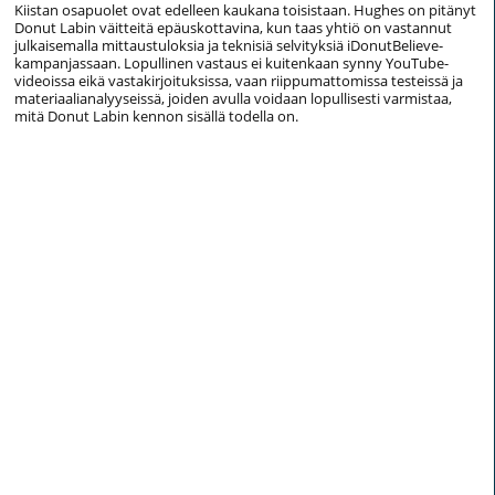
Kiistan osapuolet ovat edelleen kaukana toisistaan. Hughes on pitänyt
Donut Labin väitteitä epäuskottavina, kun taas yhtiö on vastannut
julkaisemalla mittaustuloksia ja teknisiä selvityksiä iDonutBelieve-
kampanjassaan. Lopullinen vastaus ei kuitenkaan synny YouTube-
videoissa eikä vastakirjoituksissa, vaan riippumattomissa testeissä ja
materiaalianalyyseissä, joiden avulla voidaan lopullisesti varmistaa,
mitä Donut Labin kennon sisällä todella on.