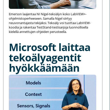
Emerson laajentaa NI Nigel-tekoälyn koko LabVIEW+-
ohjelmistoperheeseen. Samalla Nigel siirtyy
neuvonantajasta tekijäksi. Tekoäly voi tuottaa LabVIEW-
koodia ja rakentaa TestStand-testisarjoja luonnollisella
kielellä annettujen ohjeiden perusteella.
Microsoft laittaa
tekoälyagentit
hyökkäämään