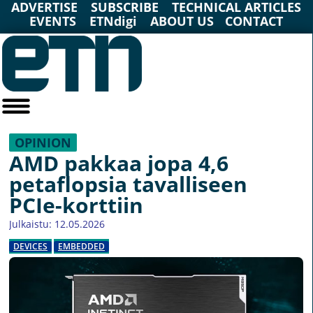
ADVERTISE
SUBSCRIBE
TECHNICAL ARTICLES
EVENTS
ETNdigi
ABOUT US
CONTACT
OPINION
AMD pakkaa jopa 4,6
petaflopsia tavalliseen
PCIe-korttiin
Julkaistu: 12.05.2026
DEVICES
EMBEDDED