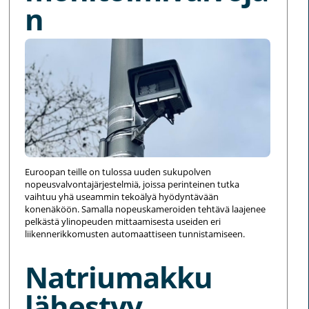
n
Euroopan teille on tulossa uuden sukupolven
nopeusvalvontajärjestelmiä, joissa perinteinen tutka
vaihtuu yhä useammin tekoälyä hyödyntävään
konenäköön. Samalla nopeuskameroiden tehtävä laajenee
pelkästä ylinopeuden mittaamisesta useiden eri
liikennerikkomusten automaattiseen tunnistamiseen.
Natriumakku
lähestyy