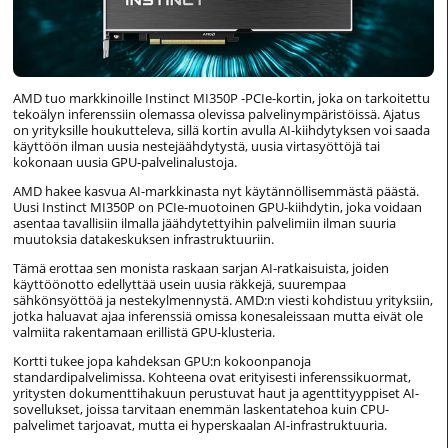
AMD tuo markkinoille Instinct MI350P -PCIe-kortin, joka on tarkoitettu
tekoälyn inferenssiin olemassa olevissa palvelinympäristöissä. Ajatus
on yrityksille houkutteleva, sillä kortin avulla AI-kiihdytyksen voi saada
käyttöön ilman uusia nestejäähdytystä, uusia virtasyöttöjä tai
kokonaan uusia GPU-palvelinalustoja.
AMD hakee kasvua AI-markkinasta nyt käytännöllisemmästä päästä.
Uusi Instinct MI350P on PCIe-muotoinen GPU-kiihdytin, joka voidaan
asentaa tavallisiin ilmalla jäähdytettyihin palvelimiin ilman suuria
muutoksia datakeskuksen infrastruktuuriin.
Tämä erottaa sen monista raskaan sarjan AI-ratkaisuista, joiden
käyttöönotto edellyttää usein uusia räkkejä, suurempaa
sähkönsyöttöä ja nestekylmennystä. AMD:n viesti kohdistuu yrityksiin,
jotka haluavat ajaa inferenssiä omissa konesaleissaan mutta eivät ole
valmiita rakentamaan erillistä GPU-klusteria.
Kortti tukee jopa kahdeksan GPU:n kokoonpanoja
standardipalvelimissa. Kohteena ovat erityisesti inferenssikuormat,
yritysten dokumenttihakuun perustuvat haut ja agenttityyppiset AI-
sovellukset, joissa tarvitaan enemmän laskentatehoa kuin CPU-
palvelimet tarjoavat, mutta ei hyperskaalan AI-infrastruktuuria.