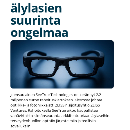
älylasien
suurinta
ongelmaa
Joensuulainen SeeTrue Technologies on kerännyt 2,2
miljoonan euron rahoituskierroksen. Kierrosta johtaa
optiikka- ja fotoniikkajätti ZEISSin sijoitusyhtiö ZEISS
Ventures. Rahoituksella SeeTrue aikoo kaupallistaa
vähävirtaista silmänseuranta-arkkitehtuuriaan älylaseihin,
terveydenhuollon optisiin järjestelmiin ja teollisiin
sovelluksiin.