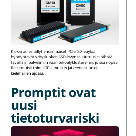
Kioxia on esitellyt ensimmäiset PCIe 6.0 -väylää
hyödyntävät yritysluokan SSD-levynsä. Uutuus ei tähtää
tavallisiin palvelimiin vaan tekoälyklustereihin, joissa nopea
flash-muisti toimii GPU-muistin jatkeena suurten
kielimallien ajossa.
Promptit ovat
uusi
tietoturvariski