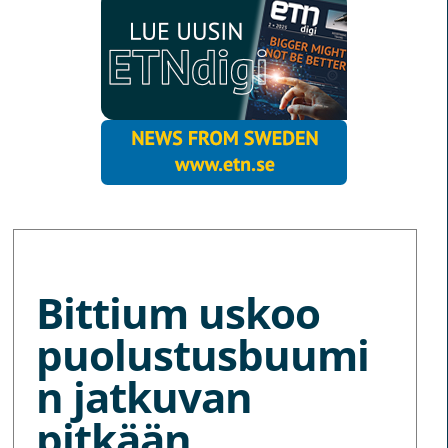
MORE NEWS
Bittium uskoo
puolustusbuumi
n jatkuvan
pitkään