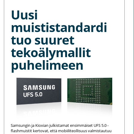
Uusi
muististandardi
tuo suuret
tekoälymallit
puhelimeen
Samsungin ja Kioxian julkistamat ensimmäiset UFS 5.0 -
flashmuistit kertovat, että mobiiliteollisuus valmistautuu