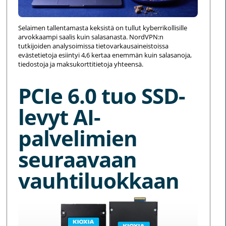
Selaimen tallentamasta keksistä on tullut kyberrikollisille
arvokkaampi saalis kuin salasanasta. NordVPN:n
tutkijoiden analysoimissa tietovarkausaineistoissa
evästetietoja esiintyi 4,6 kertaa enemmän kuin salasanoja,
tiedostoja ja maksukorttitietoja yhteensä.
PCIe 6.0 tuo SSD-
levyt AI-
palvelimien
seuraavaan
vauhtiluokkaan