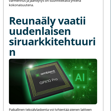
varmennus ja jäähdytys on suunniteltava yhtenä
kokonaisuutena.
Reunaäly vaatii
uudenlaisen
siruarkkitehtuuri
n
Paikallinen tekoälylaskenta voi tyhjentää pienen laitteen