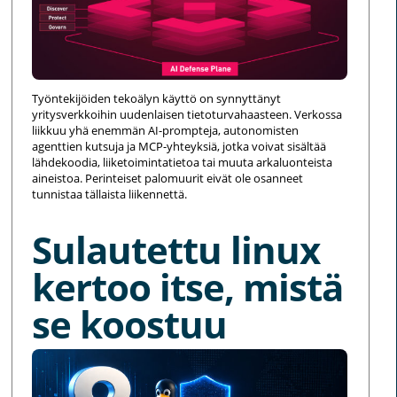
Työntekijöiden tekoälyn käyttö on synnyttänyt
yritysverkkoihin uudenlaisen tietoturvahaasteen. Verkossa
liikkuu yhä enemmän AI-prompteja, autonomisten
agenttien kutsuja ja MCP-yhteyksiä, jotka voivat sisältää
lähdekoodia, liiketoimintatietoa tai muuta arkaluonteista
aineistoa. Perinteiset palomuurit eivät ole osanneet
tunnistaa tällaista liikennettä.
Sulautettu linux
kertoo itse, mistä
se koostuu