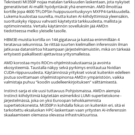
Teknisesti MI350P nojaa matalan tarkkuuden laskentaan, jota nykyiset
generatiiviset AI-mallit hyödyntävät yhä enemmän. AMD ilmoittaa
kortille jopa 4600 TFLOPSin huippusuorituskyvyn MXFP4-tarkkuudella.
Lukema kuulostaa suurelta, mutta kuten AI-kiihdyttimissä yleensäkin,
suorituskyky riippuu vahvasti käytetystä tarkkuudesta, mallista ja
optimoinneista. Vertailu käytännön sovelluksiin jää AMD:n
tiedotteessa melko yleiselle tasolle.
HBM3E-muistia kortilla on 144 gigatavua ja kaistaa enimmillään 4
teratavua sekunnissa. Se riittää suurten kielimallien inferenssiin ilman
jatkuvaa datansiirtoa hitaampaan järjestelmämuistiin, mikä on tärkeää
erityisesti paikallisesti ajettavissa yritysmalleissa.
AMD korostaa myös ROCm-ohjelmistoalustaansa ja avointa
ekosysteemiä. Taustalla näkyy selvä pyrkimys erottautua Nvidian
CUDA-riippuvuudesta. Käytännössä yritykset voivat kuitenkin edelleen
joutua sovittamaan ohjelmistopinonsa AMD:n ympäristöön, vaikka
valmistaja puhuu “koodin uudelleenkirjoituksen” välttämisestä.
Instinct-sarja ei ole uusi tuttavuus Pohjoismaissa. AMD:n aiempia
Instinct-kiihdyttimiä käytetään esimerkiksi LUMI-super­tietokone -
järjestelmässä, joka on yksi Euroopan tehokkaimmista
supertietokoneista. MI350P:n kohdalla fokus on kuitenkin eri, sitä ei
tarkoitettu eksaluokan HPC-laskentaan vaan yritysten AI-inferenssin
skaalaamiseen olemassa olevassa infrastruktuurissa.