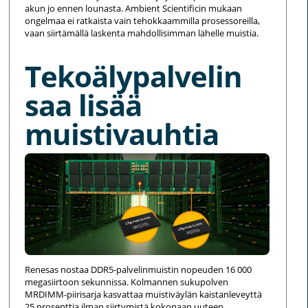
akun jo ennen lounasta. Ambient Scientificin mukaan
ongelmaa ei ratkaista vain tehokkaammilla prosessoreilla,
vaan siirtämällä laskenta mahdollisimman lähelle muistia.
Tekoälypalvelin
saa lisää
muistivauhtia
Renesas nostaa DDR5-palvelinmuistin nopeuden 16 000
megasiirtoon sekunnissa. Kolmannen sukupolven
MRDIMM-piirisarja kasvattaa muistiväylän kaistanleveyttä
25 prosenttia ilman siirtymistä kokonaan uuteen