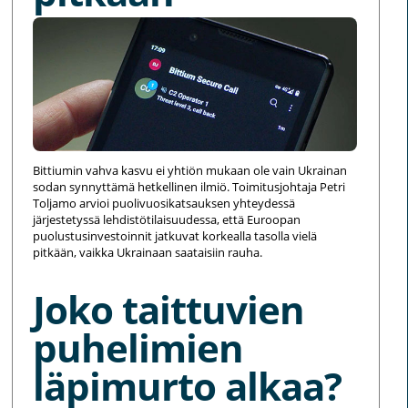
Bittiumin vahva kasvu ei yhtiön mukaan ole vain Ukrainan
sodan synnyttämä hetkellinen ilmiö. Toimitusjohtaja Petri
Toljamo arvioi puolivuosikatsauksen yhteydessä
järjestetyssä lehdistötilaisuudessa, että Euroopan
puolustusinvestoinnit jatkuvat korkealla tasolla vielä
pitkään, vaikka Ukrainaan saataisiin rauha.
Joko taittuvien
puhelimien
läpimurto alkaa?