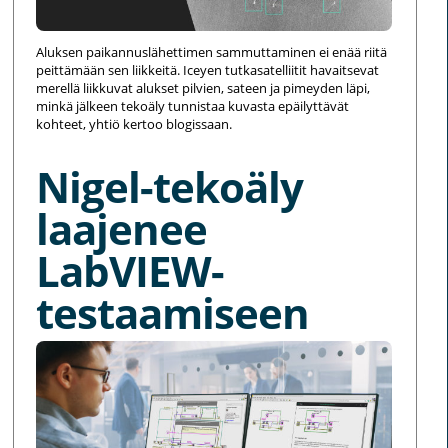
Aluksen paikannuslähettimen sammuttaminen ei enää riitä
peittämään sen liikkeitä. Iceyen tutkasatelliitit havaitsevat
merellä liikkuvat alukset pilvien, sateen ja pimeyden läpi,
minkä jälkeen tekoäly tunnistaa kuvasta epäilyttävät
kohteet, yhtiö kertoo blogissaan.
Nigel-tekoäly
laajenee
LabVIEW-
testaamiseen