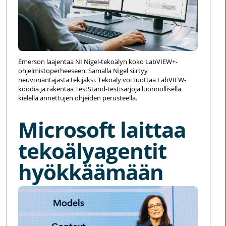
Emerson laajentaa NI Nigel-tekoälyn koko LabVIEW+-
ohjelmistoperheeseen. Samalla Nigel siirtyy
neuvonantajasta tekijäksi. Tekoäly voi tuottaa LabVIEW-
koodia ja rakentaa TestStand-testisarjoja luonnollisella
kielellä annettujen ohjeiden perusteella.
Microsoft laittaa
tekoälyagentit
hyökkäämään