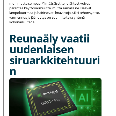
monimutkaisempaa. Ylimääräiset teholähteet voivat
parantaa käyttövarmuutta, mutta samalla ne lisäävät
lämpökuormaa ja häiritsevät ilmavirtoja. Siksi tehonsyöttö,
varmennus ja jäähdytys on suunniteltava yhtenä
kokonaisuutena.
Reunaäly vaatii
uudenlaisen
siruarkkitehtuuri
n