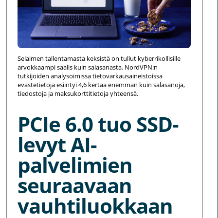
Selaimen tallentamasta keksistä on tullut kyberrikollisille
arvokkaampi saalis kuin salasanasta. NordVPN:n
tutkijoiden analysoimissa tietovarkausaineistoissa
evästetietoja esiintyi 4,6 kertaa enemmän kuin salasanoja,
tiedostoja ja maksukorttitietoja yhteensä.
PCIe 6.0 tuo SSD-
levyt AI-
palvelimien
seuraavaan
vauhtiluokkaan