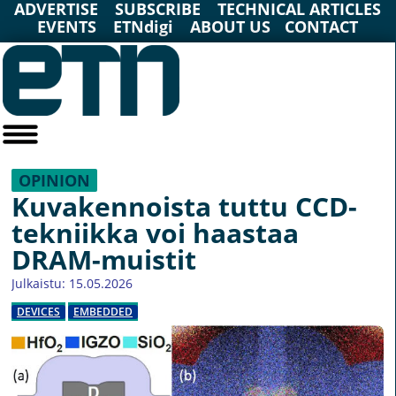
ADVERTISE
SUBSCRIBE
TECHNICAL ARTICLES
EVENTS
ETNdigi
ABOUT US
CONTACT
OPINION
Kuvakennoista tuttu CCD-
tekniikka voi haastaa
DRAM-muistit
Julkaistu: 15.05.2026
DEVICES
EMBEDDED