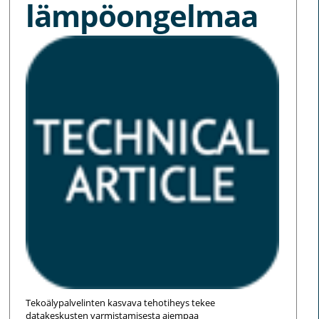
lämpöongelmaa
Tekoälypalvelinten kasvava tehotiheys tekee
datakeskusten varmistamisesta aiempaa