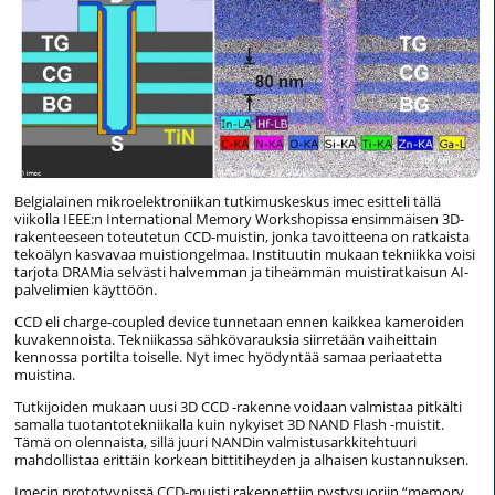
Belgialainen mikroelektroniikan tutkimuskeskus imec esitteli tällä
viikolla IEEE:n International Memory Workshopissa ensimmäisen 3D-
rakenteeseen toteutetun CCD-muistin, jonka tavoitteena on ratkaista
tekoälyn kasvavaa muistiongelmaa. Instituutin mukaan tekniikka voisi
tarjota DRAMia selvästi halvemman ja tiheämmän muistiratkaisun AI-
palvelimien käyttöön.
CCD eli charge-coupled device tunnetaan ennen kaikkea kameroiden
kuvakennoista. Tekniikassa sähkövarauksia siirretään vaiheittain
kennossa portilta toiselle. Nyt imec hyödyntää samaa periaatetta
muistina.
Tutkijoiden mukaan uusi 3D CCD -rakenne voidaan valmistaa pitkälti
samalla tuotantotekniikalla kuin nykyiset 3D NAND Flash -muistit.
Tämä on olennaista, sillä juuri NANDin valmistusarkkitehtuuri
mahdollistaa erittäin korkean bittitiheyden ja alhaisen kustannuksen.
Imecin prototyypissä CCD-muisti rakennettiin pystysuoriin “memory