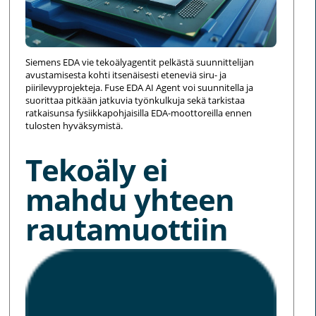
Siemens EDA vie tekoälyagentit pelkästä suunnittelijan
avustamisesta kohti itsenäisesti eteneviä siru- ja
piirilevyprojekteja. Fuse EDA AI Agent voi suunnitella ja
suorittaa pitkään jatkuvia työnkulkuja sekä tarkistaa
ratkaisunsa fysiikkapohjaisilla EDA-moottoreilla ennen
tulosten hyväksymistä.
Tekoäly ei
mahdu yhteen
rautamuottiin