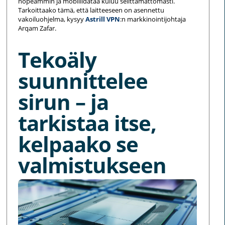
nopeammin ja mobiilidataa kuluu selittämättömästi.
Tarkoittaako tämä, että laitteeseen on asennettu
vakoiluohjelma, kysyy
Astrill VPN
:n markkinointijohtaja
Arqam Zafar.
Tekoäly
suunnittelee
sirun – ja
tarkistaa itse,
kelpaako se
valmistukseen