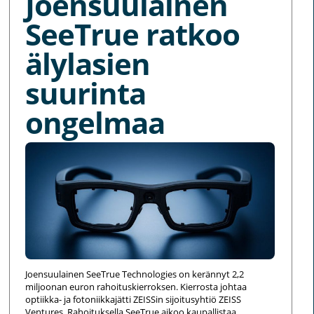
Joensuulainen
SeeTrue ratkoo
älylasien
suurinta
ongelmaa
Joensuulainen SeeTrue Technologies on kerännyt 2,2
miljoonan euron rahoituskierroksen. Kierrosta johtaa
optiikka- ja fotoniikkajätti ZEISSin sijoitusyhtiö ZEISS
Ventures. Rahoituksella SeeTrue aikoo kaupallistaa