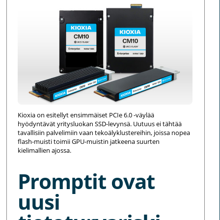
Kioxia on esitellyt ensimmäiset PCIe 6.0 -väylää
hyödyntävät yritysluokan SSD-levynsä. Uutuus ei tähtää
tavallisiin palvelimiin vaan tekoälyklustereihin, joissa nopea
flash-muisti toimii GPU-muistin jatkeena suurten
kielimallien ajossa.
Promptit ovat
uusi