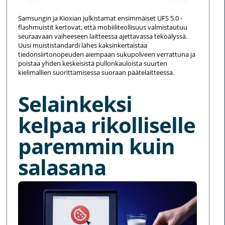
Samsungin ja Kioxian julkistamat ensimmäiset UFS 5.0 -
flashmuistit kertovat, että mobiiliteollisuus valmistautuu
seuraavaan vaiheeseen laitteessa ajettavassa tekoälyssä.
Uusi muististandardi lähes kaksinkertaistaa
tiedonsiirtonopeuden aiempaan sukupolveen verrattuna ja
poistaa yhden keskeisistä pullonkauloista suurten
kielimallien suorittamisessa suoraan päätelaitteessa.
Selainkeksi
kelpaa rikolliselle
paremmin kuin
salasana