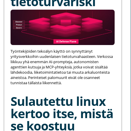
tietoturvariski
Työntekijöiden tekoälyn käyttö on synnyttänyt
yritysverkkoihin uudenlaisen tietoturvahaasteen. Verkossa
liikkuu yhä enemmän AI-prompteja, autonomisten
agenttien kutsuja ja MCP-yhteyksiä, jotka voivat sisältää
lähdekoodia, liiketoimintatietoa tai muuta arkaluonteista
aineistoa. Perinteiset palomuurit eivät ole osanneet
tunnistaa tällaista liikennettä.
Sulautettu linux
kertoo itse, mistä
se koostuu