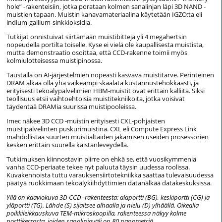
hole” -rakenteisiin, jotka porataan kolmen sanalinjan läpi 3D NAND -
muistien tapaan. Muistin kanavamateriaalina käytetään IGZO:ta eli
indium-gallium-sinkkioksidia.
Tutkijat onnistuivat siirtämään muistibittejä yli 4 megahertsin
nopeudella portilta toiselle. Kyse ei vielä ole kaupallisesta muistista,
mutta demonstraatio osoittaa, että CCD-rakenne toimii myös
kolmiulotteisessa muistipinossa.
Taustalla on AI-järjestelmien nopeasti kasvava muistitarve. Perinteinen
DRAM alkaa olla yhä vaikeampi skaalata kustannustehokkaasti, ja
erityisesti tekoälypalvelimien HBM-muistit ovat erittäin kalliita. Siksi
teollisuus etsii vaihtoehtoisia muistitekniikoita, jotka voisivat
täydentää DRAMia suurissa muistipooleissa.
Imec näkee 3D CCD -muistin erityisesti CXL-pohjaisten
muistipalvelinten puskurimuistina. CXL eli Compute Express Link
mahdollistaa suurten muistialtaiden jakamisen useiden prosessorien
kesken erittäin suurella kaistanleveydellä.
Tutkimuksen kiinnostavin piirre on ehkä se, että vuosikymmeniä
vanha CCD-periaate tekee nyt paluuta täysin uudessa roolissa.
Kuvakennoista tuttu varauksensiirtotekniikka saattaa tulevaisuudessa
päätyä ruokkimaan tekoälykiihdyttimien datanälkää datakeskuksissa.
Yllä on kaaviokuva 3D CCD -rakenteesta: alaportti (BG), keskiportti (CG) ja
yläportti (TG). Lähde (S) sijaitsee alhaalla ja nielu (D) ylhäällä. Oikealla
poikkileikkauskuva TEM-mikroskoopilla, rakenteessa näkyy kolme
porttikerrosta, joiden sanalinjaväli on 80 nanometriä.