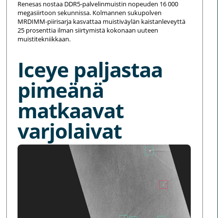
Renesas nostaa DDR5-palvelinmuistin nopeuden 16 000
megasiirtoon sekunnissa. Kolmannen sukupolven
MRDIMM-piirisarja kasvattaa muistiväylän kaistanleveyttä
25 prosenttia ilman siirtymistä kokonaan uuteen
muistitekniikkaan.
Iceye paljastaa
pimeänä
matkaavat
varjolaivat