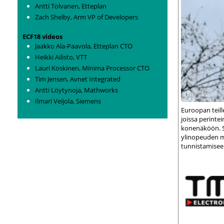
Antti Tolvanen, Etteplan
Zach Shelby, Arm VP of Developers
ECF18 videos
Jaakko Ala-Paavola, Etteplan CTO
Heikki Ailisto, VTT
Lauri Koskinen, Minima Processor CTO
Tim Jensen, Avnet Integrated
Antti Löytynoja, Mathworks
Ilmari Veijola, Siemens
Euroopan teil
joissa perint
konenäköön. S
ylinopeuden m
tunnistamisee