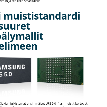
elmiin ja teollisiin sovelluksiin.
 muististandardi
suuret
älymallit
elimeen
ioxian julkistamat ensimmäiset UFS 5.0 -flashmuistit kertovat,