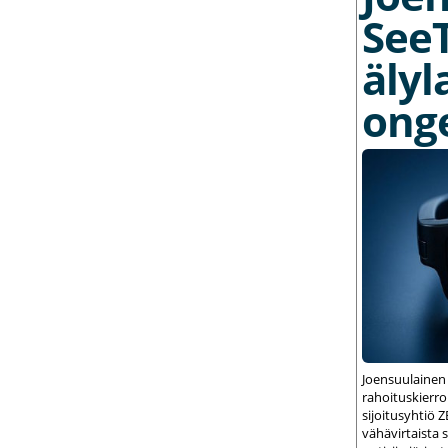
See
älyl
ong
Joensuulainen
rahoituskierrok
sijoitusyhtiö 
vähävirtaista 