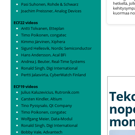
hetkellä, jol
Pasi Suhonen, Rohde & Schwarz
kehitysympä
Joachim Preissner, Analog Devices
kuormaa nop
ECF22 videos
Antti Tolvanen, Etteplan
Timo Poikonen, congatec
Kimmo Järvinen, Xiphera
Sigurd Hellesvik, Nordic Semiconductor
Hans Andersson, Acal BFi
Andrea J. Beuter, Real-Time Systems
Ronald Singh, Digi International
Pertti Jalasvirta, CyberWatch Finland
MORE NEWS
ECF19 videos
Tek
Julius Kaluzevicius, Rutronik.com
Carsten Kindler, Altium
nop
Tino Pyssysalo, Qt Company
Timo Poikonen, congatec
mon
Wolfgang Meier, Data-Modul
Ronald Singh, Digi International
Bobby Vale, Advantech