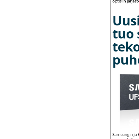
optisiin järjest
Uusi
tuo 
teko
puh
Samsungin ja K