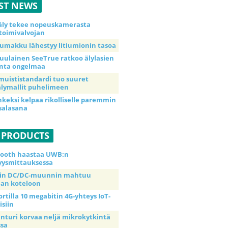
ST NEWS
äly tekee nopeuskamerasta
toimivalvojan
umakku lähestyy litiumionin tasoa
uulainen SeeTrue ratkoo älylasien
inta ongelmaa
muististandardi tuo suuret
lymallit puhelimeen
nkeksi kelpaa rikolliselle paremmin
salasana
 PRODUCTS
tooth haastaa UWB:n
yysmittauksessa
tin DC/DC-muunnin mahtuu
an koteloon
ortilla 10 megabitin 4G-yhteys IoT-
isiin
anturi korvaa neljä mikrokytkintä
ssa