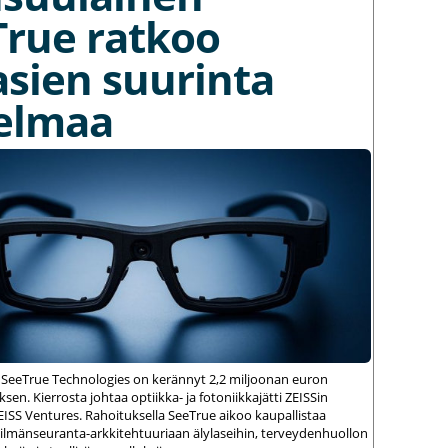
True ratkoo
asien suurinta
elmaa
 SeeTrue Technologies on kerännyt 2,2 miljoonan euron
sen. Kierrosta johtaa optiikka- ja fotoniikkajätti ZEISSin
ZEISS Ventures. Rahoituksella SeeTrue aikoo kaupallistaa
silmänseuranta-arkkitehtuuriaan älylaseihin, terveydenhuollon