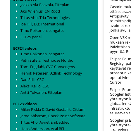
Jaakko Ala-Paavola, Etteplan
Casarin muk
Aku Wilenius, CN Rood
että seuraa
Antigravity,
Tiitus Aho, Tria Technologies
toimittajar
Joe Hill, Digi International
avoimet reki
jonka avulla
Timo Poikonen, congatec
ECF25 panel
Open VSX mer
mukaan rekis
Päivittäisen
ECF24 videos
pyyntöä. Reki
Timo Poikonen, congatec
Eclipse Fou
Petri Sutela, Testhouse Nordic
Registry -pal
Tomi Engdahl, CVG Convergens
käyttävät re
prosentin kä
Henrik Petersen, Adlink Technology
operatiivine
Dan Still , CSC
Cursor.
Aleksi Kallio, CSC
Eclipse Fou
Antti Tolvanen, Etteplan
Googlen liit
yhteistyön 
globaalien 
ECF23 videos
infrastruktu
Milan Piskla & David Gustafik, Ciklum
seuraavan s
Jarno Ahlström, Check Point Software
Googlen ja E
Tiitus Aho, Avnet Embedded
yhteistyötä
Hans Andersson, Acal BFi
strateginen 