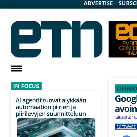
ADVERTISE
SUBSC
IN F
OCUS
OPINI
Goog
AI-agentit tuovat älykkään
avoi
automaation piirien ja
piirilevyjen suunnitteluun
Julkaistu: 1
SOFTWARE