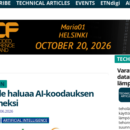
RIBE
TECHNICAL ARTICLES
EVENTS
ETNdigi
A
TECH
Vara
data
läm
ON
le haluaa AI-koodauksen
meksi
teholä
6.06.2026
käyttö
lämpök
ARTIFICIAL INTELLIGENCE
tehons
suunni