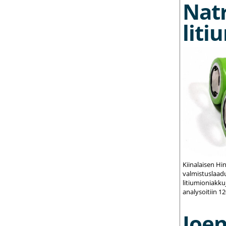
Nat
liti
Kiinalaisen Hi
valmistuslaadu
litiumioniakku
analysoitiin 1
Joe