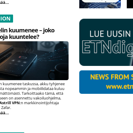
sää...
NION
lin kuumenee – joko
oja kuuntelee?
n kuumenee taskussa, akku tyhjenee
ista nopeammin ja mobiilidataa kuluu
ämättömästi. Tarkoittaako tämä, että
eseen on asennettu vakoiluohjelma,
Astrill VPN
:n markkinointijohtaja
Zafar.
sää...