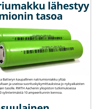
riumakku lähestyy
umionin tasoa
na Batteryn kaupallinen natriumioniakku yltää
ltaan ja useissa suorituskykymittauksissa jo nykyaikaisten
jen tasolle. RWTH Aachenin yliopiston tutkimuksessa
20 sylinterimäistä 10 ampeeritunnin kennoa.
nsuulainen