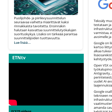
Puolijohde- ja piirilevysuunnittelun
Tekoäly muut
seuraavaa vaihetta määrittävät kaksi
testataan ja
rinnakkaista tavoitetta. Ensinnäkin
infrastruktu
halutaan kasvattaa suunnittelutyökalujen
varmistaa, 
suorituskykyä. Lisäksi on tärkeää parantaa
avoimelle ja
suunnittelijoiden tuottavuutta.
Lue lisää...
Google on li
kertoo liit
alkaa tukea 
lisäosarekis
ETNtv
kehitystyöka
Open VSX on
työkalupino
Antigravity, 
perinteisest
uudet AI-avu
laajennuksia
Google osall
tekniseen n
infrastruktu
vaatimusten
amanda casar
ECF25 videos
kehittäjät ki