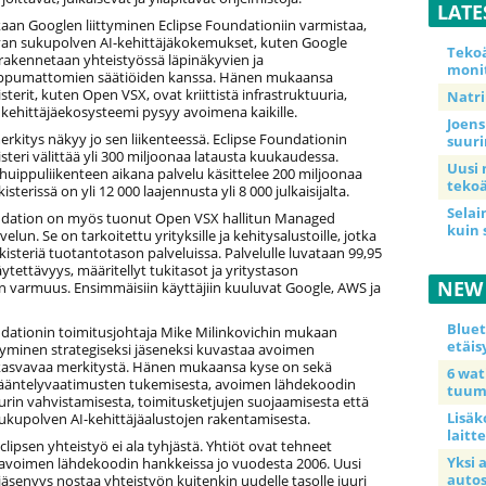
LATE
aan Googlen liittyminen Eclipse Foundationiin varmistaa,
van sukupolven AI-kehittäjäkokemukset, kuten Google
Teko
 rakennetaan yhteistyössä läpinäkyvien ja
moni
iippumattomien säätiöiden kanssa. Hänen mukaansa
sterit, kuten Open VSX, ovat kriittistä infrastruktuuria,
Natri
 kehittäjäekosysteemi pysyy avoimena kaikille.
Joens
kitys näkyy jo sen liikenteessä. Eclipse Foundationin
suur
teri välittää yli 300 miljoonaa latausta kuukaudessa.
Uusi 
 huippuliikenteen aikana palvelu käsittelee 200 miljoonaa
tekoä
sterissä on yli 12 000 laajennusta yli 8 000 julkaisijalta.
Selai
ndation on myös tuonut Open VSX hallitun Managed
kuin 
velun. Se on tarkoitettu yrityksille ja kehitysalustoille, jotka
kisteriä tuotantotason palveluissa. Palvelulle luvataan 99,95
ytettävyys, määritellyt tukitasot ja yritystason
NEW
n varmuus. Ensimmäisiin käyttäjiin kuuluvat Google, AWS ja
Blue
ndationin toimitusjohtaja Mike Milinkovichin mukaan
etäis
tyminen strategiseksi jäseneksi kuvastaa avoimen
kasvavaa merkitystä. Hänen mukaansa kyse on sekä
6 wa
sääntelyvaatimusten tukemisesta, avoimen lähdekoodin
tuum
urin vahvistamisesta, toimitusketjujen suojaamisesta että
Lisäk
ukupolven AI-kehittäjäalustojen rakentamisesta.
laitte
clipsen yhteistyö ei ala tyhjästä. Yhtiöt ovat tehneet
Yksi 
 avoimen lähdekoodin hankkeissa jo vuodesta 2006. Uusi
auto
jäsenyys nostaa yhteistyön kuitenkin uudelle tasolle juuri