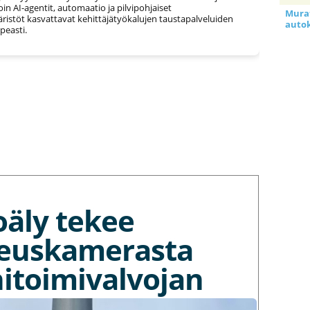
loin AI-agentit, automaatio ja pilvipohjaiset
Murat
ristöt kasvattavat kehittäjätyökalujen taustapalveluiden
auto
easti.
oäly tekee
euskamerasta
itoimivalvojan