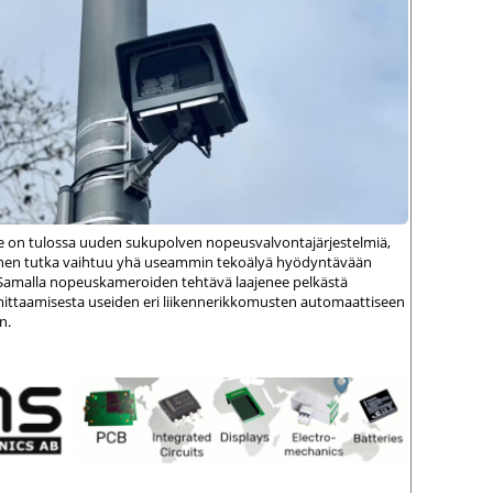
le on tulossa uuden sukupolven nopeusvalvontajärjestelmiä,
einen tutka vaihtuu yhä useammin tekoälyä hyödyntävään
amalla nopeuskameroiden tehtävä laajenee pelkästä
ittaamisesta useiden eri liikennerikkomusten automaattiseen
n.