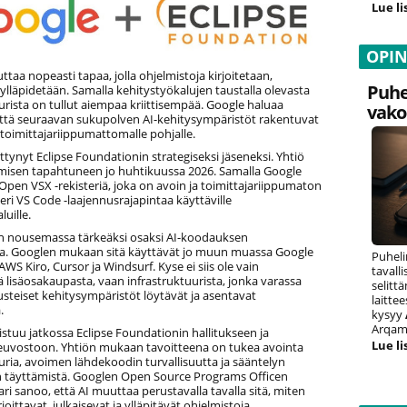
Lue li
OPI
taa nopeasti tapaa, jolla ohjelmistoja kirjoitetaan,
Puhe
 ylläpidetään. Samalla kehitystyökalujen taustalla olevasta
urista on tullut aiempaa kriittisempää. Google haluaa
vako
että seuraavan sukupolven AI-kehitysympäristöt rakentuvat
 toimittajariippumattomalle pohjalle.
ittynyt Eclipse Foundationin strategiseksi jäseneksi. Yhtiö
tymisen tapahtuneen jo huhtikuussa 2026. Samalla Google
Open VSX -rekisteriä, joka on avoin ja toimittajariippumaton
teri VS Code -laajennusrajapintaa käyttäville
luille.
 nousemassa tärkeäksi osaksi AI-koodauksen
a. Googlen mukaan sitä käyttävät jo muun muassa Google
Puheli
AWS Kiro, Cursor ja Windsurf. Kyse ei siis ole vain
tavall
ä lisäosakaupasta, vaan infrastruktuurista, jonka varassa
selitt
steiset kehitysympäristöt löytävät ja asentavat
laitte
.
kysyy
Arqam 
istuu jatkossa Eclipse Foundationin hallitukseen ja
Lue li
euvostoon. Yhtiön mukaan tavoitteena on tukea avointa
uria, avoimen lähdekoodin turvallisuutta ja sääntelyn
 täyttämistä. Googlen Open Source Programs Officen
i sanoo, että AI muuttaa perustavalla tavalla sitä, miten
rjoittavat, julkaisevat ja ylläpitävät ohjelmistoja.