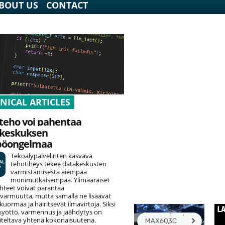
BOUT US
CONTACT
NICAL ARTICLES
teho voi pahentaa
keskuksen
pöongelmaa
Tekoälypalvelinten kasvava
tehotiheys tekee datakeskusten
varmistamisesta aiempaa
monimutkaisempaa. Ylimääräiset
hteet voivat parantaa
varmuutta, mutta samalla ne lisäävät
uormaa ja häiritsevät ilmavirtoja. Siksi
yöttö, varmennus ja jäähdytys on
teltava yhtenä kokonaisuutena.