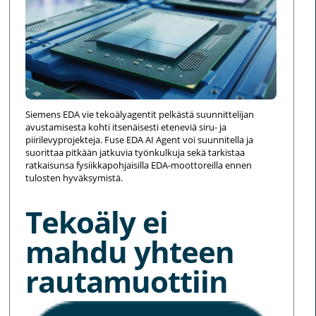
Siemens EDA vie tekoälyagentit pelkästä suunnittelijan
avustamisesta kohti itsenäisesti eteneviä siru- ja
piirilevyprojekteja. Fuse EDA AI Agent voi suunnitella ja
suorittaa pitkään jatkuvia työnkulkuja sekä tarkistaa
ratkaisunsa fysiikkapohjaisilla EDA-moottoreilla ennen
tulosten hyväksymistä.
Tekoäly ei
mahdu yhteen
rautamuottiin