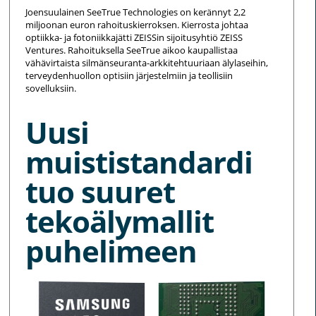
Joensuulainen SeeTrue Technologies on kerännyt 2,2
miljoonan euron rahoituskierroksen. Kierrosta johtaa
optiikka- ja fotoniikkajätti ZEISSin sijoitusyhtiö ZEISS
Ventures. Rahoituksella SeeTrue aikoo kaupallistaa
vähävirtaista silmänseuranta-arkkitehtuuriaan älylaseihin,
terveydenhuollon optisiin järjestelmiin ja teollisiin
sovelluksiin.
Uusi
muististandardi
tuo suuret
tekoälymallit
puhelimeen