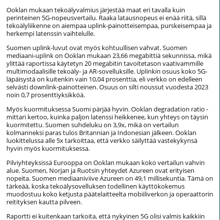
Ooklan mukaan tekoälyvalmius järjestää maat eri tavalla kuin
perinteinen 5G-nopeusvertailu. Raaka latausnopeus ei enää riitä, sillä
tekoälyliikenne on aiempaa uplink-painotteisempaa, purskeisempaa ja
herkempi latenssin vaihtelulle.
Suomen uplink-luvut ovat myös kohtuullisen vahvat. Suomen
mediaani-uplink on Ooklan mukaan 23,66 megabittiä sekunnissa, mikä
ylittää raportissa käytetyn 20 megabitin tavoitetason vaativammille
multimodaalisille tekoäly- ja AR-sovelluksille. Uplinkin osuus koko 5G-
läpäisystä on kuitenkin vain 10,04 prosenttia, eli verkko on edelleen
selvästi downlink-painotteinen. Osuus on silti noussut vuodesta 2023
noin 0,7 prosenttiyksikköä.
Myös kuormituksessa Suomi pärjää hyvin. Ooklan degradation ratio -
mittari kertoo, kuinka paljon latenssi heikkenee, kun yhteys on täysin
kuormitettu. Suomen suhdeluku on 3,9x, mikä on vertailun
kolmanneksi paras tulos Britannian ja Indonesian jälkeen. Ooklan
luokittelussa alle 5x tarkoittaa, että verkko säilyttää vastekykynsä
hyvin myös kuormituksessa.
Pilviyhteyksissä Eurooppa on Ooklan mukaan koko vertailun vahvin
alue. Suomen, Norjan ja Ruotsin yhteydet Azureen ovat erityisen
nopeita. Suomen mediaaniviive Azureen on 49,1 millisekuntia. Tämä on
tärkeää, koska tekoälysovelluksen todellinen käyttökokemus
muodostuu koko ketjusta päätelaitteelta mobiiliverkon ja operaattorin
reitityksen kautta pilveen.
Raportti ei kuitenkaan tarkoita, että nykyinen 5G olisi valmis kaikkiin