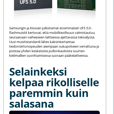
Samsungin ja Kioxian julkistamat ensimmäiset UFS 5.0 -
flashmuistit kertovat, että mobiiliteollisuus valmistautuu
seuraavaan vaiheeseen laitteessa ajettavassa tekoälyssä.
Uusi muististandardi lähes kaksinkertaistaa
tiedonsiirtonopeuden aiempaan sukupolveen verrattuna ja
poistaa yhden keskeisistä pullonkauloista suurten
kielimallien suorittamisessa suoraan päätelaitteessa.
Selainkeksi
kelpaa rikolliselle
paremmin kuin
salasana