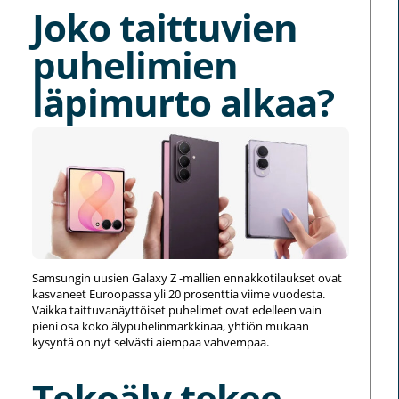
Joko taittuvien
puhelimien
läpimurto alkaa?
Samsungin uusien Galaxy Z -mallien ennakkotilaukset ovat
kasvaneet Euroopassa yli 20 prosenttia viime vuodesta.
Vaikka taittuvanäyttöiset puhelimet ovat edelleen vain
pieni osa koko älypuhelinmarkkinaa, yhtiön mukaan
kysyntä on nyt selvästi aiempaa vahvempaa.
Tekoäly tekee