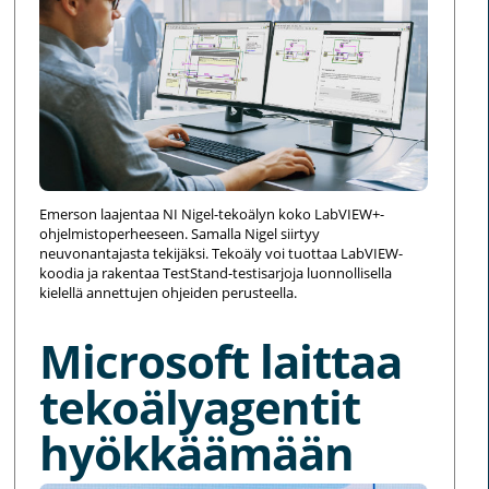
Emerson laajentaa NI Nigel-tekoälyn koko LabVIEW+-
ohjelmistoperheeseen. Samalla Nigel siirtyy
neuvonantajasta tekijäksi. Tekoäly voi tuottaa LabVIEW-
koodia ja rakentaa TestStand-testisarjoja luonnollisella
kielellä annettujen ohjeiden perusteella.
Microsoft laittaa
tekoälyagentit
hyökkäämään