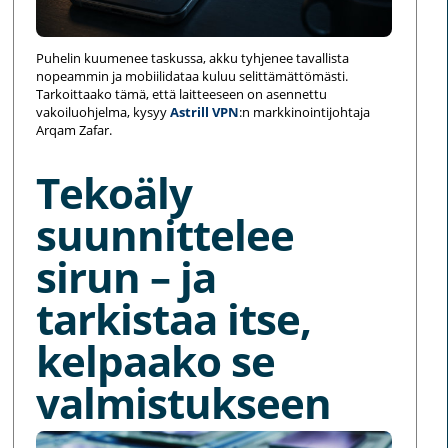
Puhelin kuumenee taskussa, akku tyhjenee tavallista
nopeammin ja mobiilidataa kuluu selittämättömästi.
Tarkoittaako tämä, että laitteeseen on asennettu
vakoiluohjelma, kysyy
Astrill VPN
:n markkinointijohtaja
Arqam Zafar.
Tekoäly
suunnittelee
sirun – ja
tarkistaa itse,
kelpaako se
valmistukseen