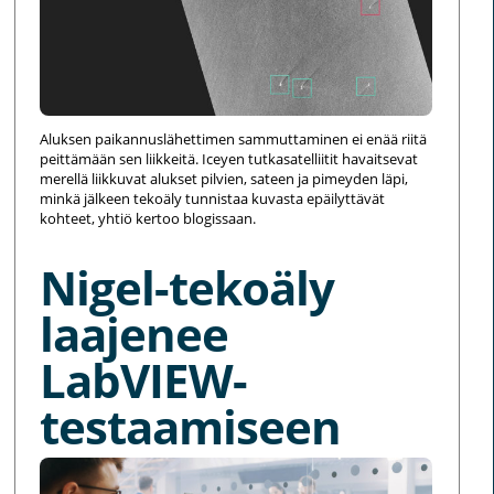
Aluksen paikannuslähettimen sammuttaminen ei enää riitä
peittämään sen liikkeitä. Iceyen tutkasatelliitit havaitsevat
merellä liikkuvat alukset pilvien, sateen ja pimeyden läpi,
minkä jälkeen tekoäly tunnistaa kuvasta epäilyttävät
kohteet, yhtiö kertoo blogissaan.
Nigel-tekoäly
laajenee
LabVIEW-
testaamiseen