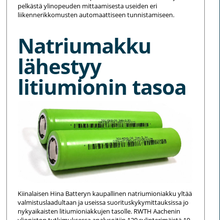
pelkästä ylinopeuden mittaamisesta useiden eri
liikennerikkomusten automaattiseen tunnistamiseen.
Natriumakku
lähestyy
litiumionin tasoa
Kiinalaisen Hina Batteryn kaupallinen natriumioniakku yltää
valmistuslaadultaan ja useissa suorituskykymittauksissa jo
nykyaikaisten litiumioniakkujen tasolle. RWTH Aachenin