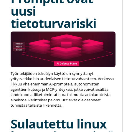
uusi
tietoturvariski
Työntekijöiden tekoälyn käyttö on synnyttänyt
yritysverkkoihin uudenlaisen tietoturvahaasteen. Verkossa
liikkuu yhä enemmän AI-prompteja, autonomisten
agenttien kutsuja ja MCP-yhteyksiä, jotka voivat sisältää
lähdekoodia, liiketoimintatietoa tai muuta arkaluonteista
aineistoa. Perinteiset palomuurit eivät ole osanneet
tunnistaa tällaista liikennettä.
Sulautettu linux