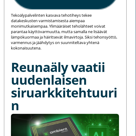
Tekoälypalvelinten kasvava tehotiheys tekee
datakeskusten varmistamisesta aiempaa
monimutkaisempaa. Ylimääräiset teholähteet voivat
parantaa käyttövarmuutta, mutta samalla ne lisäävät
lämpökuormaa ja häiritsevät ilmavirtoja. Siksi tehonsyöttö,
varmennus ja jäähdytys on suunniteltava yhtenä
kokonaisuutena.
Reunaäly vaatii
uudenlaisen
siruarkkitehtuuri
n