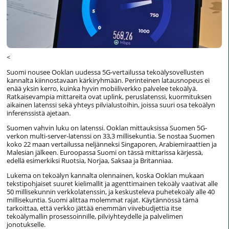
<
Suomi nousee Ooklan uudessa 5G-vertailussa tekoälysovellusten
kannalta kiinnostavaan kärkiryhmään. Perinteinen latausnopeus ei
enää yksin kerro, kuinka hyvin mobiiliverkko palvelee tekoälyä.
Ratkaisevampia mittareita ovat uplink, peruslatenssi, kuormituksen
aikainen latenssi sekä yhteys pilvialustoihin, joissa suuri osa tekoälyn
inferenssistä ajetaan.
Suomen vahvin luku on latenssi. Ooklan mittauksissa Suomen 5G-
verkon multi-server-latenssi on 33,3 millisekuntia. Se nostaa Suomen
koko 22 maan vertailussa neljänneksi Singaporen, Arabiemiraattien ja
Malesian jälkeen. Euroopassa Suomi on tässä mittarissa kärjessä,
edellä esimerkiksi Ruotsia, Norjaa, Saksaa ja Britanniaa.
Lukema on tekoälyn kannalta olennainen, koska Ooklan mukaan
tekstipohjaiset suuret kielimallit ja agenttimainen tekoäly vaativat alle
50 millisekunnin verkkolatenssin, ja keskusteleva puhetekoäly alle 40
millisekuntia. Suomi alittaa molemmat rajat. Käytännössä tämä
tarkoittaa, että verkko jättää enemmän viivebudjettia itse
tekoälymallin prosessoinnille, pilviyhteydelle ja palvelimen
jonotukselle.