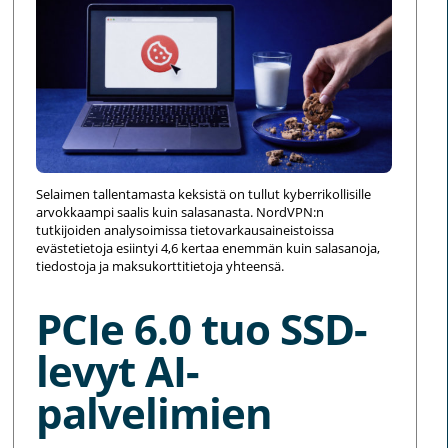
Selaimen tallentamasta keksistä on tullut kyberrikollisille
arvokkaampi saalis kuin salasanasta. NordVPN:n
tutkijoiden analysoimissa tietovarkausaineistoissa
evästetietoja esiintyi 4,6 kertaa enemmän kuin salasanoja,
tiedostoja ja maksukorttitietoja yhteensä.
PCIe 6.0 tuo SSD-
levyt AI-
palvelimien