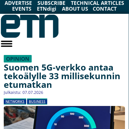
ADVERTISE
SUBSCRIBE
TECHNICAL ARTICLES
EVENTS
ETNdigi
ABOUT US
CONTACT
OPINION
Suomen 5G-verkko antaa
tekoälylle 33 millisekunnin
etumatkan
Julkaistu: 07.07.2026
NETWORKS
BUSINESS