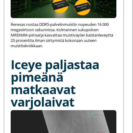
Renesas nostaa DDR5-palvelinmuistin nopeuden 16 000
megasiirtoon sekunnissa. Kolmannen sukupolven
MRDIMM-piirisarja kasvattaa muistiväylän kaistanleveyttä
25 prosenttia ilman siirtymistä kokonaan uuteen
muistitekniikkaan.
Iceye paljastaa
pimeänä
matkaavat
varjolaivat