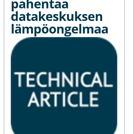
pahentaa
datakeskuksen
lämpöongelmaa