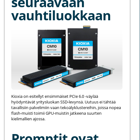
seuraavaan
vauhtiluokkaan
Kioxia on esitellyt ensimmäiset PCIe 6.0 -väylää
hyödyntävät yritysluokan SSD-levynsä. Uutuus ei tähtää
tavallisiin palvelimiin vaan tekoälyklustereihin, joissa nopea
flash-muisti toimii GPU-muistin jatkeena suurten
kielimallien ajossa.
Promptit ovat