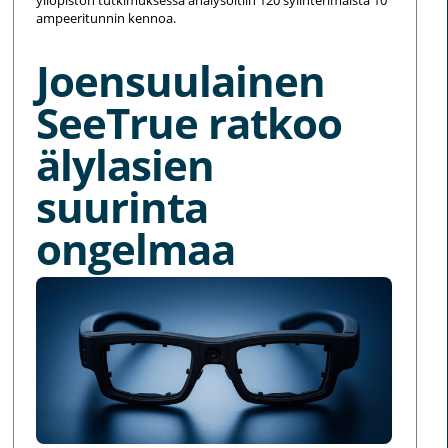
yliopiston tutkimuksessa analysoitiin 120 sylinterimäistä 10
ampeeritunnin kennoa.
Joensuulainen
SeeTrue ratkoo
älylasien
suurinta
ongelmaa