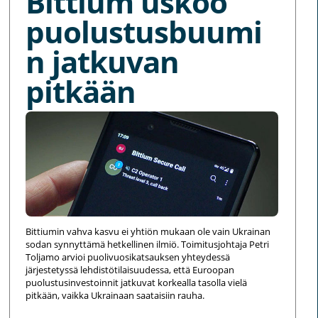
Bittium uskoo
puolustusbuumi
n jatkuvan
pitkään
Bittiumin vahva kasvu ei yhtiön mukaan ole vain Ukrainan
sodan synnyttämä hetkellinen ilmiö. Toimitusjohtaja Petri
Toljamo arvioi puolivuosikatsauksen yhteydessä
järjestetyssä lehdistötilaisuudessa, että Euroopan
puolustusinvestoinnit jatkuvat korkealla tasolla vielä
pitkään, vaikka Ukrainaan saataisiin rauha.