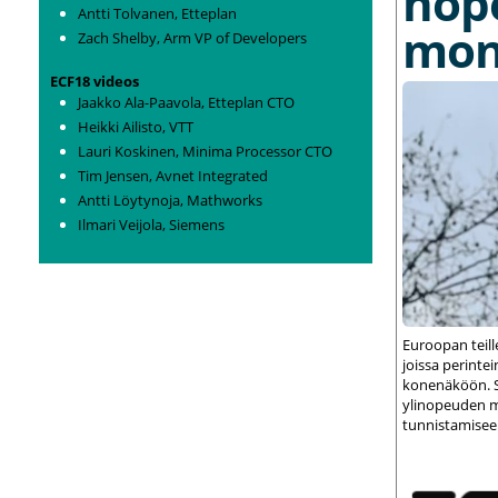
nop
Antti Tolvanen, Etteplan
mon
Zach Shelby, Arm VP of Developers
ECF18 videos
Jaakko Ala-Paavola, Etteplan CTO
Heikki Ailisto, VTT
Lauri Koskinen, Minima Processor CTO
Tim Jensen, Avnet Integrated
Antti Löytynoja, Mathworks
Ilmari Veijola, Siemens
Euroopan teil
joissa perint
konenäköön. S
ylinopeuden m
tunnistamisee