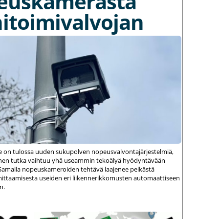
euskamerasta
itoimivalvojan
le on tulossa uuden sukupolven nopeusvalvontajärjestelmiä,
einen tutka vaihtuu yhä useammin tekoälyä hyödyntävään
amalla nopeuskameroiden tehtävä laajenee pelkästä
ittaamisesta useiden eri liikennerikkomusten automaattiseen
n.