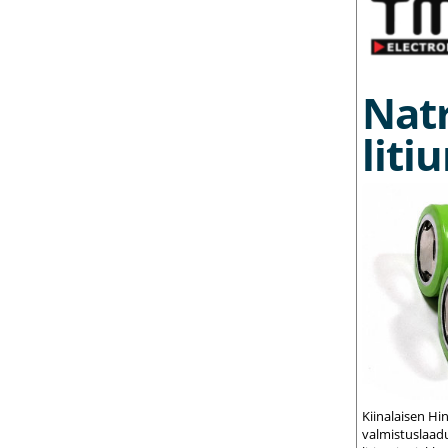
Nat
liti
Kiinalaisen Hi
valmistuslaadu