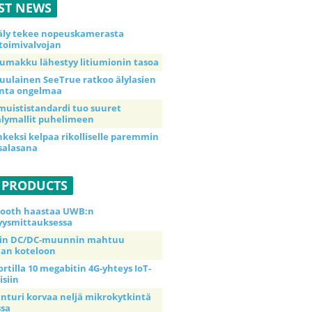
ST NEWS
äly tekee nopeuskamerasta
toimivalvojan
umakku lähestyy litiumionin tasoa
uulainen SeeTrue ratkoo älylasien
inta ongelmaa
muististandardi tuo suuret
lymallit puhelimeen
nkeksi kelpaa rikolliselle paremmin
salasana
 PRODUCTS
tooth haastaa UWB:n
yysmittauksessa
tin DC/DC-muunnin mahtuu
an koteloon
ortilla 10 megabitin 4G-yhteys IoT-
isiin
anturi korvaa neljä mikrokytkintä
ssa