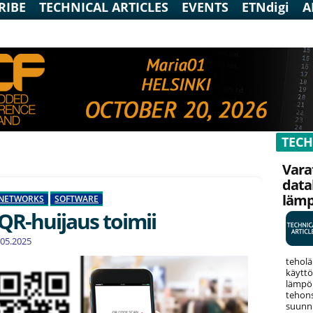
RIBE
TECHNICAL ARTICLES
EVENTS
ETNdigi
A
TECH
Vara
data
läm
NETWORKS
SOFTWARE
QR-huijaus toimii
3.05.2025
teholä
käyttö
lämpök
tehons
suunni