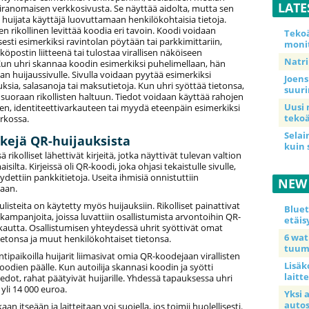
LATE
viranomaisen verkkosivusta. Se näyttää aidolta, mutta sen
 huijata käyttäjä luovuttamaan henkilökohtaisia tietoja.
n rikollinen levittää koodia eri tavoin. Koodi voidaan
Teko
isesti esimerkiksi ravintolan pöytään tai parkkimittariin,
moni
köpostin liitteenä tai tulostaa virallisen näköiseen
Natri
Kun uhri skannaa koodin esimerkiksi puhelimellaan, hän
aan huijaussivulle. Sivulla voidaan pyytää esimerkiksi
Joens
sia, salasanoja tai maksutietoja. Kun uhri syöttää tietonsa,
suur
suoraan rikollisten haltuun. Tiedot voidaan käyttää rahojen
Uusi 
en, identiteettivarkauteen tai myydä eteenpäin esimerkiksi
tekoä
rkossa.
Selai
kejä QR-huijauksista
kuin 
sä rikolliset lähettivät kirjeitä, jotka näyttivät tulevan valtion
isilta. Kirjeissä oli QR-koodi, joka ohjasi tekaistulle sivulle,
ydettiin pankkitietoja. Useita ihmisiä onnistuttiin
NEW
aan.
listeita on käytetty myös huijauksiin. Rikolliset painattivat
Blue
 kampanjoita, joissa luvattiin osallistumista arvontoihin QR-
etäis
kautta. Osallistumisen yhteydessä uhrit syöttivät omat
6 wa
ietonsa ja muut henkilökohtaiset tietonsa.
tuum
tipaikoilla huijarit liimasivat omia QR-koodejaan virallisten
Lisäk
dien päälle. Kun autoilija skannasi koodin ja syötti
laitte
dot, rahat päätyivät huijarille. Yhdessä tapauksessa uhri
yli 14 000 euroa.
Yksi 
auto
 itseään ja laitteitaan voi suojella, jos toimii huolellisesti.