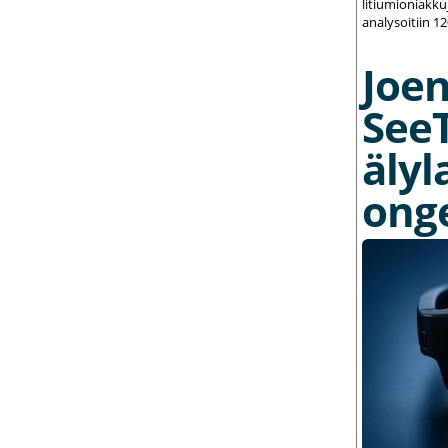
litiumioniakku
analysoitiin 1
Joe
See
älyl
ong