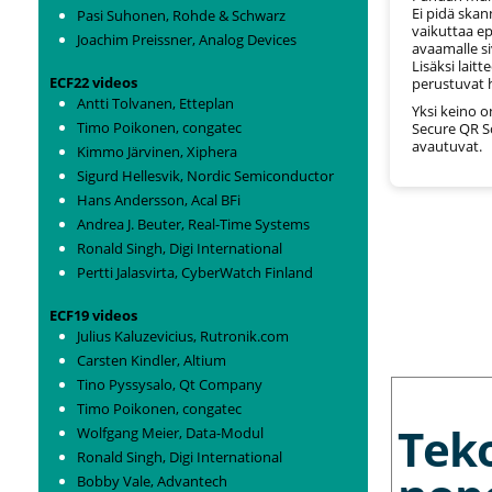
Ei pidä skan
Pasi Suhonen, Rohde & Schwarz
vaikuttaa ep
Joachim Preissner, Analog Devices
avaamalle si
Lisäksi lait
ECF22 videos
perustuvat h
Antti Tolvanen, Etteplan
Yksi keino o
Timo Poikonen, congatec
Secure QR Sc
avautuvat.
Kimmo Järvinen, Xiphera
Sigurd Hellesvik, Nordic Semiconductor
Hans Andersson, Acal BFi
Andrea J. Beuter, Real-Time Systems
Ronald Singh, Digi International
Pertti Jalasvirta, CyberWatch Finland
ECF19 videos
Julius Kaluzevicius, Rutronik.com
Carsten Kindler, Altium
Tino Pyssysalo, Qt Company
MORE NEWS
Timo Poikonen, congatec
Tek
Wolfgang Meier, Data-Modul
Ronald Singh, Digi International
Bobby Vale, Advantech