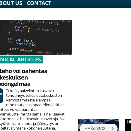
BOUT US
CONTACT
NICAL ARTICLES
teho voi pahentaa
keskuksen
pöongelmaa
Tekoälypalvelinten kasvava
tehotiheys tekee datakeskusten
varmistamisesta aiempaa
monimutkaisempaa. Ylimääräiset
hteet voivat parantaa
varmuutta, mutta samalla ne lisäävät
uormaa ja häiritsevät ilmavirtoja. Siksi
yöttö, varmennus ja jäähdytys on
teltava yhtenä kokonaisuutena.