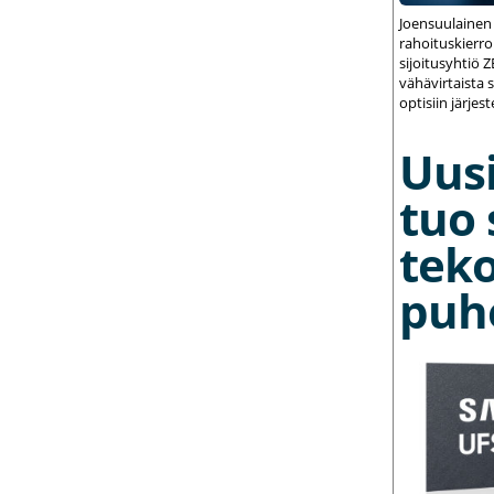
Joensuulainen
rahoituskierrok
sijoitusyhtiö 
vähävirtaista 
optisiin järjest
Uusi
tuo 
teko
puh