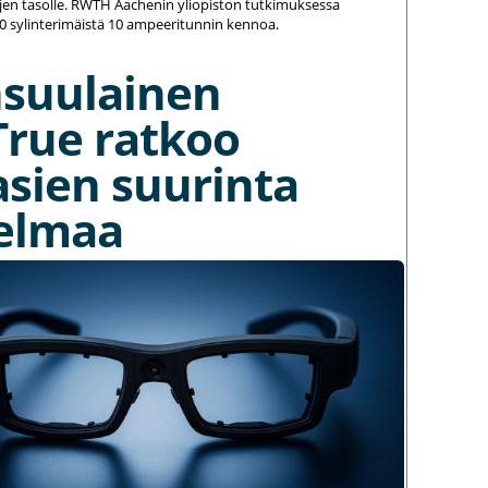
jen tasolle. RWTH Aachenin yliopiston tutkimuksessa
20 sylinterimäistä 10 ampeeritunnin kennoa.
nsuulainen
True ratkoo
asien suurinta
elmaa