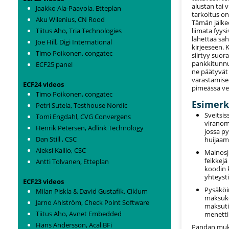
alustan tai 
Jaakko Ala-Paavola, Etteplan
tarkoitus on
Aku Wilenius, CN Rood
Tämän jälkee
Tiitus Aho, Tria Technologies
liimata fyys
lähettää säh
Joe Hill, Digi International
kirjeeseen. 
Timo Poikonen, congatec
siirtyy suor
pankkitunnuk
ECF25 panel
ne päätyvät 
varastamise
ECF24 videos
pimeässä ve
Timo Poikonen, congatec
Esimerk
Petri Sutela, Testhouse Nordic
Sveitsis
Tomi Engdahl, CVG Convergens
viranoma
Henrik Petersen, Adlink Technology
jossa py
Dan Still , CSC
huijaam
Aleksi Kallio, CSC
Mainosju
feikkejä
Antti Tolvanen, Etteplan
koodin 
yhteyst
ECF23 videos
Pysäköin
Milan Piskla & David Gustafik, Ciklum
maksukoo
Jarno Ahlström, Check Point Software
maksutie
Tiitus Aho, Avnet Embedded
menetti 
Hans Andersson, Acal BFi
Pandan mukaan