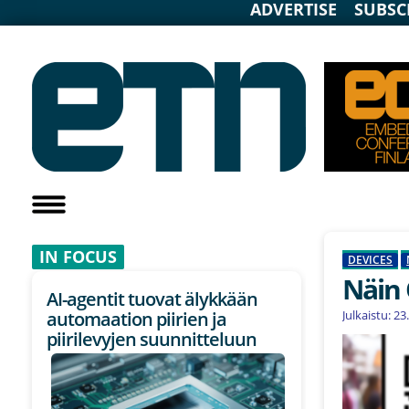
ADVERTISE
SUBSC
IN F
OCUS
DEVICES
Näin 
AI-agentit tuovat älykkään
Julkaistu: 2
automaation piirien ja
piirilevyjen suunnitteluun