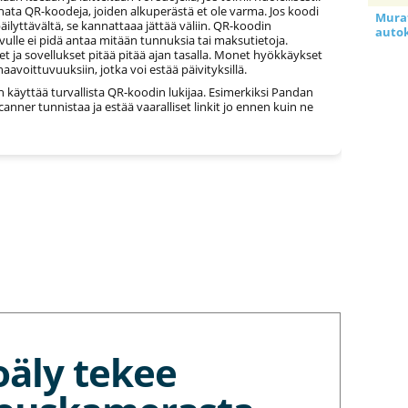
nata QR-koodeja, joiden alkuperästä et ole varma. Jos koodi
Murat
äilyttävältä, se kannattaaa jättää väliin. QR-koodin
auto
vulle ei pidä antaa mitään tunnuksia tai maksutietoja.
teet ja sovellukset pitää pitää ajan tasalla. Monet hyökkäykset
aavoittuvuuksiin, jotka voi estää päivityksillä.
n käyttää turvallista QR-koodin lukijaa. Esimerkiksi Pandan
anner tunnistaa ja estää vaaralliset linkit jo ennen kuin ne
oäly tekee