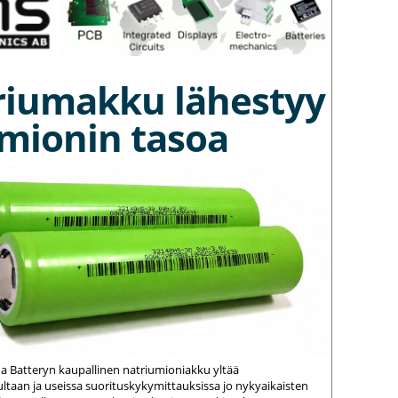
riumakku lähestyy
umionin tasoa
na Batteryn kaupallinen natriumioniakku yltää
ltaan ja useissa suorituskykymittauksissa jo nykyaikaisten