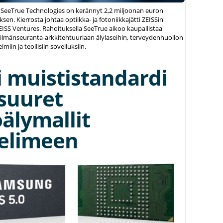
 SeeTrue Technologies on kerännyt 2,2 miljoonan euron
sen. Kierrosta johtaa optiikka- ja fotoniikkajätti ZEISSin
ZEISS Ventures. Rahoituksella SeeTrue aikoo kaupallistaa
silmänseuranta-arkkitehtuuriaan älylaseihin, terveydenhuollon
elmiin ja teollisiin sovelluksiin.
 muististandardi
suuret
älymallit
elimeen