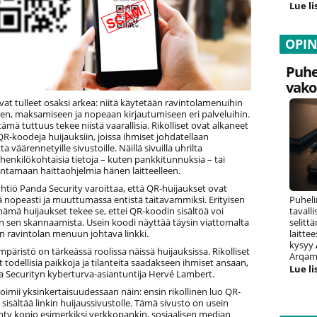
Lue li
OPI
Puhe
vako
at tulleet osaksi arkea: niitä käytetään ravintolamenuihin
en, maksamiseen ja nopeaan kirjautumiseen eri palveluihin.
tämä tuttuus tekee niistä vaarallisia. Rikolliset ovat alkaneet
-koodeja huijauksiin, joissa ihmiset johdatellaan
väärennetyille sivustoille. Näillä sivuilla uhrilta
 henkilökohtaisia tietoja – kuten pankkitunnuksia – tai
entamaan haittaohjelmia hänen laitteelleen.
tiö Panda Security varoittaa, että QR-huijaukset ovat
ä nopeasti ja muuttumassa entistä taitavammiksi. Erityisen
Puheli
 nämä huijaukset tekee se, ettei QR-koodin sisältöä voi
tavall
 sen skannaamista. Usein koodi näyttää täysin viattomalta
selitt
n ravintolan menuun johtava linkki.
laitte
kysyy
mpäristö on tärkeässä roolissa näissä huijauksissa. Rikolliset
Arqam 
todellisia paikkoja ja tilanteita saadakseen ihmiset ansaan,
Lue li
 Securityn kyberturva-asiantuntija Hervé Lambert.
oimii yksinkertaisuudessaan näin: ensin rikollinen luo QR-
 sisältää linkin huijaussivustolle. Tämä sivusto on usein
ehty kopio esimerkiksi verkkopankin, sosiaalisen median