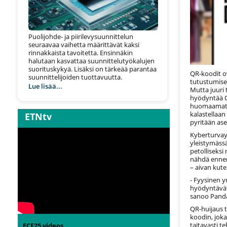
Puolijohde- ja piirilevysuunnittelun
seuraavaa vaihetta määrittävät kaksi
rinnakkaista tavoitetta. Ensinnäkin
halutaan kasvattaa suunnittelutyökalujen
suorituskykyä. Lisäksi on tärkeää parantaa
QR-koodit ov
suunnittelijoiden tuottavuutta.
tutustumise
Lue lisää...
Mutta juuri 
hyödyntää QR
huomaamatta 
kalastellaan
ETNtv
pyritään as
Kyberturvayh
yleistymäss
petolliseksi
nähdä ennen
– aivan kute
- Fyysinen y
hyödyntävät 
sanoo Panda
QR-huijaus t
koodin, joka
taitavasti t
ECF25 videos