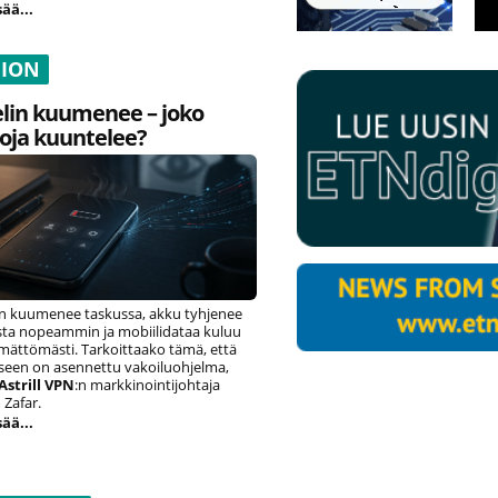
sää...
NION
lin kuumenee – joko
oja kuuntelee?
n kuumenee taskussa, akku tyhjenee
ista nopeammin ja mobiilidataa kuluu
ämättömästi. Tarkoittaako tämä, että
eseen on asennettu vakoiluohjelma,
Astrill VPN
:n markkinointijohtaja
Zafar.
sää...