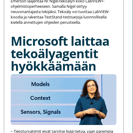
Emerson laajentaa NI Nigel-tekoälyn koko LabVIEW+-
ohjelmistoperheeseen. Samalla Nigel siirtyy
neuvonantajasta tekijäksi. Tekoäly voi tuottaa LabVIEW-
koodia ja rakentaa TestStand-testisarjoja luonnollisella
kielellä annettujen ohjeiden perusteella.
Microsoft laittaa
tekoälyagentit
hyökkäämään
– Tietoturvatiimit eivät tarvitse lisää tietoa, vaan parempia