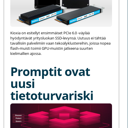
Kioxia on esitellyt ensimmäiset PCIe 6.0 -väylää
hyödyntävät yritysluokan SSD-levynsä. Uutuus ei tähtää
tavallisiin palvelimiin vaan tekoälyklustereihin, joissa nopea
flash-muisti toimii GPU-muistin jatkeena suurten
kielimallien ajossa.
Promptit ovat
uusi
tietoturvariski