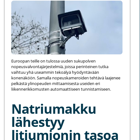
Euroopan teille on tulossa uuden sukupolven
nopeusvalvontajärjestelmiä, joissa perinteinen tutka
vaihtuu yhä useammin tekoälyä hyödyntävään
konenäköön. Samalla nopeuskameroiden tehtävä laajenee
pelkästä ylinopeuden mittaamisesta useiden eri
liikennerikkomusten automaattiseen tunnistamiseen.
Natriumakku
lähestyy
litiumionin tasoa