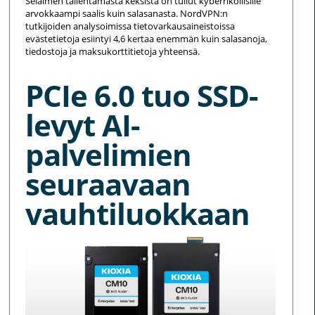
Selaimen tallentamasta keksistä on tullut kyberrikollisille
arvokkaampi saalis kuin salasanasta. NordVPN:n
tutkijoiden analysoimissa tietovarkausaineistoissa
evästetietoja esiintyi 4,6 kertaa enemmän kuin salasanoja,
tiedostoja ja maksukorttitietoja yhteensä.
PCIe 6.0 tuo SSD-
levyt AI-
palvelimien
seuraavaan
vauhtiluokkaan