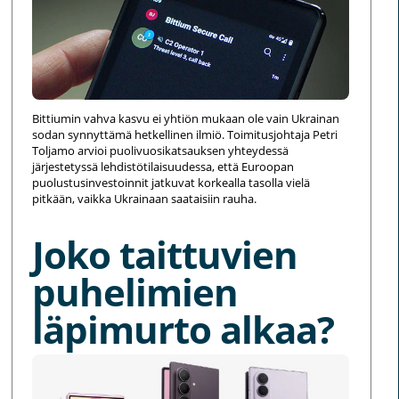
Bittiumin vahva kasvu ei yhtiön mukaan ole vain Ukrainan
sodan synnyttämä hetkellinen ilmiö. Toimitusjohtaja Petri
Toljamo arvioi puolivuosikatsauksen yhteydessä
järjestetyssä lehdistötilaisuudessa, että Euroopan
puolustusinvestoinnit jatkuvat korkealla tasolla vielä
pitkään, vaikka Ukrainaan saataisiin rauha.
Joko taittuvien
puhelimien
läpimurto alkaa?