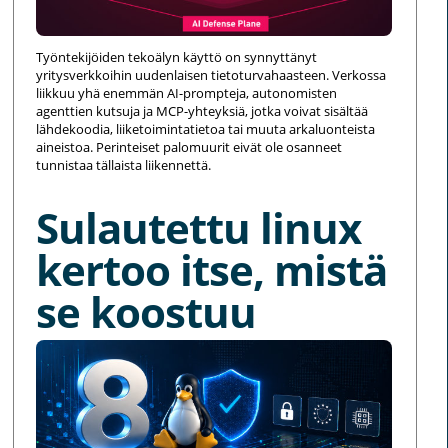
Työntekijöiden tekoälyn käyttö on synnyttänyt
yritysverkkoihin uudenlaisen tietoturvahaasteen. Verkossa
liikkuu yhä enemmän AI-prompteja, autonomisten
agenttien kutsuja ja MCP-yhteyksiä, jotka voivat sisältää
lähdekoodia, liiketoimintatietoa tai muuta arkaluonteista
aineistoa. Perinteiset palomuurit eivät ole osanneet
tunnistaa tällaista liikennettä.
Sulautettu linux
kertoo itse, mistä
se koostuu