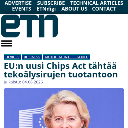
ADVERTISE
SUBSCRIBE
TECHNICAL ARTICLES
EVENTS
ETNdigi
ABOUT US
CONTACT
DEVICES
BUSINESS
ARTIFICIAL INTELLIGENCE
EU:n uusi Chips Act tähtää
tekoälysirujen tuotantoon
Julkaistu: 04.06.2026