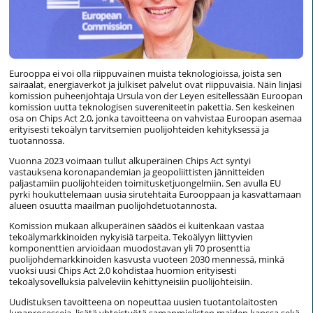
Eurooppa ei voi olla riippuvainen muista teknologioissa, joista sen
sairaalat, energiaverkot ja julkiset palvelut ovat riippuvaisia. Näin linjasi
komission puheenjohtaja Ursula von der Leyen esitellessään Euroopan
komission uutta teknologisen suvereniteetin pakettia. Sen keskeinen
osa on Chips Act 2.0, jonka tavoitteena on vahvistaa Euroopan asemaa
erityisesti tekoälyn tarvitsemien puolijohteiden kehityksessä ja
tuotannossa.
Vuonna 2023 voimaan tullut alkuperäinen Chips Act syntyi
vastauksena koronapandemian ja geopoliittisten jännitteiden
paljastamiin puolijohteiden toimitusketjuongelmiin. Sen avulla EU
pyrki houkuttelemaan uusia sirutehtaita Eurooppaan ja kasvattamaan
alueen osuutta maailman puolijohdetuotannosta.
Komission mukaan alkuperäinen säädös ei kuitenkaan vastaa
tekoälymarkkinoiden nykyisiä tarpeita. Tekoälyyn liittyvien
komponenttien arvioidaan muodostavan yli 70 prosenttia
puolijohdemarkkinoiden kasvusta vuoteen 2030 mennessä, minkä
vuoksi uusi Chips Act 2.0 kohdistaa huomion erityisesti
tekoälysovelluksia palveleviin kehittyneisiin puolijohteisiin.
Uudistuksen tavoitteena on nopeuttaa uusien tuotantolaitosten