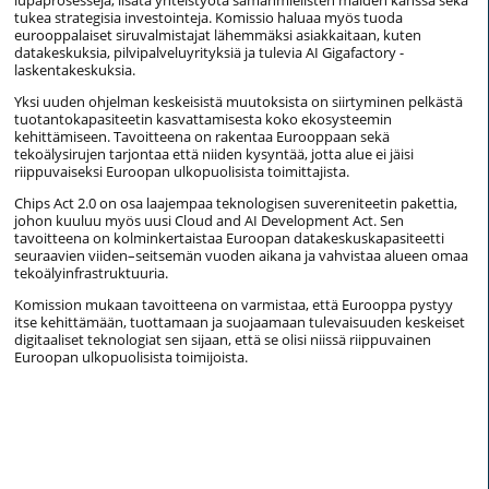
lupaprosesseja, lisätä yhteistyötä samanmielisten maiden kanssa sekä
tukea strategisia investointeja. Komissio haluaa myös tuoda
eurooppalaiset siruvalmistajat lähemmäksi asiakkaitaan, kuten
datakeskuksia, pilvipalveluyrityksiä ja tulevia AI Gigafactory -
laskentakeskuksia.
Yksi uuden ohjelman keskeisistä muutoksista on siirtyminen pelkästä
tuotantokapasiteetin kasvattamisesta koko ekosysteemin
kehittämiseen. Tavoitteena on rakentaa Eurooppaan sekä
tekoälysirujen tarjontaa että niiden kysyntää, jotta alue ei jäisi
riippuvaiseksi Euroopan ulkopuolisista toimittajista.
Chips Act 2.0 on osa laajempaa teknologisen suvereniteetin pakettia,
johon kuuluu myös uusi Cloud and AI Development Act. Sen
tavoitteena on kolminkertaistaa Euroopan datakeskuskapasiteetti
seuraavien viiden–seitsemän vuoden aikana ja vahvistaa alueen omaa
tekoälyinfrastruktuuria.
Komission mukaan tavoitteena on varmistaa, että Eurooppa pystyy
itse kehittämään, tuottamaan ja suojaamaan tulevaisuuden keskeiset
digitaaliset teknologiat sen sijaan, että se olisi niissä riippuvainen
Euroopan ulkopuolisista toimijoista.