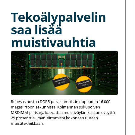
Tekoälypalvelin
saa lisää
muistivauhtia
Renesas nostaa DDR5-palvelinmuistin nopeuden 16 000
megasiirtoon sekunnissa. Kolmannen sukupolven
MRDIMM-piirisarja kasvattaa muistiväylän kaistanleveyttä
25 prosenttia ilman siirtymistä kokonaan uuteen
muistitekniikkaan.