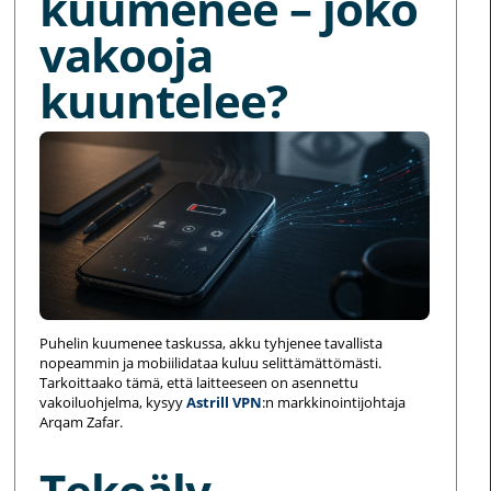
kuumenee – joko
vakooja
kuuntelee?
Puhelin kuumenee taskussa, akku tyhjenee tavallista
nopeammin ja mobiilidataa kuluu selittämättömästi.
Tarkoittaako tämä, että laitteeseen on asennettu
vakoiluohjelma, kysyy
Astrill VPN
:n markkinointijohtaja
Arqam Zafar.
Tekoäly