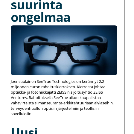
suurinta
ongelmaa
Joensuulainen SeeTrue Technologies on kerännyt 2,2
miljoonan euron rahoituskierroksen. Kierrosta johtaa
optiikka- ja fotoniikkajätti ZEISSin sijoitusyhtiö ZEISS
Ventures. Rahoituksella SeeTrue aikoo kaupallistaa
vähävirtaista silmänseuranta-arkkitehtuuriaan älylaseihin,
terveydenhuollon optisiin järjestelmiin ja teollisiin
sovelluksiin.
Uusi