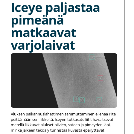
Iceye paljastaa
pimeänä
matkaavat
varjolaivat
Aluksen paikannuslähettimen sammuttaminen ei enää riitä
peittämään sen liikkeitä. Iceyen tutkasatelliitit havaitsevat
merellä liikkuvat alukset pilvien, sateen ja pimeyden läpi,
minkä jälkeen tekoäly tunnistaa kuvasta epäilyttävät