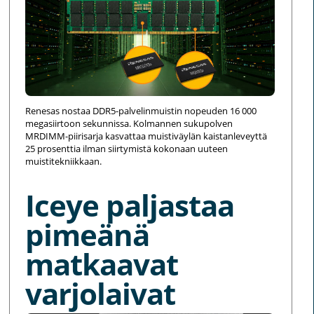
Renesas nostaa DDR5-palvelinmuistin nopeuden 16 000
megasiirtoon sekunnissa. Kolmannen sukupolven
MRDIMM-piirisarja kasvattaa muistiväylän kaistanleveyttä
25 prosenttia ilman siirtymistä kokonaan uuteen
muistitekniikkaan.
Iceye paljastaa
pimeänä
matkaavat
varjolaivat