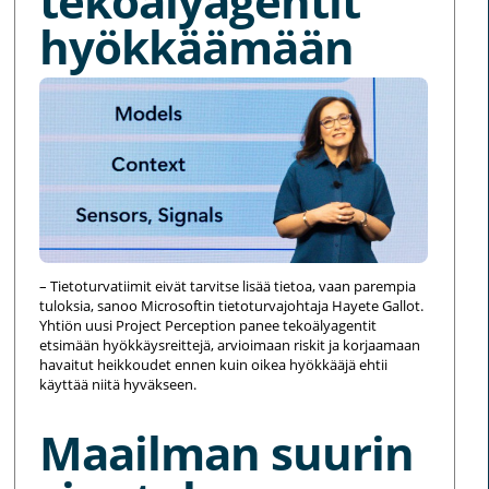
tekoälyagentit
hyökkäämään
– Tietoturvatiimit eivät tarvitse lisää tietoa, vaan parempia
tuloksia, sanoo Microsoftin tietoturvajohtaja Hayete Gallot.
Yhtiön uusi Project Perception panee tekoälyagentit
etsimään hyökkäysreittejä, arvioimaan riskit ja korjaamaan
havaitut heikkoudet ennen kuin oikea hyökkääjä ehtii
käyttää niitä hyväkseen.
Maailman suurin