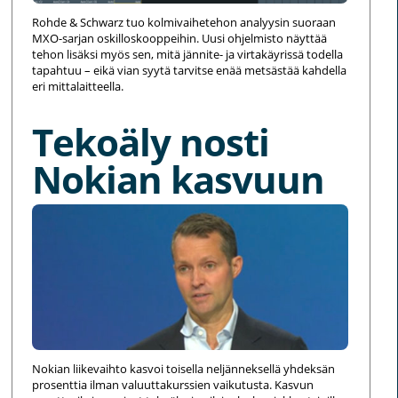
Rohde & Schwarz tuo kolmivaihetehon analyysin suoraan
MXO-sarjan oskilloskooppeihin. Uusi ohjelmisto näyttää
tehon lisäksi myös sen, mitä jännite- ja virtakäyrissä todella
tapahtuu – eikä vian syytä tarvitse enää metsästää kahdella
eri mittalaitteella.
Tekoäly nosti
Nokian kasvuun
Nokian liikevaihto kasvoi toisella neljänneksellä yhdeksän
prosenttia ilman valuuttakurssien vaikutusta. Kasvun