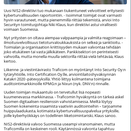
Uusi NIS2-direktiivi tuo mukanaan tiukentuneet velvoitteet erityisesti
kyberturvallisuuden raportointiin. - Isoimmat toimijat ovat varmasti
hyvin varautuneet, mutta pienemmillä riittää tekemistä, arvioi Into
Securityn toimitusjohtaja Niki Klaus, kun direktiivi astui virallisesti
voimaan Suomessa.
Nyt yritysten on oltava aiempaa valppaampia ja valmiita reagoimaan –
ilmoitusvelvollisuus tietoturvaloukkauksista on selkeä ja sanktioitu. -
Toimialan ja organisaation kriittisyyden mukaan valvontaa tehdään
joko etukäteen tai vasta jälkikäteen. Pankkisektori on perinteisesti
vahvoilla, mutta monella muulla sektorilla riittää vielä tehtävää, Klaus
kertoo.
Liikenne- ja viestintävirasto Traficom on myöntänyt Into Security Oy:n
tytäryhtiölle, Into Certification Oy:lle, arviointilaitoshyväksynnän
Katakri 2020 -pätevyyksillä. Yhtiö liittyy kolmantena toimijana
auditointimarkkinoille KPMG:n ja Nixun (nyk. DNV:n) rinnalle.
Uuden toimijan mukaantulo on tervetullut lisä nopeasti
kuumenevassa markkinassa. - Traficomin hyväksyntä on tärkeä askel
Suomen digitaalisen resilienssin vahvistamisessa. Meiltä löytyy
Suomen kokeneinta osaamista vaativiin auditointeihin – tarjoamme
huippulaadukasta, kotimaista kyberturvallisuuspalvelua yrityksille,
joille kyberhyökkäys on todellinen liiketoimintariski, Klaus sanoo.
NIS2-direktiiviä valvoo Suomessa useampi viranomainen, mutta
Traficomilla on keskeinen rooli. Käytännössä valvonta tapahtuu