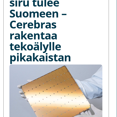
siru tulee
Suomeen –
Cerebras
rakentaa
tekoälylle
pikakaistan