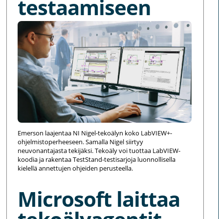
testaamiseen
Emerson laajentaa NI Nigel-tekoälyn koko LabVIEW+-
ohjelmistoperheeseen. Samalla Nigel siirtyy
neuvonantajasta tekijäksi. Tekoäly voi tuottaa LabVIEW-
koodia ja rakentaa TestStand-testisarjoja luonnollisella
kielellä annettujen ohjeiden perusteella.
Microsoft laittaa