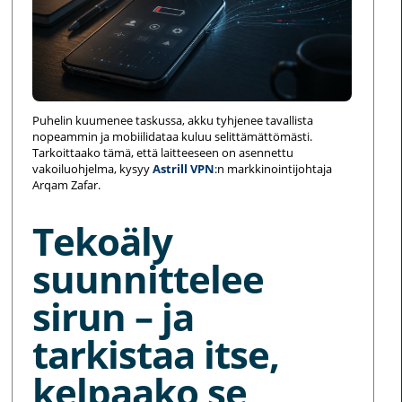
Puhelin kuumenee taskussa, akku tyhjenee tavallista
nopeammin ja mobiilidataa kuluu selittämättömästi.
Tarkoittaako tämä, että laitteeseen on asennettu
vakoiluohjelma, kysyy
Astrill VPN
:n markkinointijohtaja
Arqam Zafar.
Tekoäly
suunnittelee
sirun – ja
tarkistaa itse,
kelpaako se