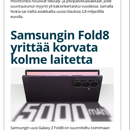
moottoriksi nousivat tekoäly- ja pilvipalveluasiakkaat, joille
suuntautunut myynti yli kaksinkertaistui vuodessa. Samalla
Nokia sai näiltä asiakkailta uusia tilauksia 2,8 miljardilla
eurolla.
Samsungin Fold8
yrittää korvata
kolme laitetta
Samsungin uusi Galaxy Z Fold8 on suunniteltu toimimaan