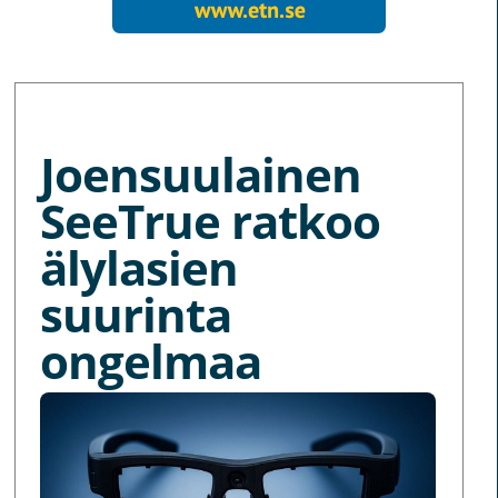
MORE NEWS
Joensuulainen
SeeTrue ratkoo
älylasien
suurinta
ongelmaa