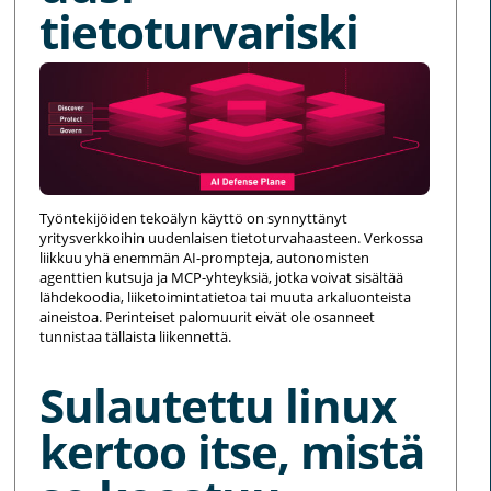
tietoturvariski
Työntekijöiden tekoälyn käyttö on synnyttänyt
yritysverkkoihin uudenlaisen tietoturvahaasteen. Verkossa
liikkuu yhä enemmän AI-prompteja, autonomisten
agenttien kutsuja ja MCP-yhteyksiä, jotka voivat sisältää
lähdekoodia, liiketoimintatietoa tai muuta arkaluonteista
aineistoa. Perinteiset palomuurit eivät ole osanneet
tunnistaa tällaista liikennettä.
Sulautettu linux
kertoo itse, mistä