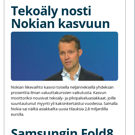
Tekoäly nosti
Nokian kasvuun
Nokian liikevaihto kasvoi toisella neljänneksellä yhdeksän
prosenttia ilman valuuttakurssien vaikutusta. Kasvun
moottoriksi nousivat tekoäly- ja pilvipalveluasiakkaat, joille
suuntautunut myynti yli kaksinkertaistui vuodessa. Samalla
Nokia sai näiltä asiakkailta uusia tilauksia 2,8 miljardilla
eurolla.
Samsungin Fold8