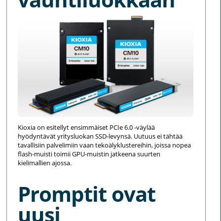
Kioxia on esitellyt ensimmäiset PCIe 6.0 -väylää
hyödyntävät yritysluokan SSD-levynsä. Uutuus ei tähtää
tavallisiin palvelimiin vaan tekoälyklustereihin, joissa nopea
flash-muisti toimii GPU-muistin jatkeena suurten
kielimallien ajossa.
Promptit ovat
uusi