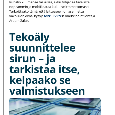
Puhelin kuumenee taskussa, akku tyhjenee tavallista
nopeammin ja mobiilidataa kuluu selittämättömästi.
Tarkoittaako tämä, että laitteeseen on asennettu
vakoiluohjelma, kysyy
Astrill VPN
:n markkinointijohtaja
Arqam Zafar.
Tekoäly
suunnittelee
sirun – ja
tarkistaa itse,
kelpaako se
valmistukseen