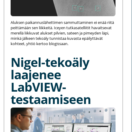
Aluksen paikannuslähettimen sammuttaminen ei enää riitä
peittämään sen liikkeitä. Iceyen tutkasatelliitit havaitsevat
merellä liikkuvat alukset pilvien, sateen ja pimeyden läpi,
minkä jälkeen tekoäly tunnistaa kuvasta epäilyttävät
kohteet, yhtiö kertoo blogissaan.
Nigel-tekoäly
laajenee
LabVIEW-
testaamiseen