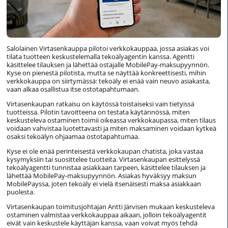
Salolainen Virtasenkauppa pilotoi verkkokauppaa, jossa asiakas voi
tilata tuotteen keskustelemalla tekoälyagentin kanssa. Agentti
käsittelee tilauksen ja lähettää ostajalle MobilePay-maksupyynnön.
Kyse on pienestä pilotista, mutta se näyttää konkreettisesti, mihin
verkkokauppa on siirtymässä: tekoäly ei enää vain neuvo asiakasta,
vaan alkaa osallistua itse ostotapahtumaan.
Virtasenkaupan ratkaisu on käytössä toistaiseksi vain tietyissä
tuotteissa. Pilotin tavoitteena on testata käytännössä, miten
keskusteleva ostaminen toimii oikeassa verkkokaupassa, miten tilaus
voidaan vahvistaa luotettavasti ja miten maksaminen voidaan kytkeä
osaksi tekoälyn ohjaamaa ostotapahtumaa.
Kyse ei ole enää perinteisestä verkkokaupan chatista, joka vastaa
kysymyksiin tai suosittelee tuotteita. Virtasenkaupan esittelyssä
tekoälyagentti tunnistaa asiakkaan tarpeen, käsittelee tilauksen ja
lähettää MobilePay-maksupyynnön. Asiakas hyväksyy maksun
MobilePayssa, joten tekoäly ei vielä itsenäisesti maksa asiakkaan
puolesta.
Virtasenkaupan toimitusjohtajan Antti Järvisen mukaan keskusteleva
ostaminen valmistaa verkkokauppaa aikaan, jolloin tekoälyagentit
eivät vain keskustele käyttäjän kanssa, vaan voivat myös tehdä