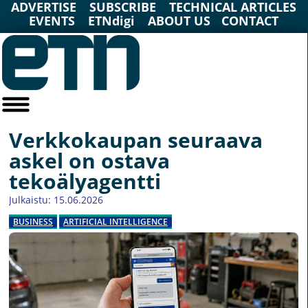
ADVERTISE
SUBSCRIBE
TECHNICAL ARTICLES
EVENTS
ETNdigi
ABOUT US
CONTACT
Verkkokaupan seuraava
askel on ostava
tekoälyagentti
Julkaistu: 15.06.2026
BUSINESS
ARTIFICIAL INTELLIGENCE