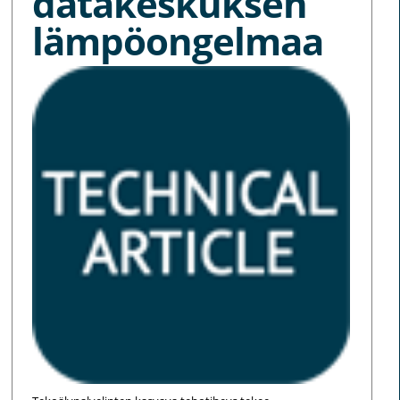
datakeskuksen
lämpöongelmaa