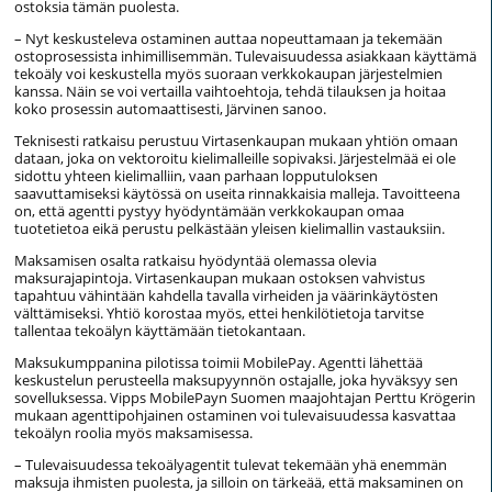
ostoksia tämän puolesta.
– Nyt keskusteleva ostaminen auttaa nopeuttamaan ja tekemään
ostoprosessista inhimillisemmän. Tulevaisuudessa asiakkaan käyttämä
tekoäly voi keskustella myös suoraan verkkokaupan järjestelmien
kanssa. Näin se voi vertailla vaihtoehtoja, tehdä tilauksen ja hoitaa
koko prosessin automaattisesti, Järvinen sanoo.
Teknisesti ratkaisu perustuu Virtasenkaupan mukaan yhtiön omaan
dataan, joka on vektoroitu kielimalleille sopivaksi. Järjestelmää ei ole
sidottu yhteen kielimalliin, vaan parhaan lopputuloksen
saavuttamiseksi käytössä on useita rinnakkaisia malleja. Tavoitteena
on, että agentti pystyy hyödyntämään verkkokaupan omaa
tuotetietoa eikä perustu pelkästään yleisen kielimallin vastauksiin.
Maksamisen osalta ratkaisu hyödyntää olemassa olevia
maksurajapintoja. Virtasenkaupan mukaan ostoksen vahvistus
tapahtuu vähintään kahdella tavalla virheiden ja väärinkäytösten
välttämiseksi. Yhtiö korostaa myös, ettei henkilötietoja tarvitse
tallentaa tekoälyn käyttämään tietokantaan.
Maksukumppanina pilotissa toimii MobilePay. Agentti lähettää
keskustelun perusteella maksupyynnön ostajalle, joka hyväksyy sen
sovelluksessa. Vipps MobilePayn Suomen maajohtajan Perttu Krögerin
mukaan agenttipohjainen ostaminen voi tulevaisuudessa kasvattaa
tekoälyn roolia myös maksamisessa.
– Tulevaisuudessa tekoälyagentit tulevat tekemään yhä enemmän
maksuja ihmisten puolesta, ja silloin on tärkeää, että maksaminen on