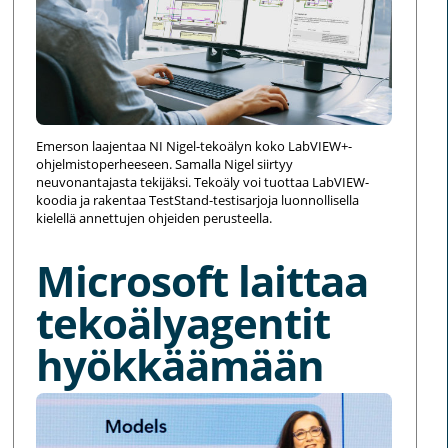
Emerson laajentaa NI Nigel-tekoälyn koko LabVIEW+-
ohjelmistoperheeseen. Samalla Nigel siirtyy
neuvonantajasta tekijäksi. Tekoäly voi tuottaa LabVIEW-
koodia ja rakentaa TestStand-testisarjoja luonnollisella
kielellä annettujen ohjeiden perusteella.
Microsoft laittaa
tekoälyagentit
hyökkäämään