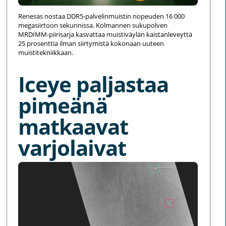
Renesas nostaa DDR5-palvelinmuistin nopeuden 16 000
megasiirtoon sekunnissa. Kolmannen sukupolven
MRDIMM-piirisarja kasvattaa muistiväylän kaistanleveyttä
25 prosenttia ilman siirtymistä kokonaan uuteen
muistitekniikkaan.
Iceye paljastaa
pimeänä
matkaavat
varjolaivat