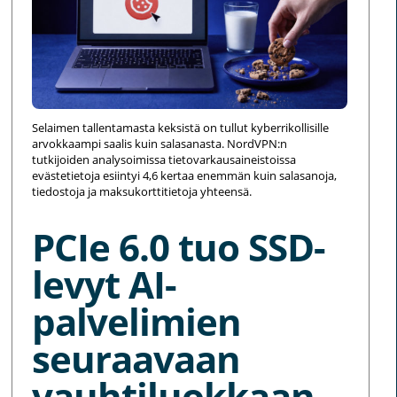
Selaimen tallentamasta keksistä on tullut kyberrikollisille
arvokkaampi saalis kuin salasanasta. NordVPN:n
tutkijoiden analysoimissa tietovarkausaineistoissa
evästetietoja esiintyi 4,6 kertaa enemmän kuin salasanoja,
tiedostoja ja maksukorttitietoja yhteensä.
PCIe 6.0 tuo SSD-
levyt AI-
palvelimien
seuraavaan
vauhtiluokkaan