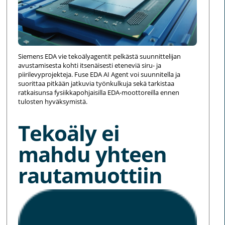
Siemens EDA vie tekoälyagentit pelkästä suunnittelijan
avustamisesta kohti itsenäisesti eteneviä siru- ja
piirilevyprojekteja. Fuse EDA AI Agent voi suunnitella ja
suorittaa pitkään jatkuvia työnkulkuja sekä tarkistaa
ratkaisunsa fysiikkapohjaisilla EDA-moottoreilla ennen
tulosten hyväksymistä.
Tekoäly ei
mahdu yhteen
rautamuottiin