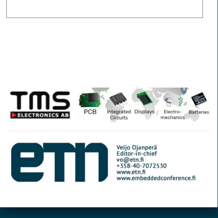
© Elektroniikkalehti
Section Tapet