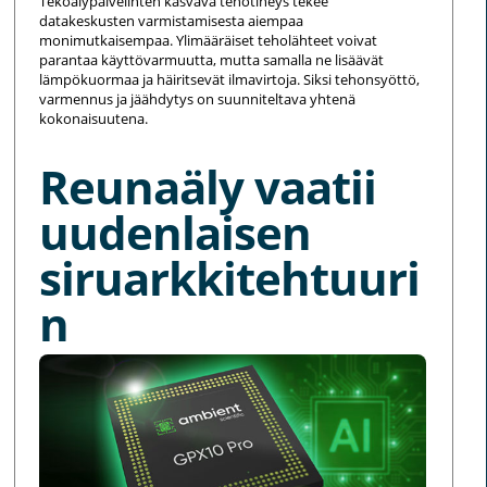
Tekoälypalvelinten kasvava tehotiheys tekee
datakeskusten varmistamisesta aiempaa
monimutkaisempaa. Ylimääräiset teholähteet voivat
parantaa käyttövarmuutta, mutta samalla ne lisäävät
lämpökuormaa ja häiritsevät ilmavirtoja. Siksi tehonsyöttö,
varmennus ja jäähdytys on suunniteltava yhtenä
kokonaisuutena.
Reunaäly vaatii
uudenlaisen
siruarkkitehtuuri
n