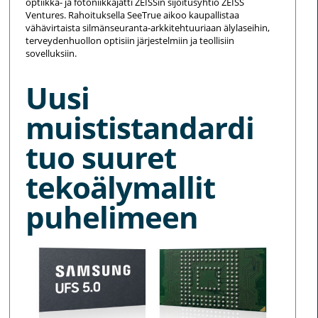
optiikka- ja fotoniikkajätti ZEISSin sijoitusyhtiö ZEISS
Ventures. Rahoituksella SeeTrue aikoo kaupallistaa
vähävirtaista silmänseuranta-arkkitehtuuriaan älylaseihin,
terveydenhuollon optisiin järjestelmiin ja teollisiin
sovelluksiin.
Uusi
muististandardi
tuo suuret
tekoälymallit
puhelimeen