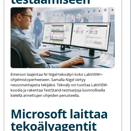
Emerson laajentaa NI Nigel-tekoälyn koko LabVIEW+-
ohjelmistoperheeseen. Samalla Nigel siirtyy
neuvonantajasta tekijäksi. Tekoäly voi tuottaa LabVIEW-
koodia ja rakentaa TestStand-testisarjoja luonnollisella
kielellä annettujen ohjeiden perusteella.
Microsoft laittaa
tekoälyagentit