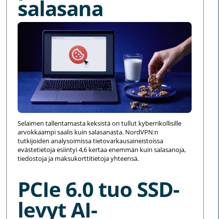
salasana
Selaimen tallentamasta keksistä on tullut kyberrikollisille
arvokkaampi saalis kuin salasanasta. NordVPN:n
tutkijoiden analysoimissa tietovarkausaineistoissa
evästetietoja esiintyi 4,6 kertaa enemmän kuin salasanoja,
tiedostoja ja maksukorttitietoja yhteensä.
PCIe 6.0 tuo SSD-
levyt AI-