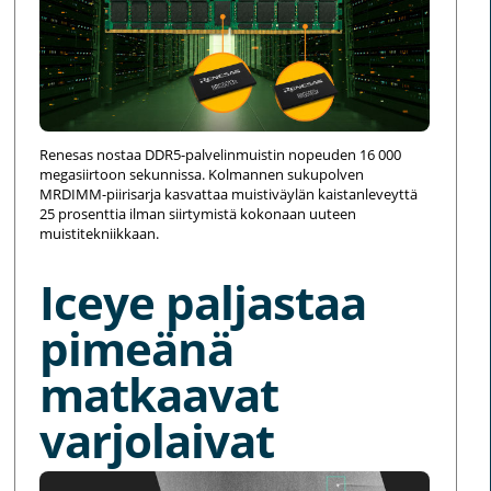
Renesas nostaa DDR5-palvelinmuistin nopeuden 16 000
megasiirtoon sekunnissa. Kolmannen sukupolven
MRDIMM-piirisarja kasvattaa muistiväylän kaistanleveyttä
25 prosenttia ilman siirtymistä kokonaan uuteen
muistitekniikkaan.
Iceye paljastaa
pimeänä
matkaavat
varjolaivat