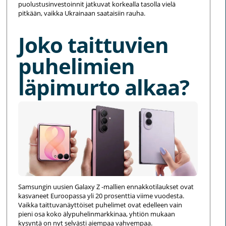
puolustusinvestoinnit jatkuvat korkealla tasolla vielä
pitkään, vaikka Ukrainaan saataisiin rauha.
Joko taittuvien
puhelimien
läpimurto alkaa?
Samsungin uusien Galaxy Z -mallien ennakkotilaukset ovat
kasvaneet Euroopassa yli 20 prosenttia viime vuodesta.
Vaikka taittuvanäyttöiset puhelimet ovat edelleen vain
pieni osa koko älypuhelinmarkkinaa, yhtiön mukaan
kysyntä on nyt selvästi aiempaa vahvempaa.