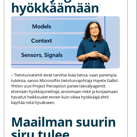
hyökkäämään
– Tietoturvatiimit eivät tarvitse lisää tietoa, vaan parempia
tuloksia, sanoo Microsoftin tietoturvajohtaja Hayete Gallot.
Yhtiön uusi Project Perception panee tekoälyagentit
etsimään hyökkäysreittejä, arvioimaan riskit ja korjaamaan
havaitut heikkoudet ennen kuin oikea hyökkääjä ehtii
käyttää niitä hyväkseen.
Maailman suurin
siru tulee