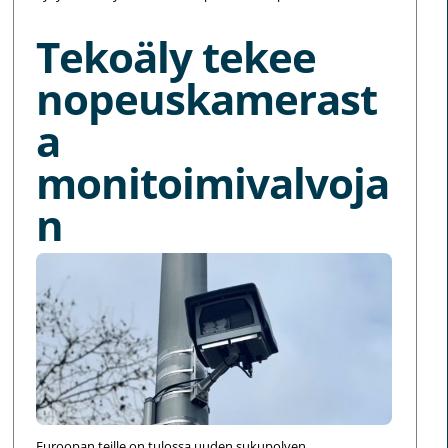
Tekoäly tekee
nopeuskamerast
a
monitoimivalvoja
n
Euroopan teille on tulossa uuden sukupolven