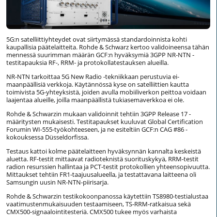
5G:n satelliittiyhteydet ovat siirtymässä standardoinnista kohti
kaupallisia päätelaitteita. Rohde & Schwarz kertoo validoineensa tähän
mennessä suurimman määrän GCF:n hyväksymiä 3GPP NR-NTN -
testitapauksia RF-, RRM- ja protokollatestauksen alueilla.
NR-NTN tarkoittaa 5G New Radio -tekniikkaan perustuvia ei-
maanpäällisiä verkkoja. Käytännössä kyse on satelliittien kautta
toimivista 5G-yhteyksistä, joiden avulla mobiiliverkon peittoa voidaan
laajentaa alueille, joilla maanpäällistä tukiasemaverkkoa ei ole.
Rohde & Schwarzin mukaan validoinnit tehtiin 3GPP Release 17 -
määritysten mukaisesti. Testitapaukset kuuluvat Global Certification
Forumin WI-555-työkohteeseen, ja ne esiteltiin GCF:n CAG #86 -
kokouksessa Düsseldorfissa.
Testaus kattoi kolme päätelaitteen hyväksynnän kannalta keskeistä
aluetta. RF-testit mittaavat radioteknistä suorituskykyä, RRM-testit
radion resurssien hallintaa ja PCT-testit protokollien yhteensopivuutta.
Mittaukset tehtiin FR1-taajuusalueella, ja testattavana laitteena oli
Samsungin uusin NR-NTN-piirisarja.
Rohde & Schwarzin testikokoonpanossa käytettiin TS8980-testialustaa
vaatimustenmukaisuuden testaamiseen, TS-RRM-ratkaisua sekä
CMX500-signaalointitesteriä. CMX500 tukee myös varhaista