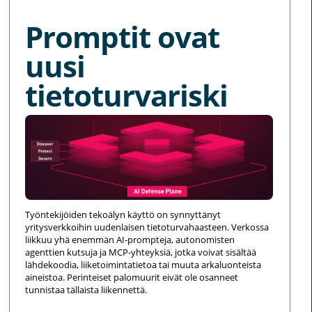
Promptit ovat
uusi
tietoturvariski
Työntekijöiden tekoälyn käyttö on synnyttänyt
yritysverkkoihin uudenlaisen tietoturvahaasteen. Verkossa
liikkuu yhä enemmän AI-prompteja, autonomisten
agenttien kutsuja ja MCP-yhteyksiä, jotka voivat sisältää
lähdekoodia, liiketoimintatietoa tai muuta arkaluonteista
aineistoa. Perinteiset palomuurit eivät ole osanneet
tunnistaa tällaista liikennettä.