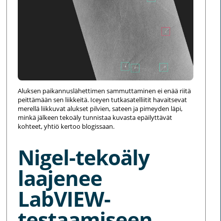
Aluksen paikannuslähettimen sammuttaminen ei enää riitä
peittämään sen liikkeitä. Iceyen tutkasatelliitit havaitsevat
merellä liikkuvat alukset pilvien, sateen ja pimeyden läpi,
minkä jälkeen tekoäly tunnistaa kuvasta epäilyttävät
kohteet, yhtiö kertoo blogissaan.
Nigel-tekoäly
laajenee
LabVIEW-
testaamiseen