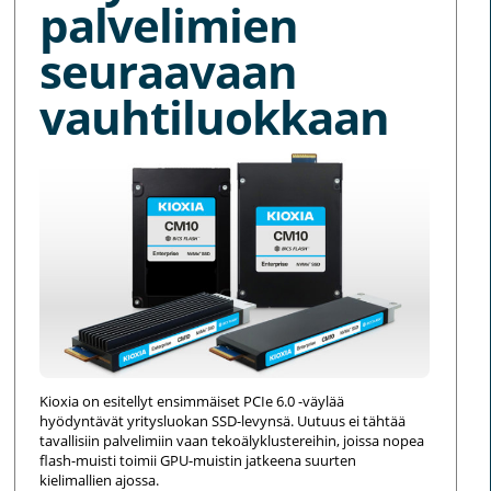
palvelimien
seuraavaan
vauhtiluokkaan
Kioxia on esitellyt ensimmäiset PCIe 6.0 -väylää
hyödyntävät yritysluokan SSD-levynsä. Uutuus ei tähtää
tavallisiin palvelimiin vaan tekoälyklustereihin, joissa nopea
flash-muisti toimii GPU-muistin jatkeena suurten
kielimallien ajossa.