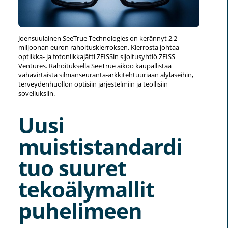
Joensuulainen SeeTrue Technologies on kerännyt 2,2
miljoonan euron rahoituskierroksen. Kierrosta johtaa
optiikka- ja fotoniikkajätti ZEISSin sijoitusyhtiö ZEISS
Ventures. Rahoituksella SeeTrue aikoo kaupallistaa
vähävirtaista silmänseuranta-arkkitehtuuriaan älylaseihin,
terveydenhuollon optisiin järjestelmiin ja teollisiin
sovelluksiin.
Uusi
muististandardi
tuo suuret
tekoälymallit
puhelimeen