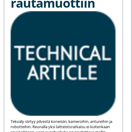
rautamuottiin
Tekoäly siirtyy pilvestä koneisiin, kameroihin, antureihin ja
robotteihin. Reunalla yksi laitteistoratkaisu ei kuitenkaan
sovi kaikkeen, vaan suorituskyky on sovitettava mallin,