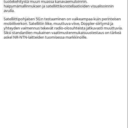
tuotekehitystä muun muassa kanavaemuloinnin,
häipymämallinnuksen ja satelliittikonstellaatioiden visualisoinnin
avulla.
Satelliittipohjaisen 5G:n testaaminen on vaikeampaa kuin perinteisen
mobiiliverkon. Satelliitin liike, muuttuva viive, Doppler-siirtymä ja
yhteyden vaimennus tekevät radio-olosuhteista jatkuvasti muuttuvia.
Siksi standardien mukainen vaatimustenmukaisuustestaus on tärkeä
askel NR-NTN-laitteiden tuomisessa markkinoille.