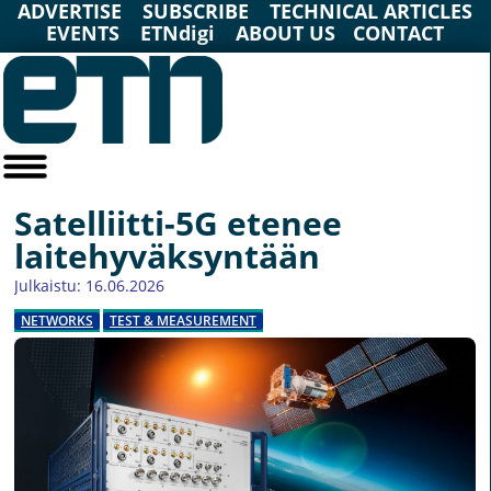
ADVERTISE
SUBSCRIBE
TECHNICAL ARTICLES
EVENTS
ETNdigi
ABOUT US
CONTACT
Satelliitti-5G etenee
laitehyväksyntään
Julkaistu: 16.06.2026
NETWORKS
TEST & MEASUREMENT