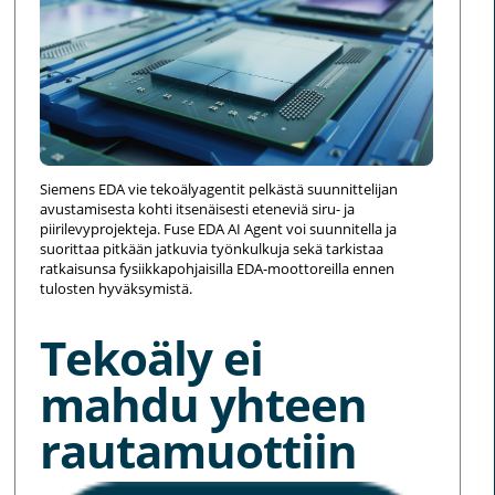
Siemens EDA vie tekoälyagentit pelkästä suunnittelijan
avustamisesta kohti itsenäisesti eteneviä siru- ja
piirilevyprojekteja. Fuse EDA AI Agent voi suunnitella ja
suorittaa pitkään jatkuvia työnkulkuja sekä tarkistaa
ratkaisunsa fysiikkapohjaisilla EDA-moottoreilla ennen
tulosten hyväksymistä.
Tekoäly ei
mahdu yhteen
rautamuottiin