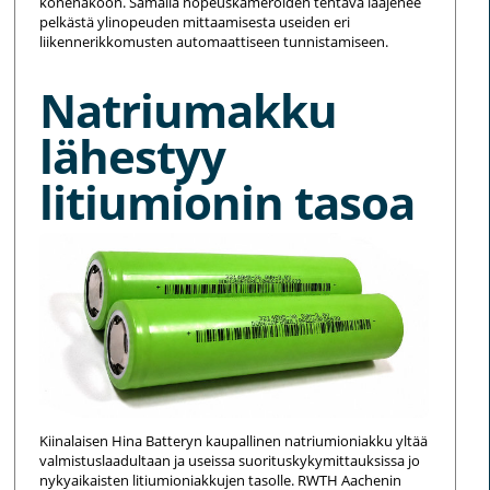
konenäköön. Samalla nopeuskameroiden tehtävä laajenee
pelkästä ylinopeuden mittaamisesta useiden eri
liikennerikkomusten automaattiseen tunnistamiseen.
Natriumakku
lähestyy
litiumionin tasoa
Kiinalaisen Hina Batteryn kaupallinen natriumioniakku yltää
valmistuslaadultaan ja useissa suorituskykymittauksissa jo
nykyaikaisten litiumioniakkujen tasolle. RWTH Aachenin