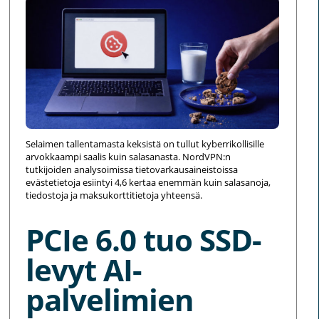
Selaimen tallentamasta keksistä on tullut kyberrikollisille
arvokkaampi saalis kuin salasanasta. NordVPN:n
tutkijoiden analysoimissa tietovarkausaineistoissa
evästetietoja esiintyi 4,6 kertaa enemmän kuin salasanoja,
tiedostoja ja maksukorttitietoja yhteensä.
PCIe 6.0 tuo SSD-
levyt AI-
palvelimien