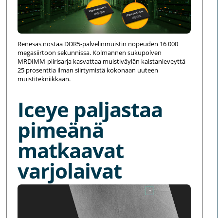
Renesas nostaa DDR5-palvelinmuistin nopeuden 16 000
megasiirtoon sekunnissa. Kolmannen sukupolven
MRDIMM-piirisarja kasvattaa muistiväylän kaistanleveyttä
25 prosenttia ilman siirtymistä kokonaan uuteen
muistitekniikkaan.
Iceye paljastaa
pimeänä
matkaavat
varjolaivat