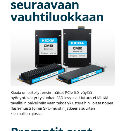
seuraavaan
vauhtiluokkaan
Kioxia on esitellyt ensimmäiset PCIe 6.0 -väylää
hyödyntävät yritysluokan SSD-levynsä. Uutuus ei tähtää
tavallisiin palvelimiin vaan tekoälyklustereihin, joissa nopea
flash-muisti toimii GPU-muistin jatkeena suurten
kielimallien ajossa.