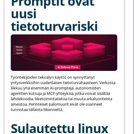
Promptit ovat
uusi
tietoturvariski
Työntekijöiden tekoälyn käyttö on synnyttänyt
yritysverkkoihin uudenlaisen tietoturvahaasteen. Verkossa
liikkuu yhä enemmän AI-prompteja, autonomisten
agenttien kutsuja ja MCP-yhteyksiä, jotka voivat sisältää
lähdekoodia, liiketoimintatietoa tai muuta arkaluonteista
aineistoa. Perinteiset palomuurit eivät ole osanneet
tunnistaa tällaista liikennettä.
Sulautettu linux