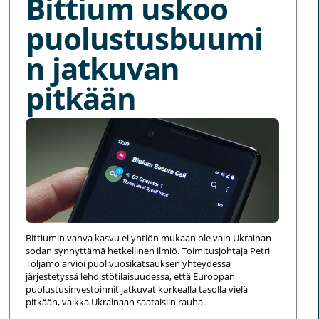
Bittium uskoo
puolustusbuumi
n jatkuvan
pitkään
Bittiumin vahva kasvu ei yhtiön mukaan ole vain Ukrainan
sodan synnyttämä hetkellinen ilmiö. Toimitusjohtaja Petri
Toljamo arvioi puolivuosikatsauksen yhteydessä
järjestetyssä lehdistötilaisuudessa, että Euroopan
puolustusinvestoinnit jatkuvat korkealla tasolla vielä
pitkään, vaikka Ukrainaan saataisiin rauha.