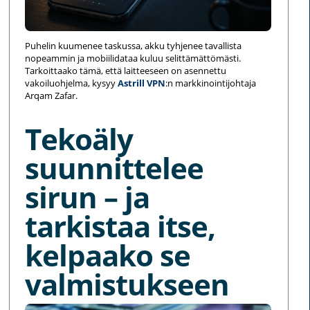
Puhelin kuumenee taskussa, akku tyhjenee tavallista
nopeammin ja mobiilidataa kuluu selittämättömästi.
Tarkoittaako tämä, että laitteeseen on asennettu
vakoiluohjelma, kysyy
Astrill VPN
:n markkinointijohtaja
Arqam Zafar.
Tekoäly
suunnittelee
sirun – ja
tarkistaa itse,
kelpaako se
valmistukseen