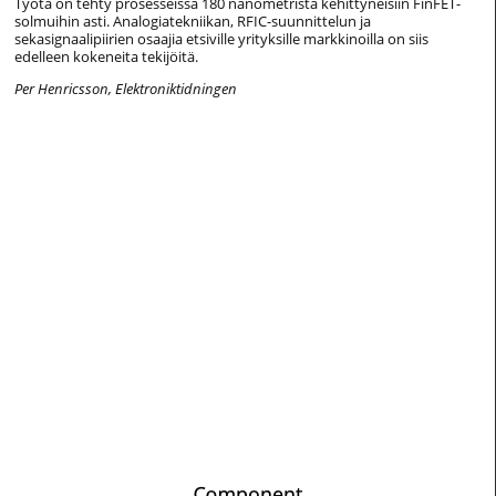
Työtä on tehty prosesseissa 180 nanometristä kehittyneisiin FinFET-
solmuihin asti. Analogiatekniikan, RFIC-suunnittelun ja
sekasignaalipiirien osaajia etsiville yrityksille markkinoilla on siis
edelleen kokeneita tekijöitä.
Per Henricsson, Elektroniktidningen