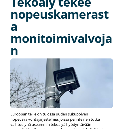
Tekoäly tekee
nopeuskamerast
a
monitoimivalvoja
n
Euroopan teille on tulossa uuden sukupolven
nopeusvalvontajärjestelmiä, joissa perinteinen tutka
vaihtuu yhä useammin tekoälyä hyödyntävään