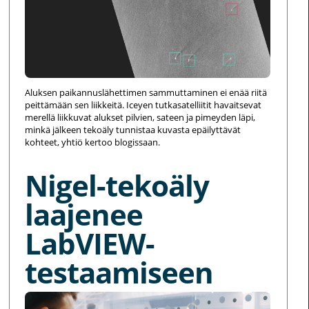
Aluksen paikannuslähettimen sammuttaminen ei enää riitä
peittämään sen liikkeitä. Iceyen tutkasatelliitit havaitsevat
merellä liikkuvat alukset pilvien, sateen ja pimeyden läpi,
minkä jälkeen tekoäly tunnistaa kuvasta epäilyttävät
kohteet, yhtiö kertoo blogissaan.
Nigel-tekoäly
laajenee
LabVIEW-
testaamiseen