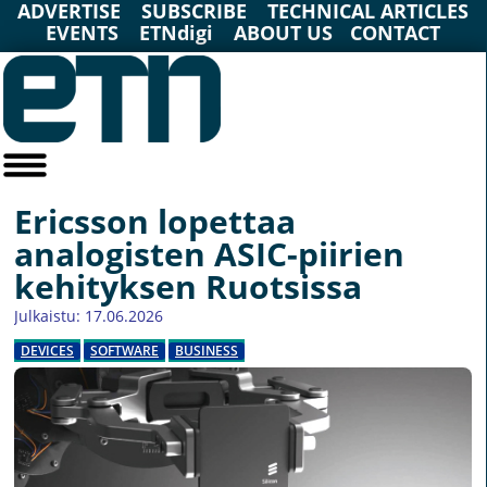
ADVERTISE
SUBSCRIBE
TECHNICAL ARTICLES
EVENTS
ETNdigi
ABOUT US
CONTACT
Ericsson lopettaa
analogisten ASIC-piirien
kehityksen Ruotsissa
Julkaistu: 17.06.2026
DEVICES
SOFTWARE
BUSINESS