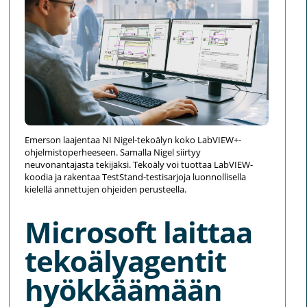
Emerson laajentaa NI Nigel-tekoälyn koko LabVIEW+-
ohjelmistoperheeseen. Samalla Nigel siirtyy
neuvonantajasta tekijäksi. Tekoäly voi tuottaa LabVIEW-
koodia ja rakentaa TestStand-testisarjoja luonnollisella
kielellä annettujen ohjeiden perusteella.
Microsoft laittaa
tekoälyagentit
hyökkäämään