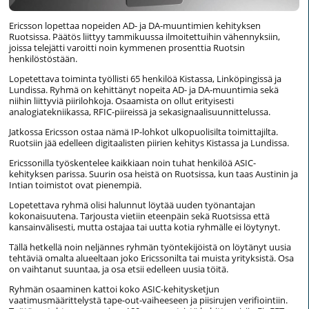
Ericsson lopettaa nopeiden AD- ja DA-muuntimien kehityksen
Ruotsissa. Päätös liittyy tammikuussa ilmoitettuihin vähennyksiin,
joissa telejätti varoitti noin kymmenen prosenttia Ruotsin
henkilöstöstään.
Lopetettava toiminta työllisti 65 henkilöä Kistassa, Linköpingissä ja
Lundissa. Ryhmä on kehittänyt nopeita AD- ja DA-muuntimia sekä
niihin liittyviä piirilohkoja. Osaamista on ollut erityisesti
analogiatekniikassa, RFIC-piireissä ja sekasignaalisuunnittelussa.
Jatkossa Ericsson ostaa nämä IP-lohkot ulkopuolisilta toimittajilta.
Ruotsiin jää edelleen digitaalisten piirien kehitys Kistassa ja Lundissa.
Ericssonilla työskentelee kaikkiaan noin tuhat henkilöä ASIC-
kehityksen parissa. Suurin osa heistä on Ruotsissa, kun taas Austinin ja
Intian toimistot ovat pienempiä.
Lopetettava ryhmä olisi halunnut löytää uuden työnantajan
kokonaisuutena. Tarjousta vietiin eteenpäin sekä Ruotsissa että
kansainvälisesti, mutta ostajaa tai uutta kotia ryhmälle ei löytynyt.
Tällä hetkellä noin neljännes ryhmän työntekijöistä on löytänyt uusia
tehtäviä omalta alueeltaan joko Ericssonilta tai muista yrityksistä. Osa
on vaihtanut suuntaa, ja osa etsii edelleen uusia töitä.
Ryhmän osaaminen kattoi koko ASIC-kehitysketjun
vaatimusmäärittelystä tape-out-vaiheeseen ja piisirujen verifiointiin.