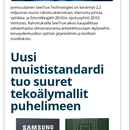
Joensuulainen SeeTrue Technologies on kerännyt 2,2
miljoonan euron rahoituskierroksen. Kierrosta johtaa
optiikka- ja fotoniikkajätti ZEISSin sijoitusyhtiö ZEISS
Ventures. Rahoituksella SeeTrue aikoo kaupallistaa
vähävirtaista silmänseuranta-arkkitehtuuriaan älylaseihin,
terveydenhuollon optisiin järjestelmiin ja teollisiin
sovelluksiin.
Uusi
muististandardi
tuo suuret
tekoälymallit
puhelimeen