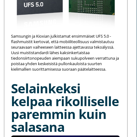
Samsungin ja Kioxian julkistamat ensimmäiset UFS 5.0 -
flashmuistit kertovat, että mobiiliteollisuus valmistautuu
seuraavaan vaiheeseen laitteessa ajettavassa tekoälyssä.
Uusi muististandardi lähes kaksinkertaistaa
tiedonsiirtonopeuden aiempaan sukupolveen verrattuna ja
poistaa yhden keskeisistä pullonkauloista suurten
kielimallien suorittamisessa suoraan päätelaitteessa.
Selainkeksi
kelpaa rikolliselle
paremmin kuin
salasana