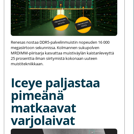
Renesas nostaa DDR5-palvelinmuistin nopeuden 16 000
megasiirtoon sekunnissa. Kolmannen sukupolven
MRDIMM-piirisarja kasvattaa muistiväylän kaistanleveyttä
25 prosenttia ilman siirtymistä kokonaan uuteen
muistitekniikkaan.
Iceye paljastaa
pimeänä
matkaavat
varjolaivat