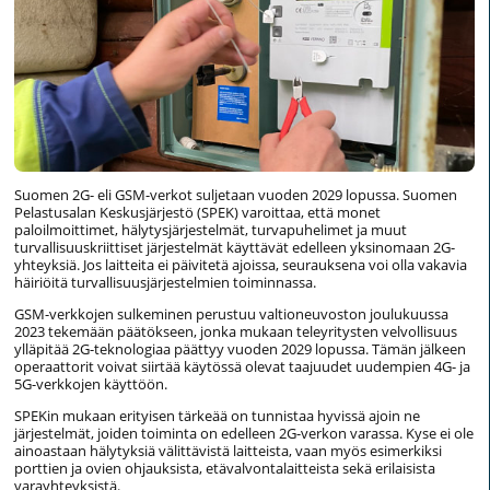
Suomen 2G- eli GSM-verkot suljetaan vuoden 2029 lopussa. Suomen
Pelastusalan Keskusjärjestö (SPEK) varoittaa, että monet
paloilmoittimet, hälytysjärjestelmät, turvapuhelimet ja muut
turvallisuuskriittiset järjestelmät käyttävät edelleen yksinomaan 2G-
yhteyksiä. Jos laitteita ei päivitetä ajoissa, seurauksena voi olla vakavia
häiriöitä turvallisuusjärjestelmien toiminnassa.
GSM-verkkojen sulkeminen perustuu valtioneuvoston joulukuussa
2023 tekemään päätökseen, jonka mukaan teleyritysten velvollisuus
ylläpitää 2G-teknologiaa päättyy vuoden 2029 lopussa. Tämän jälkeen
operaattorit voivat siirtää käytössä olevat taajuudet uudempien 4G- ja
5G-verkkojen käyttöön.
SPEKin mukaan erityisen tärkeää on tunnistaa hyvissä ajoin ne
järjestelmät, joiden toiminta on edelleen 2G-verkon varassa. Kyse ei ole
ainoastaan hälytyksiä välittävistä laitteista, vaan myös esimerkiksi
porttien ja ovien ohjauksista, etävalvontalaitteista sekä erilaisista
varayhteyksistä.