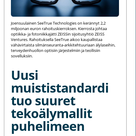
Joensuulainen SeeTrue Technologies on kerännyt 2,2
miljoonan euron rahoituskierroksen. Kierrosta johtaa
optiikka- ja fotoniikkajätti ZEISSin sijoitusyhtiö ZEISS
Ventures. Rahoituksella SeeTrue aikoo kaupallistaa
vähävirtaista silmänseuranta-arkkitehtuuriaan älylaseihin,
terveydenhuollon optisiin järjestelmiin ja teollisiin
sovelluksiin.
Uusi
muististandardi
tuo suuret
tekoälymallit
puhelimeen