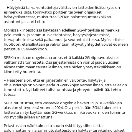
– Hälytyksiä tai valvontatietoja välittävien laitteiden lisäksi kyse on
esimerkiksi siitä, toimivatko porttien tai ovien ohjaukset
hälytystilanteessa, muistuttaa SPEKin palontorjuntatekniikan
asiantuntija Lauri Lehto.
Monissa kiinteistöissä käytetään edelleen 2G-yhteyksiä esimerkiksi
paloilmoitin- ja sammutuslaitteistoissa, hälytysjärjestelmissä,
turvapuhelimissa sekä paikannus- ja seurantalaitteissa. Myös erilaiset
huoltoon, etähallintaan ja valvontaan liittyvät yhteydet voivat edelleen
perustua GSM-verkkoon.
SPEKin mukaan ongelmana on se, että kaikkia 2G-riippuvuuksia ei
välttämättä tunnisteta. Osa järjestelmistä on voinut jäädä vuosien
aikana toimimaan taustalle ilman, että niiden yhteystekniikkaan on
kiinnitetty huomiota.
– Haasteena on, että eri järjestelmien valvonta-, hälytys- ja
ohjaustietoja on voinut jäädä 2G-verkkojen varaan ilman, että asiaa on
tunnistettu. Nyt laitteet tulisi tunnistaa ja yhteydet päivittää, Lehto
toteaa.
SPEK muistuttaa, että vastaavia ongelmia havaittiin jo 3G-verkkojen
alasajon yhteydessä vuonna 2024. Osa pelkästään 3G:tä tukeneista
laitteista siirtyi käyttämään 2G-verkkoa, minkä vuoksi niiden toiminta
voi nyt olla jälleen uhattuna.
Pelastusalan näkökulmasta suurin riski liittyy siihen, että
paloilmoittimien ja sammutuslaitteistojen hälytys- tai vikailmoitukset