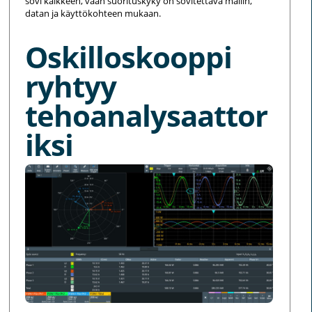
sovi kaikkeen, vaan suorituskyky on sovitettava mallin,
datan ja käyttökohteen mukaan.
Oskilloskooppi
ryhtyy
tehoanalysaattor
iksi