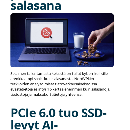
salasana
Selaimen tallentamasta keksistä on tullut kyberrikollisille
arvokkaampi saalis kuin salasanasta. NordVPN:n
tutkijoiden analysoimissa tietovarkausaineistoissa
evästetietoja esiintyi 4,6 kertaa enemmän kuin salasanoja,
tiedostoja ja maksukorttitietoja yhteensä.
PCIe 6.0 tuo SSD-
levyt AI-