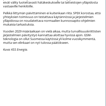
eivät välity luotettavasti hätäkeskukselle tai laitteistojen ylläpidosta
vastaaville henkilöille.
Pelkkä liittymän päivittäminen ei kuitenkaan riitä. SPEK korostaa, että
yhteyksien toimivuus on testattava käytännössä ja järjestelmien
ylläpidossa on noudatettava normaalien kunnossapito-ohjelmien
mukaisia tarkastuksia.
Vuoden 2029 määräaikaan on vielä aikaa, mutta turvallisuuskriittisten
järjestelmien päivitystyö kannattaa aloittaa hyvissä ajoin. GSM-
teknologia on ollut Suomessa käytössä yli kolme vuosikymmentä,
mutta sen elinkaari on nyt tulossa päätökseen.
Kuva: KSS Energia.