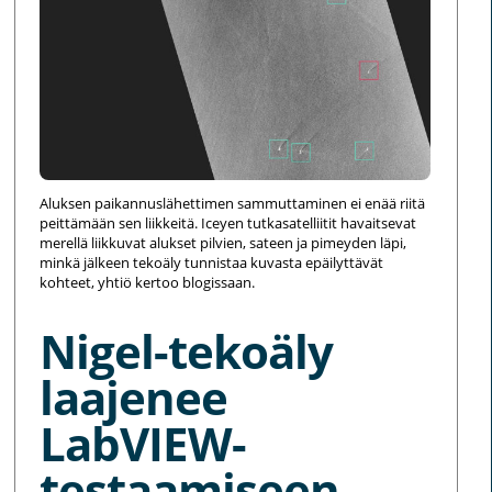
Aluksen paikannuslähettimen sammuttaminen ei enää riitä
peittämään sen liikkeitä. Iceyen tutkasatelliitit havaitsevat
merellä liikkuvat alukset pilvien, sateen ja pimeyden läpi,
minkä jälkeen tekoäly tunnistaa kuvasta epäilyttävät
kohteet, yhtiö kertoo blogissaan.
Nigel-tekoäly
laajenee
LabVIEW-
testaamiseen