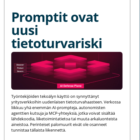
Promptit ovat
uusi
tietoturvariski
Työntekijöiden tekoälyn käyttö on synnyttänyt
yritysverkkoihin uudenlaisen tietoturvahaasteen. Verkossa
liikkuu yhä enemmän AI-prompteja, autonomisten
agenttien kutsuja ja MCP-yhteyksiä, jotka voivat sisältää
lähdekoodia, liiketoimintatietoa tai muuta arkaluonteista
aineistoa. Perinteiset palomuurit eivät ole osanneet
tunnistaa tällaista liikennettä.