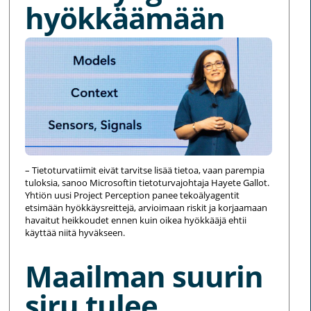
hyökkäämään
– Tietoturvatiimit eivät tarvitse lisää tietoa, vaan parempia
tuloksia, sanoo Microsoftin tietoturvajohtaja Hayete Gallot.
Yhtiön uusi Project Perception panee tekoälyagentit
etsimään hyökkäysreittejä, arvioimaan riskit ja korjaamaan
havaitut heikkoudet ennen kuin oikea hyökkääjä ehtii
käyttää niitä hyväkseen.
Maailman suurin
siru tulee