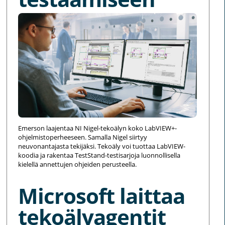
Emerson laajentaa NI Nigel-tekoälyn koko LabVIEW+-
ohjelmistoperheeseen. Samalla Nigel siirtyy
neuvonantajasta tekijäksi. Tekoäly voi tuottaa LabVIEW-
koodia ja rakentaa TestStand-testisarjoja luonnollisella
kielellä annettujen ohjeiden perusteella.
Microsoft laittaa
tekoälyagentit