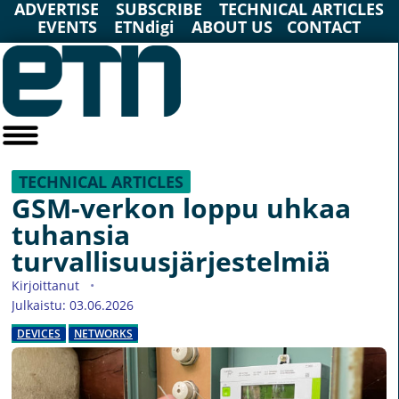
ADVERTISE
SUBSCRIBE
TECHNICAL ARTICLES
EVENTS
ETNdigi
ABOUT US
CONTACT
TECHNICAL ARTICLES
GSM-verkon loppu uhkaa
tuhansia
turvallisuusjärjestelmiä
Kirjoittanut
Julkaistu: 03.06.2026
DEVICES
NETWORKS