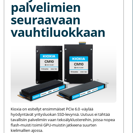
palvelimien
seuraavaan
vauhtiluokkaan
Kioxia on esitellyt ensimmäiset PCIe 6.0 -väylää
hyödyntävät yritysluokan SSD-levynsä. Uutuus ei tähtää
tavallisiin palvelimiin vaan tekoälyklustereihin, joissa nopea
flash-muisti toimii GPU-muistin jatkeena suurten
kielimallien ajossa.