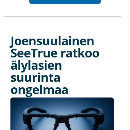
MORE NEWS
Joensuulainen
SeeTrue ratkoo
älylasien
suurinta
ongelmaa