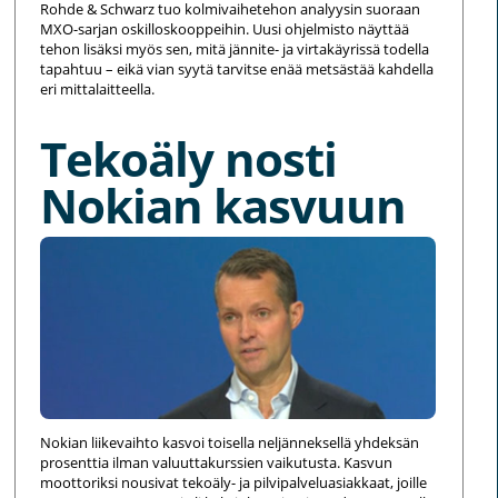
Rohde & Schwarz tuo kolmivaihetehon analyysin suoraan
MXO-sarjan oskilloskooppeihin. Uusi ohjelmisto näyttää
tehon lisäksi myös sen, mitä jännite- ja virtakäyrissä todella
tapahtuu – eikä vian syytä tarvitse enää metsästää kahdella
eri mittalaitteella.
Tekoäly nosti
Nokian kasvuun
Nokian liikevaihto kasvoi toisella neljänneksellä yhdeksän
prosenttia ilman valuuttakurssien vaikutusta. Kasvun
moottoriksi nousivat tekoäly- ja pilvipalveluasiakkaat, joille