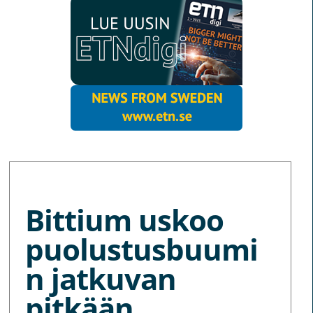
MORE NEWS
Bittium uskoo
puolustusbuumi
n jatkuvan
pitkään