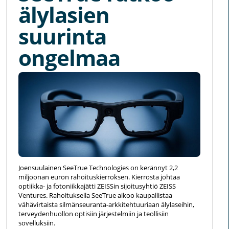
älylasien
suurinta
ongelmaa
Joensuulainen SeeTrue Technologies on kerännyt 2,2
miljoonan euron rahoituskierroksen. Kierrosta johtaa
optiikka- ja fotoniikkajätti ZEISSin sijoitusyhtiö ZEISS
Ventures. Rahoituksella SeeTrue aikoo kaupallistaa
vähävirtaista silmänseuranta-arkkitehtuuriaan älylaseihin,
terveydenhuollon optisiin järjestelmiin ja teollisiin
sovelluksiin.