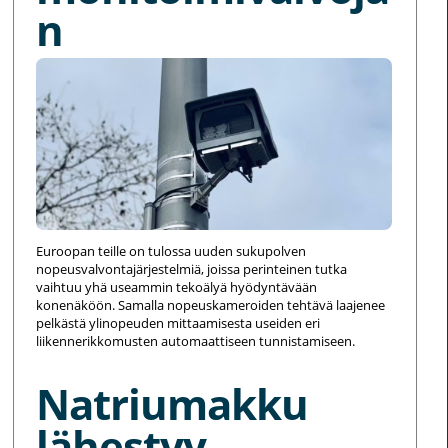
n
Euroopan teille on tulossa uuden sukupolven
nopeusvalvontajärjestelmiä, joissa perinteinen tutka
vaihtuu yhä useammin tekoälyä hyödyntävään
konenäköön. Samalla nopeuskameroiden tehtävä laajenee
pelkästä ylinopeuden mittaamisesta useiden eri
liikennerikkomusten automaattiseen tunnistamiseen.
Natriumakku
lähestyy