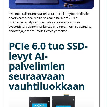
Selaimen tallentamasta keksistä on tullut kyberrikollisille
arvokkaampi saalis kuin salasanasta. NordVPN:n
tutkijoiden analysoimissa tietovarkausaineistoissa
evästetietoja esiintyi 4,6 kertaa enemmän kuin salasanoja,
tiedostoja ja maksukorttitietoja yhteensä.
PCIe 6.0 tuo SSD-
levyt AI-
palvelimien
seuraavaan
vauhtiluokkaan