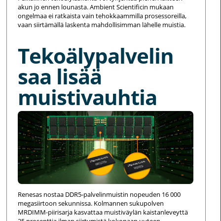
akun jo ennen lounasta. Ambient Scientificin mukaan
ongelmaa ei ratkaista vain tehokkaammilla prosessoreilla,
vaan siirtämällä laskenta mahdollisimman lähelle muistia.
Tekoälypalvelin
saa lisää
muistivauhtia
Renesas nostaa DDR5-palvelinmuistin nopeuden 16 000
megasiirtoon sekunnissa. Kolmannen sukupolven
MRDIMM-piirisarja kasvattaa muistiväylän kaistanleveyttä
25 prosenttia ilman siirtymistä kokonaan uuteen