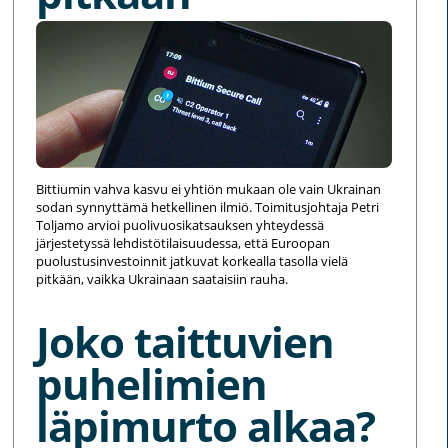
Bittiumin vahva kasvu ei yhtiön mukaan ole vain Ukrainan
sodan synnyttämä hetkellinen ilmiö. Toimitusjohtaja Petri
Toljamo arvioi puolivuosikatsauksen yhteydessä
järjestetyssä lehdistötilaisuudessa, että Euroopan
puolustusinvestoinnit jatkuvat korkealla tasolla vielä
pitkään, vaikka Ukrainaan saataisiin rauha.
Joko taittuvien
puhelimien
läpimurto alkaa?