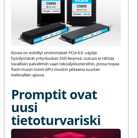
Kioxia on esitellyt ensimmäiset PCIe 6.0 -väylää
hyödyntävät yritysluokan SSD-levynsä. Uutuus ei tähtää
tavallisiin palvelimiin vaan tekoälyklustereihin, joissa nopea
flash-muisti toimii GPU-muistin jatkeena suurten
kielimallien ajossa.
Promptit ovat
uusi
tietoturvariski