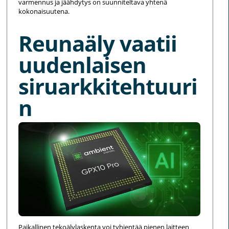
varmennus ja jäähdytys on suunniteltava yhtenä
kokonaisuutena.
Reunaäly vaatii
uudenlaisen
siruarkkitehtuuri
n
Paikallinen tekoälylaskenta voi tyhjentää pienen laitteen