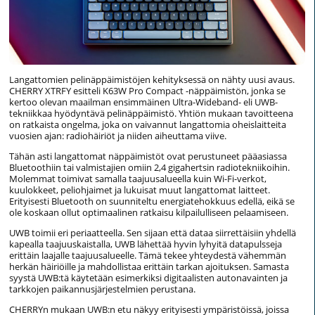
Langattomien pelinäppäimistöjen kehityksessä on nähty uusi avaus.
CHERRY XTRFY esitteli K63W Pro Compact -näppäimistön, jonka se
kertoo olevan maailman ensimmäinen Ultra-Wideband- eli UWB-
tekniikkaa hyödyntävä pelinäppäimistö. Yhtiön mukaan tavoitteena
on ratkaista ongelma, joka on vaivannut langattomia oheislaitteita
vuosien ajan: radiohäiriöt ja niiden aiheuttama viive.
Tähän asti langattomat näppäimistöt ovat perustuneet pääasiassa
Bluetoothiin tai valmistajien omiin 2,4 gigahertsin radiotekniikoihin.
Molemmat toimivat samalla taajuusalueella kuin Wi-Fi-verkot,
kuulokkeet, peliohjaimet ja lukuisat muut langattomat laitteet.
Erityisesti Bluetooth on suunniteltu energiatehokkuus edellä, eikä se
ole koskaan ollut optimaalinen ratkaisu kilpailulliseen pelaamiseen.
UWB toimii eri periaatteella. Sen sijaan että dataa siirrettäisiin yhdellä
kapealla taajuuskaistalla, UWB lähettää hyvin lyhyitä datapulsseja
erittäin laajalle taajuusalueelle. Tämä tekee yhteydestä vähemmän
herkän häiriöille ja mahdollistaa erittäin tarkan ajoituksen. Samasta
syystä UWB:tä käytetään esimerkiksi digitaalisten autonavainten ja
tarkkojen paikannusjärjestelmien perustana.
CHERRYn mukaan UWB:n etu näkyy erityisesti ympäristöissä, joissa