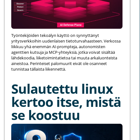
Työntekijöiden tekoälyn käyttö on synnyttänyt
yritysverkkoihin uudenlaisen tietoturvahaasteen. Verkossa
liikkuu yhä enemmän AI-prompteja, autonomisten
agenttien kutsuja ja MCP-yhteyksiä, jotka voivat sisältää
lähdekoodia, liiketoimintatietoa tai muuta arkaluonteista
aineistoa. Perinteiset palomuurit eivät ole osanneet
tunnistaa tällaista liikennettä.
Sulautettu linux
kertoo itse, mistä
se koostuu