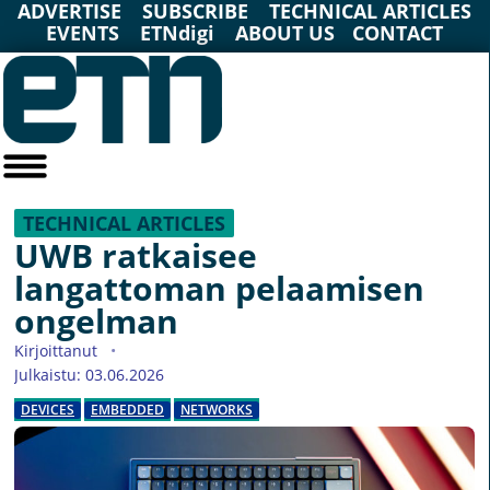
ADVERTISE
SUBSCRIBE
TECHNICAL ARTICLES
EVENTS
ETNdigi
ABOUT US
CONTACT
TECHNICAL ARTICLES
UWB ratkaisee
langattoman pelaamisen
ongelman
Kirjoittanut
Julkaistu: 03.06.2026
DEVICES
EMBEDDED
NETWORKS