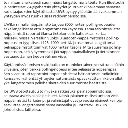
toimii samanaikaisesti suuri määrä langattomia laitteita. Kun Bluetooth
ja perinteiset 2,4 gigahertsin yhteydet joutuvat kilpailemaan samasta
radiotaajuuksien käyttötilasta, UWB pystyy ylläpitämään vakaamman
yhteyden myös ruuhkaisissa radioympäristöissä.
UWB:n rinnalla näppäimistö tarjoaa 8000 hertsin polling-nopeuden
sekä langallisessa että langattomassa käytössä. Tämä tarkoittaa, että
näppäimistö raportoi tilansa tietokoneelle kahdeksan kertaa
millisekunnissa. Vertailun vuoksi Bluetooth-näppäimistöissä polling-
nopeus on tyypillisesti 125–1000 hertsiä, ja useimmat langattomat
pelinäppäimistöt toimivat 1000 hertsin tasolla. Mitä suurempi polling-
nopeus on, sitä lyhyemmäksi jää näppäinpainalluksen ja tietokoneen
vastaanottaman tiedon välinen viive.
Käytännössä ihmisen reaktioaika on moninkertainen verrattuna näihin
viiveisiin, joten pelkkä polling-nopeus ei tee pelaajasta nopeampaa.
Sen sijaan suuri raportointinopeus yhdessä häiriöttömän radiolinkin
kanssa voi vähentää yhteyden satunnaista epävakautta, mikä on ollut
yksi langattomien pelioheislaitteiden suurimmista haasteista.
Jos UWB osoittautuu toimivaksi ratkaisuksi pelinäppäimistöissä,
seuraava askel voi olla pelihiiret. Niissä jokainen millisekunti on vielä
näppäimistöä tärkeämpi, ja valmistajat ovat jo vuosia etsineet keinoja
saavuttaa langattomasti sama vasteaika ja luotettavuus kuin
johdollisissa laitteissa.