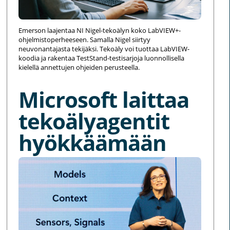
Emerson laajentaa NI Nigel-tekoälyn koko LabVIEW+-
ohjelmistoperheeseen. Samalla Nigel siirtyy
neuvonantajasta tekijäksi. Tekoäly voi tuottaa LabVIEW-
koodia ja rakentaa TestStand-testisarjoja luonnollisella
kielellä annettujen ohjeiden perusteella.
Microsoft laittaa
tekoälyagentit
hyökkäämään