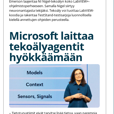
Emerson laajentaa NI Nigel-tekoälyn koko LabVIEW+-
ohjelmistoperheeseen. Samalla Nigel siirtyy
neuvonantajasta tekijäksi. Tekoäly voi tuottaa LabVIEW-
koodia ja rakentaa TestStand-testisarjoja luonnollisella
kielellä annettujen ohjeiden perusteella.
Microsoft laittaa
tekoälyagentit
hyökkäämään
– Tietoturvatiimit eivät tarvitse lisää tietoa, vaan parempia