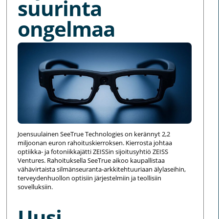
suurinta
ongelmaa
Joensuulainen SeeTrue Technologies on kerännyt 2,2
miljoonan euron rahoituskierroksen. Kierrosta johtaa
optiikka- ja fotoniikkajätti ZEISSin sijoitusyhtiö ZEISS
Ventures. Rahoituksella SeeTrue aikoo kaupallistaa
vähävirtaista silmänseuranta-arkkitehtuuriaan älylaseihin,
terveydenhuollon optisiin järjestelmiin ja teollisiin
sovelluksiin.
Uusi