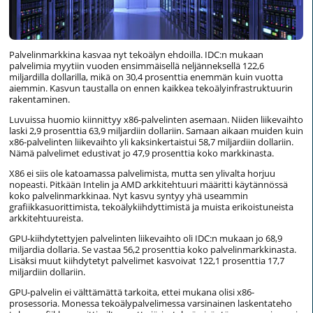
Palvelinmarkkina kasvaa nyt tekoälyn ehdoilla. IDC:n mukaan
palvelimia myytiin vuoden ensimmäisellä neljänneksellä 122,6
miljardilla dollarilla, mikä on 30,4 prosenttia enemmän kuin vuotta
aiemmin. Kasvun taustalla on ennen kaikkea tekoälyinfrastruktuurin
rakentaminen.
Luvuissa huomio kiinnittyy x86-palvelinten asemaan. Niiden liikevaihto
laski 2,9 prosenttia 63,9 miljardiin dollariin. Samaan aikaan muiden kuin
x86-palvelinten liikevaihto yli kaksinkertaistui 58,7 miljardiin dollariin.
Nämä palvelimet edustivat jo 47,9 prosenttia koko markkinasta.
X86 ei siis ole katoamassa palvelimista, mutta sen ylivalta horjuu
nopeasti. Pitkään Intelin ja AMD arkkitehtuuri määritti käytännössä
koko palvelinmarkkinaa. Nyt kasvu syntyy yhä useammin
grafiikkasuorittimista, tekoälykiihdyttimistä ja muista erikoistuneista
arkkitehtuureista.
GPU-kiihdytettyjen palvelinten liikevaihto oli IDC:n mukaan jo 68,9
miljardia dollaria. Se vastaa 56,2 prosenttia koko palvelinmarkkinasta.
Lisäksi muut kiihdytetyt palvelimet kasvoivat 122,1 prosenttia 17,7
miljardiin dollariin.
GPU-palvelin ei välttämättä tarkoita, ettei mukana olisi x86-
prosessoria. Monessa tekoälypalvelimessa varsinainen laskentateho