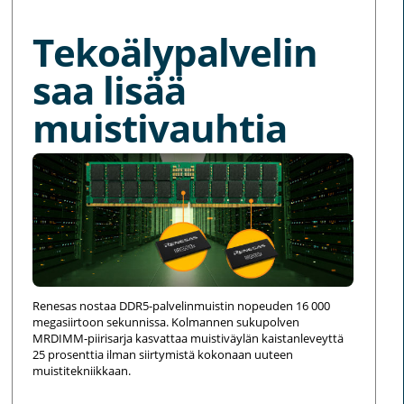
Tekoälypalvelin
saa lisää
muistivauhtia
Renesas nostaa DDR5-palvelinmuistin nopeuden 16 000
megasiirtoon sekunnissa. Kolmannen sukupolven
MRDIMM-piirisarja kasvattaa muistiväylän kaistanleveyttä
25 prosenttia ilman siirtymistä kokonaan uuteen
muistitekniikkaan.