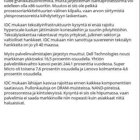
tulee grafiikkasuorittimilta, mutta järjestelmän isäntäprosessorina voi
edelleen olla x86-suoritin. Muutos ei siis ole pelkkä
prosessoriarkkitehtuurien välinen kilpailu, vaan arvon siirtymistä
yleisprosessoreista kiihdytettyyn laskentaan.
IDC mukaan tekoälyinfrastruktuurin kysyntä ei enää rajoitu
hyperscale-luokan jättimäisiin konesaleihin ja suuriin pilviyhtiöihin.
Tekoälylaskentaa rakentavat myös yritykset, julkinen sektori ja
valtiolliset hankkeet. IDC mukaan niin sanottuja suvereenin tekoälyn
hankkeita on jo yli 40 maassa.
Myös palvelinvalmistajien järjestys muuttui. Dell Technologies nousi
markkinan ykköseksi 16,5 prosentin osuudella. Yhtiön
palvelinliikevaihto kasvoi peräti 244,1 prosenttia vuodessa. Super
Micro oli toisena 7,6 prosentin osuudella ja Lenovo kolmantena 4,6
prosentin osuudella.
IDC mukaan lähiajan kasvua rajoittaa ennen kaikkea komponenttien
saatavuus. Pullonkauloja on DRAM-muisteissa, NAND-piireissä,
prosessoreissa ja kiintolevyissä. Kysyntä ei siis ole hiipumassa, vaan
palvelimia ei saada markkinoille niin nopeasti kuin asiakkaat niitä
haluaisivat.