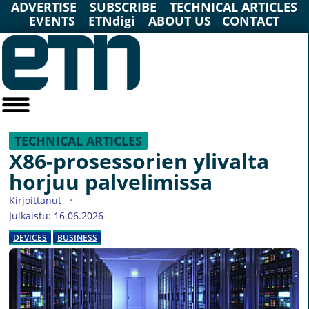
ADVERTISE
SUBSCRIBE
TECHNICAL ARTICLES
EVENTS
ETNdigi
ABOUT US
CONTACT
TECHNICAL ARTICLES
X86-prosessorien ylivalta
horjuu palvelimissa
Kirjoittanut
Julkaistu: 16.06.2026
DEVICES
BUSINESS