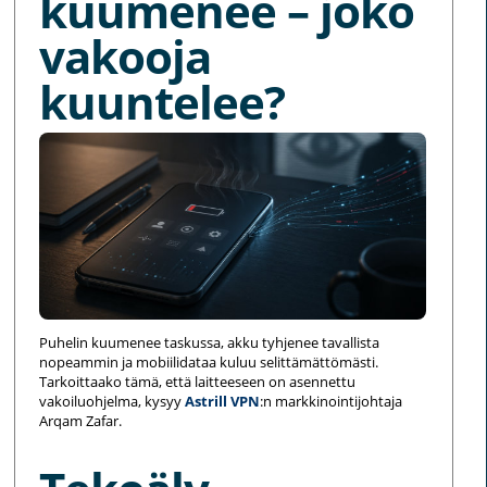
kuumenee – joko
vakooja
kuuntelee?
Puhelin kuumenee taskussa, akku tyhjenee tavallista
nopeammin ja mobiilidataa kuluu selittämättömästi.
Tarkoittaako tämä, että laitteeseen on asennettu
vakoiluohjelma, kysyy
Astrill VPN
:n markkinointijohtaja
Arqam Zafar.