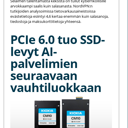
Selaimen tallentamasta keksistä on tullut kyberrikollisille
arvokkaampi saalis kuin salasanasta. NordVPN:n
tutkijoiden analysoimissa tietovarkausaineistoissa
evästetietoja esiintyi 4,6 kertaa enemmän kuin salasanoja,
tiedostoja ja maksukorttitietoja yhteensä.
PCIe 6.0 tuo SSD-
levyt AI-
palvelimien
seuraavaan
vauhtiluokkaan