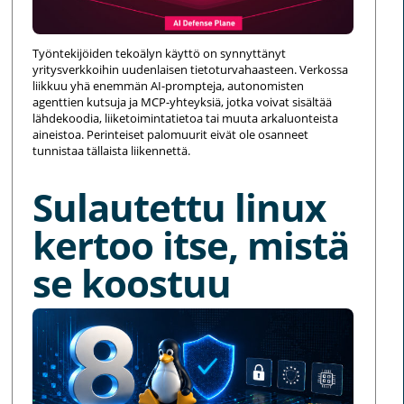
Työntekijöiden tekoälyn käyttö on synnyttänyt
yritysverkkoihin uudenlaisen tietoturvahaasteen. Verkossa
liikkuu yhä enemmän AI-prompteja, autonomisten
agenttien kutsuja ja MCP-yhteyksiä, jotka voivat sisältää
lähdekoodia, liiketoimintatietoa tai muuta arkaluonteista
aineistoa. Perinteiset palomuurit eivät ole osanneet
tunnistaa tällaista liikennettä.
Sulautettu linux
kertoo itse, mistä
se koostuu