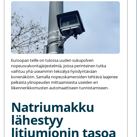
Euroopan teille on tulossa uuden sukupolven
nopeusvalvontajärjestelmiä, joissa perinteinen tutka
vaihtuu yhä useammin tekoälyä hyödyntävään
konenäköön. Samalla nopeuskameroiden tehtävä laajenee
pelkästä ylinopeuden mittaamisesta useiden eri
liikennerikkomusten automaattiseen tunnistamiseen.
Natriumakku
lähestyy
litiumionin tasoa