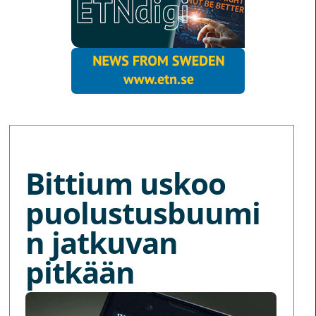
MORE NEWS
Bittium uskoo
puolustusbuumi
n jatkuvan
pitkään