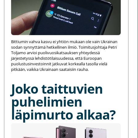
Bittiumin vahva kasvu ei yhtiön mukaan ole vain Ukrainan
sodan synnyttämä hetkellinen ilmiö. Toimitusjohtaja Petri
Toljamo arvioi puolivuosikatsauksen yhteydessä
järjestetyssä lehdistötilaisuudessa, että Euroopan
puolustusinvestoinnit jatkuvat korkealla tasolla vielä
pitkään, vaikka Ukrainaan saataisiin rauha.
Joko taittuvien
puhelimien
läpimurto alkaa?