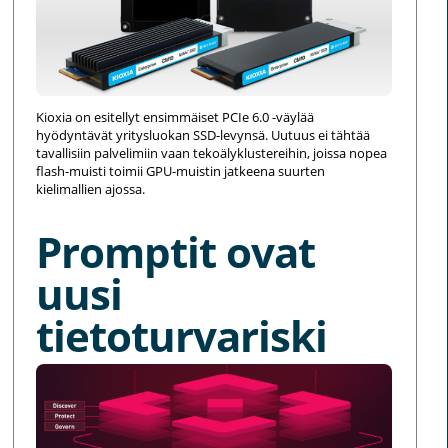
Kioxia on esitellyt ensimmäiset PCIe 6.0 -väylää
hyödyntävät yritysluokan SSD-levynsä. Uutuus ei tähtää
tavallisiin palvelimiin vaan tekoälyklustereihin, joissa nopea
flash-muisti toimii GPU-muistin jatkeena suurten
kielimallien ajossa.
Promptit ovat
uusi
tietoturvariski