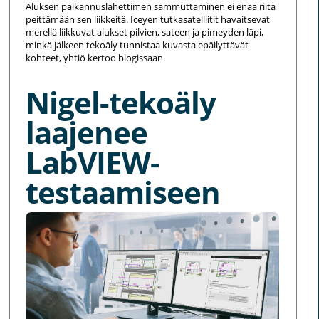
Aluksen paikannuslähettimen sammuttaminen ei enää riitä
peittämään sen liikkeitä. Iceyen tutkasatelliitit havaitsevat
merellä liikkuvat alukset pilvien, sateen ja pimeyden läpi,
minkä jälkeen tekoäly tunnistaa kuvasta epäilyttävät
kohteet, yhtiö kertoo blogissaan.
Nigel-tekoäly
laajenee
LabVIEW-
testaamiseen