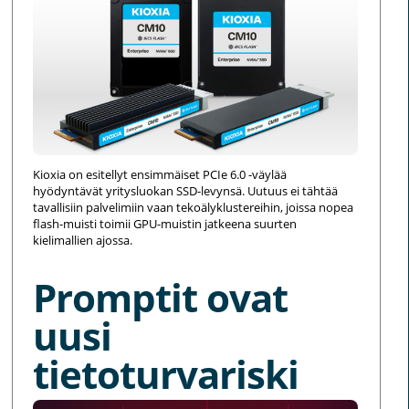
Kioxia on esitellyt ensimmäiset PCIe 6.0 -väylää
hyödyntävät yritysluokan SSD-levynsä. Uutuus ei tähtää
tavallisiin palvelimiin vaan tekoälyklustereihin, joissa nopea
flash-muisti toimii GPU-muistin jatkeena suurten
kielimallien ajossa.
Promptit ovat
uusi
tietoturvariski