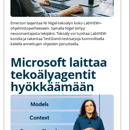
Emerson laajentaa NI Nigel-tekoälyn koko LabVIEW+-
ohjelmistoperheeseen. Samalla Nigel siirtyy
neuvonantajasta tekijäksi. Tekoäly voi tuottaa LabVIEW-
koodia ja rakentaa TestStand-testisarjoja luonnollisella
kielellä annettujen ohjeiden perusteella.
Microsoft laittaa
tekoälyagentit
hyökkäämään