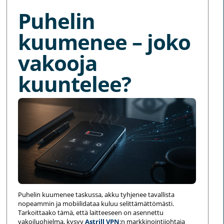
Puhelin
kuumenee – joko
vakooja
kuuntelee?
Puhelin kuumenee taskussa, akku tyhjenee tavallista
nopeammin ja mobiilidataa kuluu selittämättömästi.
Tarkoittaako tämä, että laitteeseen on asennettu
vakoiluohjelma, kysyy
Astrill VPN
:n markkinointijohtaja