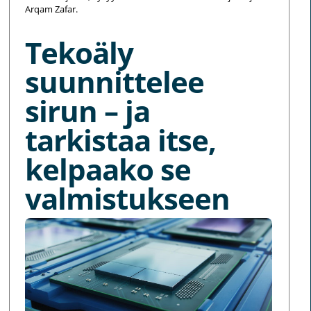
Arqam Zafar.
Tekoäly
suunnittelee
sirun – ja
tarkistaa itse,
kelpaako se
valmistukseen