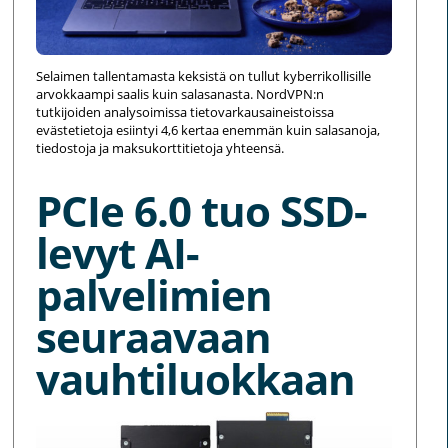
Selaimen tallentamasta keksistä on tullut kyberrikollisille
arvokkaampi saalis kuin salasanasta. NordVPN:n
tutkijoiden analysoimissa tietovarkausaineistoissa
evästetietoja esiintyi 4,6 kertaa enemmän kuin salasanoja,
tiedostoja ja maksukorttitietoja yhteensä.
PCIe 6.0 tuo SSD-
levyt AI-
palvelimien
seuraavaan
vauhtiluokkaan