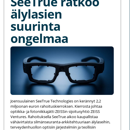
SeeTrue ratkoo
älylasien
suurinta
ongelmaa
Joensuulainen SeeTrue Technologies on kerännyt 2,2
miljoonan euron rahoituskierroksen. Kierrosta johtaa
optiikka- ja fotoniikkajätti ZEISSin sijoitusyhtiö ZEISS
Ventures. Rahoituksella SeeTrue aikoo kaupallistaa
vähävirtaista silmänseuranta-arkkitehtuuriaan älylaseihin,
terveydenhuollon optisiin järjestelmiin ja teollisiin