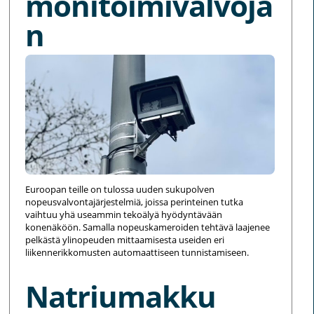
monitoimivalvoja
n
Euroopan teille on tulossa uuden sukupolven
nopeusvalvontajärjestelmiä, joissa perinteinen tutka
vaihtuu yhä useammin tekoälyä hyödyntävään
konenäköön. Samalla nopeuskameroiden tehtävä laajenee
pelkästä ylinopeuden mittaamisesta useiden eri
liikennerikkomusten automaattiseen tunnistamiseen.
Natriumakku