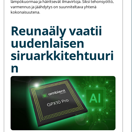
lämpökuormaa ja häiritsevät ilmavirtoja. Siksi tehonsyöttö,
varmennus ja jäähdytys on suunniteltava yhtenä
kokonaisuutena.
Reunaäly vaatii
uudenlaisen
siruarkkitehtuuri
n