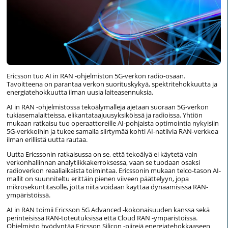
Ericsson tuo AI in RAN -ohjelmiston 5G-verkon radio-osaan.
Tavoitteena on parantaa verkon suorituskykyä, spektritehokkuutta ja
energiatehokkuutta ilman uusia laiteasennuksia.
AI in RAN -ohjelmistossa tekoälymalleja ajetaan suoraan 5G-verkon
tukiasemalaitteissa, elikantataajuusyksiköissä ja radioissa. Yhtiön
mukaan ratkaisu tuo operaattoreille AI-pohjaista optimointia nykyisiin
5G-verkkoihin ja tukee samalla siirtymää kohti AI-natiivia RAN-verkkoa
ilman erillistä uutta rautaa.
Uutta Ericssonin ratkaisussa on se, että tekoälyä ei käytetä vain
verkonhallinnan analytiikkakerroksessa, vaan se tuodaan osaksi
radioverkon reaaliaikaista toimintaa. Ericssonin mukaan telco-tason AI-
mallit on suunniteltu erittäin pienen viiveen päättelyyn, jopa
mikrosekuntitasolle, jotta niitä voidaan käyttää dynaamisissa RAN-
ympäristöissä.
AI in RAN toimii Ericsson 5G Advanced -kokonaisuuden kanssa sekä
perinteisissä RAN-toteutuksissa että Cloud RAN -ympäristöissä.
Ohjelmisto hyödyntää Ericsson Silicon -piirejä energiatehokkaaseen