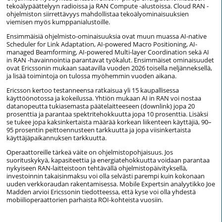
tekoälypäättelyyn radioissa ja RAN Compute -alustoissa. Cloud RAN -
ohjelmiston siirrettävyys mahdollistaa tekoälyominaisuuksien
viemisen myös kumppanialustoille.
Ensimmäisiä ohjelmisto-ominaisuuksia ovat muun muassa AI-native
Scheduler for Link Adaptation, AI-powered Macro Positioning, AI-
managed Beamforming, AI-powered Multi-layer Coordination sekä AI
in RAN -havainnointia parantavat työkalut. Ensimmäiset ominaisuudet
ovat Ericssonin mukaan saatavilla vuoden 2026 toisella neljänneksellä,
ja lisää toimintoja on tulossa myöhemmin vuoden aikana.
Ericsson kertoo testanneensa ratkaisua yli 15 kaupallisessa
käyttöönotossa ja kokeilussa. Yhtiön mukaan AI in RAN voi nostaa
datanopeutta tukiasemasta päätelaitteeseen (downlink) jopa 20
prosenttia ja parantaa spektritehokkuutta jopa 10 prosenttia. Lisäksi
se tukee jopa kaksinkertaista määrää korkean liikenteen käyttäjiä, 90–
95 prosentin peittoennusteen tarkkuutta ja jopa viisinkertaista
käyttäjäpaikannuksen tarkkuutta.
Operaattoreille tärkeä väite on ohjelmistopohjaisuus. Jos
suorituskykyä, kapasiteettia ja energiatehokkuutta voidaan parantaa
nykyiseen RAN-laitteistoon tehtävällä ohjelmistopäivityksellä,
investoinnin takaisinmaksu voi olla selvästi parempi kuin kokonaan
uuden verkkoraudan rakentamisessa. Mobile Expertsin analyytikko Joe
Madden arvioi Ericssonin tiedotteessa, että kyse voi olla yhdestä
mobiilioperaattorien parhaista ROI-kohteista vuosiin.