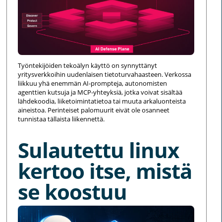
Työntekijöiden tekoälyn käyttö on synnyttänyt
yritysverkkoihin uudenlaisen tietoturvahaasteen. Verkossa
liikkuu yhä enemmän AI-prompteja, autonomisten
agenttien kutsuja ja MCP-yhteyksiä, jotka voivat sisältää
lähdekoodia, liiketoimintatietoa tai muuta arkaluonteista
aineistoa. Perinteiset palomuurit eivät ole osanneet
tunnistaa tällaista liikennettä.
Sulautettu linux
kertoo itse, mistä
se koostuu