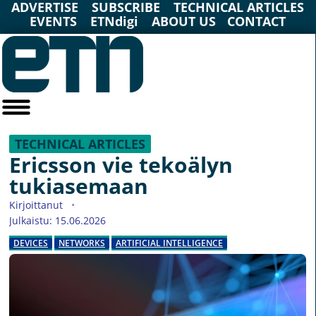
ADVERTISE
SUBSCRIBE
TECHNICAL ARTICLES
EVENTS
ETNdigi
ABOUT US
CONTACT
TECHNICAL ARTICLES
Ericsson vie tekoälyn
tukiasemaan
Kirjoittanut
Julkaistu: 15.06.2026
DEVICES
NETWORKS
ARTIFICIAL INTELLIGENCE