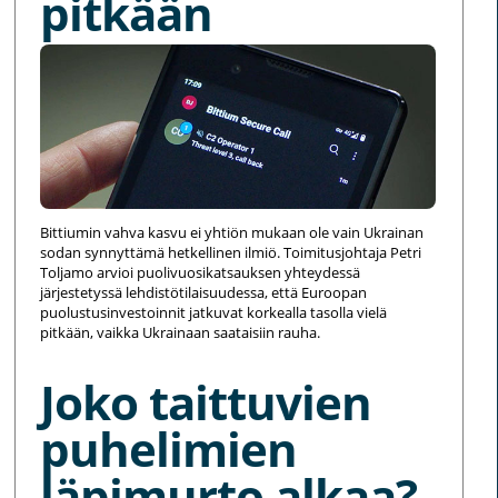
pitkään
Bittiumin vahva kasvu ei yhtiön mukaan ole vain Ukrainan
sodan synnyttämä hetkellinen ilmiö. Toimitusjohtaja Petri
Toljamo arvioi puolivuosikatsauksen yhteydessä
järjestetyssä lehdistötilaisuudessa, että Euroopan
puolustusinvestoinnit jatkuvat korkealla tasolla vielä
pitkään, vaikka Ukrainaan saataisiin rauha.
Joko taittuvien
puhelimien
läpimurto alkaa?