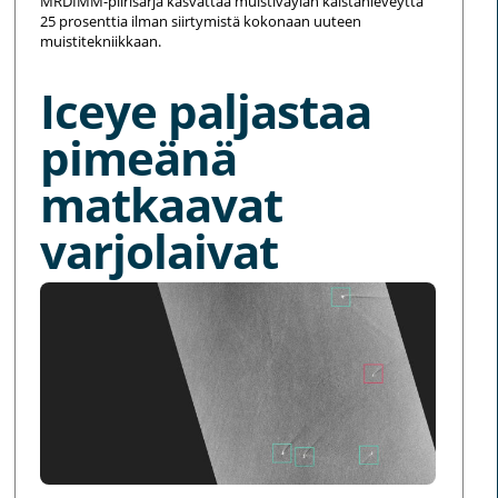
MRDIMM-piirisarja kasvattaa muistiväylän kaistanleveyttä
25 prosenttia ilman siirtymistä kokonaan uuteen
muistitekniikkaan.
Iceye paljastaa
pimeänä
matkaavat
varjolaivat