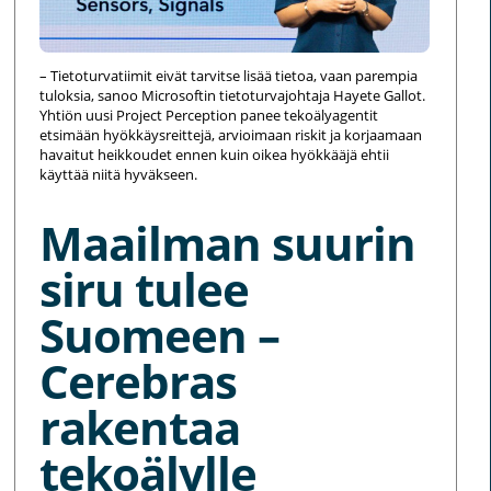
– Tietoturvatiimit eivät tarvitse lisää tietoa, vaan parempia
tuloksia, sanoo Microsoftin tietoturvajohtaja Hayete Gallot.
Yhtiön uusi Project Perception panee tekoälyagentit
etsimään hyökkäysreittejä, arvioimaan riskit ja korjaamaan
havaitut heikkoudet ennen kuin oikea hyökkääjä ehtii
käyttää niitä hyväkseen.
Maailman suurin
siru tulee
Suomeen –
Cerebras
rakentaa
tekoälylle