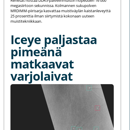
Renesas nostaa DDR5-palvelinmuistin nopeuden 16 000
megasiirtoon sekunnissa. Kolmannen sukupolven
MRDIMM-piirisarja kasvattaa muistiväylän kaistanleveyttä
25 prosenttia ilman siirtymistä kokonaan uuteen
muistitekniikkaan.
Iceye paljastaa
pimeänä
matkaavat
varjolaivat