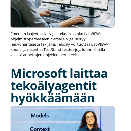
Emerson laajentaa NI Nigel-tekoälyn koko LabVIEW+-
ohjelmistoperheeseen. Samalla Nigel siirtyy
neuvonantajasta tekijäksi. Tekoäly voi tuottaa LabVIEW-
koodia ja rakentaa TestStand-testisarjoja luonnollisella
kielellä annettujen ohjeiden perusteella.
Microsoft laittaa
tekoälyagentit
hyökkäämään