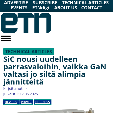
ADVERTISE
SUBSCRIBE
TECHNICAL ARTICLES
EVENTS
ETNdigi
ABOUT US
CONTACT
TECHNICAL ARTICLES
SiC nousi uudelleen
parrasvaloihin, vaikka GaN
valtasi jo siltä alimpia
jännitteitä
Kirjoittanut
Julkaistu: 17.06.2026
DEVICES
POWER
BUSINESS