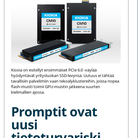
Kioxia on esitellyt ensimmäiset PCIe 6.0 -väylää
hyödyntävät yritysluokan SSD-levynsä. Uutuus ei tähtää
tavallisiin palvelimiin vaan tekoälyklustereihin, joissa nopea
flash-muisti toimii GPU-muistin jatkeena suurten
kielimallien ajossa.
Promptit ovat
uusi
tietoturvariski