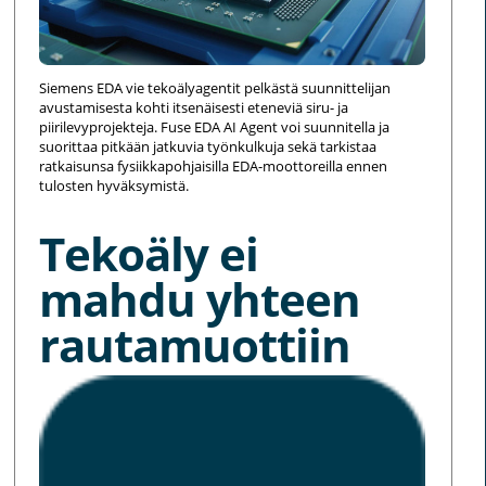
Siemens EDA vie tekoälyagentit pelkästä suunnittelijan
avustamisesta kohti itsenäisesti eteneviä siru- ja
piirilevyprojekteja. Fuse EDA AI Agent voi suunnitella ja
suorittaa pitkään jatkuvia työnkulkuja sekä tarkistaa
ratkaisunsa fysiikkapohjaisilla EDA-moottoreilla ennen
tulosten hyväksymistä.
Tekoäly ei
mahdu yhteen
rautamuottiin