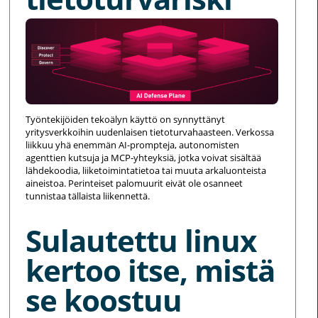
Työntekijöiden tekoälyn käyttö on synnyttänyt
yritysverkkoihin uudenlaisen tietoturvahaasteen. Verkossa
liikkuu yhä enemmän AI-prompteja, autonomisten
agenttien kutsuja ja MCP-yhteyksiä, jotka voivat sisältää
lähdekoodia, liiketoimintatietoa tai muuta arkaluonteista
aineistoa. Perinteiset palomuurit eivät ole osanneet
tunnistaa tällaista liikennettä.
Sulautettu linux
kertoo itse, mistä
se koostuu