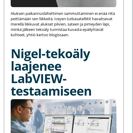
Aluksen paikannuslähettimen sammuttaminen ei enää riitä
peittämään sen liikkeitä. Iceyen tutkasatelliitit havaitsevat
merellä liikkuvat alukset pilvien, sateen ja pimeyden läpi,
minkä jälkeen tekoäly tunnistaa kuvasta epäilyttävät
kohteet, yhtiö kertoo blogissaan.
Nigel-tekoäly
laajenee
LabVIEW-
testaamiseen