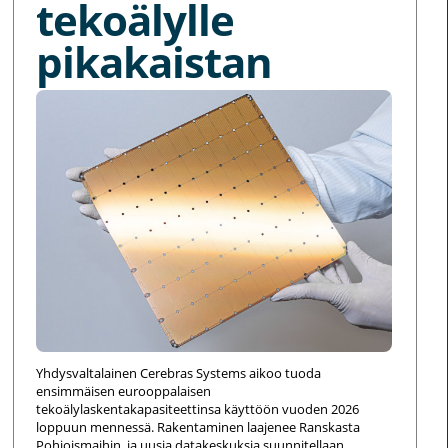
tekoälylle
pikakaistan
Yhdysvaltalainen Cerebras Systems aikoo tuoda
ensimmäisen eurooppalaisen
tekoälylaskentakapasiteettinsa käyttöön vuoden 2026
loppuun mennessä. Rakentaminen laajenee Ranskasta
Pohjoismaihin, ja uusia datakeskuksia suunnitellaan