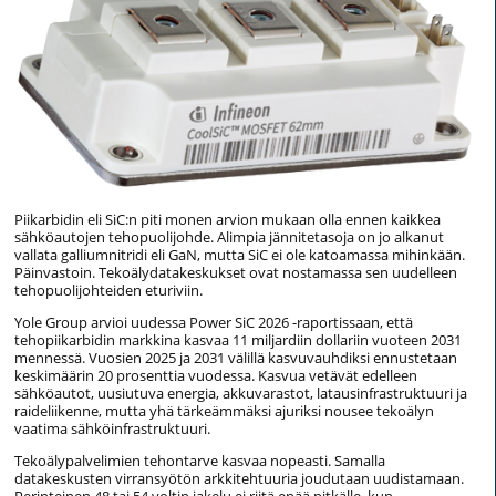
Piikarbidin eli SiC:n piti monen arvion mukaan olla ennen kaikkea
sähköautojen tehopuolijohde. Alimpia jännitetasoja on jo alkanut
vallata galliumnitridi eli GaN, mutta SiC ei ole katoamassa mihinkään.
Päinvastoin. Tekoälydatakeskukset ovat nostamassa sen uudelleen
tehopuolijohteiden eturiviin.
Yole Group arvioi uudessa Power SiC 2026 -raportissaan, että
tehopiikarbidin markkina kasvaa 11 miljardiin dollariin vuoteen 2031
mennessä. Vuosien 2025 ja 2031 välillä kasvuvauhdiksi ennustetaan
keskimäärin 20 prosenttia vuodessa. Kasvua vetävät edelleen
sähköautot, uusiutuva energia, akkuvarastot, latausinfrastruktuuri ja
raideliikenne, mutta yhä tärkeämmäksi ajuriksi nousee tekoälyn
vaatima sähköinfrastruktuuri.
Tekoälypalvelimien tehontarve kasvaa nopeasti. Samalla
datakeskusten virransyötön arkkitehtuuria joudutaan uudistamaan.
Perinteinen 48 tai 54 voltin jakelu ei riitä enää pitkälle, kun