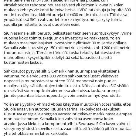
virtalähteiden tehotaso nousee selvästi yli kolmen kilowatin. Yolen
mukaan kehitys vie kohti kolmivaiheisia HVDC-ratkaisuja ja lopulta 800
voltin tasajännitearkkitehtuureja tai ±400 voltin ratkaisuja. Tällaisissa
ympäristöissä SiC:n vahvuudet, korkea hyötysuhde ja kyky toimia
suurilla jännitteillä, tulevat uudelleen esiin.
SiC:n asema ei silti perustu pelkästään tekniseen suorituskykyyn. Viime
vuosina koko toimitusketjuun on investoitu voimakkaasti. Yolen
mukaan maailmanlaajuiset investoinnit ylittävät 30 miljardia dollaria.
Samalla valmistus siirtyy 150 millimetrin kiekoista kohti 200 millimetrin
tuotantoalustoja. Tämä on tärkeää, koska tekoälydatakeskusten
mahdollinen kysyntäpiikki edellyttää sekä kapasiteettia että
kustannusten laskua.
Sähköautot pysyvät silti SiC-markkinan suurimpana yksittäisenä
veturina. Yole arvioi, että 800 voltin sähköautoalustat yleistyvät
nopeasti ja muodostavat vuoteen 2031 mennessä noin puolet
maailman täyssähköautojen toimituksista. Näissä autoissa SiC-sisältö
on selvästi suurempi kuin aiemmissa alustoissa, koska suurempi
jännite parantaa latausnopeutta ja voimansiirron hyötysuhdetta.
Yolen analyytikko Ahmad Abbas kiteyttää muutoksen toteamalla, ettei
SiC ole enää vain autoteollisuuden tarina. Tekoälydatakeskukset,
uusiutuva energia ja energian varastointi tekevät markkinasta aiempaa
monipuolisemman. Samalla Kiina vahvistaa asemaansa koko
arvoketjussa kiekoista komponentteihin. Seuraava SiC:n kasvuvaihe ei
siis synny yhdestä sovelluksesta, vaan siitä, että sähköä pitää muuntaa
yhä tehokkaammin lähes kaikkialla.