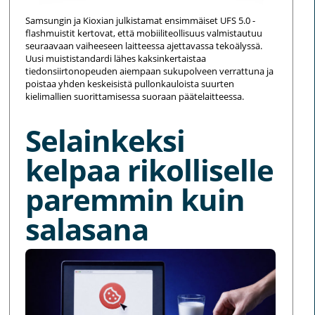
Samsungin ja Kioxian julkistamat ensimmäiset UFS 5.0 -
flashmuistit kertovat, että mobiiliteollisuus valmistautuu
seuraavaan vaiheeseen laitteessa ajettavassa tekoälyssä.
Uusi muististandardi lähes kaksinkertaistaa
tiedonsiirtonopeuden aiempaan sukupolveen verrattuna ja
poistaa yhden keskeisistä pullonkauloista suurten
kielimallien suorittamisessa suoraan päätelaitteessa.
Selainkeksi
kelpaa rikolliselle
paremmin kuin
salasana