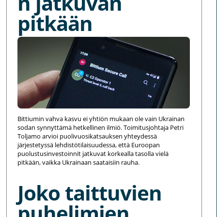
n jatkuvan
pitkään
Bittiumin vahva kasvu ei yhtiön mukaan ole vain Ukrainan
sodan synnyttämä hetkellinen ilmiö. Toimitusjohtaja Petri
Toljamo arvioi puolivuosikatsauksen yhteydessä
järjestetyssä lehdistötilaisuudessa, että Euroopan
puolustusinvestoinnit jatkuvat korkealla tasolla vielä
pitkään, vaikka Ukrainaan saataisiin rauha.
Joko taittuvien
puhelimien