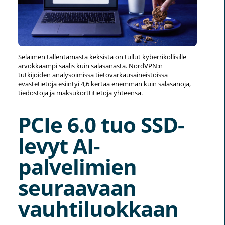
Selaimen tallentamasta keksistä on tullut kyberrikollisille
arvokkaampi saalis kuin salasanasta. NordVPN:n
tutkijoiden analysoimissa tietovarkausaineistoissa
evästetietoja esiintyi 4,6 kertaa enemmän kuin salasanoja,
tiedostoja ja maksukorttitietoja yhteensä.
PCIe 6.0 tuo SSD-
levyt AI-
palvelimien
seuraavaan
vauhtiluokkaan