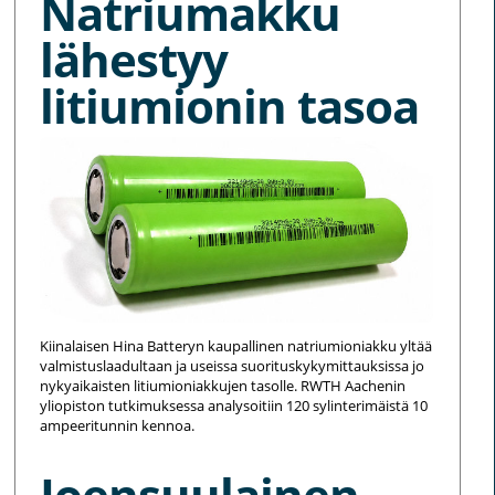
Natriumakku
lähestyy
litiumionin tasoa
Kiinalaisen Hina Batteryn kaupallinen natriumioniakku yltää
valmistuslaadultaan ja useissa suorituskykymittauksissa jo
nykyaikaisten litiumioniakkujen tasolle. RWTH Aachenin
yliopiston tutkimuksessa analysoitiin 120 sylinterimäistä 10
ampeeritunnin kennoa.
Joensuulainen