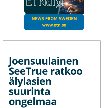
MORE NEWS
Joensuulainen
SeeTrue ratkoo
älylasien
suurinta
ongelmaa