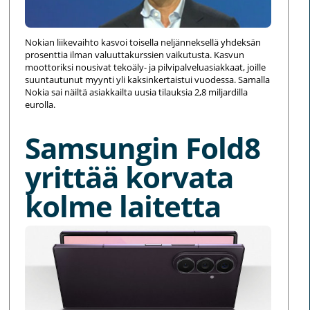
Nokian liikevaihto kasvoi toisella neljänneksellä yhdeksän
prosenttia ilman valuuttakurssien vaikutusta. Kasvun
moottoriksi nousivat tekoäly- ja pilvipalveluasiakkaat, joille
suuntautunut myynti yli kaksinkertaistui vuodessa. Samalla
Nokia sai näiltä asiakkailta uusia tilauksia 2,8 miljardilla
eurolla.
Samsungin Fold8
yrittää korvata
kolme laitetta