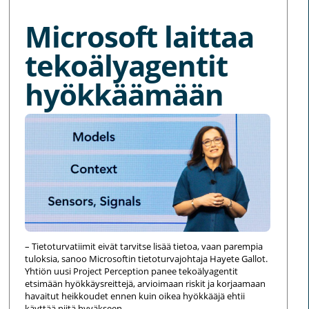
Microsoft laittaa
tekoälyagentit
hyökkäämään
– Tietoturvatiimit eivät tarvitse lisää tietoa, vaan parempia
tuloksia, sanoo Microsoftin tietoturvajohtaja Hayete Gallot.
Yhtiön uusi Project Perception panee tekoälyagentit
etsimään hyökkäysreittejä, arvioimaan riskit ja korjaamaan
havaitut heikkoudet ennen kuin oikea hyökkääjä ehtii
käyttää niitä hyväkseen.