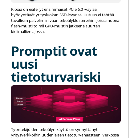
Kioxia on esitellyt ensimmäiset PCIe 6.0 -väylää
hyödyntävät yritysluokan SSD-levynsä. Uutuus ei tähtää
tavallisiin palvelimiin vaan tekoälyklustereihin, joissa nopea
flash-muisti toimii GPU-muistin jatkeena suurten
kielimallien ajossa.
Promptit ovat
uusi
tietoturvariski
Työntekijöiden tekoälyn käyttö on synnyttänyt
yritysverkkoihin uudenlaisen tietoturvahaasteen. Verkossa