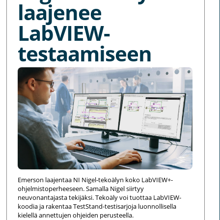
laajenee
LabVIEW-
testaamiseen
Emerson laajentaa NI Nigel-tekoälyn koko LabVIEW+-
ohjelmistoperheeseen. Samalla Nigel siirtyy
neuvonantajasta tekijäksi. Tekoäly voi tuottaa LabVIEW-
koodia ja rakentaa TestStand-testisarjoja luonnollisella
kielellä annettujen ohjeiden perusteella.