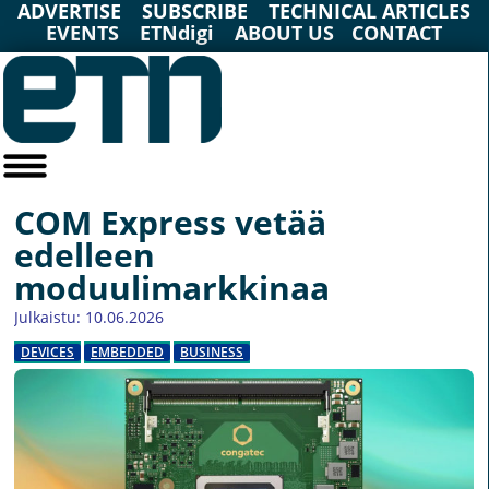
ADVERTISE
SUBSCRIBE
TECHNICAL ARTICLES
EVENTS
ETNdigi
ABOUT US
CONTACT
COM Express vetää
edelleen
moduulimarkkinaa
Julkaistu: 10.06.2026
DEVICES
EMBEDDED
BUSINESS