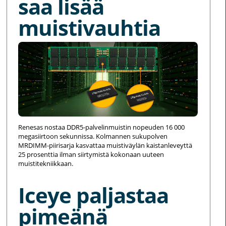
saa lisää
muistivauhtia
Renesas nostaa DDR5-palvelinmuistin nopeuden 16 000
megasiirtoon sekunnissa. Kolmannen sukupolven
MRDIMM-piirisarja kasvattaa muistiväylän kaistanleveyttä
25 prosenttia ilman siirtymistä kokonaan uuteen
muistitekniikkaan.
Iceye paljastaa
pimeänä