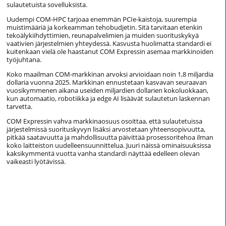
sulautetuista sovelluksista.
Uudempi COM-HPC tarjoaa enemmän PCIe-kaistoja, suurempia
muistimääriä ja korkeamman tehobudjetin. Sitä tarvitaan etenkin
tekoälykiihdyttimien, reunapalvelimien ja muiden suorituskykyä
vaativien järjestelmien yhteydessä. Kasvusta huolimatta standardi ei
kuitenkaan vielä ole haastanut COM Expressin asemaa markkinoiden
työjuhtana.
Koko maailman COM-markkinan arvoksi arvioidaan noin 1,8 miljardia
dollaria vuonna 2025. Markkinan ennustetaan kasvavan seuraavan
vuosikymmenen aikana useiden miljardien dollarien kokoluokkaan,
kun automaatio, robotiikka ja edge AI lisäävät sulautetun laskennan
tarvetta.
COM Expressin vahva markkinaosuus osoittaa, että sulautetuissa
järjestelmissä suorituskyvyn lisäksi arvostetaan yhteensopivuutta,
pitkää saatavuutta ja mahdollisuutta päivittää prosessoritehoa ilman
koko laitteiston uudelleensuunnittelua. Juuri näissä ominaisuuksissa
kaksikymmentä vuotta vanha standardi näyttää edelleen olevan
vaikeasti lyötävissä.