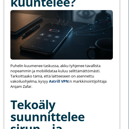
kuuntelee?
Puhelin kuumenee taskussa, akku tyhjenee tavallista
nopeammin ja mobiilidataa kuluu selittämättömästi.
Tarkoittaako tämä, että laitteeseen on asennettu
vakoiluohjelma, kysyy
Astrill VPN
:n markkinointijohtaja
Arqam Zafar.
Tekoäly
suunnittelee
sirun – ja