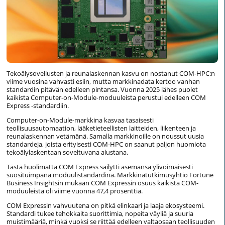
Tekoälysovellusten ja reunalaskennan kasvu on nostanut COM-HPC:n
viime vuosina vahvasti esiin, mutta markkinadata kertoo vanhan
standardin pitävän edelleen pintansa. Vuonna 2025 lähes puolet
kaikista Computer-on-Module-moduuleista perustui edelleen COM
Express -standardiin.
Computer-on-Module-markkina kasvaa tasaisesti
teollisuusautomaation, lääketieteellisten laitteiden, liikenteen ja
reunalaskennan vetämänä. Samalla markkinoille on noussut uusia
standardeja, joista erityisesti COM-HPC on saanut paljon huomiota
tekoälylaskentaan soveltuvana alustana.
Tästä huolimatta COM Express säilytti asemansa ylivoimaisesti
suosituimpana moduulistandardina. Markkinatutkimusyhtiö Fortune
Business Insightsin mukaan COM Expressin osuus kaikista COM-
moduuleista oli viime vuonna 47,4 prosenttia.
COM Expressin vahvuutena on pitkä elinkaari ja laaja ekosysteemi.
Standardi tukee tehokkaita suorittimia, nopeita väyliä ja suuria
muistimääriä, minkä vuoksi se riittää edelleen valtaosaan teollisuuden