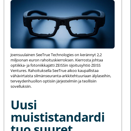
Joensuulainen SeeTrue Technologies on kerännyt 2,2
miljoonan euron rahoituskierroksen. Kierrosta johtaa
optiikka- ja fotoniikkajätti ZEISSin sijoitusyhtiö ZEISS
Ventures. Rahoituksella SeeTrue aikoo kaupallistaa
vähävirtaista silmänseuranta-arkkitehtuuriaan älylaseihin,
terveydenhuollon optisiin järjestelmiin ja teollisiin
sovelluksiin.
Uusi
muististandardi
tuo suuret