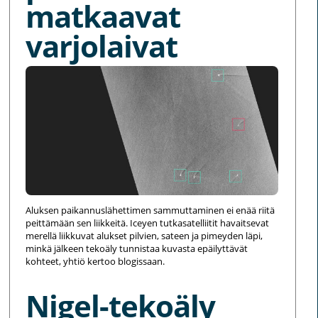
matkaavat
varjolaivat
Aluksen paikannuslähettimen sammuttaminen ei enää riitä
peittämään sen liikkeitä. Iceyen tutkasatelliitit havaitsevat
merellä liikkuvat alukset pilvien, sateen ja pimeyden läpi,
minkä jälkeen tekoäly tunnistaa kuvasta epäilyttävät
kohteet, yhtiö kertoo blogissaan.
Nigel-tekoäly