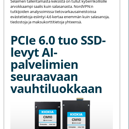
Selaimen tallentamasta keksistä on tullut kyberrikollisille
arvokkaampi saalis kuin salasanasta. NordVPN:n
tutkijoiden analysoimissa tietovarkausaineistoissa
evästetietoja esiintyi 4,6 kertaa enemmän kuin salasanoja,
tiedostoja ja maksukorttitietoja yhteensä.
PCIe 6.0 tuo SSD-
levyt AI-
palvelimien
seuraavaan
vauhtiluokkaan