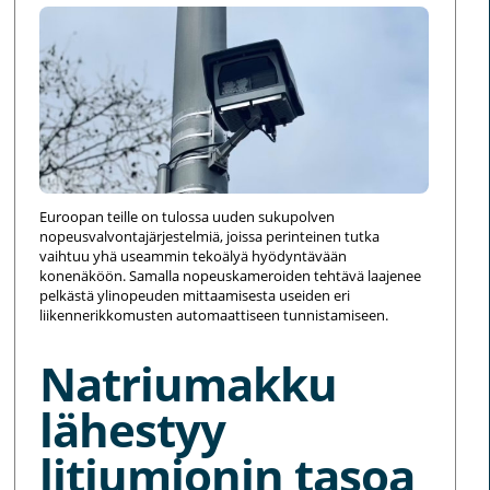
Euroopan teille on tulossa uuden sukupolven
nopeusvalvontajärjestelmiä, joissa perinteinen tutka
vaihtuu yhä useammin tekoälyä hyödyntävään
konenäköön. Samalla nopeuskameroiden tehtävä laajenee
pelkästä ylinopeuden mittaamisesta useiden eri
liikennerikkomusten automaattiseen tunnistamiseen.
Natriumakku
lähestyy
litiumionin tasoa