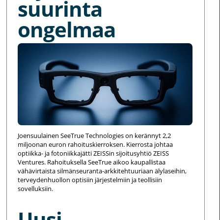
suurinta
ongelmaa
Joensuulainen SeeTrue Technologies on kerännyt 2,2
miljoonan euron rahoituskierroksen. Kierrosta johtaa
optiikka- ja fotoniikkajätti ZEISSin sijoitusyhtiö ZEISS
Ventures. Rahoituksella SeeTrue aikoo kaupallistaa
vähävirtaista silmänseuranta-arkkitehtuuriaan älylaseihin,
terveydenhuollon optisiin järjestelmiin ja teollisiin
sovelluksiin.
Uusi