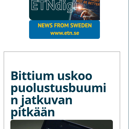
MORE NEWS
Bittium uskoo
puolustusbuumi
n jatkuvan
pitkään