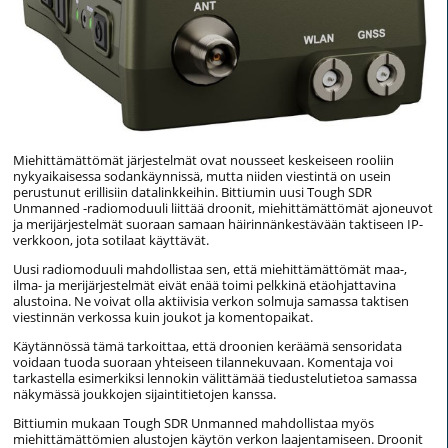
Miehittämättömät järjestelmät ovat nousseet keskeiseen rooliin
nykyaikaisessa sodankäynnissä, mutta niiden viestintä on usein
perustunut erillisiin datalinkkeihin. Bittiumin uusi Tough SDR
Unmanned -radiomoduuli liittää droonit, miehittämättömät ajoneuvot
ja merijärjestelmät suoraan samaan häirinnänkestävään taktiseen IP-
verkkoon, jota sotilaat käyttävät.
Uusi radiomoduuli mahdollistaa sen, että miehittämättömät maa-,
ilma- ja merijärjestelmät eivät enää toimi pelkkinä etäohjattavina
alustoina. Ne voivat olla aktiivisia verkon solmuja samassa taktisen
viestinnän verkossa kuin joukot ja komentopaikat.
Käytännössä tämä tarkoittaa, että droonien keräämä sensoridata
voidaan tuoda suoraan yhteiseen tilannekuvaan. Komentaja voi
tarkastella esimerkiksi lennokin välittämää tiedustelutietoa samassa
näkymässä joukkojen sijaintitietojen kanssa.
Bittiumin mukaan Tough SDR Unmanned mahdollistaa myös
miehittämättömien alustojen käytön verkon laajentamiseen. Droonit