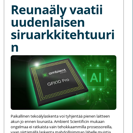
Reunaäly vaatii
uudenlaisen
siruarkkitehtuuri
n
Paikallinen tekoälylaskenta voi tyhjentää pienen laitteen
akun jo ennen lounasta. Ambient Scientificin mukaan
ongelmaa ei ratkaista vain tehokkaammilla prosessoreilla,
vaan siirtämällä laskenta mahdollisimman lähelle muistia.