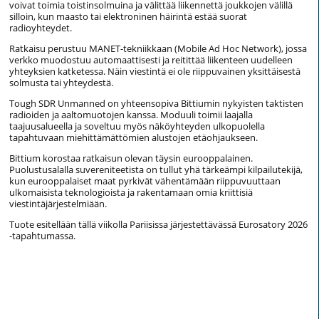
voivat toimia toistinsolmuina ja välittää liikennettä joukkojen välillä
silloin, kun maasto tai elektroninen häirintä estää suorat
radioyhteydet.
Ratkaisu perustuu MANET-tekniikkaan (Mobile Ad Hoc Network), jossa
verkko muodostuu automaattisesti ja reitittää liikenteen uudelleen
yhteyksien katketessa. Näin viestintä ei ole riippuvainen yksittäisestä
solmusta tai yhteydestä.
Tough SDR Unmanned on yhteensopiva Bittiumin nykyisten taktisten
radioiden ja aaltomuotojen kanssa. Moduuli toimii laajalla
taajuusalueella ja soveltuu myös näköyhteyden ulkopuolella
tapahtuvaan miehittämättömien alustojen etäohjaukseen.
Bittium korostaa ratkaisun olevan täysin eurooppalainen.
Puolustusalalla suvereniteetista on tullut yhä tärkeämpi kilpailutekijä,
kun eurooppalaiset maat pyrkivät vähentämään riippuvuuttaan
ulkomaisista teknologioista ja rakentamaan omia kriittisiä
viestintäjärjestelmiään.
Tuote esitellään tällä viikolla Pariisissa järjestettävässä Eurosatory 2026
-tapahtumassa.