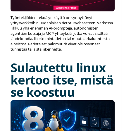
Työntekijöiden tekoälyn käyttö on synnyttänyt
yritysverkkoihin uudenlaisen tietoturvahaasteen. Verkossa
liikkuu yhä enemmän AI-prompteja, autonomisten
agenttien kutsuja ja MCP-yhteyksiä, jotka voivat sisältää
lähdekoodia, liiketoimintatietoa tai muuta arkaluonteista
aineistoa. Perinteiset palomuurit eivät ole osanneet
tunnistaa tällaista liikennettä.
Sulautettu linux
kertoo itse, mistä
se koostuu