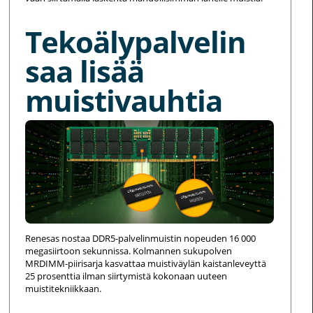
Tekoälypalvelin
saa lisää
muistivauhtia
Renesas nostaa DDR5-palvelinmuistin nopeuden 16 000
megasiirtoon sekunnissa. Kolmannen sukupolven
MRDIMM-piirisarja kasvattaa muistiväylän kaistanleveyttä
25 prosenttia ilman siirtymistä kokonaan uuteen
muistitekniikkaan.