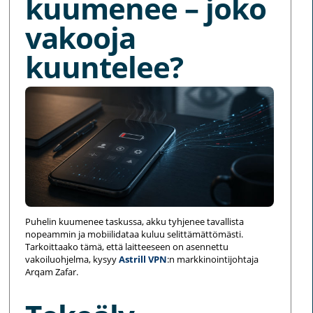
kuumenee – joko
vakooja
kuuntelee?
Puhelin kuumenee taskussa, akku tyhjenee tavallista
nopeammin ja mobiilidataa kuluu selittämättömästi.
Tarkoittaako tämä, että laitteeseen on asennettu
vakoiluohjelma, kysyy
Astrill VPN
:n markkinointijohtaja
Arqam Zafar.