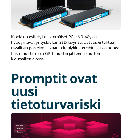
Kioxia on esitellyt ensimmäiset PCIe 6.0 -väylää
hyödyntävät yritysluokan SSD-levynsä. Uutuus ei tähtää
tavallisiin palvelimiin vaan tekoälyklustereihin, joissa nopea
flash-muisti toimii GPU-muistin jatkeena suurten
kielimallien ajossa.
Promptit ovat
uusi
tietoturvariski