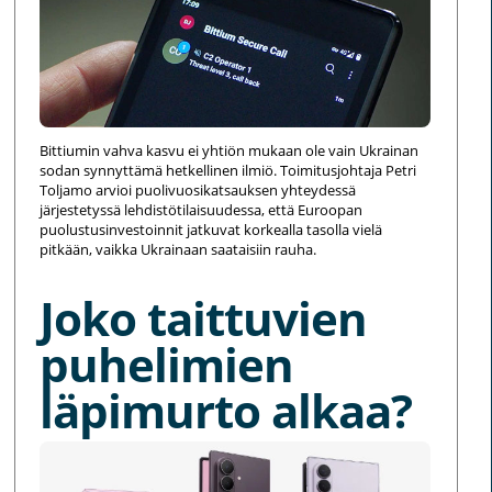
Bittiumin vahva kasvu ei yhtiön mukaan ole vain Ukrainan
sodan synnyttämä hetkellinen ilmiö. Toimitusjohtaja Petri
Toljamo arvioi puolivuosikatsauksen yhteydessä
järjestetyssä lehdistötilaisuudessa, että Euroopan
puolustusinvestoinnit jatkuvat korkealla tasolla vielä
pitkään, vaikka Ukrainaan saataisiin rauha.
Joko taittuvien
puhelimien
läpimurto alkaa?