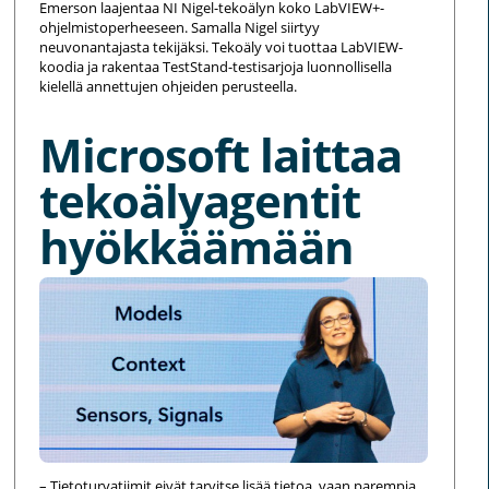
Emerson laajentaa NI Nigel-tekoälyn koko LabVIEW+-
ohjelmistoperheeseen. Samalla Nigel siirtyy
neuvonantajasta tekijäksi. Tekoäly voi tuottaa LabVIEW-
koodia ja rakentaa TestStand-testisarjoja luonnollisella
kielellä annettujen ohjeiden perusteella.
Microsoft laittaa
tekoälyagentit
hyökkäämään
– Tietoturvatiimit eivät tarvitse lisää tietoa, vaan parempia