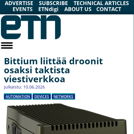
ADVERTISE
SUBSCRIBE
TECHNICAL ARTICLES
EVENTS
ETNdigi
ABOUT US
CONTACT
Bittium liittää droonit
osaksi taktista
viestiverkkoa
Julkaistu: 10.06.2026
AUTOMATION
DEVICES
NETWORKS