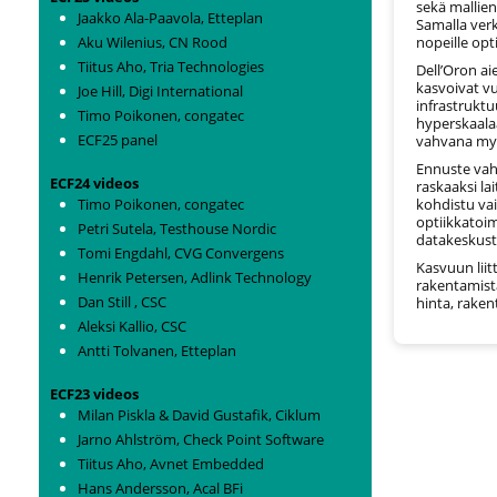
sekä mallie
Jaakko Ala-Paavola, Etteplan
Samalla verk
Aku Wilenius, CN Rood
nopeille opt
Tiitus Aho, Tria Technologies
Dell’Oron a
kasvoivat vu
Joe Hill, Digi International
infrastruktu
Timo Poikonen, congatec
hyperskaalaa
ECF25 panel
vahvana my
Ennuste vah
ECF24 videos
raskaaksi la
Timo Poikonen, congatec
kohdistu vai
optiikkatoimi
Petri Sutela, Testhouse Nordic
datakeskust
Tomi Engdahl, CVG Convergens
Kasvuun lii
Henrik Petersen, Adlink Technology
rakentamist
Dan Still , CSC
hinta, rake
Aleksi Kallio, CSC
Antti Tolvanen, Etteplan
ECF23 videos
Milan Piskla & David Gustafik, Ciklum
Jarno Ahlström, Check Point Software
Tiitus Aho, Avnet Embedded
Hans Andersson, Acal BFi