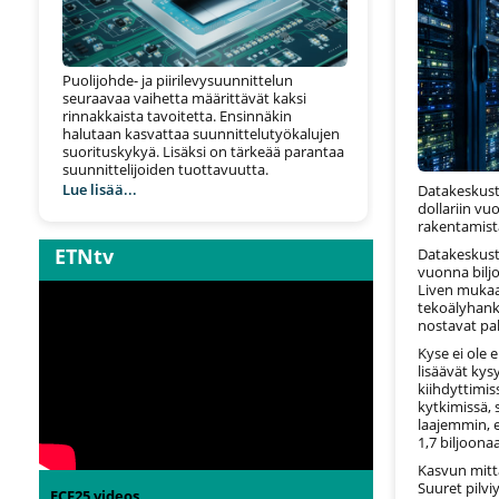
Puolijohde- ja piirilevysuunnittelun
seuraavaa vaihetta määrittävät kaksi
rinnakkaista tavoitetta. Ensinnäkin
halutaan kasvattaa suunnittelutyökalujen
suorituskykyä. Lisäksi on tärkeää parantaa
suunnittelijoiden tuottavuutta.
Lue lisää...
Datakeskust
dollariin vu
rakentamista
ETNtv
Datakeskust
vuonna biljo
Liven mukaa
tekoälyhankk
nostavat pa
Kyse ei ole 
lisäävät ky
kiihdyttimis
kytkimissä, 
laajemmin, 
1,7 biljoona
Kasvun mitt
Suuret pilvi
ECF25 videos