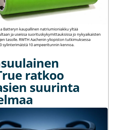
na Batteryn kaupallinen natriumioniakku yltää
ltaan ja useissa suorituskykymittauksissa jo nykyaikaisten
jen tasolle. RWTH Aachenin yliopiston tutkimuksessa
20 sylinterimäistä 10 ampeeritunnin kennoa.
nsuulainen
True ratkoo
asien suurinta
elmaa