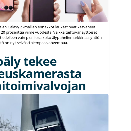
ien Galaxy Z -mallien ennakkotilaukset ovat kasvaneet
 20 prosenttia viime vuodesta. Vaikka taittuvanäyttöiset
 edelleen vain pieni osa koko älypuhelinmarkkinaa, yhtiön
ä on nyt selvästi aiempaa vahvempaa.
oäly tekee
euskamerasta
itoimivalvojan