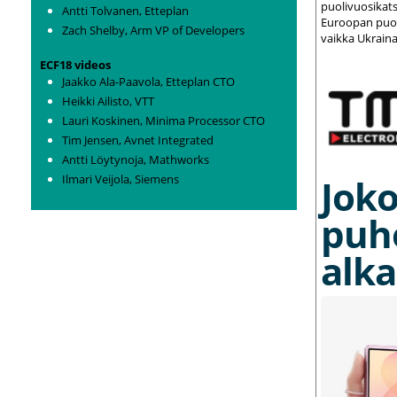
puolivuosikats
Antti Tolvanen, Etteplan
Euroopan puolu
Zach Shelby, Arm VP of Developers
vaikka Ukraina
ECF18 videos
Jaakko Ala-Paavola, Etteplan CTO
Heikki Ailisto, VTT
Lauri Koskinen, Minima Processor CTO
Tim Jensen, Avnet Integrated
Antti Löytynoja, Mathworks
Ilmari Veijola, Siemens
Joko
puh
alka