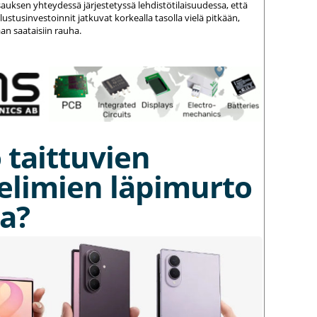
auksen yhteydessä järjestetyssä lehdistötilaisuudessa, että
stusinvestoinnit jatkuvat korkealla tasolla vielä pitkään,
an saataisiin rauha.
 taittuvien
elimien läpimurto
a?