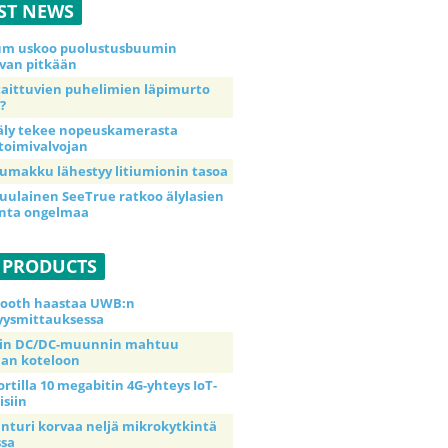
ST NEWS
ium uskoo puolustusbuumin
van pitkään
taittuvien puhelimien läpimurto
?
äly tekee nopeuskamerasta
toimivalvojan
umakku lähestyy litiumionin tasoa
uulainen SeeTrue ratkoo älylasien
inta ongelmaa
 PRODUCTS
tooth haastaa UWB:n
yysmittauksessa
tin DC/DC-muunnin mahtuu
an koteloon
ortilla 10 megabitin 4G-yhteys IoT-
isiin
anturi korvaa neljä mikrokytkintä
ssa