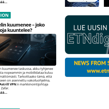
sää...
NION
lin kuumenee – joko
oja kuuntelee?
n kuumenee taskussa, akku tyhjenee
ista nopeammin ja mobiilidataa kuluu
ämättömästi. Tarkoittaako tämä, että
eseen on asennettu vakoiluohjelma,
Astrill VPN
:n markkinointijohtaja
Zafar.
sää...