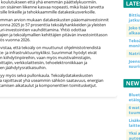
n koulutukseen että yhä enemmän päättelykuormiin.
LATE
on sisäinen liikenne kasvaa nopeasti, mikä lisää tarvetta
isille linkeille ja tehokkaammille datakeskusverkoille.
Bitt
iemman arvion mukaan datakeskusten pääomainvestoinnit
jatku
onna 2025 jo 57 prosenttia tekoälyhankkeiden ja yleisten
Joko 
uri-investointien vauhdittamina. Yhtiö odottaa
alkaa
jien ja tekoälymallien kehittäjien pitävän investointitason
ös vuonna 2026.
Teko
moni
vistaa, että tekoäly on muuttunut ohjelmistotrendistä
ite- ja infrastruktuurisykliksi. Suurimmat hyödyt eivät
Natri
n kiihdytinpiireihin, vaan myös muistivalmistajiin,
Joens
ttajiin, verkkolaitteisiin, tehoelektroniikkaan ja
suur
en jäähdytysratkaisuihin.
ttyy myös selvä pullonkaula. Tekoälydatakeskusten
a rajoittavat yhä useammin sähkön saatavuus, energian
NEW
ntamisen aikataulut ja komponenttien toimitusketjut.
Blue
etäis
6 wa
tuum
Lisäk
laitte
Yksi 
auto