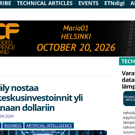
RIBE
TECHNICAL ARTICLES
EVENTS
ETNdigi
A
TECH
Vara
data
ly nostaa
läm
eskusinvestoinnit yli
onaan dollariin
teholä
1.06.2026
käyttö
lämpök
BUSINESS
ARTIFICIAL INTELLIGENCE
tehons
suunni