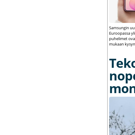
Samsungin uus
Euroopassa yli
puhelimet ovat
mukaan kysynt
Tek
nop
mon