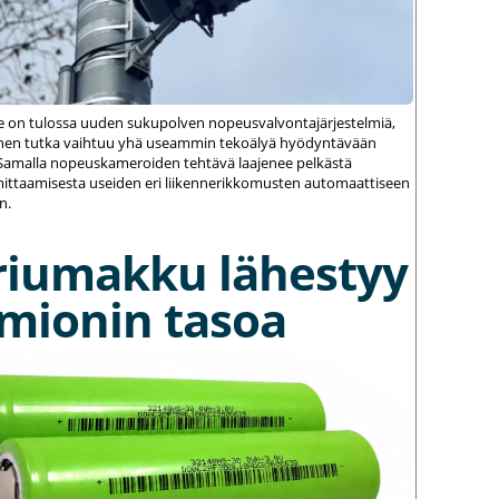
le on tulossa uuden sukupolven nopeusvalvontajärjestelmiä,
einen tutka vaihtuu yhä useammin tekoälyä hyödyntävään
amalla nopeuskameroiden tehtävä laajenee pelkästä
ittaamisesta useiden eri liikennerikkomusten automaattiseen
n.
riumakku lähestyy
umionin tasoa