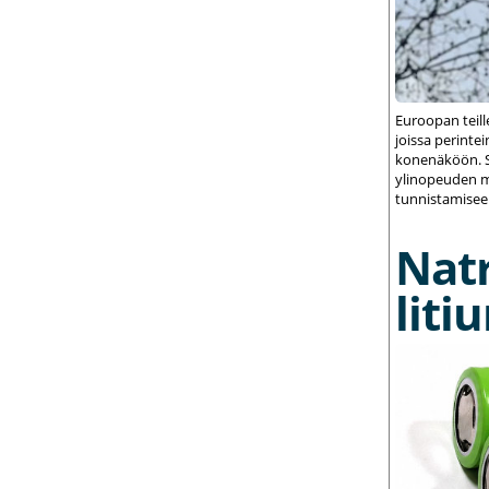
Euroopan teil
joissa perint
konenäköön. S
ylinopeuden m
tunnistamisee
Nat
liti