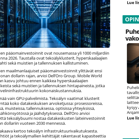
Lue li
OPI
Puhe
vako
en pääomainvestoinnit ovat nousemassa yli 1000 miljardiin
onna 2026. Taustalla ovat tekoälyklusterit, hyperskaalaajien
hti sekä muistien ja tallennuksen kallistuminen.
en maailmanlaajuiset pääomainvestoinnit ylittävät ensi
onan dollarin rajan, arvioi Dell’Oro Group. Mobile World
n kasvu johtuu ennen kaikkea hyperskaalaajien
eista sekä muistien ja tallennuksen hintapaineista, jotka
Puheli
lvelininfrastruktuurin kokonaiskustannuksia.
tavall
selitt
enää vain GPU-palvelimista. Tekoälyn vaatimat klusterit
laitte
syntää koko datakeskuksen arvoketjussa: prosessoreissa,
kysyy
sä, muisteissa, tallennuksessa, optisissa yhteyksissä,
Arqam 
sähkönsyötössä ja jäähdytyksessä. Dell’Oro arvioi
Lue li
että tekoälybuumi nostaa datakeskusten laiteinvestoinnit
an dollariin vuoteen 2030 mennessä.
akaava kertoo tekoälyn infrastruktuurivaikutuksesta.
yhtiöt ja tekoälymallien kehittäjät rakentavat kapasiteettia