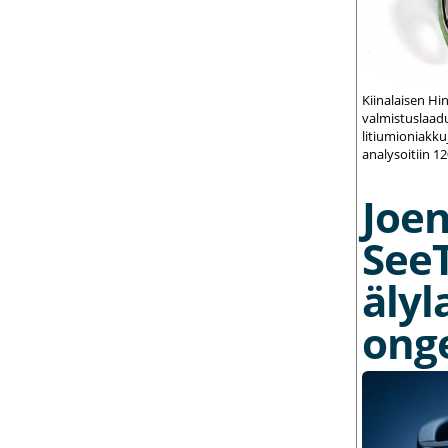
Kiinalaisen Hi
valmistuslaadu
litiumioniakku
analysoitiin 1
Joe
See
älyl
ong