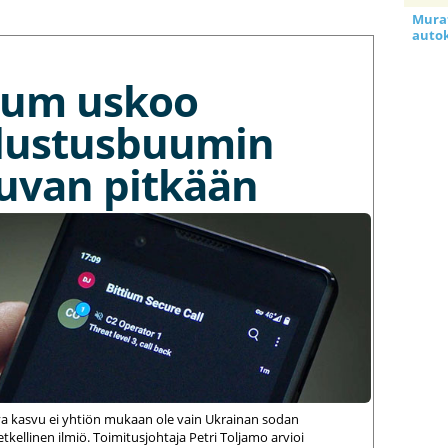
Murat
auto
tium uskoo
lustusbuumin
kuvan pitkään
va kasvu ei yhtiön mukaan ole vain Ukrainan sodan
kellinen ilmiö. Toimitusjohtaja Petri Toljamo arvioi