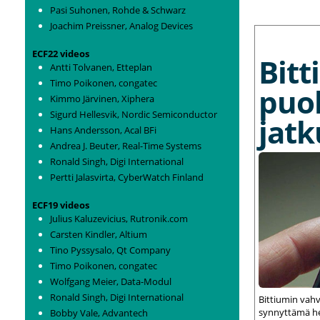
Pasi Suhonen, Rohde & Schwarz
Joachim Preissner, Analog Devices
MORE NEWS
ECF22 videos
Bit
Antti Tolvanen, Etteplan
Timo Poikonen, congatec
puo
Kimmo Järvinen, Xiphera
Sigurd Hellesvik, Nordic Semiconductor
jat
Hans Andersson, Acal BFi
Andrea J. Beuter, Real-Time Systems
Ronald Singh, Digi International
Pertti Jalasvirta, CyberWatch Finland
ECF19 videos
Julius Kaluzevicius, Rutronik.com
Carsten Kindler, Altium
Tino Pyssysalo, Qt Company
Timo Poikonen, congatec
Wolfgang Meier, Data-Modul
Ronald Singh, Digi International
Bittiumin vah
synnyttämä het
Bobby Vale, Advantech