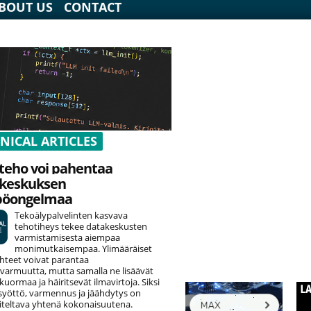
BOUT US
CONTACT
NICAL ARTICLES
teho voi pahentaa
keskuksen
pöongelmaa
Tekoälypalvelinten kasvava
tehotiheys tekee datakeskusten
varmistamisesta aiempaa
monimutkaisempaa. Ylimääräiset
hteet voivat parantaa
varmuutta, mutta samalla ne lisäävät
uormaa ja häiritsevät ilmavirtoja. Siksi
yöttö, varmennus ja jäähdytys on
teltava yhtenä kokonaisuutena.