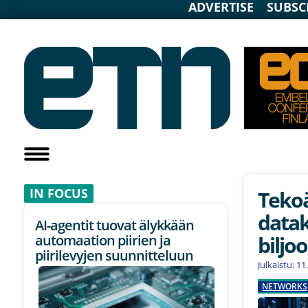
ADVERTISE
SUBSC
IN F
OCUS
Tekoä
datak
AI-agentit tuovat älykkään
biljo
automaation piirien ja
piirilevyjen suunnitteluun
Julkaistu: 1
NETWORKS